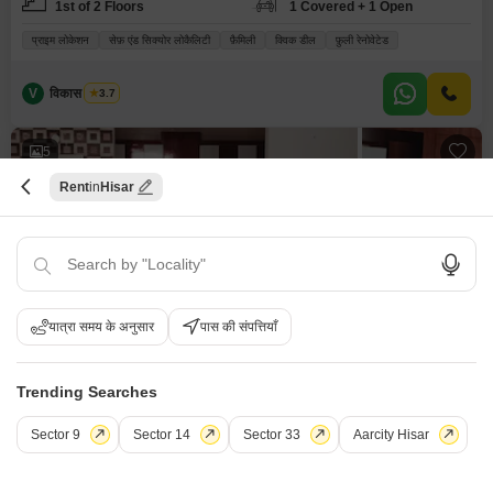
1st of 2 Floors
1 Covered + 1 Open
प्राइम लोकेशन
सेफ़ एंड सिक्योर लोकैलिटी
फ़ैमिली
क्विक डील
फ़ुली रेनोवेटेड
V
विकास भारद्वाज
3.7
5
Rent
Hisar
2 बीएचके बिल्डर फ्लोर किराए के लिए - सेक्टर 9, हिसार
यात्रा समय के अनुसार
पास की संपत्तियाँ
सेक्टर 9, हिसार
Trending Searches
₹ 15,000
Sector 9
Sector 14
Sector 33
Aarcity Hisar
Config
एरिया
बिल्ट-अप एरिया
2 BHK + 2 Bath
200
वर्ग यार्ड
Additional Spaces
फर्निशिंग स्थिति