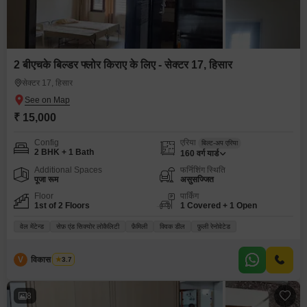
2 बीएचके बिल्डर फ्लोर किराए के लिए - सेक्टर 17, हिसार
सेक्टर 17, हिसार
₹ 15,000
Config
एरिया
बिल्ट-अप एरिया
2 BHK + 1 Bath
160
वर्ग यार्ड
Additional Spaces
फर्निशिंग स्थिति
पूजा रूम
असुसज्जित
Floor
पार्किंग
1st of 2 Floors
1 Covered + 1 Open
वेल मेंटेन्ड
सेफ़ एंड सिक्योर लोकैलिटी
फ़ैमिली
क्विक डील
फ़ुली रेनोवेटेड
V
विकास भारद्वाज
3.7
8