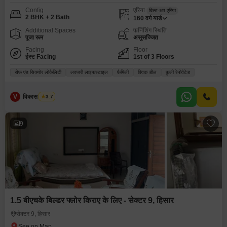
Config
एरिया
बिल्ट-अप एरिया
2 BHK + 2 Bath
160
वर्ग यार्ड
Additional Spaces
फर्निशिंग स्थिति
पूजा रूम
असुसज्जित
Facing
Floor
ईस्ट Facing
1st of 3 Floors
सेफ़ एंड सिक्योर लोकैलिटी
लक्जरी लाइफस्टाइल
फ़ैमिली
क्विक डील
फ़ुली रेनोवेटेड
V
विकास भारद्वाज
3.7
9
1.5 बीएचके बिल्डर फ्लोर किराए के लिए - सेक्टर 9, हिसार
सेक्टर 9, हिसार