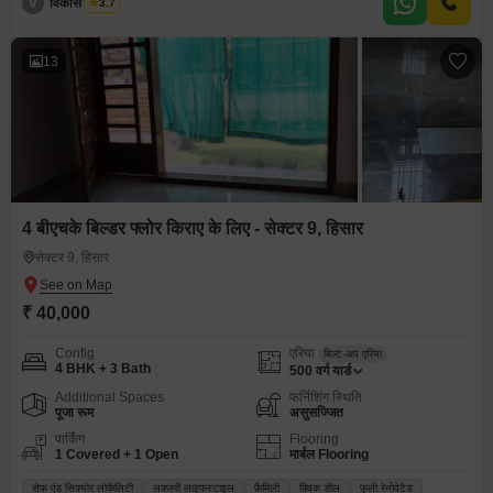
V
विकास भारद्वाज
3.7
13
4 बीएचके बिल्डर फ्लोर किराए के लिए - सेक्टर 9, हिसार
सेक्टर 9, हिसार
₹ 40,000
Config
एरिया
बिल्ट-अप एरिया
4 BHK + 3 Bath
500
वर्ग यार्ड
Additional Spaces
फर्निशिंग स्थिति
पूजा रूम
असुसज्जित
पार्किंग
Flooring
1 Covered + 1 Open
मार्बल Flooring
सेफ़ एंड सिक्योर लोकैलिटी
लक्जरी लाइफस्टाइल
फ़ैमिली
क्विक डील
फ़ुली रेनोवेटेड