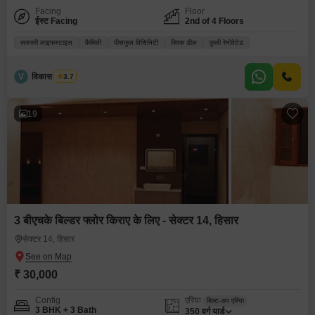
Facing
Floor
ईस्ट Facing
2nd of 4 Floors
लक्जरी लाइफस्टाइल
फ़ैमिली
पीसफुल विसिनिटी
क्विक डील
फ़ुली रेनोवेटेड
V
विकास भारद्वाज
3.7
19
3 बीएचके बिल्डर फ्लोर किराए के लिए - सेक्टर 14, हिसार
सेक्टर 14, हिसार
₹ 30,000
Config
एरिया
बिल्ट-अप एरिया
3 BHK + 3 Bath
350
वर्ग यार्ड