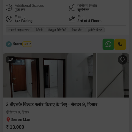
Additional Spaces
फर्निशिंग स्थिति
पूजा रूम
सुसज्जित
Facing
Floor
ईस्ट Facing
3rd of 4 Floors
लक्जरी लाइफस्टाइल
फ़ैमिली
पीसफुल विसिनिटी
क्विक डील
फ़ुली रेनोवेटेड
V
विकास भारद्वाज
3.7
6
2 बीएचके बिल्डर फ्लोर किराए के लिए - सेक्टर 9, हिसार
सेक्टर 9, हिसार
₹ 13,000