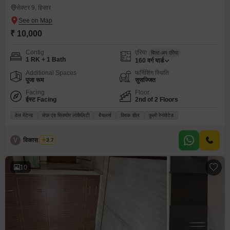
सेक्टर 9, हिसार
₹ 10,000
Config
एरिया
बिल्ट-अप एरिया
1 RK + 1 Bath
160
वर्ग यार्ड
Additional Spaces
फर्निशिंग स्थिति
पूजा रूम
सुसज्जित
Facing
Floor
ईस्ट Facing
2nd of 2 Floors
वेल मेंटेन्ड
सेफ़ एंड सिक्योर लोकैलिटी
बैचलर्स
क्विक डील
फ़ुली रेनोवेटेड
V
विकास भारद्वाज
3.7
10