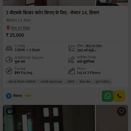
3 बीएचके बिल्डर फ्लोर किराए के लिए - सेक्टर 14, हिसार
सेक्टर 14, हिसार
₹ 25,000
Config
एरिया
बिल्ट-अप एरिया
3 BHK + 2 Bath
300
वर्ग यार्ड
Additional Spaces
फर्निशिंग स्थिति
पूजा रूम
अर्ध-सुसज्जित
Facing
Floor
ईस्ट Facing
1st of 3 Floors
सेफ़ एंड सिक्योर लोकैलिटी
लक्जरी लाइफस्टाइल
फ़ैमिली
क्विक डील
फ़ुली रेनोवेटेड
V
विकास भारद्वाज
3.7
7