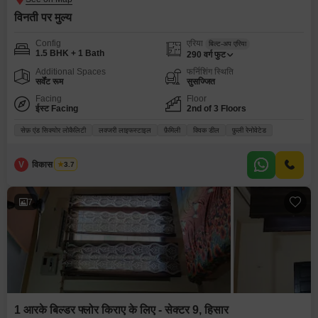
विनती पर मुल्य
Config
एरिया
बिल्ट-अप एरिया
1.5 BHK + 1 Bath
290
वर्ग फुट
Additional Spaces
फर्निशिंग स्थिति
सर्वेंट रूम
सुसज्जित
Facing
Floor
ईस्ट Facing
2nd of 3 Floors
सेफ़ एंड सिक्योर लोकैलिटी
लक्जरी लाइफस्टाइल
फ़ैमिली
क्विक डील
फ़ुली रेनोवेटेड
V
विकास भारद्वाज
3.7
7
1 आरके बिल्डर फ्लोर किराए के लिए - सेक्टर 9, हिसार