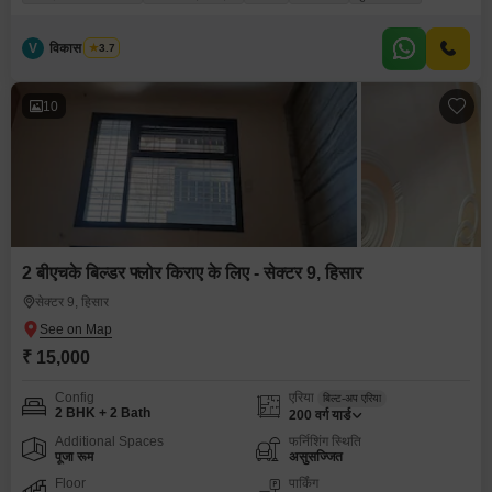
V
विकास भारद्वाज
3.7
10
2 बीएचके बिल्डर फ्लोर किराए के लिए - सेक्टर 9, हिसार
सेक्टर 9, हिसार
₹ 15,000
Config
एरिया
बिल्ट-अप एरिया
2 BHK + 2 Bath
200
वर्ग यार्ड
Additional Spaces
फर्निशिंग स्थिति
पूजा रूम
असुसज्जित
Floor
पार्किंग