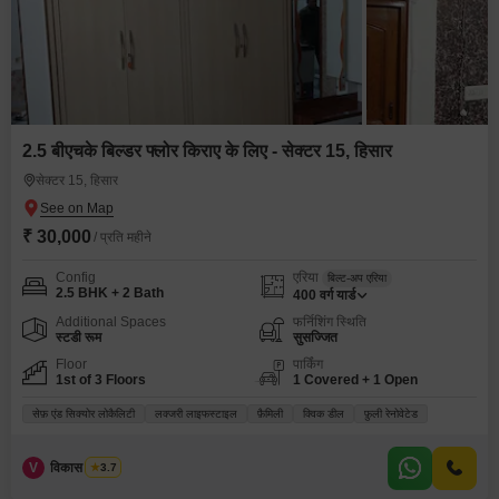
2.5 बीएचके बिल्डर फ्लोर किराए के लिए - सेक्टर 15, हिसार
सेक्टर 15, हिसार
₹ 30,000
/ प्रति महीने
Config
एरिया
बिल्ट-अप एरिया
2.5 BHK + 2 Bath
400
वर्ग यार्ड
Additional Spaces
फर्निशिंग स्थिति
स्टडी रूम
सुसज्जित
Floor
पार्किंग
1st of 3 Floors
1 Covered + 1 Open
सेफ़ एंड सिक्योर लोकैलिटी
लक्जरी लाइफस्टाइल
फ़ैमिली
क्विक डील
फ़ुली रेनोवेटेड
V
विकास भारद्वाज
3.7