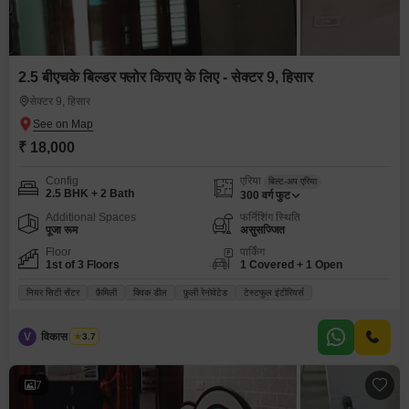
2.5 बीएचके बिल्डर फ्लोर किराए के लिए - सेक्टर 9, हिसार
सेक्टर 9, हिसार
₹ 18,000
Config
एरिया
बिल्ट-अप एरिया
2.5 BHK + 2 Bath
300
वर्ग फुट
Additional Spaces
फर्निशिंग स्थिति
पूजा रूम
असुसज्जित
Floor
पार्किंग
1st of 3 Floors
1 Covered + 1 Open
नियर सिटी सेंटर
फ़ैमिली
क्विक डील
फ़ुली रेनोवेटेड
टेस्टफुल इंटीरियर्स
V
विकास भारद्वाज
3.7
7