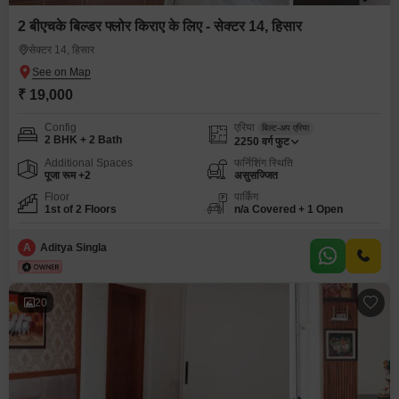
2 बीएचके बिल्डर फ्लोर किराए के लिए - सेक्टर 14, हिसार
सेक्टर 14, हिसार
₹ 19,000
Config
एरिया
बिल्ट-अप एरिया
2 BHK + 2 Bath
2250
वर्ग फुट
Additional Spaces
फर्निशिंग स्थिति
पूजा रूम +2
असुसज्जित
Floor
पार्किंग
1st of 2 Floors
n/a Covered + 1 Open
A
Aditya Singla
20