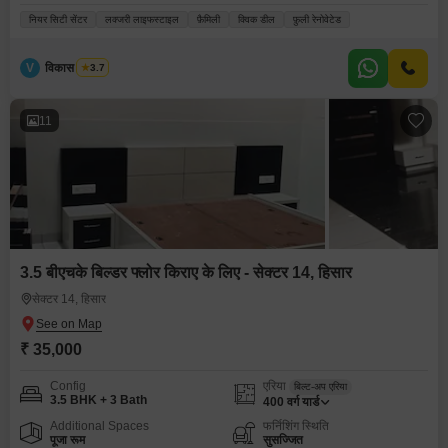
नियर सिटी सेंटर
लक्जरी लाइफस्टाइल
फ़ैमिली
क्विक डील
फ़ुली रेनोवेटेड
V
विकास भारद्वाज
3.7
11
3.5 बीएचके बिल्डर फ्लोर किराए के लिए - सेक्टर 14, हिसार
सेक्टर 14, हिसार
₹ 35,000
Config
एरिया
बिल्ट-अप एरिया
3.5 BHK + 3 Bath
400
वर्ग यार्ड
Additional Spaces
फर्निशिंग स्थिति
पूजा रूम
सुसज्जित