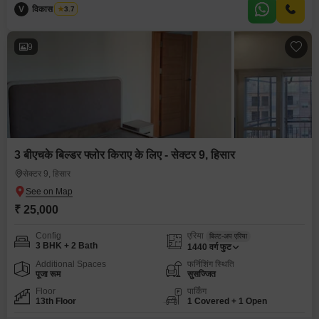
V
विकास भारद्वाज
3.7
9
3 बीएचके बिल्डर फ्लोर किराए के लिए - सेक्टर 9, हिसार
सेक्टर 9, हिसार
₹ 25,000
Config
एरिया
बिल्ट-अप एरिया
3 BHK + 2 Bath
1440
वर्ग फुट
Additional Spaces
फर्निशिंग स्थिति
पूजा रूम
सुसज्जित
Floor
पार्किंग
13th Floor
1 Covered + 1 Open