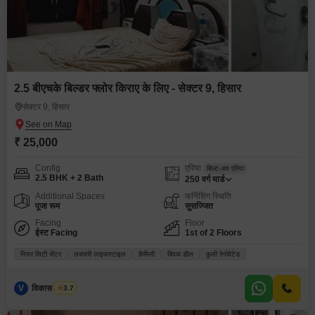
2.5 बीएचके बिल्डर फ्लोर किराए के लिए - सेक्टर 9, हिसार
सेक्टर 9, हिसार
₹ 25,000
Config
एरिया
बिल्ट-अप एरिया
2.5 BHK + 2 Bath
250
वर्ग यार्ड
Additional Spaces
फर्निशिंग स्थिति
पूजा रूम
सुसज्जित
Facing
Floor
ईस्ट Facing
1st of 2 Floors
नियर सिटी सेंटर
लक्जरी लाइफस्टाइल
फ़ैमिली
क्विक डील
फ़ुली रेनोवेटेड
V
विकास भारद्वाज
3.7