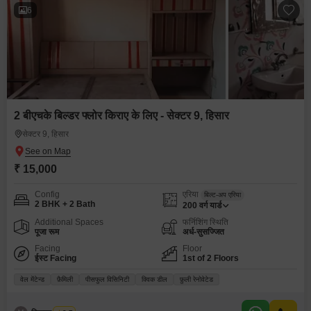
6
2 बीएचके बिल्डर फ्लोर किराए के लिए - सेक्टर 9, हिसार
सेक्टर 9, हिसार
₹ 15,000
Config
एरिया
बिल्ट-अप एरिया
2 BHK + 2 Bath
200
वर्ग यार्ड
Additional Spaces
फर्निशिंग स्थिति
पूजा रूम
अर्ध-सुसज्जित
Facing
Floor
ईस्ट Facing
1st of 2 Floors
वेल मेंटेन्ड
फ़ैमिली
पीसफुल विसिनिटी
क्विक डील
फ़ुली रेनोवेटेड