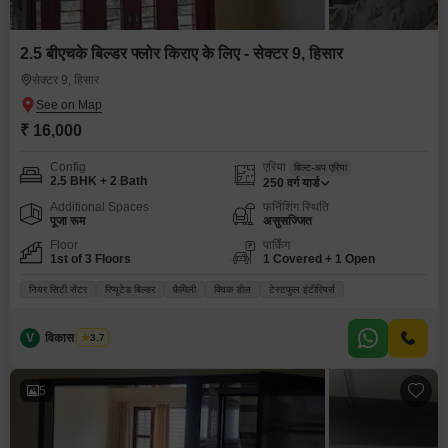
2.5 बीएचके बिल्डर फ्लोर किराए के लिए - सेक्टर 9, हिसार
सेक्टर 9, हिसार
₹ 16,000
Config
एरिया
बिल्ट-अप एरिया
2.5 BHK + 2 Bath
250
वर्ग यार्ड
Additional Spaces
फर्निशिंग स्थिति
पूजा रूम
असुसज्जित
Floor
पार्किंग
1st of 3 Floors
1 Covered + 1 Open
नियर सिटी सेंटर
रिप्यूटेड बिल्डर
फ़ैमिली
क्विक डील
टेस्टफुल इंटीरियर्स
V
विकास भारद्वाज
3.7
5