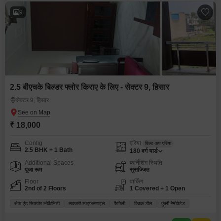
9
2.5 बीएचके बिल्डर फ्लोर किराए के लिए - सेक्टर 9, हिसार
सेक्टर 9, हिसार
₹ 18,000
Config
एरिया
बिल्ट-अप एरिया
2.5 BHK + 1 Bath
180
वर्ग यार्ड
Additional Spaces
फर्निशिंग स्थिति
पूजा रूम
सुसज्जित
Floor
पार्किंग
2nd of 2 Floors
1 Covered + 1 Open
सेफ़ एंड सिक्योर लोकैलिटी
लक्जरी लाइफस्टाइल
फ़ैमिली
क्विक डील
फ़ुली रेनोवेटेड