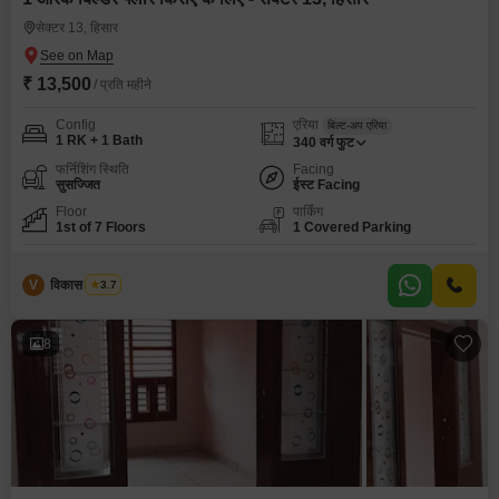
सेक्टर 13, हिसार
₹ 13,500
/ प्रति महीने
Config
एरिया
बिल्ट-अप एरिया
1 RK + 1 Bath
340
वर्ग फुट
फर्निशिंग स्थिति
Facing
सुसज्जित
ईस्ट Facing
Floor
पार्किंग
1st of 7 Floors
1 Covered Parking
V
विकास भारद्वाज
3.7
8