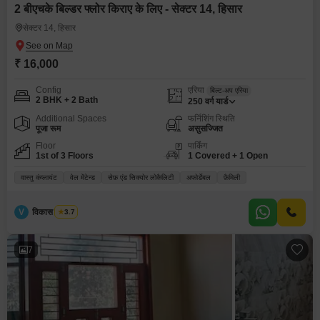
2 बीएचके बिल्डर फ्लोर किराए के लिए - सेक्टर 14, हिसार
सेक्टर 14, हिसार
₹ 16,000
Config
एरिया
बिल्ट-अप एरिया
2 BHK + 2 Bath
250
वर्ग यार्ड
Additional Spaces
फर्निशिंग स्थिति
पूजा रूम
असुसज्जित
Floor
पार्किंग
1st of 3 Floors
1 Covered + 1 Open
वास्तु कंप्लायंट
वेल मेंटेन्ड
सेफ़ एंड सिक्योर लोकैलिटी
अफोर्डेबल
फ़ैमिली
V
विकास भारद्वाज
3.7
7