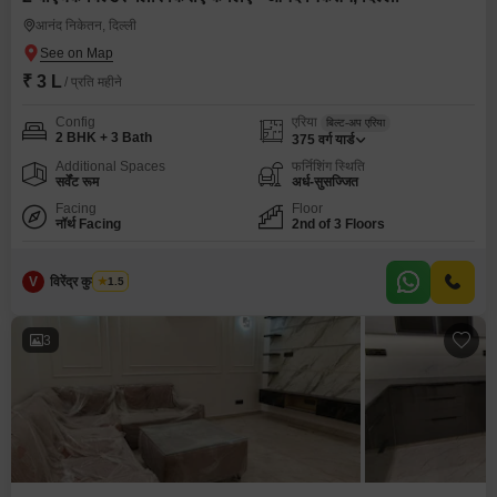
आनंद निकेतन, दिल्ली
₹ 3 L
/ प्रति महीने
Config
एरिया
बिल्ट-अप एरिया
2 BHK + 3 Bath
375
वर्ग यार्ड
Additional Spaces
फर्निशिंग स्थिति
सर्वेंट रूम
अर्ध-सुसज्जित
Facing
Floor
नॉर्थ Facing
2nd of 3 Floors
V
विरेंद्र कुमार शर्मा
1.5
3