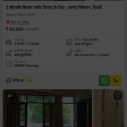
2 बीएचके बिल्डर फ्लोर किराए के लिए - आनंद निकेतन, दिल्ली
आनंद निकेतन, दिल्ली
₹ 65,000
/ प्रति महीने
Config
एरिया
बिल्ट-अप एरिया
2 BHK + 1 Bath
200
वर्ग फुट
फर्निशिंग स्थिति
पार्किंग
अर्ध-सुसज्जित
n/a Covered + 1 Open
Flooring
कॉंक्रीट Flooring
V
विरेंद्र कुमार शर्मा
1.5
5