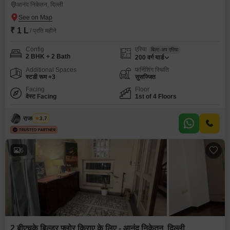
आनंद निकेतन, दिल्ली
₹ 1 L
/ प्रति महीने
Config
एरिया
बिल्ट-अप एरिया
2 BHK + 2 Bath
200
वर्ग यार्ड
Additional Spaces
फर्निशिंग स्थिति
स्टडी रूम +3
सुसज्जित
Facing
Floor
वेस्ट Facing
1st of 4 Floors
राजवीर सिंघ
3.7
6
2 बीएचके बिल्डर फ्लोर किराए के लिए - आनंद निकेतन, दिल्ली