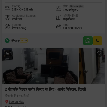
Config
एरिया
बिल्ट-अप एरिया
2 BHK + 1 Bath
375
वर्ग फुट
Additional Spaces
फर्निशिंग स्थिति
स्टडी रूम
असुसज्जित
Facing
Floor
वेस्ट Facing
1st of 8 Floors
V
विरेंद्र कुमार शर्मा
1.5
7
2 बीएचके बिल्डर फ्लोर किराए के लिए - आनंद निकेतन, दिल्ली
आनंद निकेतन, दिल्ली