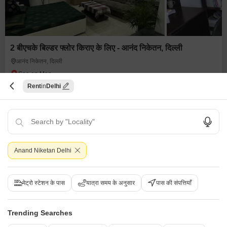
2 बीएचके बिल्डर फ्लोर किराए के लिए - आनंद निकेतन, दिल्ली
आनंद निकेतन, दिल्ली
₹ 1.1 L
Rent
Delhi
/ प्रति महीने
Config
एरिया
बिल्ट-अप एरिया
2 BHK + 3 Bath
263
वर्ग यार्ड
Additional Spaces
फर्निशिंग स्थिति
स्टडी रूम
अर्ध-सुसज्जित
Facing
Floor
Anand Niketan Delhi
नॉर्थ ईस्ट Facing
3rd of 5 Floors
राजवीर सिंघ
3.7
मेट्रो स्टेशन के पास
यात्रा समय के अनुसार
पास की संपत्तियाँ
4
Trending Searches