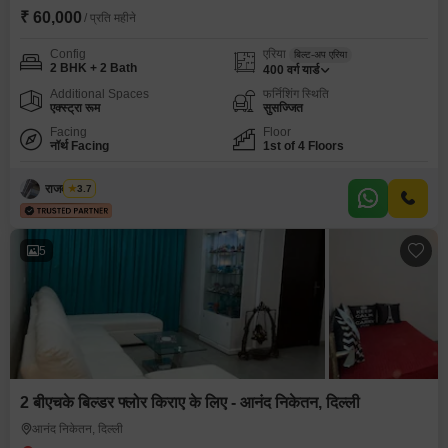
₹ 60,000
/ प्रति महीने
Config
एरिया
बिल्ट-अप एरिया
2 BHK + 2 Bath
400
वर्ग यार्ड
Additional Spaces
फर्निशिंग स्थिति
एक्स्ट्रा रूम
सुसज्जित
Facing
Floor
नॉर्थ Facing
1st of 4 Floors
राजवीर सिंघ
3.7
5
2 बीएचके बिल्डर फ्लोर किराए के लिए - आनंद निकेतन, दिल्ली
आनंद निकेतन, दिल्ली