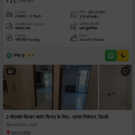
₹ 3 L
/ प्रति महीने
Config
एरिया
बिल्ट-अप एरिया
2 BHK + 2 Bath
375
वर्ग यार्ड
Additional Spaces
फर्निशिंग स्थिति
एक्स्ट्रा रूम
अर्ध-सुसज्जित
Facing
Floor
नॉर्थ ईस्ट Facing
3rd of 4 Floors
V
विरेंद्र कुमार शर्मा
1.5
5
2 बीएचके बिल्डर फ्लोर किराए के लिए - आनंद निकेतन, दिल्ली
आनंद निकेतन, दिल्ली