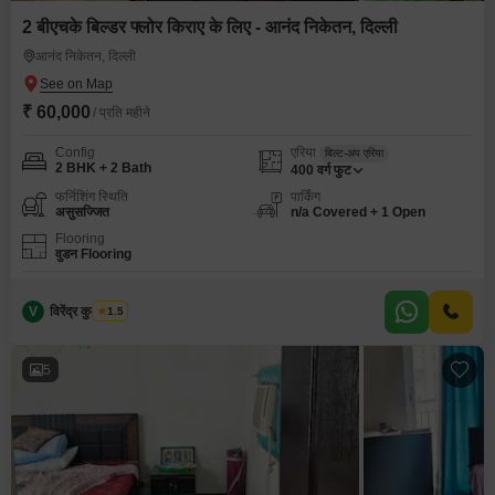
2 बीएचके बिल्डर फ्लोर किराए के लिए - आनंद निकेतन, दिल्ली
आनंद निकेतन, दिल्ली
₹ 60,000
/ प्रति महीने
Config
एरिया
बिल्ट-अप एरिया
2 BHK + 2 Bath
400
वर्ग फुट
फर्निशिंग स्थिति
पार्किंग
असुसज्जित
n/a Covered + 1 Open
Flooring
वुडन Flooring
V
विरेंद्र कुमार शर्मा
1.5
5