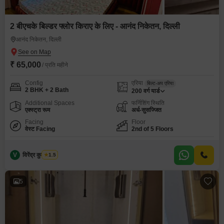
2 बीएचके बिल्डर फ्लोर किराए के लिए - आनंद निकेतन, दिल्ली
आनंद निकेतन, दिल्ली
₹ 65,000
/ प्रति महीने
Config
एरिया
बिल्ट-अप एरिया
2 BHK + 2 Bath
200
वर्ग यार्ड
Additional Spaces
फर्निशिंग स्थिति
एक्स्ट्रा रूम
अर्ध-सुसज्जित
Facing
Floor
वेस्ट Facing
2nd of 5 Floors
V
विरेंद्र कुमार शर्मा
1.5
5