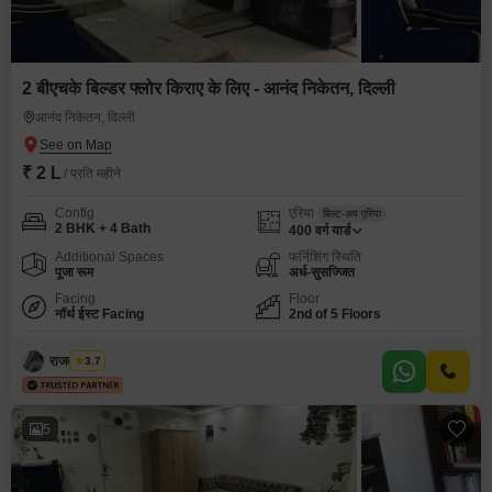
2 बीएचके बिल्डर फ्लोर किराए के लिए - आनंद निकेतन, दिल्ली
आनंद निकेतन, दिल्ली
₹ 2 L
/ प्रति महीने
Config
एरिया
बिल्ट-अप एरिया
2 BHK + 4 Bath
400
वर्ग यार्ड
Additional Spaces
फर्निशिंग स्थिति
पूजा रूम
अर्ध-सुसज्जित
Facing
Floor
नॉर्थ ईस्ट Facing
2nd of 5 Floors
राजवीर सिंघ
3.7
5