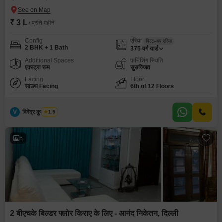
₹ 3 L
/ प्रति महीने
Config
एरिया
बिल्ट-अप एरिया
2 BHK + 1 Bath
375
वर्ग यार्ड
Additional Spaces
फर्निशिंग स्थिति
एक्स्ट्रा रूम
सुसज्जित
Facing
Floor
साउथ Facing
6th of 12 Floors
V
विरेंद्र कुमार शर्मा
1.5
5
2 बीएचके बिल्डर फ्लोर किराए के लिए - आनंद निकेतन, दिल्ली