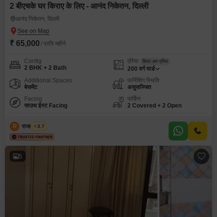
2 बीएचके घर किराए के लिए - आनंद निकेतन, दिल्ली
आनंद निकेतन, दिल्ली
₹ 65,000
/ प्रति महीने
Config
एरिया
बिल्ट-अप एरिया
2 BHK + 2 Bath
200
वर्ग यार्ड
Additional Spaces
फर्निशिंग स्थिति
बेसमेंट
असुसज्जित
Facing
पार्किंग
साउथ ईस्ट Facing
2 Covered + 2 Open
R
राजवीर सिंघ
3.7
5