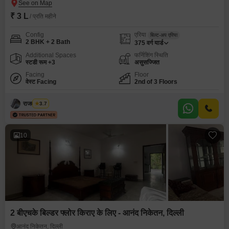
₹ 3 L
/ प्रति महीने
Config
एरिया
बिल्ट-अप एरिया
2 BHK + 2 Bath
375
वर्ग यार्ड
Additional Spaces
फर्निशिंग स्थिति
स्टडी रूम +3
असुसज्जित
Facing
Floor
वेस्ट Facing
2nd of 3 Floors
राजवीर सिंघ
3.7
10
2 बीएचके बिल्डर फ्लोर किराए के लिए - आनंद निकेतन, दिल्ली
आनंद निकेतन, दिल्ली