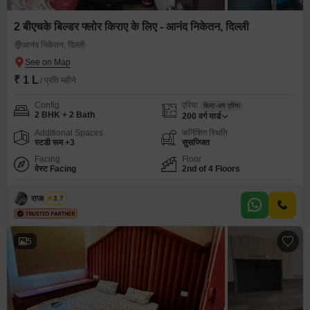
2 बीएचके बिल्डर फ्लोर किराए के लिए - आनंद निकेतन, दिल्ली
आनंद निकेतन, दिल्ली
₹ 1 L
/ प्रति महीने
Config
एरिया
बिल्ट-अप एरिया
2 BHK + 2 Bath
200
वर्ग यार्ड
Additional Spaces
फर्निशिंग स्थिति
स्टडी रूम +3
सुसज्जित
Facing
Floor
वेस्ट Facing
2nd of 4 Floors
राजवीर सिंघ
3.7
5