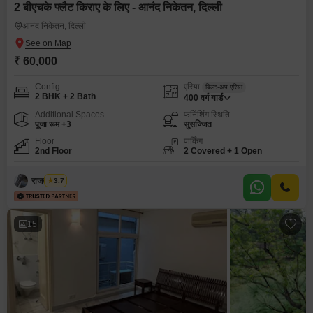
2 बीएचके फ्लैट किराए के लिए - आनंद निकेतन, दिल्ली
आनंद निकेतन, दिल्ली
₹ 60,000
Config
एरिया
बिल्ट-अप एरिया
2 BHK + 2 Bath
400
वर्ग यार्ड
Additional Spaces
फर्निशिंग स्थिति
पूजा रूम +3
सुसज्जित
Floor
पार्किंग
2nd Floor
2 Covered + 1 Open
राजवीर सिंघ
3.7
15