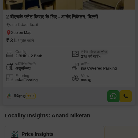
2 बीएचके फ्लैट किराए के लिए - आनंद निकेतन, दिल्ली
आनंद निकेतन, दिल्ली
₹ 3 L
/ प्रति महीने
Config
एरिया
बिल्ट-अप एरिया
2 BHK + 2 Bath
375
वर्ग यार्ड
फर्निशिंग स्थिति
पार्किंग
असुसज्जित
n/a Covered Parking
Flooring
View
मार्बल Flooring
पार्क व्यू
विरेंद्र कुमार शर्मा
1.5
Locality Insights: Anand Niketan
Price Insights