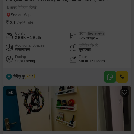
आनंद निकेतन, दिल्ली
₹ 3 L
/ प्रति महीने
Config
एरिया
बिल्ट-अप एरिया
2 BHK + 1 Bath
375
वर्ग फुट
Additional Spaces
फर्निशिंग स्थिति
एक्स्ट्रा रूम
सुसज्जित
Facing
Floor
साउथ Facing
5th of 12 Floors
V
विरेंद्र कुमार शर्मा
1.5
6