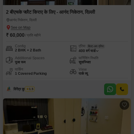
2 बीएचके फ्लैट किराए के लिए - आनंद निकेतन, दिल्ली
आनंद निकेतन, दिल्ली
₹ 60,000
/ प्रति महीने
Config
एरिया
बिल्ट-अप एरिया
2 BHK + 2 Bath
400
वर्ग यार्ड
Additional Spaces
फर्निशिंग स्थिति
पूजा रूम
सुसज्जित
पार्किंग
View
1 Covered Parking
पार्क व्यू
विरेंद्र कुमार शर्मा
1.5