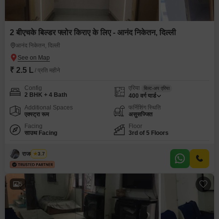
2 बीएचके बिल्डर फ्लोर किराए के लिए - आनंद निकेतन, दिल्ली
आनंद निकेतन, दिल्ली
₹ 2.5 L
/ प्रति महीने
Config
एरिया
बिल्ट-अप एरिया
2 BHK + 4 Bath
400
वर्ग यार्ड
Additional Spaces
फर्निशिंग स्थिति
एक्स्ट्रा रूम
असुसज्जित
Facing
Floor
साउथ Facing
3rd of 5 Floors
राजवीर सिंघ
3.7
5