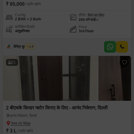
₹ 65,000
/ प्रति महीने
Config
एरिया
बिल्ट-अप एरिया
2 BHK + 2 Bath
200
वर्ग यार्ड
फर्निशिंग स्थिति
Floor
असुसज्जित
3rd Floor
विरेंद्र कुमार शर्मा
1.5
21
2 बीएचके बिल्डर फ्लोर किराए के लिए - आनंद निकेतन, दिल्ली
आनंद निकेतन, दिल्ली
₹ 3 L
/ प्रति महीने