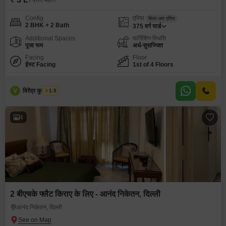
/ प्रति महीने
Config
एरिया
बिल्ट-अप एरिया
2 BHK + 2 Bath
375
वर्ग यार्ड
Additional Spaces
फर्निशिंग स्थिति
पूजा रूम
अर्ध-सुसज्जित
Facing
Floor
ईस्ट Facing
1st of 4 Floors
V
विरेंद्र कुमार शर्मा
1.5
4
2 बीएचके फ्लैट किराए के लिए - आनंद निकेतन, दिल्ली
आनंद निकेतन, दिल्ली