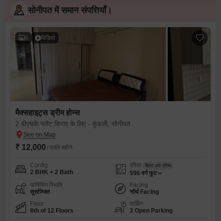
सोनीपत में समान संपत्तियाँ।
6
विडियो
मैक्सहाइट्स ड्रीम होम्स
2 बीएचके फ्लैट किराए के लिए - कुंडली, सोनीपत
₹ 12,000
/ प्रति महीने
Config
एरिया
बिल्ट-अप एरिया
2 BHK + 2 Bath
596
वर्ग फुट
फर्निशिंग स्थिति
Facing
सुसज्जित
नॉर्थ Facing
Floor
पार्किंग
8th of 12 Floors
2 Open Parking