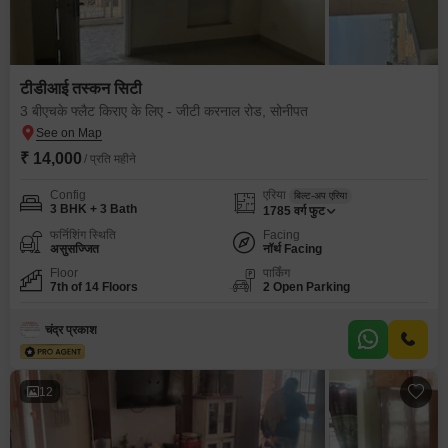
टीडीआई तस्कन सिटी
3 बीएचके फ्लैट किराए के लिए - जीटी करनाल रोड, सोनीपत
₹ 14,000
/ प्रति महीने
Config
एरिया
बिल्ट-अप एरिया
3 BHK + 3 Bath
1785
वर्ग फुट
फर्निशिंग स्थिति
Facing
असुसज्जित
नॉर्थ Facing
Floor
पार्किंग
7th of 14 Floors
2 Open Parking
चंद्र प्रकाश
12