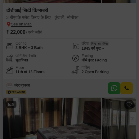
टीडीआई सिटी किंग्सबरी
3 बीएचके फ्लैट किराए के लिए - कुंडली, सोनीपत
₹ 22,000
/ प्रति महीने
Config
एरिया
बिल्ट-अप एरिया
3 BHK + 3 Bath
1845
वर्ग फुट
फर्निशिंग स्थिति
Facing
सुसज्जित
नॉर्थ ईस्ट Facing
Floor
पार्किंग
11th of 13 Floors
2 Open Parking
चंद्र प्रकाश
8