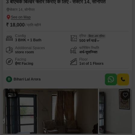
3 बीएचके बिल्डर फ्लोर किराए के लिए - सेक्टर 14, सोनीपत
सेक्टर 14, सोनीपत
₹ 18,000
/ प्रति महीने
Config
एरिया
बिल्ट-अप एरिया
3 BHK + 1 Bath
500
वर्ग यार्ड
Additional Spaces
फर्निशिंग स्थिति
store room
अर्ध-सुसज्जित
Facing
Floor
ईस्ट Facing
1st of 1 Floors
B
Bihari Lal Arora
13