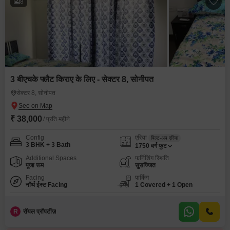
8
3 बीएचके फ्लैट किराए के लिए - सेक्टर 8, सोनीपत
सेक्टर 8, सोनीपत
₹ 38,000
/ प्रति महीने
Config
एरिया
बिल्ट-अप एरिया
3 BHK + 3 Bath
1750
वर्ग फुट
Additional Spaces
फर्निशिंग स्थिति
पूजा रूम
सुसज्जित
Facing
पार्किंग
नॉर्थ ईस्ट Facing
1 Covered + 1 Open
R
रॉयल प्रॉपर्टीज़