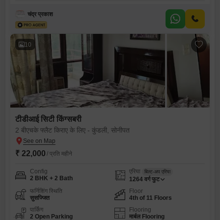
चंद्र प्रकाश
10
टीडीआई सिटी किंग्सबरी
2 बीएचके फ्लैट किराए के लिए - कुंडली, सोनीपत
₹ 22,000
/ प्रति महीने
Config
एरिया
बिल्ट-अप एरिया
2 BHK + 2 Bath
1264
वर्ग फुट
फर्निशिंग स्थिति
Floor
सुसज्जित
4th of 11 Floors
पार्किंग
Flooring
2 Open Parking
मार्बल Flooring