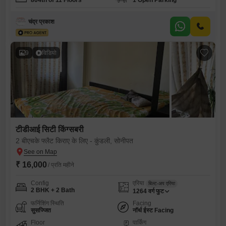
804th of 11 Floors
1 Open Parking
चंद्र प्रकाश
9
विडियो
टीडीआई सिटी किंग्सबरी
2 बीएचके फ्लैट किराए के लिए - कुंडली, सोनीपत
₹ 16,000
/ प्रति महीने
Config
एरिया
बिल्ट-अप एरिया
2 BHK + 2 Bath
1264
वर्ग फुट
फर्निशिंग स्थिति
Facing
सुसज्जित
नॉर्थ ईस्ट Facing
Floor
पार्किंग