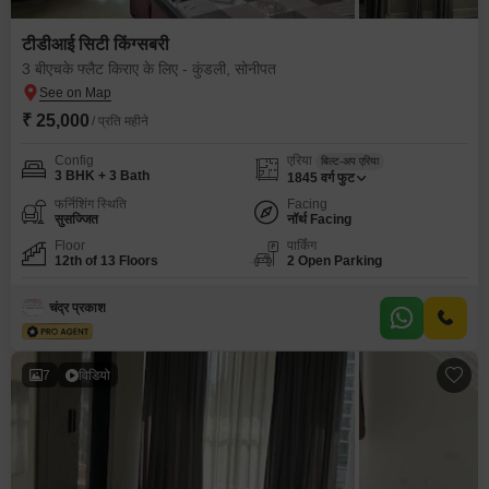
टीडीआई सिटी किंग्सबरी
3 बीएचके फ्लैट किराए के लिए - कुंडली, सोनीपत
₹ 25,000
/ प्रति महीने
Config
एरिया
बिल्ट-अप एरिया
3 BHK + 3 Bath
1845
वर्ग फुट
फर्निशिंग स्थिति
Facing
सुसज्जित
नॉर्थ Facing
Floor
पार्किंग
12th of 13 Floors
2 Open Parking
चंद्र प्रकाश
7
विडियो