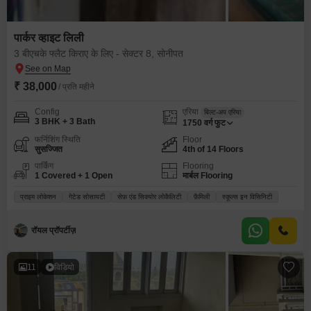
पार्कर व्हाइट लिली
3 बीएचके फ्लैट किराए के लिए - सेक्टर 8, सोनीपत
₹ 38,000
/ प्रति महीने
Config
एरिया
बिल्ट-अप एरिया
3 BHK + 3 Bath
1750
वर्ग फुट
फर्निशिंग स्थिति
Floor
सुसज्जित
4th of 14 Floors
पार्किंग
Flooring
1 Covered + 1 Open
मार्बल Flooring
प्राइम लोकेशन
गेटेड सोसायटी
सेफ़ एंड सिक्योर लोकैलिटी
फ़ैमिली
स्कूल्स इन विसिनिटी
रॉयल प्रॉपर्टीज़
11
विडियो