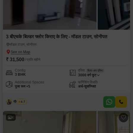
3 बीएचके बिल्डर फ्लोर किराए के लिए - मॉडल टाउन, सोनीपत
मॉडल टाउन, सोनीपत
₹ 31,500
/ प्रति महीने
Config
एरिया
बिल्ट-अप एरिया
3 BHK
3000
वर्ग फुट
Additional Spaces
फर्निशिंग स्थिति
पूजा रूम +5
अर्ध-सुसज्जित
गौरव भुगरा
4.7
4