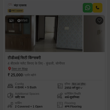
चंद्र प्रकाश
8
विडियो
टीडीआई सिटी किंग्सबरी
4 बीएचके फ्लैट किराए के लिए - कुंडली, सोनीपत
₹ 25,000
/ प्रति महीने
Config
एरिया
बिल्ट-अप एरिया
4 BHK + 5 Bath
2950
वर्ग फुट
Additional Spaces
फर्निशिंग स्थिति
सर्वेंट रूम
अर्ध-सुसज्जित
पार्किंग
Flooring
2 Covered + 1 Open
अन्य Flooring