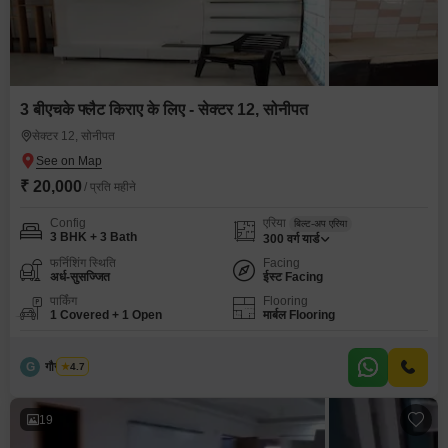
3 बीएचके फ्लैट किराए के लिए - सेक्टर 12, सोनीपत
सेक्टर 12, सोनीपत
₹ 20,000
/ प्रति महीने
Config
एरिया
बिल्ट-अप एरिया
3 BHK + 3 Bath
300
वर्ग यार्ड
फर्निशिंग स्थिति
Facing
अर्ध-सुसज्जित
ईस्ट Facing
पार्किंग
Flooring
1 Covered + 1 Open
मार्बल Flooring
G
गौरव भुगरा
4.7
19