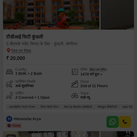
टीडीआई सिटी कुंडली
3 बीएचके फ्लैट किराए के लिए - कुंडली, सोनीपत
₹ 20,000
Config
एरिया
बिल्ट-अप एरिया
3 BHK + 2 Bath
1478
वर्ग फुट
फर्निशिंग स्थिति
Floor
अर्ध-सुसज्जित
2nd of 11 Floors
पार्किंग
View
2 Covered + 1 Open
पार्क व्यू
अडजॉइनिंग मेट्रो स्टेशन
नियर सिटी सेंटर
सेफ़ एंड सिक्योर लोकैलिटी
पीसफुल विसिनिटी
वाइड रोड
H
Himanshu Arya