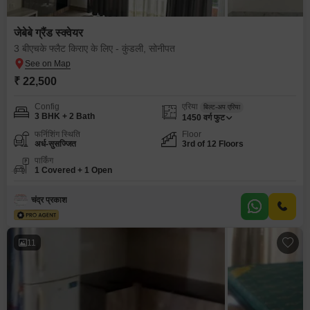
जेबेबे ग्रैंड स्क्वेयर
3 बीएचके फ्लैट किराए के लिए - कुंडली, सोनीपत
₹ 22,500
Config
एरिया
बिल्ट-अप एरिया
3 BHK + 2 Bath
1450
वर्ग फुट
फर्निशिंग स्थिति
Floor
अर्ध-सुसज्जित
3rd of 12 Floors
पार्किंग
1 Covered + 1 Open
चंद्र प्रकाश
11