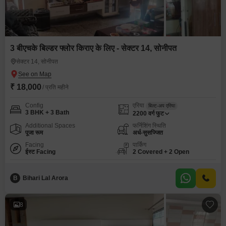
3 बीएचके बिल्डर फ्लोर किराए के लिए - सेक्टर 14, सोनीपत
सेक्टर 14, सोनीपत
₹ 18,000
/ प्रति महीने
Config
एरिया
बिल्ट-अप एरिया
3 BHK + 3 Bath
2200
वर्ग फुट
Additional Spaces
फर्निशिंग स्थिति
पूजा रूम
अर्ध-सुसज्जित
Facing
पार्किंग
ईस्ट Facing
2 Covered + 2 Open
B
Bihari Lal Arora
8