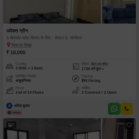
अपेक्स ग्रीन
3 बीएचके फ्लैट किराए के लिए - सेक्टर 8, सोनीपत
₹ 18,000
Config
एरिया
बिल्ट-अप एरिया
3 BHK + 3 Bath
1790
वर्ग फुट
फर्निशिंग स्थिति
Facing
असुसज्जित
ईस्ट Facing
Floor
पार्किंग
2nd of 14 Floors
2 Covered + 2 Open
A
अमित कुमार
7