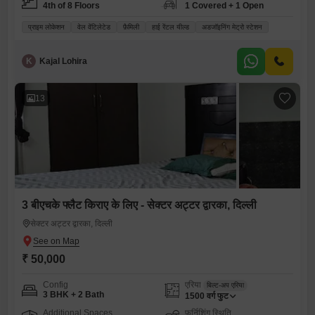
4th of 8 Floors
1 Covered + 1 Open
प्राइम लोकेशन
वेल वेंटिलेटेड
फ़ैमिली
हाई रेंटल यील्ड
अडजॉइनिंग मेट्रो स्टेशन
K
Kajal Lohira
13
3 बीएचके फ्लैट किराए के लिए - सेक्टर अट्टर द्वारका, दिल्ली
सेक्टर अट्टर द्वारका, दिल्ली
₹ 50,000
Config
एरिया
बिल्ट-अप एरिया
3 BHK + 2 Bath
1500
वर्ग फुट
Additional Spaces
फर्निशिंग स्थिति