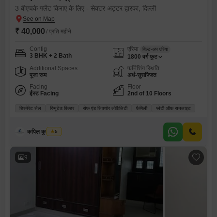
3 बीएचके फ्लैट किराए के लिए - सेक्टर अट्टर द्वारका, दिल्ली
₹ 40,000
/ प्रति महीने
Config
एरिया
बिल्ट-अप एरिया
3 BHK + 2 Bath
1800
वर्ग फुट
Additional Spaces
फर्निशिंग स्थिति
पूजा रूम
अर्ध-सुसज्जित
Facing
Floor
ईस्ट Facing
2nd of 10 Floors
डिस्पेरेट सेल
रिप्यूटेड बिल्डर
सेफ़ एंड सिक्योर लोकैलिटी
फ़ैमिली
प्लेंटी ऑफ़ सनलाइट
कपिल कुमार राही
5
9