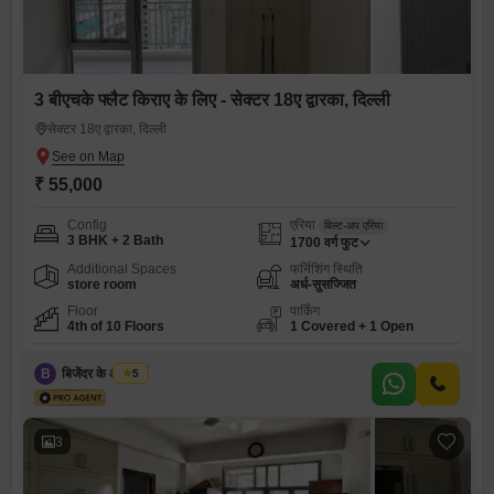
3 बीएचके फ्लैट किराए के लिए - सेक्टर 18ए द्वारका, दिल्ली
सेक्टर 18ए द्वारका, दिल्ली
₹ 55,000
Config
एरिया
बिल्ट-अप एरिया
3 BHK + 2 Bath
1700
वर्ग फुट
Additional Spaces
फर्निशिंग स्थिति
store room
अर्ध-सुसज्जित
Floor
पार्किंग
4th of 10 Floors
1 Covered + 1 Open
B
बिजेंदर के आर शर्मा
5
3