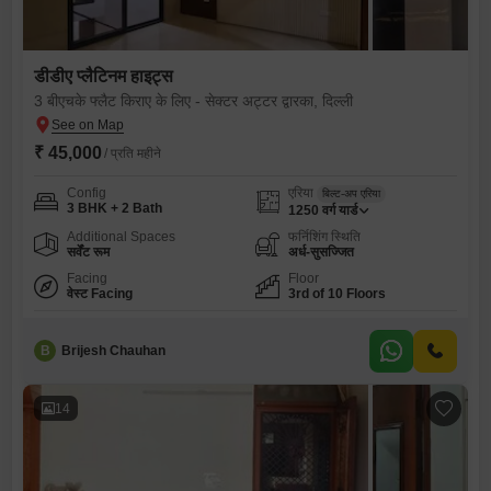
डीडीए प्लैटिनम हाइट्स
3 बीएचके फ्लैट किराए के लिए - सेक्टर अट्टर द्वारका, दिल्ली
₹ 45,000
/ प्रति महीने
Config
एरिया
बिल्ट-अप एरिया
3 BHK + 2 Bath
1250
वर्ग यार्ड
Additional Spaces
फर्निशिंग स्थिति
सर्वेंट रूम
अर्ध-सुसज्जित
Facing
Floor
वेस्ट Facing
3rd of 10 Floors
B
Brijesh Chauhan
14