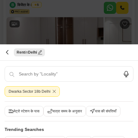
B
बिजेंदर के आर शर्मा
5
4
Rent
Delhi
3 बीएचके फ्लैट किराए के लिए - सेक्टर 18ए द्वारका, दिल्ली
सेक्टर 18ए द्वारका, दिल्ली
Dwarka Sector 18b Delhi
₹ 48,000
/ प्रति महीने
Config
एरिया
बिल्ट-अप एरिया
3 BHK + 3 Bath
1650
वर्ग फुट
मेट्रो स्टेशन के पास
यात्रा समय के अनुसार
पास की संपत्तियाँ
फर्निशिंग स्थिति
Facing
अर्ध-सुसज्जित
नॉर्थ ईस्ट Facing
Trending Searches
Floor
पार्किंग
5th of 4 Floors
1 Covered + 1 Open