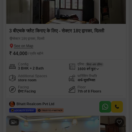
3 बीएचके फ्लैट किराए के लिए - सेक्टर 18ए द्वारका, दिल्ली
सेक्टर 18ए द्वारका, दिल्ली
₹ 44,000
/ प्रति महीने
Config
एरिया
बिल्ट-अप एरिया
3 BHK + 2 Bath
1600
वर्ग फुट
Additional Spaces
फर्निशिंग स्थिति
store room
अर्ध-सुसज्जित
Facing
Floor
ईस्ट Facing
7th of 8 Floors
Bhatt Realcom Pvt Ltd
4