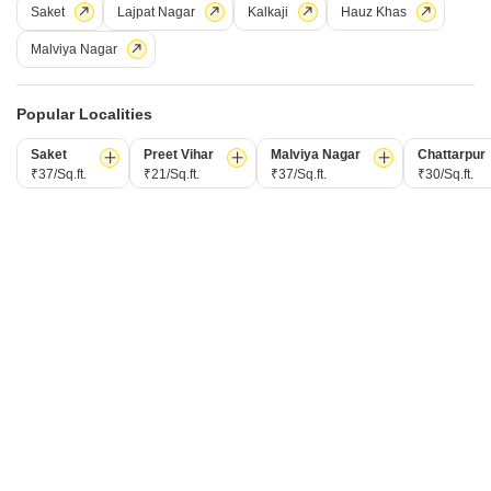
Saket
Lajpat Nagar
Kalkaji
Hauz Khas
B
बिजेंदर के आर शर्मा
5
Malviya Nagar
4
Popular Localities
Saket
Preet Vihar
Malviya Nagar
Chattarpur
₹37/Sq.ft.
₹21/Sq.ft.
₹37/Sq.ft.
₹30/Sq.ft.
2 बीएचके फ्लैट किराए के लिए - सेक्टर 18ए द्वारका, दिल्ली
सेक्टर 18ए द्वारका, दिल्ली
₹ 32,000
/ प्रति महीने
Config
एरिया
बिल्ट-अप एरिया
2 BHK + 2 Bath
1100
वर्ग फुट
फर्निशिंग स्थिति
Facing
अर्ध-सुसज्जित
नॉर्थ ईस्ट Facing
Floor
पार्किंग