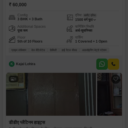
₹ 60,000
Config
एरिया
कार्पेट एरिया
3 BHK + 3 Bath
1500
वर्ग फुट
Additional Spaces
फर्निशिंग स्थिति
पूजा रूम
अर्ध-सुसज्जित
Floor
पार्किंग
5th of 10 Floors
1 Covered + 1 Open
प्राइम लोकेशन
वेल वेंटिलेटेड
फ़ैमिली
हाई रेंटल यील्ड
अडजॉइनिंग मेट्रो स्टेशन
K
Kajal Lohira
3
डीडीए प्लैटिनम हाइट्स