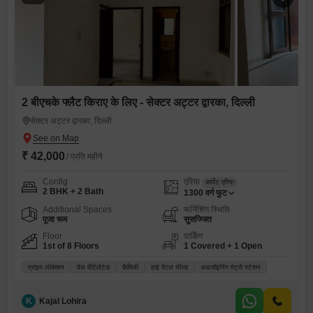
2 बीएचके फ्लैट किराए के लिए - सेक्टर अट्टर द्वारका, दिल्ली
सेक्टर अट्टर द्वारका, दिल्ली
₹ 42,000
/ प्रति महीने
Config
एरिया
कार्पेट एरिया
2 BHK + 2 Bath
1300
वर्ग फुट
Additional Spaces
फर्निशिंग स्थिति
पूजा रूम
सुसज्जित
Floor
पार्किंग
1st of 8 Floors
1 Covered + 1 Open
प्राइम लोकेशन
वेल वेंटिलेटेड
फ़ैमिली
हाई रेंटल यील्ड
अडजॉइनिंग मेट्रो स्टेशन
K
Kajal Lohira