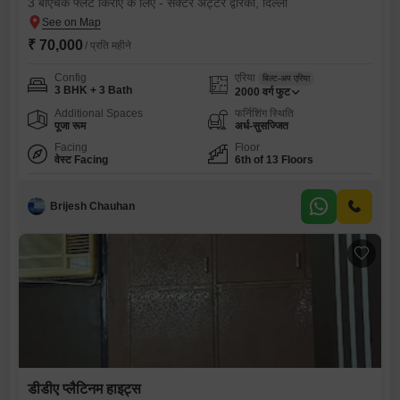
3 बीएचके फ्लैट किराए के लिए - सेक्टर अट्टर द्वारका, दिल्ली
₹ 70,000
/ प्रति महीने
Config
एरिया
बिल्ट-अप एरिया
3 BHK + 3 Bath
2000
वर्ग फुट
Additional Spaces
फर्निशिंग स्थिति
पूजा रूम
अर्ध-सुसज्जित
Facing
Floor
वेस्ट Facing
6th of 13 Floors
Brijesh Chauhan
डीडीए प्लैटिनम हाइट्स