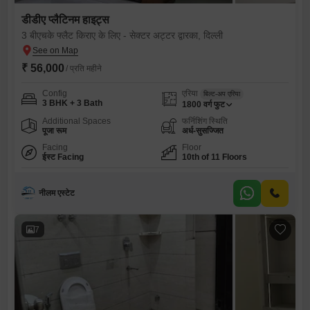
डीडीए प्लैटिनम हाइट्स
3 बीएचके फ्लैट किराए के लिए - सेक्टर अट्टर द्वारका, दिल्ली
₹ 56,000
/ प्रति महीने
Config
एरिया
बिल्ट-अप एरिया
3 BHK + 3 Bath
1800
वर्ग फुट
Additional Spaces
फर्निशिंग स्थिति
पूजा रूम
अर्ध-सुसज्जित
Facing
Floor
ईस्ट Facing
10th of 11 Floors
नीलम एस्टेट
7