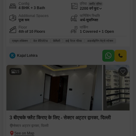
Config
एरिया
कार्पेट एरिया
4 BHK + 3 Bath
2200
वर्ग फुट
Additional Spaces
फर्निशिंग स्थिति
पूजा रूम
अर्ध-सुसज्जित
Floor
पार्किंग
4th of 10 Floors
1 Covered + 1 Open
प्राइम लोकेशन
वेल वेंटिलेटेड
फ़ैमिली
हाई रेंटल यील्ड
अडजॉइनिंग मेट्रो स्टेशन
K
Kajal Lohira
15
3 बीएचके फ्लैट किराए के लिए - सेक्टर अट्टर द्वारका, दिल्ली
सेक्टर अट्टर द्वारका, दिल्ली