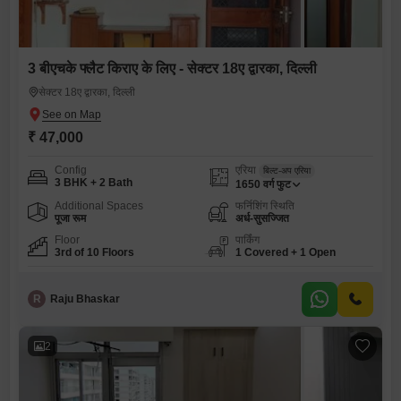
3 बीएचके फ्लैट किराए के लिए - सेक्टर 18ए द्वारका, दिल्ली
सेक्टर 18ए द्वारका, दिल्ली
₹ 47,000
Config
एरिया
बिल्ट-अप एरिया
3 BHK + 2 Bath
1650
वर्ग फुट
Additional Spaces
फर्निशिंग स्थिति
पूजा रूम
अर्ध-सुसज्जित
Floor
पार्किंग
3rd of 10 Floors
1 Covered + 1 Open
R
Raju Bhaskar
2