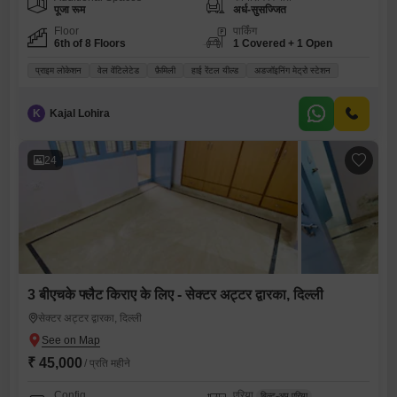
पूजा रूम
अर्ध-सुसज्जित
Floor
पार्किंग
6th of 8 Floors
1 Covered + 1 Open
प्राइम लोकेशन
वेल वेंटिलेटेड
फ़ैमिली
हाई रेंटल यील्ड
अडजॉइनिंग मेट्रो स्टेशन
K
Kajal Lohira
24
3 बीएचके फ्लैट किराए के लिए - सेक्टर अट्टर द्वारका, दिल्ली
सेक्टर अट्टर द्वारका, दिल्ली
₹ 45,000
/ प्रति महीने
Config
एरिया
बिल्ट-अप एरिया