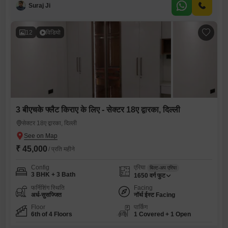
Suraj Ji
12
विडियो
3 बीएचके फ्लैट किराए के लिए - सेक्टर 18ए द्वारका, दिल्ली
सेक्टर 18ए द्वारका, दिल्ली
₹ 45,000
/ प्रति महीने
Config
एरिया
बिल्ट-अप एरिया
3 BHK + 3 Bath
1650
वर्ग फुट
फर्निशिंग स्थिति
Facing
अर्ध-सुसज्जित
नॉर्थ ईस्ट Facing
Floor
पार्किंग
6th of 4 Floors
1 Covered + 1 Open