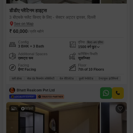
डीडीए प्लैटिनम हाइट्स
3 बीएचके फ्लैट किराए के लिए - सेक्टर अट्टर द्वारका, दिल्ली
₹ 60,000
/ प्रति महीने
Config
एरिया
बिल्ट-अप एरिया
3 BHK + 3 Bath
1500
वर्ग फुट
Additional Spaces
फर्निशिंग स्थिति
एक्स्ट्रा रूम
सुसज्जित
Facing
Floor
ईस्ट Facing
7th of 10 Floors
फ्री होल्ड
सेफ़ एंड सिक्योर लोकैलिटी
वेल वेंटिलेटेड
फ़ुली रेनोवेटेड
टेस्टफुल इंटीरियर्स
Bhatt Realcom Pvt Ltd
5
विडियो