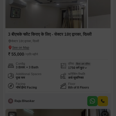
3 बीएचके फ्लैट किराए के लिए - सेक्टर 18ए द्वारका, दिल्ली
सेक्टर 18ए द्वारका, दिल्ली
₹ 55,000
/ प्रति महीने
Config
एरिया
बिल्ट-अप एरिया
3 BHK + 3 Bath
1750
वर्ग फुट
Additional Spaces
फर्निशिंग स्थिति
पूजा रूम
अर्ध-सुसज्जित
Facing
Floor
नॉर्थ ईस्ट Facing
8th of 8 Floors
R
Raju Bhaskar
8