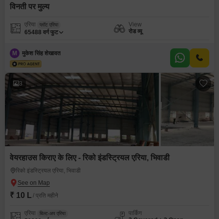
विनती पर मुल्य
एरिया
View
प्लॉट एरिया
रोड व्यू
65488
वर्ग फुट
M
मुकेश सिंह शेखावत
3
वेयरहाउस किराए के लिए - रिको इंडस्ट्रियल एरिया, भिवाडी
रिको इंडस्ट्रियल एरिया, भिवाडी
₹ 10 L
/ प्रति महीने
एरिया
पार्किंग
बिल्ट-अप एरिया