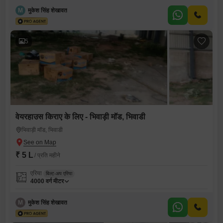
M
मुकेश सिंह शेखावत
5
वेयरहाउस किराए के लिए - भिवाड़ी मॉड, भिवाडी
भिवाड़ी मॉड, भिवाडी
₹ 5 L
/ प्रति महीने
एरिया
बिल्ट-अप एरिया
4000
वर्ग मीटर
M
मुकेश सिंह शेखावत