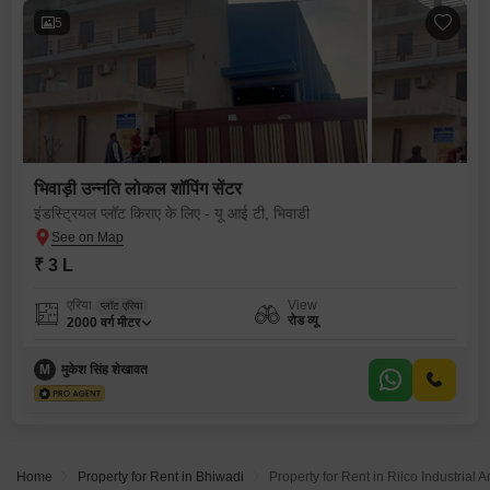
5
भिवाड़ी उन्नति लोकल शॉपिंग सेंटर
इंडस्ट्रियल प्लॉट किराए के लिए - यू आई टी, भिवाडी
₹ 3 L
एरिया
View
प्लॉट एरिया
रोड व्यू
2000
वर्ग मीटर
M
मुकेश सिंह शेखावत
Home
Property for Rent in Bhiwadi
Property for Rent in Riico Industrial 