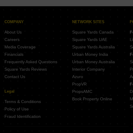
COMPANY
NETWORK SITES
F
About Us
Square Yards Canada
F
Careers
Square Yards UAE
L
Media Coverage
Square Yards Australia
S
Financials
Urban Money India
F
Frequently Asked Questions
Urban Money Australia
S
Square Yards Reviews
Interior Company
P
Contact Us
Azuro
A
PropVR
F
Legal
PropsAMC
D
Book Property Online
M
Terms & Conditions
S
Policy of Use
Fraud Identification