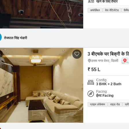
रहने के लिए तैयार
अफोर्डेबल
वेल वेंटिलेटेड
फ़ैमि
तेजपाल सिंह भंडारी
3 बीएचके घर बिक्री के लि
4
उत्तम नगर वेस्ट, दिल्ली
₹ 55 L
Config
3 BHK + 2 Bath
Facing
ईस्ट Facing
प्राइम लोकेशन
वाइड रोड
फ्री