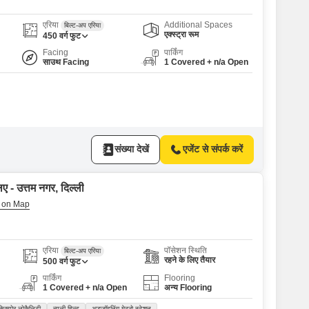
एरिया
Additional Spaces
बिल्ट-अप एरिया
एक्स्ट्रा रूम
450
वर्ग फुट
Facing
पार्किंग
साउथ Facing
1 Covered + n/a Open
संख्या देखें
एजेंट से संपर्क करें
ए - उत्तम नगर, दिल्ली
एरिया
पॉसेशन स्थिति
बिल्ट-अप एरिया
रहने के लिए तैयार
500
वर्ग फुट
पार्किंग
Flooring
1 Covered + n/a Open
अन्य Flooring
 सिक्योर लोकैलिटी
न्यूली बिल्ट
अडजॉइनिंग मेट्रो स्टेशन