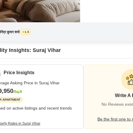
िरेंद्र कुमार शर्मा
1.5
ity Insights: Suraj Vihar
Price Insights
rage Asking Price in Suraj Vihar
9,950
/Sq.ft
Write A
R APARTMENT
No Reviews exist
ed on active listings and recent trends
Be the first one to 
erty Rates in Suraj Vihar