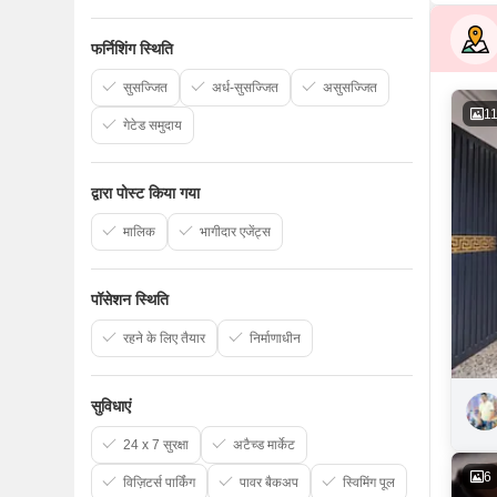
फर्निशिंग स्थिति
सुसज्जित
अर्ध-सुसज्जित
असुसज्जित
1
गेटेड समुदाय
द्वारा पोस्ट किया गया
मालिक
भागीदार एजेंट्स
पॉसेशन स्थिति
रहने के लिए तैयार
निर्माणाधीन
सुविधाएं
24 x 7 सुरक्षा
अटैच्ड मार्केट
6
विज़िटर्स पार्किंग
पावर बैकअप
स्विमिंग पूल