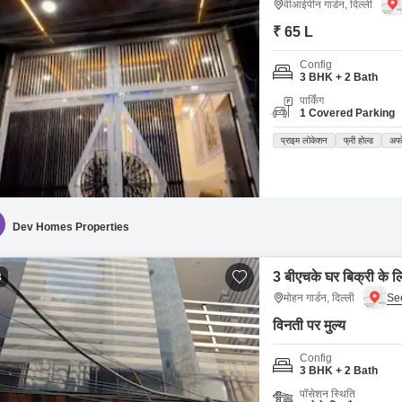
वीआईपीन गार्डन, दिल्ली
₹ 65 L
Config
3 BHK + 2 Bath
पार्किंग
1 Covered Parking
प्राइम लोकेशन
फ्री होल्ड
अफो
Dev Homes Properties
3 बीएचके घर बिक्री के लि
3
मोहन गार्डन, दिल्ली
विनती पर मुल्य
Config
3 BHK + 2 Bath
पॉसेशन स्थिति