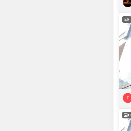
7
T
1