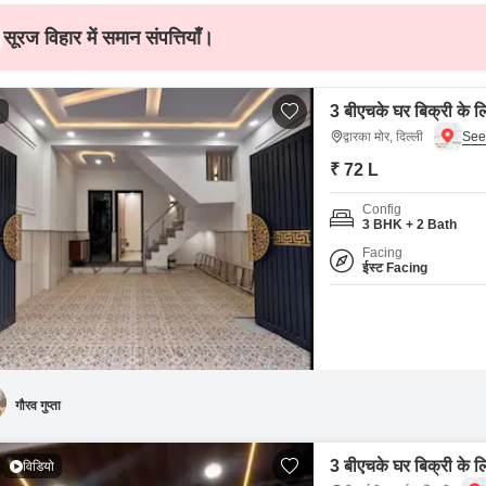
सूरज विहार में समान संपत्तियाँ।
3 बीएचके घर बिक्री के लिए
1
द्वारका मोर, दिल्ली
₹ 72 L
Config
3 BHK + 2 Bath
Facing
ईस्ट Facing
गौरव गुप्ता
3 बीएचके घर बिक्री के लि
विडियो