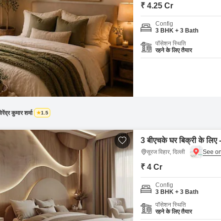
Commercial Properties 
Mortgage Partnerships
₹ 4.25 Cr
False Ceiling Design
SuperAgent Pro
Config
TV Unit Design
3 BHK + 3 Bath
पॉसेशन स्थिति
Wall Paint Design
रहने के लिए तैयार
Wall Design
Window Design
Tiles Design
Kitchen Tiles Design
िरेंद्र कुमार शर्मा
1.5
Kitchen False Ceiling Design
3 बीएचके घर बिक्री के लिए -
Staircase Design
सूरज विहार, दिल्ली
Door Design
₹ 4 Cr
Crockery Unit Design
Config
3 BHK + 3 Bath
Study Room Design
पॉसेशन स्थिति
रहने के लिए तैयार