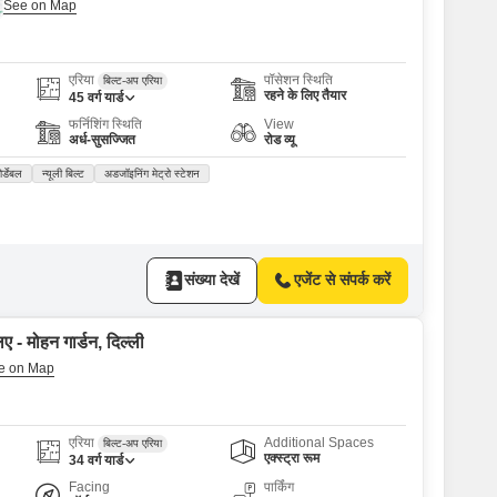
एरिया
पॉसेशन स्थिति
बिल्ट-अप एरिया
रहने के लिए तैयार
45
वर्ग यार्ड
फर्निशिंग स्थिति
View
अर्ध-सुसज्जित
रोड व्यू
र्डेबल
न्यूली बिल्ट
अडजॉइनिंग मेट्रो स्टेशन
संख्या देखें
एजेंट से संपर्क करें
ए - मोहन गार्डन, दिल्ली
एरिया
Additional Spaces
बिल्ट-अप एरिया
एक्स्ट्रा रूम
34
वर्ग यार्ड
Facing
पार्किंग