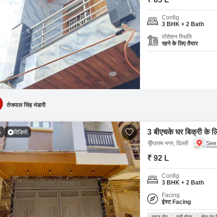
Config
3 BHK + 2 Bath
पॉसेशन स्थिति
रहने के लिए तैयार
तेजपाल सिंह भंडारी
3 बीएचके घर बिक्री के लि
5
विडियो
उत्तम नगर, दिल्ली
₹ 92 L
Config
3 BHK + 2 Bath
Facing
ईस्ट Facing
वाइड रोड
फ्री होल्ड
सेफ़ एंड