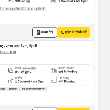
नॉर्थ Facing
1 Covered + n/a Open
ली
स्कूल्स इन विसिनिटी
टेस्टफुल इंटीरियर्स
संख्या देखें
एजेंट से संपर्क करें
ए - उत्तम नगर वेस्ट, दिल्ली
एरिया
पॉसेशन स्थिति
बिल्ट-अप एरिया
रहने के लिए तैयार
850
वर्ग फुट
पार्किंग
Flooring
1 Covered + n/a Open
अन्य Flooring
 होल्ड
अफोर्डेबल
सेफ़ एंड सिक्योर लोकैलिटी