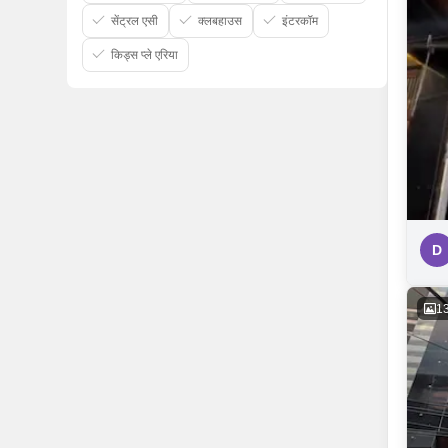
सेंट्रल एसी
क्लबहाउस
इंटरकॉम
किड्स प्ले एरिया
D
1