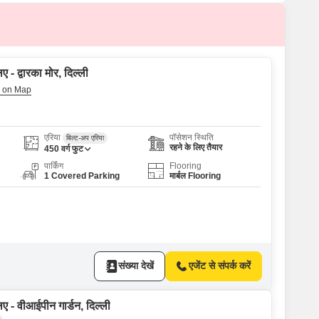
 - द्वारका मोर, दिल्ली
एरिया
पॉसेशन स्थिति
बिल्ट-अप एरिया
रहने के लिए तैयार
450
वर्ग फुट
पार्किंग
Flooring
1 Covered Parking
मार्बल Flooring
संख्या देखें
एजेंट से संपर्क करें
ए - वीआईपीन गार्डन, दिल्ली