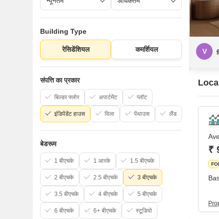
Building Type
रेसिडेंशियल
कमर्शियल
V
व
संपत्ति का प्रकार
Local
बिल्डर फ्लोर
अपार्टमेंट
प्लॉट
इंडिपेंडेंट हाउस
विला
पेंथाउस
लैंड
Ave
बेडरूम
₹ 
1 बीएचके
1 आरके
1.5 बीएचके
FO
2 बीएचके
2.5 बीएचके
3 बीएचके
Bas
3.5 बीएचके
4 बीएचके
5 बीएचके
Prop
6 बीएचके
6+ बीएचके
स्टूडियो