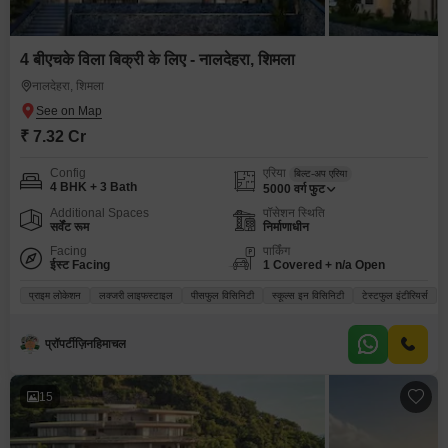
4 बीएचके विला बिक्री के लिए - नालदेहरा, शिमला
नालदेहरा, शिमला
₹ 7.32 Cr
Config
एरिया
बिल्ट-अप एरिया
4 BHK + 3 Bath
5000
वर्ग फुट
Additional Spaces
पॉसेशन स्थिति
सर्वेंट रूम
निर्माणाधीन
Facing
पार्किंग
ईस्ट Facing
1 Covered + n/a Open
प्राइम लोकेशन
लक्जरी लाइफस्टाइल
पीसफुल विसिनिटी
स्कूल्स इन विसिनिटी
टेस्टफुल इंटीरियर्स
प्रॉपर्टीज़िनहिमाचल
15