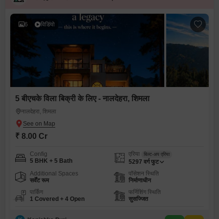
6
विडियो
5 बीएचके विला बिक्री के लिए - नालदेहरा, शिमला
नालदेहरा, शिमला
₹ 8.00 Cr
Config
एरिया
बिल्ट-अप एरिया
5 BHK + 5 Bath
5297
वर्ग फुट
Additional Spaces
पॉसेशन स्थिति
सर्वेंट रूम
निर्माणाधीन
पार्किंग
फर्निशिंग स्थिति
1 Covered + 4 Open
सुसज्जित