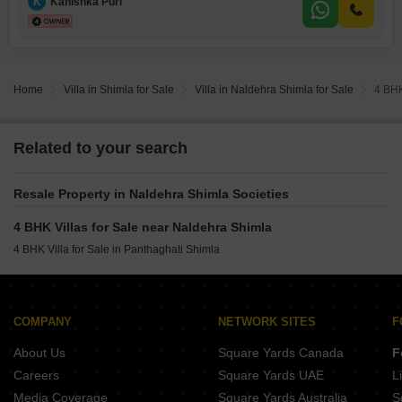
K
Kanishka Puri
Home
Villa in Shimla for Sale
Villa in Naldehra Shimla for Sale
4 BHK
Related to your search
Resale Property in Naldehra Shimla Societies
4 BHK Villas for Sale near Naldehra Shimla
4 BHK Villa for Sale in Panthaghati Shimla
COMPANY
NETWORK SITES
F
About Us
Square Yards Canada
F
Careers
Square Yards UAE
L
Media Coverage
Square Yards Australia
S