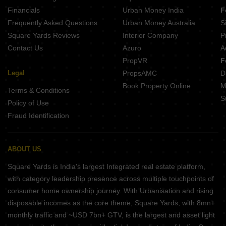
Financials
Urban Money India
F
Frequently Asked Questions
Urban Money Australia
S
Square Yards Reviews
Interior Company
P
Contact Us
Azuro
A
PropVR
F
Legal
PropsAMC
D
Book Property Online
M
Terms & Conditions
S
Policy of Use
Fraud Identification
ABOUT US
Square Yards is India's largest Integrated real estate platform,
with category leadership presence across multiple touchpoints of
consumer home ownership journey. With Urbanisation and rising
disposable incomes as the core theme, Square Yards, with 8mn+
monthly traffic and ~USD 7bn+ GTV, is the largest and asset light