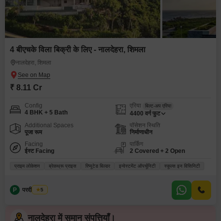
4 बीएचके विला बिक्री के लिए - नालदेहरा, शिमला
नालदेहरा, शिमला
₹ 8.11 Cr
Config
एरिया
बिल्ट-अप एरिया
4 BHK + 5 Bath
4400
वर्ग फुट
Additional Spaces
पॉसेशन स्थिति
पूजा रूम
निर्माणाधीन
Facing
पार्किंग
ईस्ट Facing
2 Covered + 2 Open
प्राइम लोकेशन
ब्रेकथ्रू प्राइस
रिप्यूटेड बिल्डर
इन्वेस्टमेंट ऑपर्चूनिटी
स्कूल्स इन विसिनिटी
P
परदीप कुमार
5
नालदेहरा में समान संपत्तियाँ।