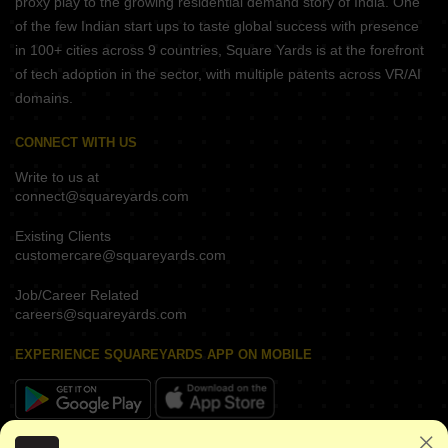
proxy play to the growing residential demand story of India. One
of the few Indian start ups to taste global success with presence
in 100+ cities across 9 countries, Square Yards is at the forefront
of tech adoption in the sector, with multiple patents across VR/AI
domains.
CONNECT WITH US
Write to us at
connect@squareyards.com
Existing Clients
customercare@squareyards.com
Job/Career Related
careers@squareyards.com
EXPERIENCE SQUAREYARDS APP ON MOBILE