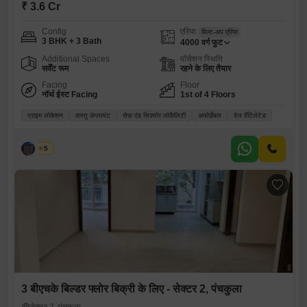
₹ 3.6 Cr
Config
एरिया
बिल्ट-अप एरिया
3 BHK + 3 Bath
4000
वर्ग फुट
Additional Spaces
पॉसेशन स्थिति
सर्वेंट रूम
रहने के लिए तैयार
Facing
Floor
नॉर्थ ईस्ट Facing
1st of 4 Floors
प्राइम लोकेशन
वास्तु कंप्लायंट
सेफ़ एंड सिक्योर लोकैलिटी
अफोर्डेबल
वेल वेंटिलेटेड
पलक
5
3 बीएचके बिल्डर फ्लोर बिक्री के लिए - सेक्टर 2, पंचकुला