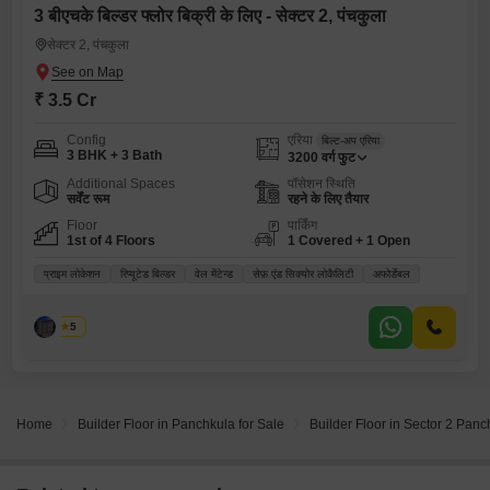
3 बीएचके बिल्डर फ्लोर बिक्री के लिए - सेक्टर 2, पंचकुला
सेक्टर 2, पंचकुला
₹ 3.5 Cr
Config
एरिया
बिल्ट-अप एरिया
3 BHK + 3 Bath
3200
वर्ग फुट
Additional Spaces
पॉसेशन स्थिति
सर्वेंट रूम
रहने के लिए तैयार
Floor
पार्किंग
1st of 4 Floors
1 Covered + 1 Open
प्राइम लोकेशन
रिप्यूटेड बिल्डर
वेल मेंटेन्ड
सेफ़ एंड सिक्योर लोकैलिटी
अफोर्डेबल
पलक
5
Home
Builder Floor in Panchkula for Sale
Builder Floor in Sector 2 Panc