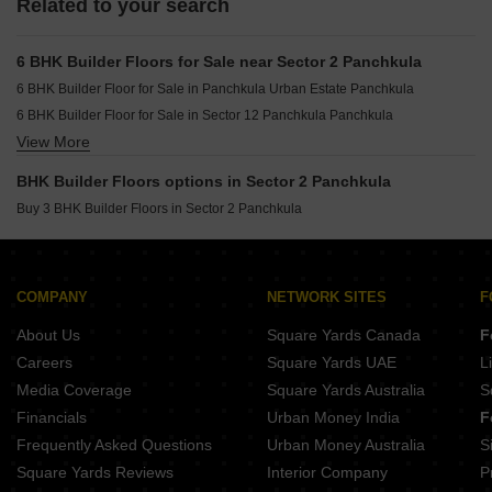
Related to your search
6 BHK Builder Floors for Sale near Sector 2 Panchkula
6 BHK Builder Floor for Sale in Panchkula Urban Estate Panchkula
6 BHK Builder Floor for Sale in Sector 12 Panchkula Panchkula
View More
6 BHK Builder Floor for Sale in Sector 24 Panchkula
6 BHK Builder Floor for Sale in Sector 15 Panchkula
BHK Builder Floors options in Sector 2 Panchkula
6 BHK Builder Floor for Sale in Sector 10 Panchkula
Buy 3 BHK Builder Floors in Sector 2 Panchkula
6 BHK Builder Floor for Sale in Sector 6 Panchkula
6 BHK Builder Floor for Sale in Sector 26 Panchkula
6 BHK Builder Floor for Sale in Sector 11 Panchkula
COMPANY
NETWORK SITES
F
6 BHK Builder Floor for Sale in Sector 16 Panchkula
About Us
Square Yards Canada
F
Careers
Square Yards UAE
L
Media Coverage
Square Yards Australia
S
Financials
Urban Money India
F
Frequently Asked Questions
Urban Money Australia
S
Square Yards Reviews
Interior Company
P