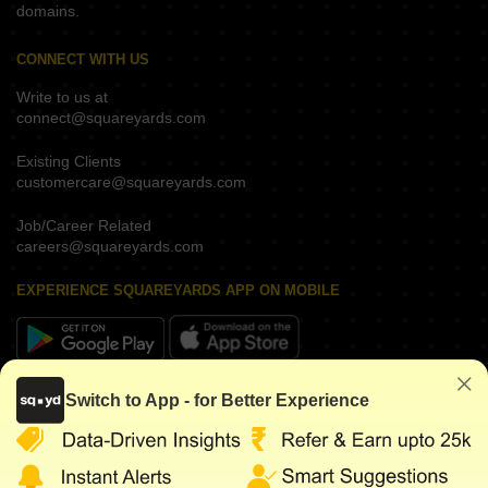
domains.
CONNECT WITH US
Write to us at
connect@squareyards.com
Existing Clients
customercare@squareyards.com
Job/Career Related
careers@squareyards.com
EXPERIENCE SQUAREYARDS APP ON MOBILE
KEEP IN TOUCH
Switch to App - for Better Experience