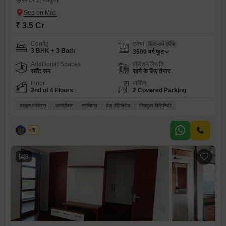
सेक्टर 2, पंचकुला
₹ 3.5 Cr
Config
एरिया
बिल्ट-अप एरिया
3 BHK + 3 Bath
3600
वर्ग फुट
Additional Spaces
पॉसेशन स्थिति
सर्वेंट रूम
रहने के लिए तैयार
Floor
पार्किंग
2nd of 4 Floors
2 Covered Parking
प्राइम लोकेशन
अफोर्डेबल
स्पेशियस
वेल वेंटिलेटेड
पीसफुल विसिनिटी
पलक
5
3