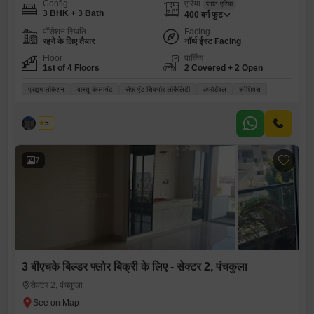
Config
एरिया
प्लॉट एरिया
3 BHK + 3 Bath
400
वर्ग फुट
पॉसेशन स्थिति
Facing
रहने के लिए तैयार
नॉर्थ ईस्ट Facing
Floor
पार्किंग
1st of 4 Floors
2 Covered + 2 Open
प्राइम लोकेशन
वास्तु कंप्लायंट
सेफ़ एंड सिक्योर लोकैलिटी
अफोर्डेबल
स्पेशियस
पलक
5
7
3 बीएचके बिल्डर फ्लोर बिक्री के लिए - सेक्टर 2, पंचकुला
सेक्टर 2, पंचकुला