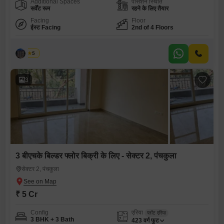
Additional Spaces
पॉसेशन स्थिति
सर्वेंट रूम
रहने के लिए तैयार
Facing
Floor
ईस्ट Facing
2nd of 4 Floors
पलक
5
3
3 बीएचके बिल्डर फ्लोर बिक्री के लिए - सेक्टर 2, पंचकुला
सेक्टर 2, पंचकुला
₹ 5 Cr
Config
एरिया
प्लॉट एरिया
3 BHK + 3 Bath
423
वर्ग फुट