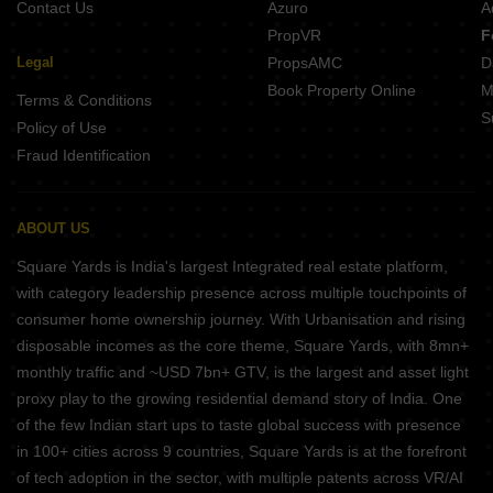
Contact Us
Azuro
A
PropVR
F
Legal
PropsAMC
D
Book Property Online
M
Terms & Conditions
S
Policy of Use
Fraud Identification
ABOUT US
Square Yards is India's largest Integrated real estate platform,
with category leadership presence across multiple touchpoints of
consumer home ownership journey. With Urbanisation and rising
disposable incomes as the core theme, Square Yards, with 8mn+
monthly traffic and ~USD 7bn+ GTV, is the largest and asset light
proxy play to the growing residential demand story of India. One
of the few Indian start ups to taste global success with presence
in 100+ cities across 9 countries, Square Yards is at the forefront
of tech adoption in the sector, with multiple patents across VR/AI