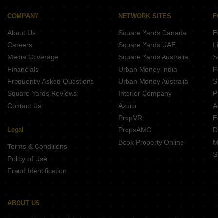
COMPANY
NETWORK SITES
F
About Us
Square Yards Canada
F
Careers
Square Yards UAE
L
Media Coverage
Square Yards Australia
S
Financials
Urban Money India
F
Frequently Asked Questions
Urban Money Australia
S
Square Yards Reviews
Interior Company
P
Contact Us
Azuro
A
PropVR
F
Legal
PropsAMC
D
Book Property Online
M
Terms & Conditions
S
Policy of Use
Fraud Identification
ABOUT US