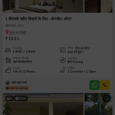
1 बीएचके फ्लैट बिक्री के लिए - बोरखेरा, कोटा
बोरखेरा, कोटा
₹ 15.5 L
Config
एरिया
बिल्ट-अप एरिया
1 BHK + 1 Bath
500
वर्ग फुट
पॉसेशन स्थिति
Facing
रहने के लिए तैयार
ईस्ट Facing
Floor
पार्किंग
7th of 12 Floors
1 Covered + 1 Open
श्री लाल नगर
4
विडियो