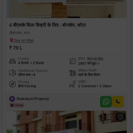
4 बीएचके विला बिक्री के लिए - बोरखेरा, कोटा
बोरखेरा, कोटा
₹ 70 L
Config
एरिया
बिल्ट-अप एरिया
4 BHK + 2 Bath
1807
वर्ग फुट
Additional Spaces
पॉसेशन स्थिति
प्रेयर रूम +4
रहने के लिए तैयार
Facing
पार्किंग
ईस्ट Facing
1 Covered + 1 Open
R
Rudraksh Property