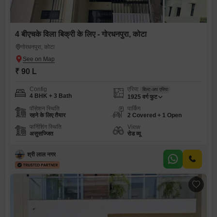
4 बीएचके विला बिक्री के लिए - गोरधनपुरा, कोटा
गोरधनपुरा, कोटा
₹ 90 L
Config
एरिया
बिल्ट-अप एरिया
4 BHK + 3 Bath
1925
वर्ग फुट
पॉसेशन स्थिति
पार्किंग
रहने के लिए तैयार
2 Covered + 1 Open
फर्निशिंग स्थिति
View
असुसज्जित
रोड व्यू
श्री लाल नगर