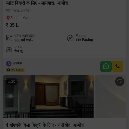
प्लॉट बिक्री के लिए - लामगारा, अल्मोरा
लामगारा, अल्मोरा
₹ 35 L
एरिया
Facing
प्लॉट एरिया
ईस्ट Facing
300
वर्ग यार्ड
View
रोड व्यू
A
अवनीत
20
4 बीएचके विला बिक्री के लिए - रानीखेत, अल्मोरा