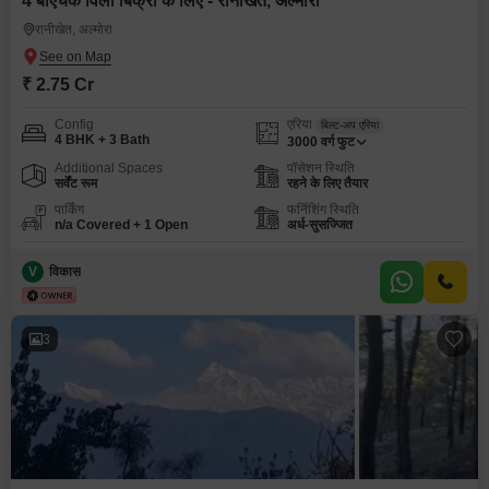
4 बीएचके विला बिक्री के लिए - रानीखेत, अल्मोरा
रानीखेत, अल्मोरा
₹ 2.75 Cr
Config
एरिया
बिल्ट-अप एरिया
4 BHK + 3 Bath
3000
वर्ग फुट
Additional Spaces
पॉसेशन स्थिति
सर्वेंट रूम
रहने के लिए तैयार
पार्किंग
फर्निशिंग स्थिति
n/a Covered + 1 Open
अर्ध-सुसज्जित
V
विकास
3