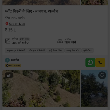
प्लॉट बिक्री के लिए - लामगारा, अल्मोरा
लामगारा, अल्मोरा
₹ 35 L
एरिया
View
प्लॉट एरिया
गोल्फ कोर्स
300
वर्ग यार्ड
स्कूल्स इन विसिनिटी
पीसफुल विसिनिटी
हाई रेंटल यील्ड
वास्तु कंप्लायंट
फ्री होल्ड
A
अवनीत
3