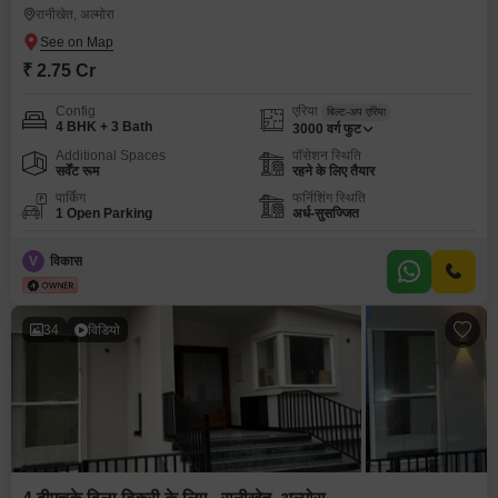
रानीखेत, अल्मोरा
₹ 2.75 Cr
Config
एरिया
बिल्ट-अप एरिया
4 BHK + 3 Bath
3000
वर्ग फुट
Additional Spaces
पॉसेशन स्थिति
सर्वेंट रूम
रहने के लिए तैयार
पार्किंग
फर्निशिंग स्थिति
1 Open Parking
अर्ध-सुसज्जित
V
विकास
34
विडियो