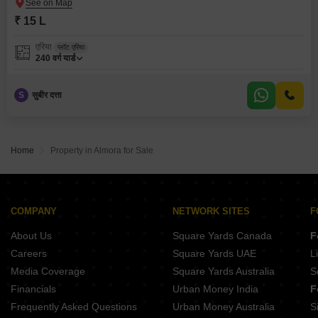
₹ 15 L
एरिया
प्लॉट एरिया
240
वर्ग यार्ड
S
सुबीर दत्ता
Home
Property in Almora for Sale
COMPANY
NETWORK SITES
F
About Us
Square Yards Canada
F
Careers
Square Yards UAE
L
Media Coverage
Square Yards Australia
S
Financials
Urban Money India
F
Frequently Asked Questions
Urban Money Australia
S