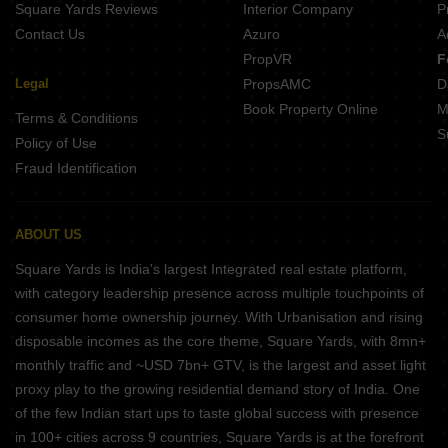
Square Yards Reviews
Interior Company
P
Contact Us
Azuro
A
PropVR
F
Legal
PropsAMC
D
Book Property Online
M
Terms & Conditions
S
Policy of Use
Fraud Identification
ABOUT US
Square Yards is India's largest Integrated real estate platform,
with category leadership presence across multiple touchpoints of
consumer home ownership journey. With Urbanisation and rising
disposable incomes as the core theme, Square Yards, with 8mn+
monthly traffic and ~USD 7bn+ GTV, is the largest and asset light
proxy play to the growing residential demand story of India. One
of the few Indian start ups to taste global success with presence
in 100+ cities across 9 countries, Square Yards is at the forefront