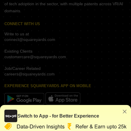
of tech adoption in the sector, with multiple patents across VR/AI
domains.
CONNECT WITH US
Write to us at
connect@squareyards.com
Existing Clients
customercare@squareyards.com
Job/Career Related
careers@squareyards.com
EXPERIENCE SQUAREYARDS APP ON MOBILE
KEEP IN TOUCH
Switch to App - for Better Experience