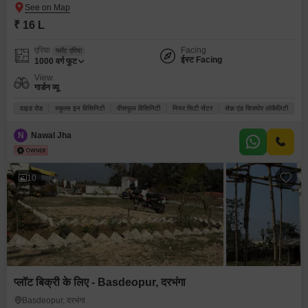
₹ 16 L
एरिया
Facing
प्लॉट एरिया
ईस्ट Facing
1000
वर्ग फुट
View
गार्डन व्यू
वाइड रोड
स्कूल्स इन विसिनिटी
पीसफुल विसिनिटी
नियर सिटी सेंटर
सेफ़ एंड सिक्योर लोकैलिटी
N
Nawal Jha
10
प्लॉट बिक्री के लिए - Basdeopur, दरभंगा
Basdeopur, दरभंगा