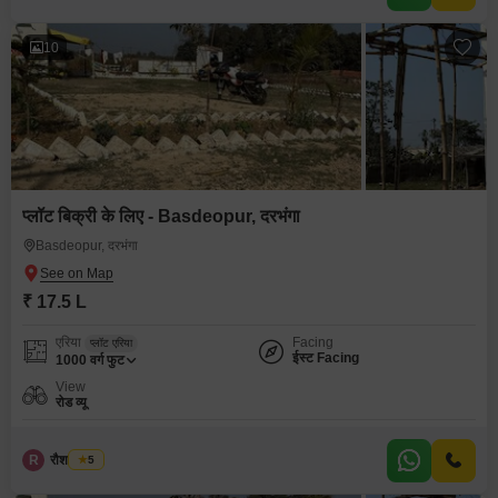
10
प्लॉट बिक्री के लिए - Basdeopur, दरभंगा
Basdeopur, दरभंगा
₹ 17.5 L
एरिया
Facing
प्लॉट एरिया
ईस्ट Facing
1000
वर्ग फुट
View
रोड व्यू
R
रौशन कुमार
5