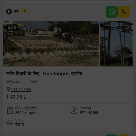
R
रौशन कुमार
5
10
प्लॉट बिक्री के लिए - Basdeopur, दरभंगा
Basdeopur, दरभंगा
₹ 43.75 L
एरिया
Facing
प्लॉट एरिया
ईस्ट Facing
2500
वर्ग फुट
View
रोड व्यू