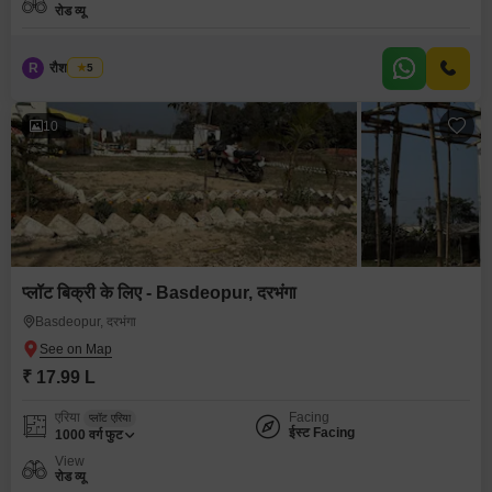
रोड व्यू
R
रौशन कुमार
5
10
प्लॉट बिक्री के लिए - Basdeopur, दरभंगा
Basdeopur, दरभंगा
₹ 17.99 L
एरिया
Facing
प्लॉट एरिया
ईस्ट Facing
1000
वर्ग फुट
View
रोड व्यू