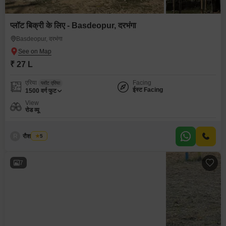
प्लॉट बिक्री के लिए - Basdeopur, दरभंगा
Basdeopur, दरभंगा
₹ 27 L
एरिया
Facing
प्लॉट एरिया
ईस्ट Facing
1500
वर्ग फुट
View
रोड व्यू
R
रौशन कुमार
5
7