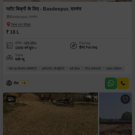
प्लॉट बिक्री के लिए - Basdeopur, दरभंगा
Basdeopur, दरभंगा
₹ 18 L
एरिया
Facing
प्लॉट एरिया
ईस्ट Facing
1000
वर्ग फुट
View
पार्क व्यू
सेफ़ एंड सिक्योर लोकैलिटी
इन्वेस्टमेंट ऑपर्चूनिटी
फ्री होल्ड
गेटेड सोसायटी
प्राइम लोकेशन
रौशन कुमार
5
4