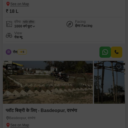
₹ 18 L
एरिया
Facing
प्लॉट एरिया
ईस्ट Facing
1000
वर्ग फुट
View
रोड व्यू
R
रौशन कुमार
5
10
प्लॉट बिक्री के लिए - Basdeopur, दरभंगा
Basdeopur, दरभंगा