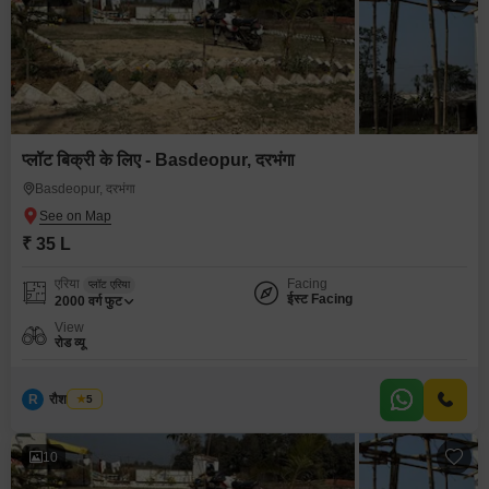
प्लॉट बिक्री के लिए - Basdeopur, दरभंगा
Basdeopur, दरभंगा
₹ 35 L
एरिया
Facing
प्लॉट एरिया
ईस्ट Facing
2000
वर्ग फुट
View
रोड व्यू
R
रौशन कुमार
5
10