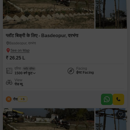
प्लॉट बिक्री के लिए - Basdeopur, दरभंगा
Basdeopur, दरभंगा
₹ 26.25 L
एरिया
Facing
प्लॉट एरिया
ईस्ट Facing
1500
वर्ग फुट
View
रोड व्यू
R
रौशन कुमार
5
10