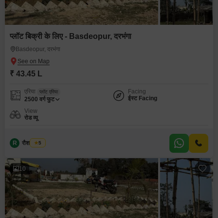
प्लॉट बिक्री के लिए - Basdeopur, दरभंगा
Basdeopur, दरभंगा
₹ 43.45 L
एरिया
Facing
प्लॉट एरिया
ईस्ट Facing
2500
वर्ग फुट
View
रोड व्यू
R
रौशन कुमार
5
10