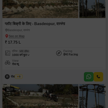
प्लॉट बिक्री के लिए - Basdeopur, दरभंगा
Basdeopur, दरभंगा
₹ 17.75 L
एरिया
Facing
प्लॉट एरिया
ईस्ट Facing
1000
वर्ग फुट
View
रोड व्यू
R
रौशन कुमार
5
10