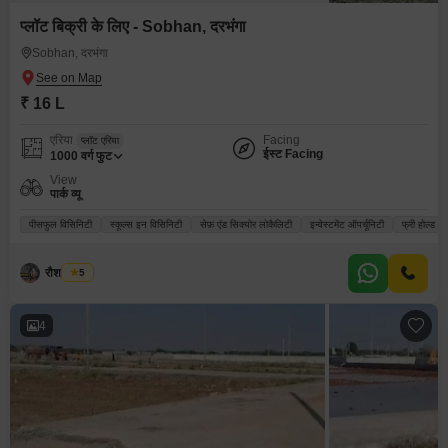
प्लॉट बिक्री के लिए - Sobhan, दरभंगा
Sobhan, दरभंगा
₹ 16 L
एरिया
Facing
प्लॉट एरिया
ईस्ट Facing
1000
वर्ग फुट
View
पार्क व्यू
पीसफुल विसिनिटी
स्कूल्स इन विसिनिटी
सेफ़ एंड सिक्योर लोकैलिटी
इन्वेस्टमेंट ऑपर्चूनिटी
फ्री होल्ड
रौशन कुमार
5
4