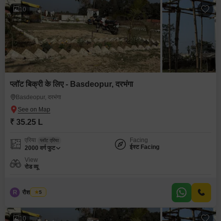
10
प्लॉट बिक्री के लिए - Basdeopur, दरभंगा
Basdeopur, दरभंगा
₹ 35.25 L
एरिया
Facing
प्लॉट एरिया
ईस्ट Facing
2000
वर्ग फुट
View
रोड व्यू
R
रौशन कुमार
5
10