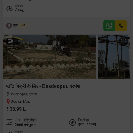
View
रोड व्यू
R
रौशन कुमार
5
10
प्लॉट बिक्री के लिए - Basdeopur, दरभंगा
Basdeopur, दरभंगा
₹ 35.99 L
एरिया
Facing
प्लॉट एरिया
ईस्ट Facing
2000
वर्ग फुट
View