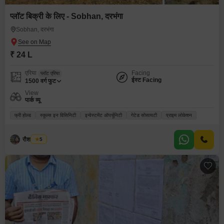
प्लॉट बिक्री के लिए - Sobhan, दरभंगा
Sobhan, दरभंगा
₹ 24 L
एरिया
Facing
प्लॉट एरिया
ईस्ट Facing
1500
वर्ग फुट
View
पार्क व्यू
फ्री होल्ड
स्कूल्स इन विसिनिटी
इन्वेस्टमेंट ऑपर्चूनिटी
गेटेड सोसायटी
प्राइम लोकेशन
रौशन कुमार
5