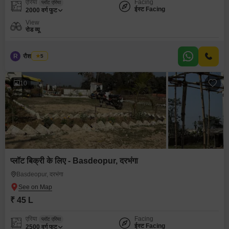
एरिया
Facing
प्लॉट एरिया
ईस्ट Facing
2000
वर्ग फुट
View
रोड व्यू
R
रौशन कुमार
5
10
प्लॉट बिक्री के लिए - Basdeopur, दरभंगा
Basdeopur, दरभंगा
₹ 45 L
एरिया
Facing
प्लॉट एरिया
ईस्ट Facing
2500
वर्ग फुट