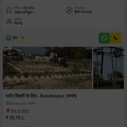
एरिया
Facing
प्लॉट एरिया
ईस्ट Facing
2000
वर्ग फुट
View
रोड व्यू
R
रौशन कुमार
5
10
प्लॉट बिक्री के लिए - Basdeopur, दरभंगा
Basdeopur, दरभंगा
₹ 35.75 L