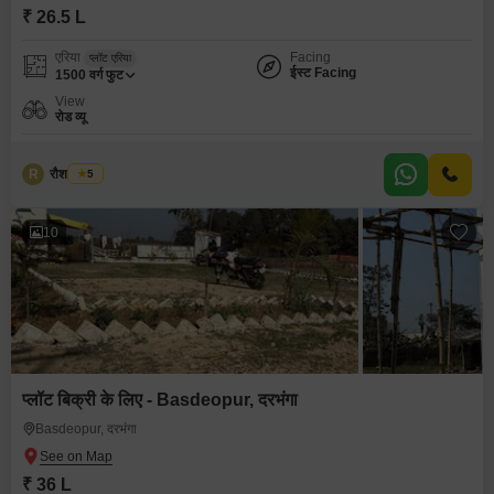
₹ 26.5 L
एरिया
Facing
प्लॉट एरिया
ईस्ट Facing
1500
वर्ग फुट
View
रोड व्यू
R
रौशन कुमार
5
10
प्लॉट बिक्री के लिए - Basdeopur, दरभंगा
Basdeopur, दरभंगा
₹ 36 L