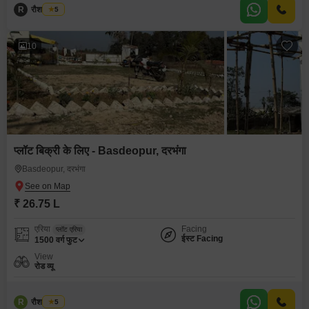
R
रौशन कुमार
5
10
प्लॉट बिक्री के लिए - Basdeopur, दरभंगा
Basdeopur, दरभंगा
₹ 26.75 L
एरिया
Facing
प्लॉट एरिया
ईस्ट Facing
1500
वर्ग फुट
View
रोड व्यू
R
रौशन कुमार
5