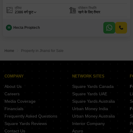
एरिया
पॉसेशन स्थिति
2386
वर्ग फुट
रहने के लिए तैयार
H
Hecta Proptech
Home
Property in Jhansi for Sale
COMPANY
NETWORK SITES
F
About Us
Square Yards Canada
F
Careers
Square Yards UAE
L
Media Coverage
Square Yards Australia
S
Financials
Urban Money India
F
Frequently Asked Questions
Urban Money Australia
S
Square Yards Reviews
Interior Company
P
Contact Us
Azuro
A