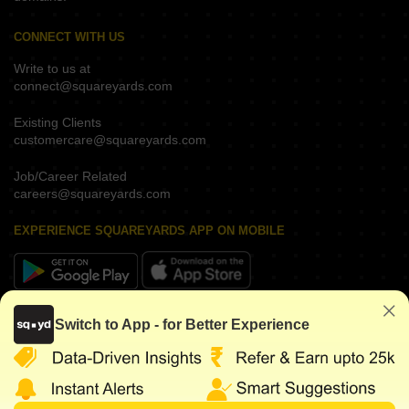
CONNECT WITH US
Write to us at
connect@squareyards.com
Existing Clients
customercare@squareyards.com
Job/Career Related
careers@squareyards.com
EXPERIENCE SQUAREYARDS APP ON MOBILE
KEEP IN TOUCH
Switch to App - for Better Experience