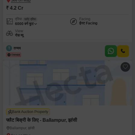
₹ 4.2 Cr
एरिया
Facing
प्लॉट एरिया
ईस्ट Facing
6000
वर्ग फुट
View
रोड व्यू
T
तन्मय
Bank Auction Property
फ्लैट बिक्री के लिए - Ballampur, झांसी
Ballampur, झांसी