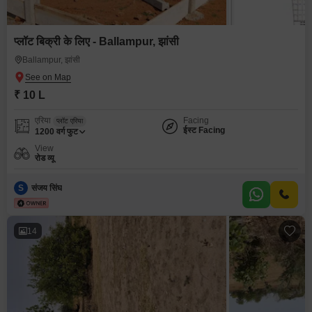
प्लॉट बिक्री के लिए - Ballampur, झांसी
Ballampur, झांसी
₹ 10 L
एरिया
Facing
प्लॉट एरिया
ईस्ट Facing
1200
वर्ग फुट
View
रोड व्यू
S
संजय सिंघ
14