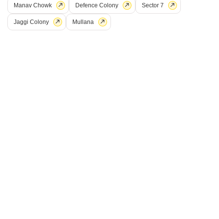
Manav Chowk
Defence Colony
Sector 7
सेक्टर 9, अम्बाला
Jaggi Colony
Mullana
₹ 3.1 Cr
Config
एरिया
बिल्ट-अप एरिया
3 BHK + 2 Bath
3150
वर्ग फुट
Additional Spaces
पॉसेशन स्थिति
पूजा रूम
रहने के लिए तैयार
Facing
पार्किंग
साउथ ईस्ट Facing
1 Covered + n/a Open
रमेश कुमार