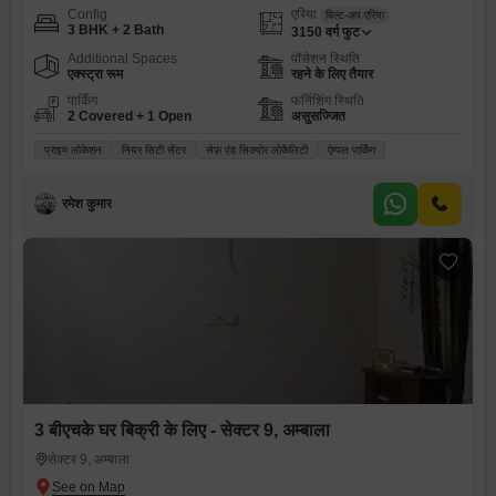
Config
एरिया
बिल्ट-अप एरिया
3 BHK + 2 Bath
3150
वर्ग फुट
Additional Spaces
पॉसेशन स्थिति
एक्स्ट्रा रूम
रहने के लिए तैयार
पार्किंग
फर्निशिंग स्थिति
2 Covered + 1 Open
असुसज्जित
प्राइम लोकेशन
नियर सिटी सेंटर
सेफ़ एंड सिक्योर लोकैलिटी
ऐम्पल पार्किंग
रमेश कुमार
3 बीएचके घर बिक्री के लिए - सेक्टर 9, अम्बाला
सेक्टर 9, अम्बाला