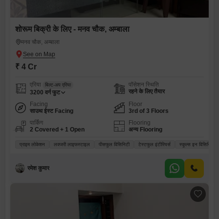
शोरूम बिक्री के लिए - मनव चौक, अम्बाला
मनव चौक, अम्बाला
₹ 4 Cr
एरिया
पॉसेशन स्थिति
बिल्ट-अप एरिया
रहने के लिए तैयार
3200
वर्ग फुट
Facing
Floor
साउथ ईस्ट Facing
3rd of 3 Floors
पार्किंग
Flooring
2 Covered + 1 Open
अन्य Flooring
प्राइम लोकेशन
लक्जरी लाइफस्टाइल
पीसफुल विसिनिटी
टेस्टफुल इंटीरियर्स
स्कूल्स इन विसिनिटी
रमेश कुमार