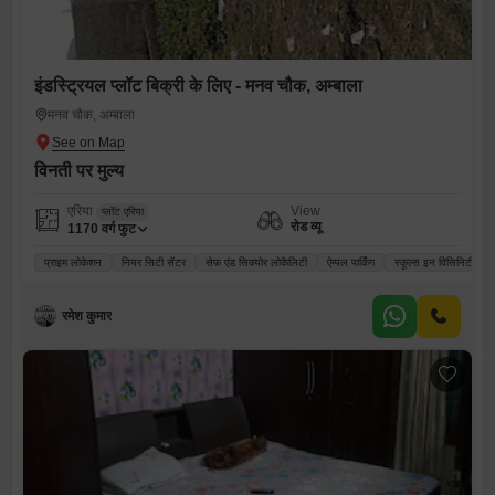
इंडस्ट्रियल प्लॉट बिक्री के लिए - मनव चौक, अम्बाला
मनव चौक, अम्बाला
विनती पर मुल्य
एरिया
View
प्लॉट एरिया
रोड व्यू
1170
वर्ग फुट
प्राइम लोकेशन
नियर सिटी सेंटर
सेफ़ एंड सिक्योर लोकैलिटी
ऐम्पल पार्किंग
स्कूल्स इन विसिनिटी
रमेश कुमार