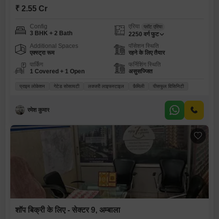
₹ 2.55 Cr
Config
एरिया
प्लॉट एरिया
3 BHK + 2 Bath
2250
वर्ग फुट
Additional Spaces
पॉसेशन स्थिति
एक्स्ट्रा रूम
रहने के लिए तैयार
पार्किंग
फर्निशिंग स्थिति
1 Covered + 1 Open
असुसज्जित
प्राइम लोकेशन
गेटेड सोसायटी
लक्जरी लाइफस्टाइल
फ़ैमिली
पीसफुल विसिनिटी
रमेश कुमार
शॉप बिक्री के लिए - सेक्टर 9, अम्बाला