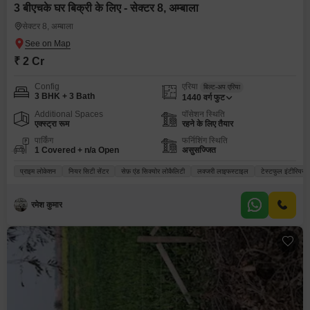
3 बीएचके घर बिक्री के लिए - सेक्टर 8, अम्बाला
सेक्टर 8, अम्बाला
₹ 2 Cr
Config
एरिया
बिल्ट-अप एरिया
3 BHK + 3 Bath
1440
वर्ग फुट
Additional Spaces
पॉसेशन स्थिति
एक्स्ट्रा रूम
रहने के लिए तैयार
पार्किंग
फर्निशिंग स्थिति
1 Covered + n/a Open
असुसज्जित
प्राइम लोकेशन
नियर सिटी सेंटर
सेफ़ एंड सिक्योर लोकैलिटी
लक्जरी लाइफस्टाइल
टेस्टफुल इंटीरियर्स
रमेश कुमार