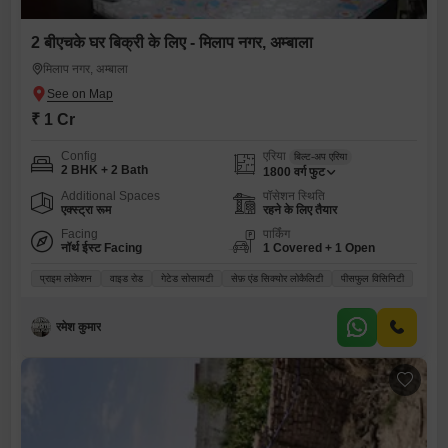
2 बीएचके घर बिक्री के लिए - मिलाप नगर, अम्बाला
मिलाप नगर, अम्बाला
₹ 1 Cr
Config
एरिया
बिल्ट-अप एरिया
2 BHK + 2 Bath
1800
वर्ग फुट
Additional Spaces
पॉसेशन स्थिति
एक्स्ट्रा रूम
रहने के लिए तैयार
Facing
पार्किंग
नॉर्थ ईस्ट Facing
1 Covered + 1 Open
प्राइम लोकेशन
वाइड रोड
गेटेड सोसायटी
सेफ़ एंड सिक्योर लोकैलिटी
पीसफुल विसिनिटी
रमेश कुमार