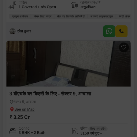
पार्किंग
फर्निशिंग स्थिति
1 Covered + n/a Open
असुसज्जित
प्राइम लोकेशन
नियर सिटी सेंटर
सेफ़ एंड सिक्योर लोकैलिटी
लक्जरी लाइफस्टाइल
प्लेंटी ऑफ़ सनल
रमेश कुमार
3 बीएचके घर बिक्री के लिए - सेक्टर 9, अम्बाला
सेक्टर 9, अम्बाला
₹ 3.25 Cr
Config
एरिया
बिल्ट-अप एरिया
3 BHK + 2 Bath
3150
वर्ग फुट