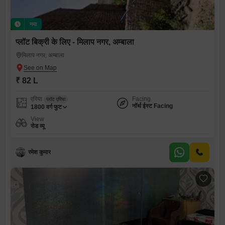
नया
प्लॉट बिक्री के लिए - मिलाप नगर, अम्बाला
मिलाप नगर, अम्बाला
₹ 82 L
एरिया
Facing
प्लॉट एरिया
नॉर्थ ईस्ट Facing
1800
वर्ग फुट
View
रोड व्यू
रमेश कुमार