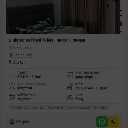
5 बीएचके घर बिक्री के लिए - सेक्टर 7, अम्बाला
सेक्टर 7, अम्बाला
₹ 7.5 Cr
Config
एरिया
बिल्ट-अप एरिया
5 BHK + 3 Bath
3900
वर्ग फुट
Additional Spaces
पार्किंग
एक्स्ट्रा रूम
2 Covered + 1 Open
फर्निशिंग स्थिति
View
असुसज्जित
रोड व्यू
नियर सिटी सेंटर
वाइड रोड
गेटेड सोसायटी
लक्जरी लाइफस्टाइल
ऐम्पल पार्किंग
रमेश कुमार