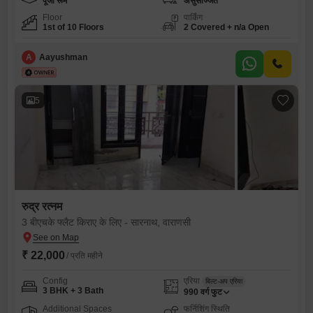
पूजा रूम
असुसज्जित
Floor
पार्किंग
1st of 10 Floors
2 Covered + n/a Open
A
Aayushman
5
रुद्र रत्नम
3 बीएचके फ्लैट किराए के लिए - सारनाथ, वाराणसी
₹ 22,000
/ प्रति महीने
Config
एरिया
बिल्ट-अप एरिया
3 BHK + 3 Bath
990
वर्ग फुट
Additional Spaces
फर्निशिंग स्थिति