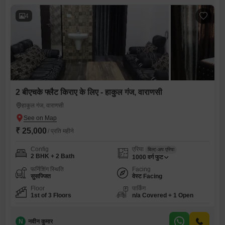
4
2 बीएचके फ्लैट किराए के लिए - हाकुल गंज, वाराणसी
हाकुल गंज, वाराणसी
₹ 25,000
/ प्रति महीने
Config
एरिया
बिल्ट-अप एरिया
2 BHK + 2 Bath
1000
वर्ग फुट
फर्निशिंग स्थिति
Facing
सुसज्जित
वेस्ट Facing
Floor
पार्किंग
1st of 3 Floors
n/a Covered + 1 Open
N
नवीन कुमार