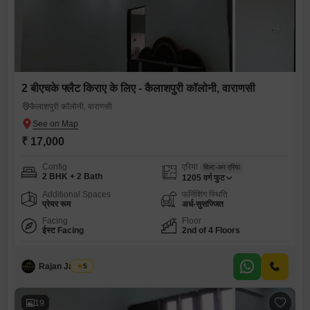
2 बीएचके फ्लैट किराए के लिए - कैलाशपुरी कॉलोनी, वाराणसी
कैलाशपुरी कॉलोनी, वाराणसी
₹ 17,000
Config
एरिया
बिल्ट-अप एरिया
2 BHK + 2 Bath
1205
वर्ग फुट
Additional Spaces
फर्निशिंग स्थिति
प्रेयर रूम
अर्ध-सुसज्जित
Facing
Floor
ईस्ट Facing
2nd of 4 Floors
Rajan Jaiswal
5
19