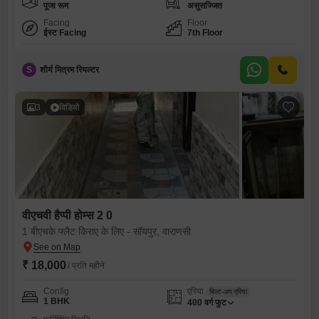
पूजा रूम
असुसज्जित
Facing
Floor
ईस्ट Facing
7th Floor
S
शौर्य मित्रम रियल्टर
3
विडियो
वीएचवी हैप्पी होम्स 2 0
1 बीएचके फ्लैट किराए के लिए - सॉयपुर, वाराणसी
₹ 18,000
/ प्रति महीने
Config
एरिया
बिल्ट-अप एरिया
1 BHK
400
वर्ग फुट