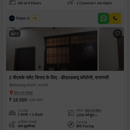
4th of 4 Floors
1 Covered + n/a Open
Rajan Jaiswal
5
24
2 बीएचके फ्लैट किराए के लिए - डीएलडब्ल्यू कॉलोनी, वाराणसी
डीएलडब्ल्यू कॉलोनी, वाराणसी
₹ 18,500
/ प्रति महीने
Config
एरिया
बिल्ट-अप एरिया
2 BHK + 2 Bath
1250
वर्ग फुट
फर्निशिंग स्थिति
Facing
अर्ध-सुसज्जित
ईस्ट Facing