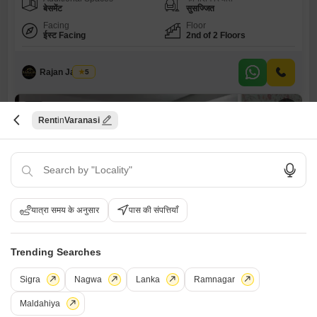
बेसमेंट
सुसज्जित
Facing
Floor
ईस्ट Facing
2nd of 2 Floors
Rajan Jaiswal
5
2
Rent
Varanasi
यात्रा समय के अनुसार
पास की संपत्तियाँ
शिवकुंज रिवर व्यू
2 बीएचके फ्लैट किराए के लिए - अहिरन, वाराणसी
Trending Searches
₹ 12,000
Sigra
Nagwa
Lanka
Ramnagar
Config
एरिया
बिल्ट-अप एरिया
2 BHK + 1 Bath
Maldahiya
750
वर्ग फुट