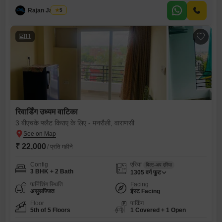
Rajan Jaiswal
5
11
रिवार्डिंग उध्यम वाटिका
3 बीएचके फ्लैट किराए के लिए - मनरौली, वाराणसी
₹ 22,000
/ प्रति महीने
Config
एरिया
बिल्ट-अप एरिया
3 BHK + 2 Bath
1305
वर्ग फुट
फर्निशिंग स्थिति
Facing
असुसज्जित
ईस्ट Facing
Floor
पार्किंग
5th of 5 Floors
1 Covered + 1 Open