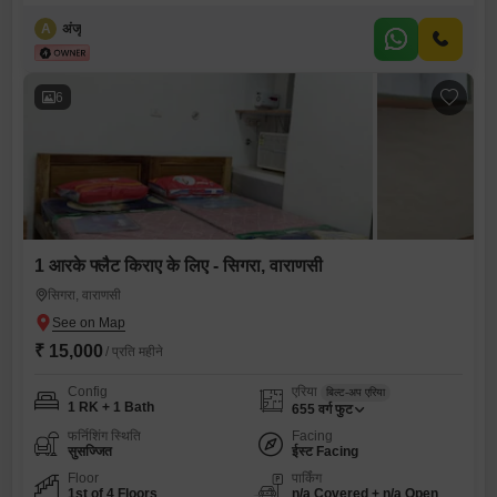
A
अंजू
6
1 आरके फ्लैट किराए के लिए - सिगरा, वाराणसी
सिगरा, वाराणसी
₹ 15,000
/ प्रति महीने
Config
एरिया
बिल्ट-अप एरिया
1 RK + 1 Bath
655
वर्ग फुट
फर्निशिंग स्थिति
Facing
सुसज्जित
ईस्ट Facing
Floor
पार्किंग
1st of 4 Floors
n/a Covered + n/a Open