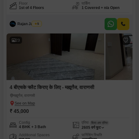
Floor
पार्किंग
1st of 4 Floors
1 Covered + n/a Open
Rajan Jaiswal
5
23
4 बीएचके फ्लैट किराए के लिए - मह्मूर्गंज, वाराणसी
मह्मूर्गंज, वाराणसी
₹ 45,000
Config
एरिया
बिल्ट-अप एरिया
4 BHK + 3 Bath
2605
वर्ग फुट
Additional Spaces
फर्निशिंग स्थिति