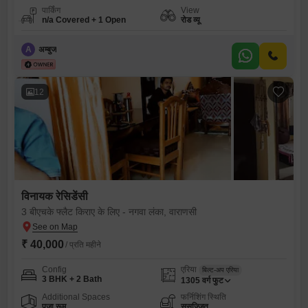
पार्किंग
View
n/a Covered + 1 Open
रोड व्यू
A
अम्बुज
12
विनायक रेसिडेंसी
3 बीएचके फ्लैट किराए के लिए - नगवा लंका, वाराणसी
₹ 40,000
/ प्रति महीने
Config
एरिया
बिल्ट-अप एरिया
3 BHK + 2 Bath
1305
वर्ग फुट
Additional Spaces
फर्निशिंग स्थिति
पूजा रूम
सुसज्जित