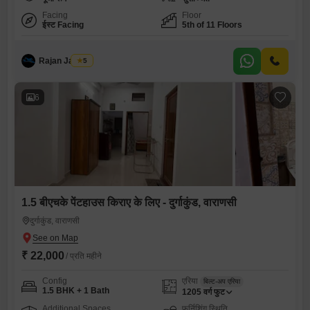
Facing
Floor
ईस्ट Facing
5th of 11 Floors
Rajan Jaiswal
5
6
1.5 बीएचके पेंटहाउस किराए के लिए - दुर्गाकुंड, वाराणसी
दुर्गाकुंड, वाराणसी
₹ 22,000
/ प्रति महीने
Config
एरिया
बिल्ट-अप एरिया
1.5 BHK + 1 Bath
1205
वर्ग फुट
Additional Spaces
फर्निशिंग स्थिति