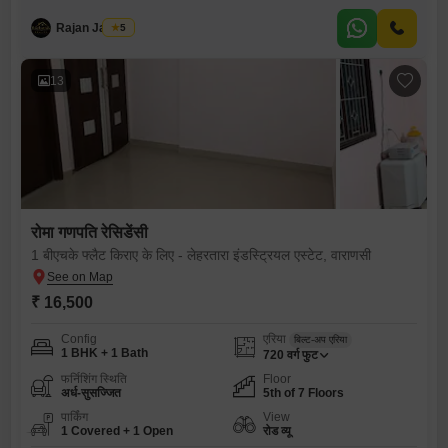
Rajan Jaiswal
5
13
रोमा गणपति रेसिडेंसी
1 बीएचके फ्लैट किराए के लिए - लेहरतारा इंडस्ट्रियल एस्टेट, वाराणसी
₹ 16,500
Config
एरिया
बिल्ट-अप एरिया
1 BHK + 1 Bath
720
वर्ग फुट
फर्निशिंग स्थिति
Floor
अर्ध-सुसज्जित
5th of 7 Floors
पार्किंग
View
1 Covered + 1 Open
रोड व्यू