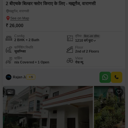
2 बीएचके बिल्डर फ्लोर किराए के लिए - मह्मूर्गंज, वाराणसी
मह्मूर्गंज, वाराणसी
₹ 26,000
Config
एरिया
बिल्ट-अप एरिया
2 BHK + 2 Bath
1210
वर्ग फुट
फर्निशिंग स्थिति
Floor
सुसज्जित
2nd of 2 Floors
पार्किंग
View
n/a Covered + 1 Open
रोड व्यू
Rajan Jaiswal
5
2