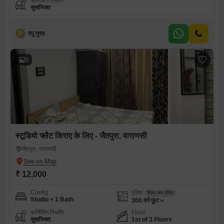
फर्निशिंग स्थिति
सुसज्जित
P
पपु गुप्ता
9
स्टूडियो फ्लैट किराए के लिए - जैतपुरा, वाराणसी
जैतपुरा, वाराणसी
₹ 12,000
Config
एरिया
बिल्ट-अप एरिया
Studio + 1 Bath
300
वर्ग फुट
फर्निशिंग स्थिति
Floor
सुसज्जित
1st of 3 Floors