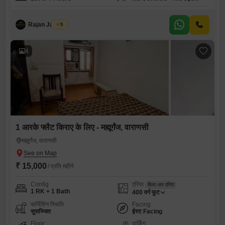
Rajan Jaiswal
5
4
1 आरके फ्लैट किराए के लिए - मह्मूर्गंज, वाराणसी
मह्मूर्गंज, वाराणसी
₹ 15,000
/ प्रति महीने
Config
एरिया
बिल्ट-अप एरिया
1 RK + 1 Bath
400
वर्ग फुट
फर्निशिंग स्थिति
Facing
सुसज्जित
ईस्ट Facing
Floor
पार्किंग