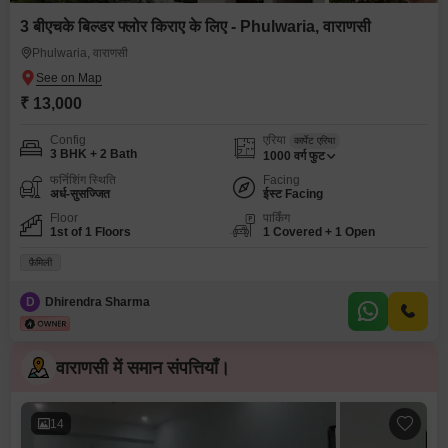
3 बीएचके बिल्डर फ्लोर किराए के लिए - Phulwaria, वाराणसी
Phulwaria, वाराणसी
₹ 13,000
Config
एरिया
कार्पेट एरिया
3 BHK + 2 Bath
1000
वर्ग फुट
फर्निशिंग स्थिति
Facing
अर्ध-सुसज्जित
ईस्ट Facing
Floor
पार्किंग
1st of 1 Floors
1 Covered + 1 Open
फ़ैमिली
D
Dhirendra Sharma
वाराणसी में समान संपत्तियाँ।
14