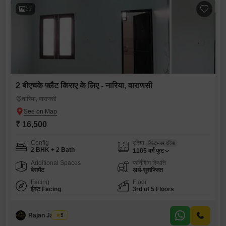
11
2 बीएचके फ्लैट किराए के लिए - नारिया, वाराणसी
नारिया, वाराणसी
₹ 16,500
Config
एरिया
बिल्ट-अप एरिया
2 BHK + 2 Bath
1105
वर्ग फुट
Additional Spaces
फर्निशिंग स्थिति
बेसमेंट
अर्ध-सुसज्जित
Facing
Floor
ईस्ट Facing
3rd of 5 Floors
Rajan Jaiswal
5