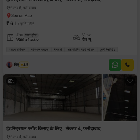
सेक्टर 6, फरीदाबाद
₹ 6 L
/ प्रति महीने
एरिया
View
प्लॉट एरिया
रोड व्यू
3500
वर्ग यार्ड
प्राइम लोकेशन
ब्रेकथ्रू प्राइस
बैचलर्स
अडजॉइनिंग मेट्रो स्टेशन
फ़ुली रेनोवेटेड
विक्रम सिंह
2.5
5
इंडस्ट्रियल प्लॉट किराए के लिए - सेक्टर 4, फरीदाबाद
सेक्टर 4, फरीदाबाद