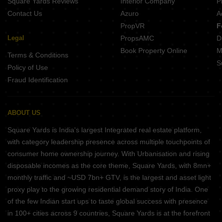
Square Yards Reviews
Interior Company
P
Contact Us
Azuro
A
PropVR
F
Legal
PropsAMC
D
Book Property Online
M
Terms & Conditions
S
Policy of Use
Fraud Identification
ABOUT US
Square Yards is India's largest Integrated real estate platform,
with category leadership presence across multiple touchpoints of
consumer home ownership journey. With Urbanisation and rising
disposable incomes as the core theme, Square Yards, with 8mn+
monthly traffic and ~USD 7bn+ GTV, is the largest and asset light
proxy play to the growing residential demand story of India. One
of the few Indian start ups to taste global success with presence
in 100+ cities across 9 countries, Square Yards is at the forefront