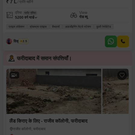
₹ 7 L
/ प्रति महीने
एरिया
View
प्लॉट एरिया
रोड व्यू
5200
वर्ग यार्ड
प्राइम लोकेशन
ब्रेकथ्रू प्राइस
बैचलर्स
अडजॉइनिंग मेट्रो स्टेशन
फ़ुली रेनोवेटेड
विक्रम सिंह
2.5
फरीदाबाद में समान संपत्तियाँ।
4
लैंड किराए के लिए - राजीव कॉलोनी, फरीदाबाद
राजीव कॉलोनी, फरीदाबाद