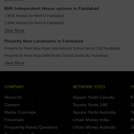
BHK Independent House options in Faridabad
1 BHK Houses for Rent in Faridabad
2 BHK Houses for Rent in Faridabad
View More
3 BHK Houses for Rent in Faridabad
5 BHK Houses for Rent in Faridabad
Property Near Landmarks in Faridabad
Property for Rent Near Ryan International School Sector 21B Faridabad
Property for Rent Near Delhi Public School Sector 81 Faridabad
View More
Property for Rent Near Parsvnath City Mall Sector 12 Faridabad
Property for Rent Near Nahar Singh Stadium New Industrial Township Faridabad
Property for Rent Near OLD Faridabad Railway Station Old Faridabad Faridabad
COMPANY
NETWORK SITES
F
About Us
Square Yards Canada
F
Careers
Square Yards UAE
L
Media Coverage
Square Yards Australia
S
Financials
Urban Money India
F
Frequently Asked Questions
Urban Money Australia
S