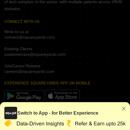
of tech adoption in the sector, with multiple patents across VR/AI
domains.
CONNECT WITH US
Write to us at
connect@squareyards.com
Existing Clients
customercare@squareyards.com
Job/Career Related
careers@squareyards.com
EXPERIENCE SQUAREYARDS APP ON MOBILE
KEEP IN TOUCH
Switch to App - for Better Experience