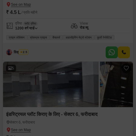
₹ 4.5 L
/ प्रति महीने
एरिया
View
प्लॉट एरिया
रोड व्यू
1200
वर्ग यार्ड
प्राइम लोकेशन
ब्रेकथ्रू प्राइस
बैचलर्स
अडजॉइनिंग मेट्रो स्टेशन
फ़ुली रेनोवेटेड
विक्रम सिंह
2.5
5
इंडस्ट्रियल प्लॉट किराए के लिए - सेक्टर 6, फरीदाबाद
सेक्टर 6, फरीदाबाद