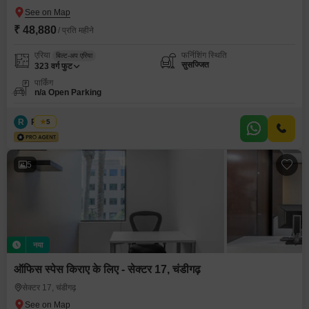
₹ 48,880
/ प्रति महीने
एरिया
फर्निशिंग स्थिति
बिल्ट-अप एरिया
सुसज्जित
323
वर्ग फुट
पार्किंग
n/a Open Parking
R
Regus
5
5
नया
ऑफिस स्पेस किराए के लिए - सेक्टर 17, चंडीगढ़
सेक्टर 17, चंडीगढ़