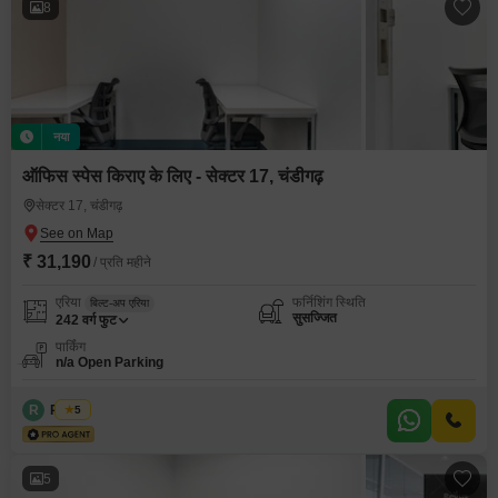
8
नया
ऑफिस स्पेस किराए के लिए - सेक्टर 17, चंडीगढ़
सेक्टर 17, चंडीगढ़
₹ 31,190
/ प्रति महीने
एरिया
फर्निशिंग स्थिति
बिल्ट-अप एरिया
सुसज्जित
242
वर्ग फुट
पार्किंग
n/a Open Parking
R
Regus
5
5