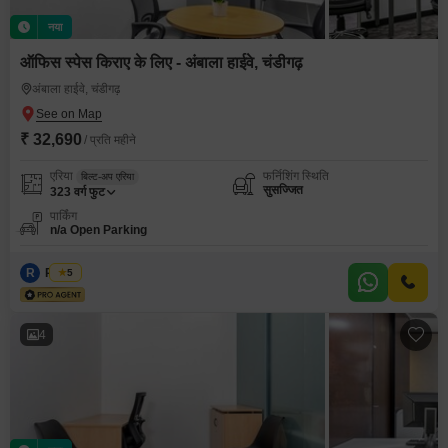
नया
ऑफिस स्पेस किराए के लिए - अंबाला हाईवे, चंडीगढ़
अंबाला हाईवे, चंडीगढ़
₹ 32,690
/ प्रति महीने
एरिया
फर्निशिंग स्थिति
बिल्ट-अप एरिया
सुसज्जित
323
वर्ग फुट
पार्किंग
n/a Open Parking
R
Regus
5
4