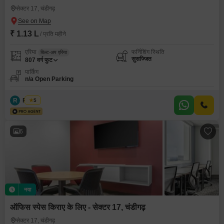
सेक्टर 17, चंडीगढ़
₹ 1.13 L
/ प्रति महीने
एरिया
फर्निशिंग स्थिति
बिल्ट-अप एरिया
सुसज्जित
807
वर्ग फुट
पार्किंग
n/a Open Parking
R
Regus
5
6
नया
ऑफिस स्पेस किराए के लिए - सेक्टर 17, चंडीगढ़
सेक्टर 17, चंडीगढ़