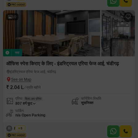
10
नया
ऑफिस स्पेस किराए के लिए - इंडस्ट्रियल एरिया फेज आई, चंडीगढ़
इंडस्ट्रियल एरिया फेज आई, चंडीगढ़
₹ 2.04 L
/ प्रति महीने
एरिया
फर्निशिंग स्थिति
बिल्ट-अप एरिया
सुसज्जित
807
वर्ग फुट
पार्किंग
n/a Open Parking
R
Regus
5