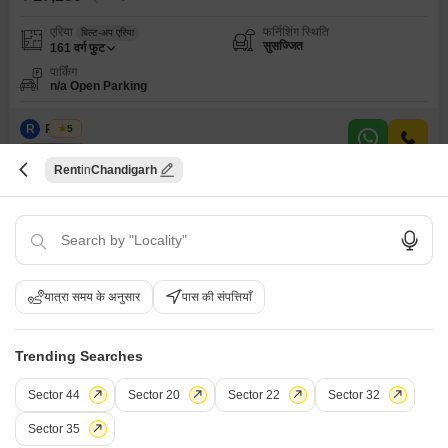
एरिया
फर्निशिंग स्थिति
बिल्ट-अप एरिया
सुसज्जित
161
वर्ग फुट
पार्किंग
n/a Open Parking
R
Regus
5
Rent
Chandigarh
10
यात्रा समय के अनुसार
पास की संपत्तियाँ
नया
ऑफिस स्पेस किराए के लिए - इंडस्ट्रियल एरिया फेज आई, चंडीगढ़
Trending Searches
इंडस्ट्रियल एरिया फेज आई, चंडीगढ़
Sector 44
Sector 20
Sector 22
Sector 32
₹ 80,580
/ प्रति महीने
Sector 35