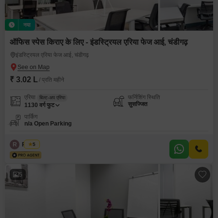
नया
ऑफिस स्पेस किराए के लिए - इंडस्ट्रियल एरिया फेज आई, चंडीगढ़
इंडस्ट्रियल एरिया फेज आई, चंडीगढ़
₹ 3.02 L
/ प्रति महीने
एरिया
फर्निशिंग स्थिति
बिल्ट-अप एरिया
सुसज्जित
1130
वर्ग फुट
पार्किंग
n/a Open Parking
R
Regus
5
5