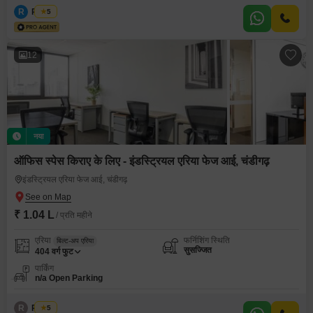
R
Regus
5
12
नया
ऑफिस स्पेस किराए के लिए - इंडस्ट्रियल एरिया फेज आई, चंडीगढ़
इंडस्ट्रियल एरिया फेज आई, चंडीगढ़
₹ 1.04 L
/ प्रति महीने
एरिया
फर्निशिंग स्थिति
बिल्ट-अप एरिया
सुसज्जित
404
वर्ग फुट
पार्किंग
n/a Open Parking
R
Regus
5