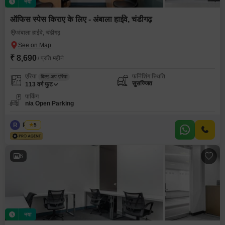
नया
ऑफिस स्पेस किराए के लिए - अंबाला हाईवे, चंडीगढ़
अंबाला हाईवे, चंडीगढ़
₹ 8,690
/ प्रति महीने
एरिया
फर्निशिंग स्थिति
बिल्ट-अप एरिया
सुसज्जित
113
वर्ग फुट
पार्किंग
n/a Open Parking
R
Regus
5
6
नया