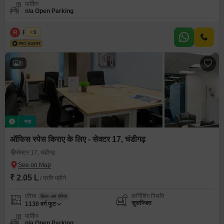
पार्किंग
n/a Open Parking
R
Regus
5
6
नया
ऑफिस स्पेस किराए के लिए - सेक्टर 17, चंडीगढ़
सेक्टर 17, चंडीगढ़
₹ 2.05 L
/ प्रति महीने
एरिया
फर्निशिंग स्थिति
बिल्ट-अप एरिया
सुसज्जित
1130
वर्ग फुट
पार्किंग
n/a Open Parking