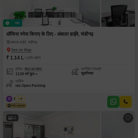
नया
ऑफिस स्पेस किराए के लिए - अंबाला हाईवे, चंडीगढ़
अंबाला हाईवे, चंडीगढ़
₹ 1.14 L
/ प्रति महीने
एरिया
फर्निशिंग स्थिति
बिल्ट-अप एरिया
सुसज्जित
1130
वर्ग फुट
पार्किंग
n/a Open Parking
R
Regus
5
12