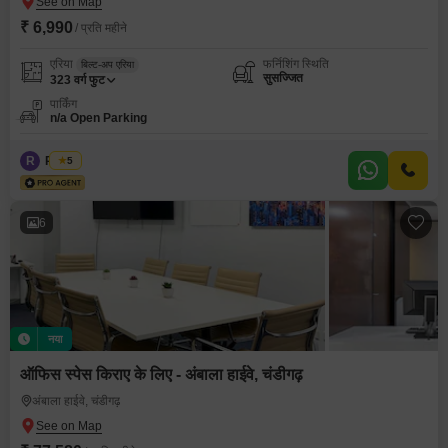
₹ 6,990
/ प्रति महीने
एरिया
फर्निशिंग स्थिति
बिल्ट-अप एरिया
सुसज्जित
323
वर्ग फुट
पार्किंग
n/a Open Parking
R
Regus
5
6
नया
ऑफिस स्पेस किराए के लिए - अंबाला हाईवे, चंडीगढ़
अंबाला हाईवे, चंडीगढ़