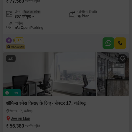
₹ 77,580
/ प्रति महीने
एरिया
फर्निशिंग स्थिति
बिल्ट-अप एरिया
सुसज्जित
807
वर्ग फुट
पार्किंग
n/a Open Parking
R
Regus
5
6
नया
ऑफिस स्पेस किराए के लिए - सेक्टर 17, चंडीगढ़
सेक्टर 17, चंडीगढ़
₹ 56,380
/ प्रति महीने