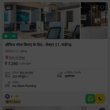
5
नया
ऑफिस स्पेस किराए के लिए - सेक्टर 17, चंडीगढ़
सेक्टर 17, चंडीगढ़
₹ 7,290
/ प्रति महीने
एरिया
फर्निशिंग स्थिति
बिल्ट-अप एरिया
सुसज्जित
323
वर्ग फुट
पार्किंग
n/a Open Parking
R
Regus
5