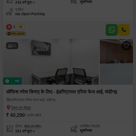
सुसज्जित
242
वर्ग फुट
पार्किंग
n/a Open Parking
R
Regus
5
10
नया
ऑफिस स्पेस किराए के लिए - इंडस्ट्रियल एरिया फेज आई, चंडीगढ़
इंडस्ट्रियल एरिया फेज आई, चंडीगढ़
₹ 40,290
/ प्रति महीने
एरिया
फर्निशिंग स्थिति
बिल्ट-अप एरिया
सुसज्जित
161
वर्ग फुट