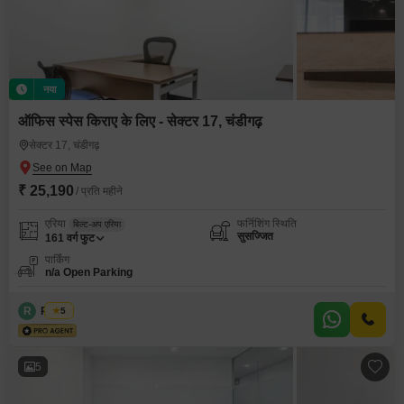
नया
ऑफिस स्पेस किराए के लिए - सेक्टर 17, चंडीगढ़
सेक्टर 17, चंडीगढ़
₹ 25,190
/ प्रति महीने
एरिया
फर्निशिंग स्थिति
बिल्ट-अप एरिया
सुसज्जित
161
वर्ग फुट
पार्किंग
n/a Open Parking
R
Regus
5
5