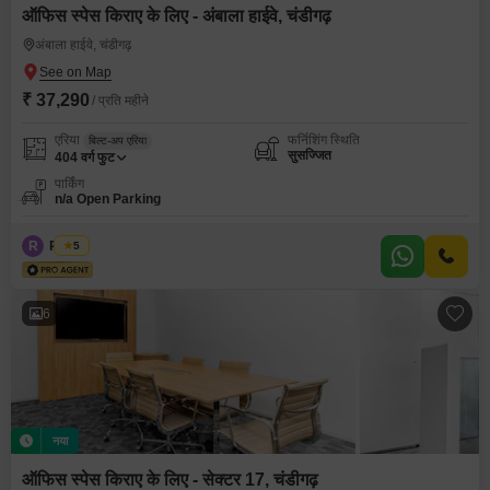
ऑफिस स्पेस किराए के लिए - अंबाला हाईवे, चंडीगढ़
अंबाला हाईवे, चंडीगढ़
₹ 37,290
/ प्रति महीने
एरिया
फर्निशिंग स्थिति
बिल्ट-अप एरिया
सुसज्जित
404
वर्ग फुट
पार्किंग
n/a Open Parking
R
Regus
5
6
नया
ऑफिस स्पेस किराए के लिए - सेक्टर 17, चंडीगढ़