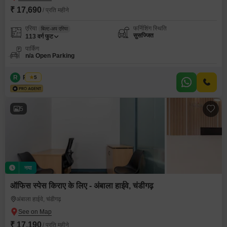
₹ 17,690
/ प्रति महीने
एरिया
फर्निशिंग स्थिति
बिल्ट-अप एरिया
सुसज्जित
113
वर्ग फुट
पार्किंग
n/a Open Parking
R
Regus
5
5
नया
ऑफिस स्पेस किराए के लिए - अंबाला हाईवे, चंडीगढ़
अंबाला हाईवे, चंडीगढ़
₹ 17,190
/ प्रति महीने