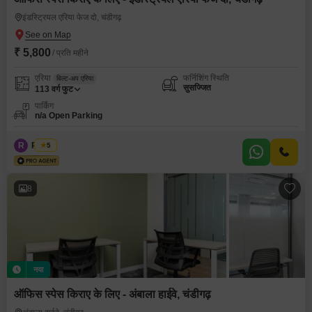
इंडस्ट्रियल एरिया फेज दो, चंडीगढ़
₹ 5,800
/ प्रति महीने
एरिया
फर्निशिंग स्थिति
बिल्ट-अप एरिया
सुसज्जित
113
वर्ग फुट
पार्किंग
n/a Open Parking
R
Regus
5
8
नया
ऑफिस स्पेस किराए के लिए - अंबाला हाईवे, चंडीगढ़