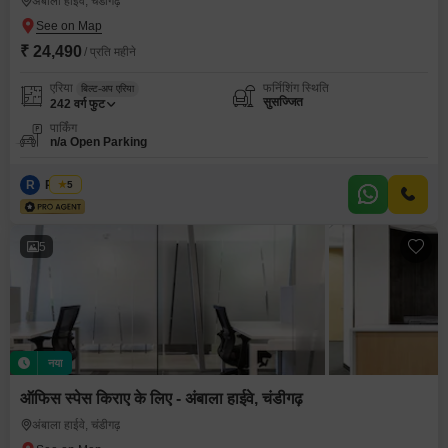
अंबाला हाईवे, चंडीगढ़
₹ 24,490
/ प्रति महीने
एरिया
फर्निशिंग स्थिति
बिल्ट-अप एरिया
सुसज्जित
242
वर्ग फुट
पार्किंग
n/a Open Parking
R
Regus
5
5
नया
ऑफिस स्पेस किराए के लिए - अंबाला हाईवे, चंडीगढ़
अंबाला हाईवे, चंडीगढ़