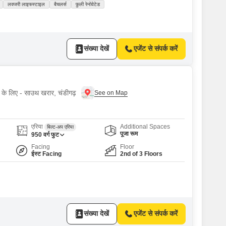
लक्जरी लाइफस्टाइल
बैचलर्स
फ़ुली रेनोवेटेड
संख्या देखें
एजेंट से संपर्क करें
ए के लिए - साउथ खरार, चंडीगढ़
एरिया
Additional Spaces
बिल्ट-अप एरिया
पूजा रूम
950
वर्ग फुट
Facing
Floor
ईस्ट Facing
2nd of 3 Floors
संख्या देखें
एजेंट से संपर्क करें