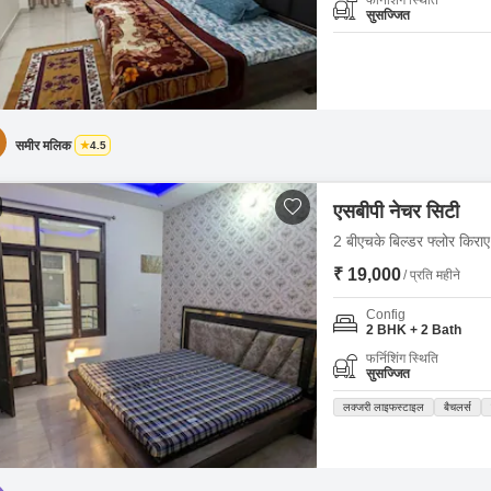
फर्निशिंग स्थिति
सुसज्जित
समीर मलिक
4.5
एसबीपी नेचर सिटी
2 बीएचके बिल्डर फ्लोर किराए 
₹ 19,000
/ प्रति महीने
Config
2 BHK + 2 Bath
फर्निशिंग स्थिति
सुसज्जित
लक्जरी लाइफस्टाइल
बैचलर्स