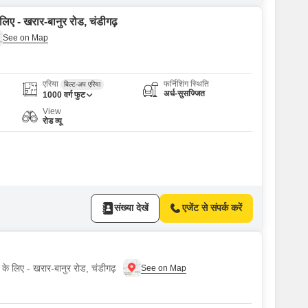
लिए - खरार-बानुर रोड, चंडीगढ़
एरिया
फर्निशिंग स्थिति
बिल्ट-अप एरिया
अर्ध-सुसज्जित
1000
वर्ग फुट
View
रोड व्यू
संख्या देखें
एजेंट से संपर्क करें
 के लिए - खरार-बानुर रोड, चंडीगढ़