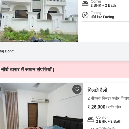
Config
Mortgage Partnerships
2 BHK + 2 Bath
False Ceiling Design
SuperAgent Pro
Facing
TV Unit Design
नॉर्थ वेस्ट Facing
Wall Paint Design
Wall Design
Window Design
Raj Bohit
Tiles Design
Kitchen Tiles Design
नॉर्थ खरार में समान संपत्तियाँ।
Kitchen False Ceiling Design
Staircase Design
गिल्को वैली
Door Design
2 बीएचके बिल्डर फ्लोर किराए
Crockery Unit Design
₹ 26,000
/ प्रति महीने
Study Room Design
Config
2 BHK + 2 Bath