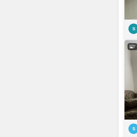
S
7
S