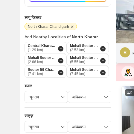
लागू फ़िल्टर
North Kharar Chandigarh
Add Nearby Localities of
North Kharar
Central Kharar Chandigarh
Mohali Sector 127 Chandigarh
(1.29 km)
(2.53 km)
R
Mohali Sector 126 Chandigarh
Mohali Sector 114 Chandigarh
(2.66 km)
(5.55 km)
Sector 59 Chandigarh
Mohali Sector 75 Chandigarh
(7.41 km)
(7.45 km)
बजट
9
साइज़