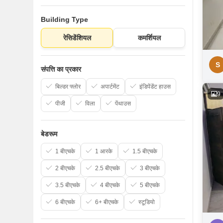
Building Type
रेसिडेंशियल
कमर्शियल
S
संपत्ति का प्रकार
बिल्डर फ्लोर
अपार्टमेंट
इंडिपेंडेंट हाउस
9
पीजी
विला
पेंथाउस
बेडरूम
1 बीएचके
1 आरके
1.5 बीएचके
2 बीएचके
2.5 बीएचके
3 बीएचके
3.5 बीएचके
4 बीएचके
5 बीएचके
6 बीएचके
6+ बीएचके
स्टूडियो