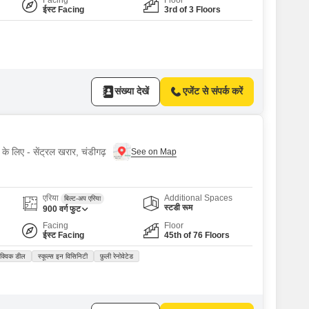
Facing
Floor
ईस्ट Facing
3rd of 3 Floors
संख्या देखें
एजेंट से संपर्क करें
के लिए - सेंट्रल खरार, चंडीगढ़
एरिया
Additional Spaces
बिल्ट-अप एरिया
स्टडी रूम
900
वर्ग फुट
Facing
Floor
ईस्ट Facing
45th of 76 Floors
क्विक डील
स्कूल्स इन विसिनिटी
फ़ुली रेनोवेटेड