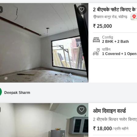
2 बीएचके फ्लैट किराए के 
6
खरार-बानुर रोड, चंडीगढ़
₹ 25,000
Config
2 BHK + 2 Bath
पार्किंग
1 Covered + 1 Open
Deepak Sharm
ओम दिवाइन वर्ल्ड
2 बीएचके बिल्डर फ्लोर किराए
₹ 18,000
/ प्रति महीने