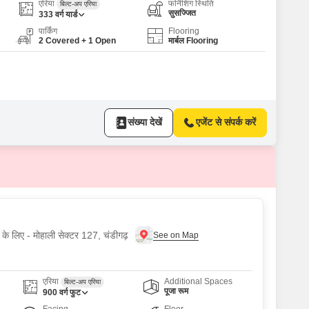
एरिया
फर्निशिंग स्थिति
बिल्ट-अप एरिया
सुसज्जित
333
वर्ग यार्ड
पार्किंग
Flooring
2 Covered + 1 Open
मार्बल Flooring
संख्या देखें
एजेंट से संपर्क करें
 के लिए - मोहाली सेक्टर 127, चंडीगढ़
एरिया
Additional Spaces
बिल्ट-अप एरिया
पूजा रूम
900
वर्ग फुट