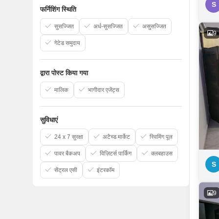
S
फर्निशिंग स्थिति
सुसज्जित
अर्ध-सुसज्जित
असुसज्जित
9
गेटेड समुदाय
द्वारा पोस्ट किया गया
मालिक
भागीदार एजेंट्स
सुविधाएं
24 x 7 सुरक्षा
अटैच्ड मार्केट
स्विमिंग पूल
पावर बैकअप
विज़िटर्स पार्किंग
क्लबहाउस
S
सेंट्रल एसी
इंटरकॉम
9