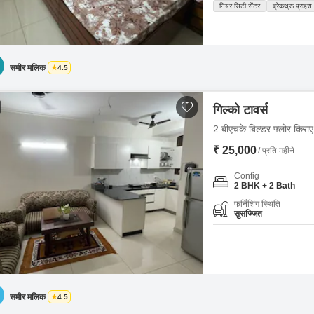
नियर सिटी सेंटर
ब्रेकथ्रू प्राइस
समीर मलिक
4.5
गिल्को टावर्स
2 बीएचके बिल्डर फ्लोर किरा
₹ 25,000
/ प्रति महीने
Config
2 BHK + 2 Bath
फर्निशिंग स्थिति
सुसज्जित
समीर मलिक
4.5