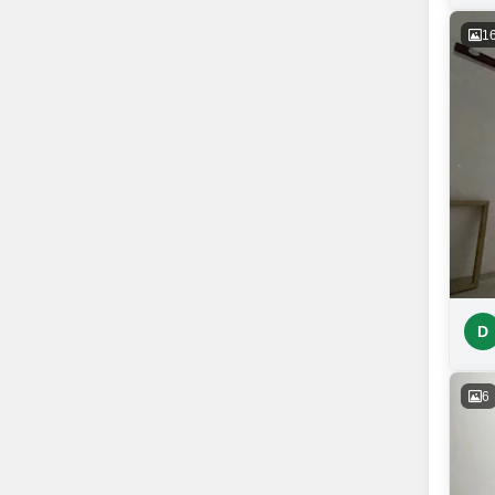
1
D
6