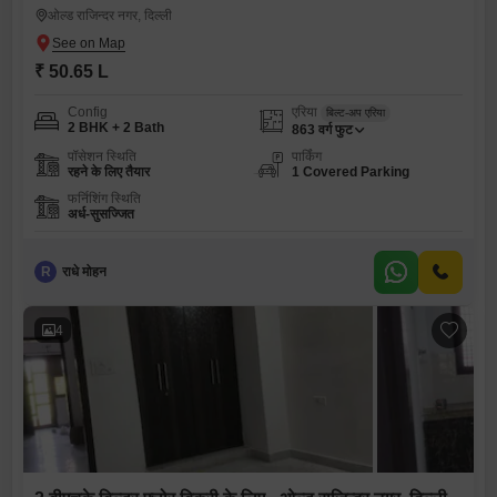
ओल्ड राजिन्दर नगर, दिल्ली
₹ 50.65 L
Config
एरिया
बिल्ट-अप एरिया
2 BHK + 2 Bath
863
वर्ग फुट
पॉसेशन स्थिति
पार्किंग
रहने के लिए तैयार
1 Covered Parking
फर्निशिंग स्थिति
अर्ध-सुसज्जित
R
राधे मोहन
4