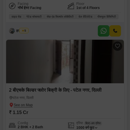
Facing
Floor
नॉर्थ ईस्ट Facing
1st of 4 Floors
वाइड रोड
गेटेड सोसायटी
सेफ़ एंड सिक्योर लोकैलिटी
वेल वेंटिलेटेड
पीसफुल विसिनिटी
हर्जस सिंघ
5
2 बीएचके बिल्डर फ्लोर बिक्री के लिए - पटेल नगर, दिल्ली
पटेल नगर, दिल्ली
₹ 1.15 Cr
Config
एरिया
बिल्ट-अप एरिया
2 BHK + 2 Bath
1000
वर्ग फुट