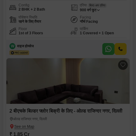
Config
एरिया
बिल्ट-अप एरिया
2 BHK + 2 Bath
900
वर्ग फुट
पॉसेशन स्थिति
Facing
रहने के लिए तैयार
नॉर्थ Facing
Floor
पार्किंग
1st of 3 Floors
1 Covered + 1 Open
W
वाइज होमवेज
2 बीएचके बिल्डर फ्लोर बिक्री के लिए - ओल्ड राजिन्दर नगर, दिल्ली
ओल्ड राजिन्दर नगर, दिल्ली
₹ 1.85 Cr