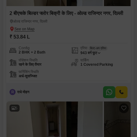
2 बीएचके बिल्डर फ्लोर बिक्री के लिए - ओल्ड राजिन्दर नगर, दिल्ली
ओल्ड राजिन्दर नगर, दिल्ली
₹ 53.84 L
Config
एरिया
बिल्ट-अप एरिया
2 BHK + 2 Bath
943
वर्ग फुट
पॉसेशन स्थिति
पार्किंग
रहने के लिए तैयार
1 Covered Parking
फर्निशिंग स्थिति
अर्ध-सुसज्जित
R
राधे मोहन
5