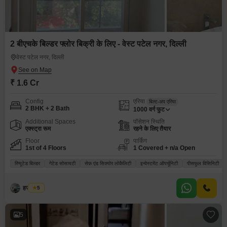
2 बीएचके बिल्डर फ्लोर बिक्री के लिए - वेस्ट पटेल नगर, दिल्ली
वेस्ट पटेल नगर, दिल्ली
₹ 1.6 Cr
Config
एरिया
बिल्ट-अप एरिया
2 BHK + 2 Bath
1000
वर्ग फुट
Additional Spaces
पॉसेशन स्थिति
एक्स्ट्रा रूम
रहने के लिए तैयार
Floor
पार्किंग
1st of 4 Floors
1 Covered + n/a Open
रिप्यूटेड बिल्डर
गेटेड सोसायटी
सेफ़ एंड सिक्योर लोकैलिटी
इन्वेस्टमेंट ऑपर्चूनिटी
पीसफुल विसिनिटी
हर्जस सिंघ
5
5