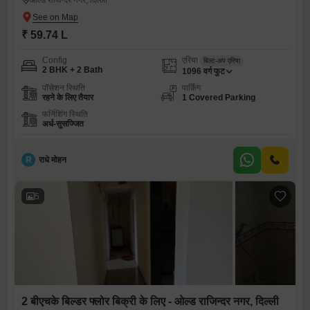
ओल्ड राजिन्दर नगर, दिल्ली
₹ 59.74 L
Config
एरिया
बिल्ट-अप एरिया
2 BHK + 2 Bath
1096
वर्ग फुट
पॉसेशन स्थिति
पार्किंग
रहने के लिए तैयार
1 Covered Parking
फर्निशिंग स्थिति
अर्ध-सुसज्जित
R
राधे मोहन
5
2 बीएचके बिल्डर फ्लोर बिक्री के लिए - ओल्ड राजिन्दर नगर, दिल्ली