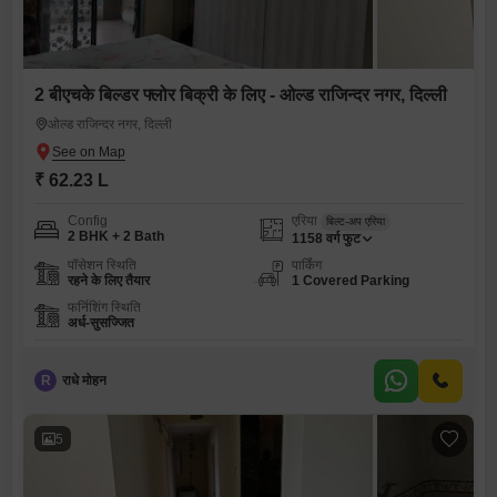
2 बीएचके बिल्डर फ्लोर बिक्री के लिए - ओल्ड राजिन्दर नगर, दिल्ली
ओल्ड राजिन्दर नगर, दिल्ली
₹ 62.23 L
Config
एरिया
बिल्ट-अप एरिया
2 BHK + 2 Bath
1158
वर्ग फुट
पॉसेशन स्थिति
पार्किंग
रहने के लिए तैयार
1 Covered Parking
फर्निशिंग स्थिति
अर्ध-सुसज्जित
R
राधे मोहन
5