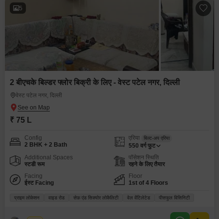
5
2 बीएचके बिल्डर फ्लोर बिक्री के लिए - वेस्ट पटेल नगर, दिल्ली
वेस्ट पटेल नगर, दिल्ली
₹ 75 L
Config
एरिया
बिल्ट-अप एरिया
2 BHK + 2 Bath
550
वर्ग फुट
Additional Spaces
पॉसेशन स्थिति
स्टडी रूम
रहने के लिए तैयार
Facing
Floor
ईस्ट Facing
1st of 4 Floors
प्राइम लोकेशन
वाइड रोड
सेफ़ एंड सिक्योर लोकैलिटी
वेल वेंटिलेटेड
पीसफुल विसिनिटी