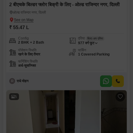
2 बीएचके बिल्डर फ्लोर बिक्री के लिए - ओल्ड राजिन्दर नगर, दिल्ली
ओल्ड राजिन्दर नगर, दिल्ली
₹ 55.47 L
Config
एरिया
बिल्ट-अप एरिया
2 BHK + 2 Bath
977
वर्ग फुट
पॉसेशन स्थिति
पार्किंग
रहने के लिए तैयार
1 Covered Parking
फर्निशिंग स्थिति
अर्ध-सुसज्जित
R
राधे मोहन
5