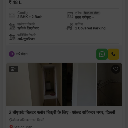
₹ 48 L
Config
एरिया
बिल्ट-अप एरिया
2 BHK + 2 Bath
800
वर्ग फुट
पॉसेशन स्थिति
पार्किंग
रहने के लिए तैयार
1 Covered Parking
फर्निशिंग स्थिति
अर्ध-सुसज्जित
R
राधे मोहन
5
2 बीएचके बिल्डर फ्लोर बिक्री के लिए - ओल्ड राजिन्दर नगर, दिल्ली
ओल्ड राजिन्दर नगर, दिल्ली