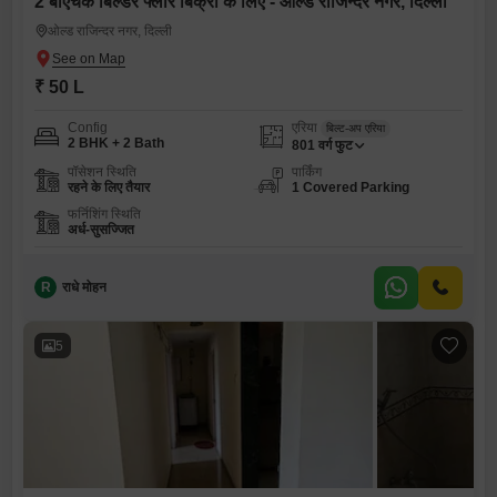
2 बीएचके बिल्डर फ्लोर बिक्री के लिए - ओल्ड राजिन्दर नगर, दिल्ली
ओल्ड राजिन्दर नगर, दिल्ली
₹ 50 L
Config
एरिया
बिल्ट-अप एरिया
2 BHK + 2 Bath
801
वर्ग फुट
पॉसेशन स्थिति
पार्किंग
रहने के लिए तैयार
1 Covered Parking
फर्निशिंग स्थिति
अर्ध-सुसज्जित
R
राधे मोहन
5