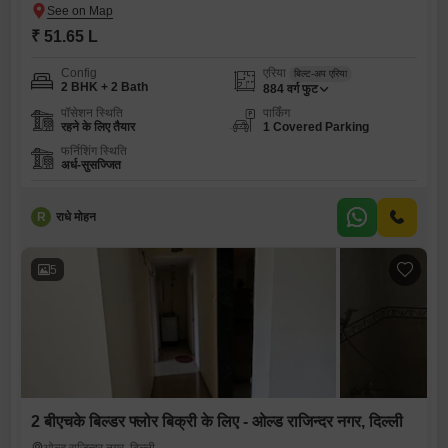
₹ 51.65 L
Config
एरिया
बिल्ट-अप एरिया
2 BHK + 2 Bath
884
वर्ग फुट
पॉसेशन स्थिति
पार्किंग
रहने के लिए तैयार
1 Covered Parking
फर्निशिंग स्थिति
अर्ध-सुसज्जित
R
राधे मोहन
5
2 बीएचके बिल्डर फ्लोर बिक्री के लिए - ओल्ड राजिन्दर नगर, दिल्ली