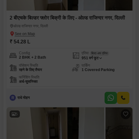
2 बीएचके बिल्डर फ्लोर बिक्री के लिए - ओल्ड राजिन्दर नगर, दिल्ली
ओल्ड राजिन्दर नगर, दिल्ली
₹ 54.28 L
Config
एरिया
बिल्ट-अप एरिया
2 BHK + 2 Bath
951
वर्ग फुट
पॉसेशन स्थिति
पार्किंग
रहने के लिए तैयार
1 Covered Parking
फर्निशिंग स्थिति
अर्ध-सुसज्जित
R
राधे मोहन
5