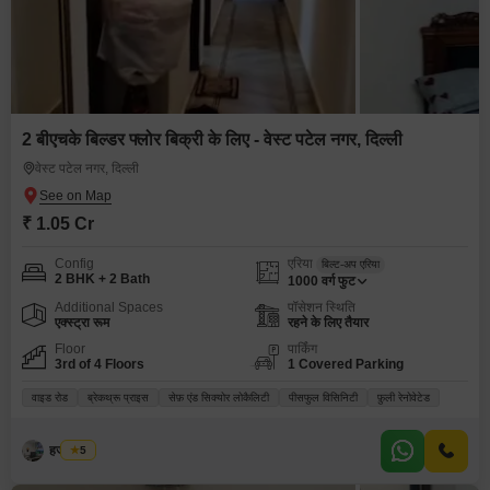
2 बीएचके बिल्डर फ्लोर बिक्री के लिए - वेस्ट पटेल नगर, दिल्ली
वेस्ट पटेल नगर, दिल्ली
₹ 1.05 Cr
Config
एरिया
बिल्ट-अप एरिया
2 BHK + 2 Bath
1000
वर्ग फुट
Additional Spaces
पॉसेशन स्थिति
एक्स्ट्रा रूम
रहने के लिए तैयार
Floor
पार्किंग
3rd of 4 Floors
1 Covered Parking
वाइड रोड
ब्रेकथ्रू प्राइस
सेफ़ एंड सिक्योर लोकैलिटी
पीसफुल विसिनिटी
फ़ुली रेनोवेटेड
हर्जस सिंघ
5