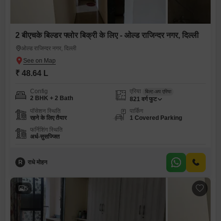
2 बीएचके बिल्डर फ्लोर बिक्री के लिए - ओल्ड राजिन्दर नगर, दिल्ली
ओल्ड राजिन्दर नगर, दिल्ली
₹ 48.64 L
Config
एरिया
बिल्ट-अप एरिया
2 BHK + 2 Bath
821
वर्ग फुट
पॉसेशन स्थिति
पार्किंग
रहने के लिए तैयार
1 Covered Parking
फर्निशिंग स्थिति
अर्ध-सुसज्जित
R
राधे मोहन
5