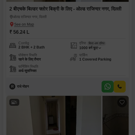
2 बीएचके बिल्डर फ्लोर बिक्री के लिए - ओल्ड राजिन्दर नगर, दिल्ली
ओल्ड राजिन्दर नगर, दिल्ली
₹ 56.24 L
Config
एरिया
बिल्ट-अप एरिया
2 BHK + 2 Bath
1000
वर्ग फुट
पॉसेशन स्थिति
पार्किंग
रहने के लिए तैयार
1 Covered Parking
फर्निशिंग स्थिति
अर्ध-सुसज्जित
R
राधे मोहन
5