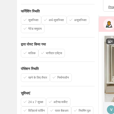
Pro
फर्निशिंग स्थिति
सुसज्जित
अर्ध-सुसज्जित
असुसज्जित
गेटेड समुदाय
4
द्वारा पोस्ट किया गया
मालिक
भागीदार एजेंट्स
पॉसेशन स्थिति
रहने के लिए तैयार
निर्माणाधीन
सुविधाएं
24 x 7 सुरक्षा
अटैच्ड मार्केट
V
विज़िटर्स पार्किंग
पावर बैकअप
स्विमिंग पूल