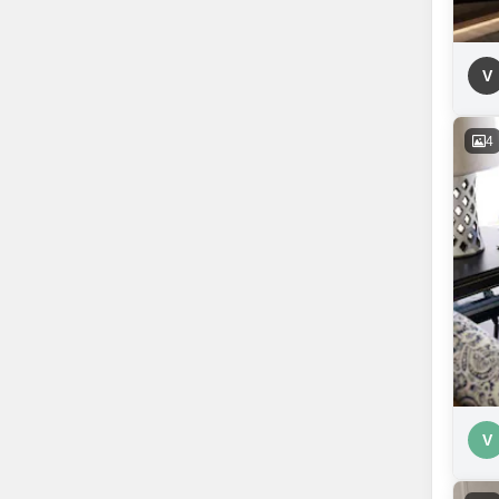
V
4
V