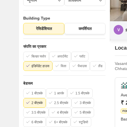
Building Type
रेसिडेंशियल
कमर्शियल
V
व
संपत्ति का प्रकार
Local
बिल्डर फ्लोर
अपार्टमेंट
प्लॉट
Vasant
इंडिपेंडेंट हाउस
विला
पेंथाउस
लैंड
Chhata
neighb
and ha
बेडरूम
1 बीएचके
1 आरके
1.5 बीएचके
Ave
₹ 
2 बीएचके
2.5 बीएचके
3 बीएचके
FO
3.5 बीएचके
4 बीएचके
5 बीएचके
Bas
6 बीएचके
6+ बीएचके
स्टूडियो