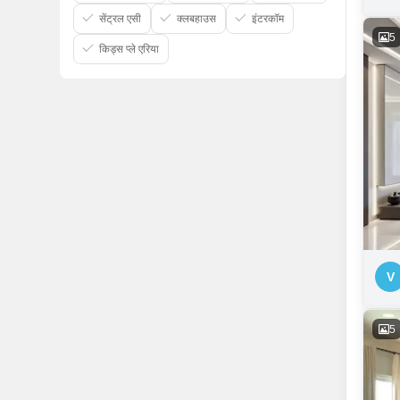
सेंट्रल एसी
क्लबहाउस
इंटरकॉम
5
किड्स प्ले एरिया
V
5