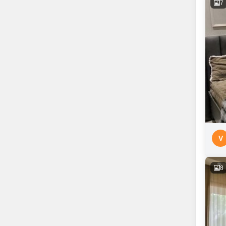
7
V
8