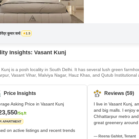
िरेंद्र कुमार शर्मा
1.5
ity Insights: Vasant Kunj
 Kunj is a posh locality in South Delhi. It has several lush green farmh
rpur, Vasant Vihar, Malviya Nagar, Hauz Khas, and Qutub Institutional a
ours via Vasant Kunj Marg, MG Road, Nelson Mandela Marg, Aruna Asaf A
s a fair share of malls and retail fashion stores. Some of the bes
Price Insights
Reviews (59)
rage Asking Price in Vasant Kunj
I live in Vasant Kunj, a
and big malls. I enjoy e
23,550
/Sq.ft
Chhattarpur metro and
R APARTMENT
great greenery around 
safe near DPS and Forti
ed on active listings and recent trends
high rents and crowde
— Reena Gahlot, Tenant