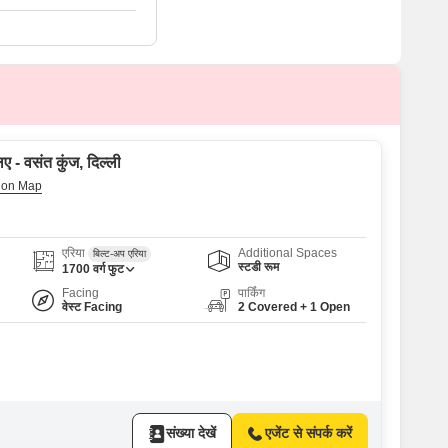
ए - वसंत कुंज, दिल्ली
एरिया
Additional Spaces
बिल्ट-अप एरिया
स्टडी रूम
1700
वर्ग फुट
Facing
पार्किंग
वेस्ट Facing
2 Covered + 1 Open
संख्या देखें
एजेंट से संपर्क करें