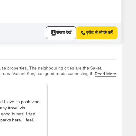
संख्या देखें
एजेंट से संपर्क करें
ouse properties. The neighbouring cities are the Saket,
reas. Vasant Kunj has good roads connecting the city to its
Read More
li Marg, and NH-48. It is famous for its fashion outlets
nd I love its posh vibe
asy travel via
 good buses. I see
parks here. I feel
s Hospital. I dislike
d peaks.