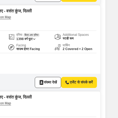
ए - वसंत कुंज, दिल्ली
एरिया
Additional Spaces
बिल्ट-अप एरिया
स्टडी रूम
1398
वर्ग फुट
Facing
पार्किंग
साउथ ईस्ट Facing
2 Covered + 2 Open
संख्या देखें
एजेंट से संपर्क करें
ए - वसंत कुंज, दिल्ली