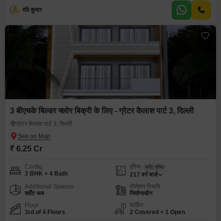
रवि कुमार
3 बीएचके बिल्डर फ्लोर बिक्री के लिए - ग्रेटर कैलाश पार्ट 3, दिल्ली
ग्रेटर कैलाश पार्ट 3, दिल्ली
₹ 6.25 Cr
Config
एरिया
प्लॉट एरिया
3 BHK + 4 Bath
217
वर्ग यार्ड
Additional Spaces
पॉसेशन स्थिति
सर्वेंट रूम
निर्माणाधीन
Floor
पार्किंग
3rd of 4 Floors
2 Covered + 1 Open