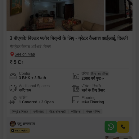
3 बीएचके बिल्डर फ्लोर बिक्री के लिए - ग्रेटर कैलाश आईआई, दिल्ली
ग्रेटर कैलाश आईआई, दिल्ली
₹ 5 Cr
Config
एरिया
बिल्ट-अप एरिया
3 BHK + 3 Bath
2000
वर्ग फुट
Additional Spaces
पॉसेशन स्थिति
सर्वेंट रूम
रहने के लिए तैयार
पार्किंग
Flooring
1 Covered + 2 Open
मार्बल Flooring
रिप्यूटेड बिल्डर
फ्री होल्ड
गेटेड सोसायटी
स्पेशियस
ऐम्पल पार्किंग
एशु अग्गरवाल