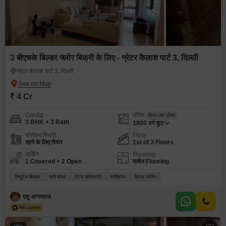
3 बीएचके बिल्डर फ्लोर बिक्री के लिए - ग्रेटर कैलाश पार्ट 3, दिल्ली
ग्रेटर कैलाश पार्ट 3, दिल्ली
₹ 4 Cr
Config
एरिया
बिल्ट-अप एरिया
3 BHK + 3 Bath
1800
वर्ग फुट
पॉसेशन स्थिति
Floor
रहने के लिए तैयार
1st of 3 Floors
पार्किंग
Flooring
1 Covered + 2 Open
मार्बल Flooring
रिप्यूटेड बिल्डर
फ्री होल्ड
गेटेड सोसायटी
स्पेशियस
ऐम्पल पार्किंग
एशु अग्गरवाल