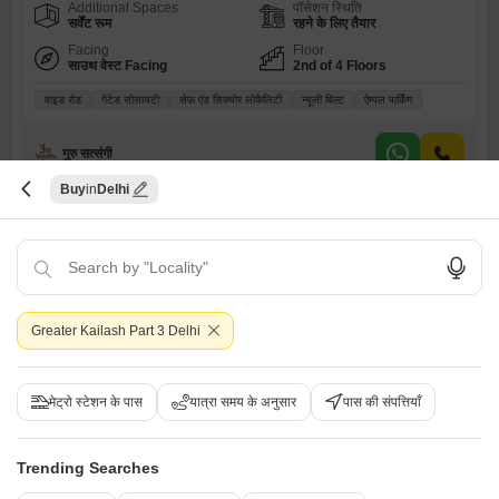
Additional Spaces
पॉसेशन स्थिति
सर्वेंट रूम
रहने के लिए तैयार
Facing
Floor
साउथ वेस्ट Facing
2nd of 4 Floors
वाइड रोड
गेटेड सोसायटी
सेफ़ एंड सिक्योर लोकैलिटी
न्यूली बिल्ट
ऐम्पल पार्किंग
गुरु सत्संगी
Buy
Delhi
Greater Kailash Part 3 Delhi
3 बीएचके बिल्डर फ्लोर बिक्री के लिए - ग्रेटर कैलाश आईआई, दिल्ली
मेट्रो स्टेशन के पास
यात्रा समय के अनुसार
पास की संपत्तियाँ
ग्रेटर कैलाश आईआई, दिल्ली
₹ 7.5 Cr
Trending Searches