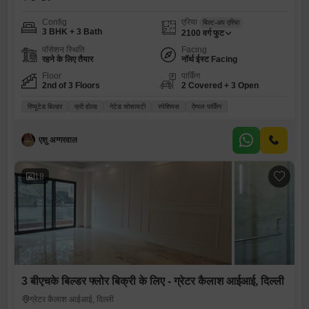
Config
एरिया
बिल्ट-अप एरिया
3 BHK + 3 Bath
2100
वर्ग फुट
पॉसेशन स्थिति
Facing
रहने के लिए तैयार
नॉर्थ ईस्ट Facing
Floor
पार्किंग
2nd of 3 Floors
2 Covered + 3 Open
रिप्यूटेड बिल्डर
फ्री होल्ड
गेटेड सोसायटी
स्पेशियस
ऐम्पल पार्किंग
एशु अग्गरवाल
18
3 बीएचके बिल्डर फ्लोर बिक्री के लिए - ग्रेटर कैलाश आईआई, दिल्ली
ग्रेटर कैलाश आईआई, दिल्ली