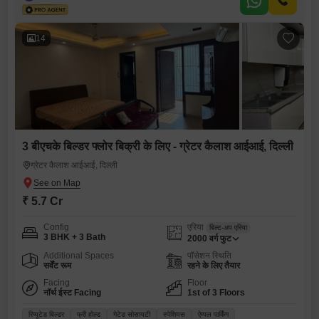
14
3 बीएचके बिल्डर फ्लोर बिक्री के लिए - ग्रेटर कैलाश आईआई, दिल्ली
ग्रेटर कैलाश आईआई, दिल्ली
₹ 5.7 Cr
Config
एरिया
बिल्ट-अप एरिया
3 BHK + 3 Bath
2000
वर्ग फुट
Additional Spaces
पॉसेशन स्थिति
सर्वेंट रूम
रहने के लिए तैयार
Facing
Floor
नॉर्थ ईस्ट Facing
1st of 3 Floors
रिप्यूटेड बिल्डर
फ्री होल्ड
गेटेड सोसायटी
स्पेशियस
ऐम्पल पार्किंग