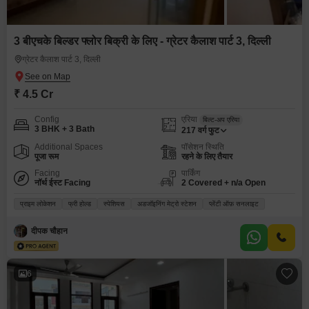
3 बीएचके बिल्डर फ्लोर बिक्री के लिए - ग्रेटर कैलाश पार्ट 3, दिल्ली
ग्रेटर कैलाश पार्ट 3, दिल्ली
₹ 4.5 Cr
Config
एरिया
बिल्ट-अप एरिया
3 BHK + 3 Bath
217
वर्ग फुट
Additional Spaces
पॉसेशन स्थिति
पूजा रूम
रहने के लिए तैयार
Facing
पार्किंग
नॉर्थ ईस्ट Facing
2 Covered + n/a Open
प्राइम लोकेशन
फ्री होल्ड
स्पेशियस
अडजॉइनिंग मेट्रो स्टेशन
प्लेंटी ऑफ़ सनलाइट
दीपक चौहान
6