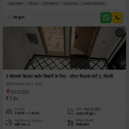
प्राइम लोकेशन
फ्री होल्ड
गेटेड सोसायटी
वास्तु कंप्लायंट
लक्जरी लाइफस्टाइल
रवि कुमार
3 बीएचके बिल्डर फ्लोर बिक्री के लिए - ग्रेटर कैलाश पार्ट 3, दिल्ली
ग्रेटर कैलाश पार्ट 3, दिल्ली
₹ 7 Cr
Config
एरिया
बिल्ट-अप एरिया
3 BHK + 2 Bath
1900
वर्ग फुट
Additional Spaces
पॉसेशन स्थिति
सर्वेंट रूम +1
निर्माणाधीन