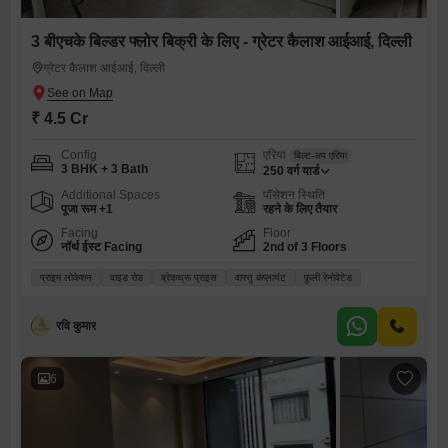
3 बीएचके बिल्डर फ्लोर बिक्री के लिए - ग्रेटर कैलाश आईआई, दिल्ली
ग्रेटर कैलाश आईआई, दिल्ली
₹ 4.5 Cr
Config
एरिया
बिल्ट-अप एरिया
3 BHK + 3 Bath
250
वर्ग यार्ड
Additional Spaces
पॉसेशन स्थिति
पूजा रूम +1
रहने के लिए तैयार
Facing
Floor
नॉर्थ ईस्ट Facing
2nd of 3 Floors
प्राइम लोकेशन
वाइड रोड
ब्रेकथ्रू प्राइस
वास्तु कंप्लायंट
फ़ुली रेनोवेटेड
रवि कुमार
6