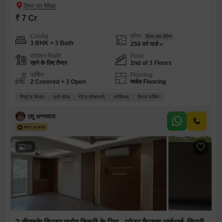
₹ 7 Cr
Config
एरिया
बिल्ट-अप एरिया
3 BHK + 3 Bath
250
वर्ग यार्ड
पॉसेशन स्थिति
Floor
रहने के लिए तैयार
2nd of 3 Floors
पार्किंग
Flooring
2 Covered + 3 Open
मार्बल Flooring
रिप्यूटेड बिल्डर
फ्री होल्ड
गेटेड सोसायटी
स्पेशियस
ऐम्पल पार्किंग
एशु अग्गरवाल
20