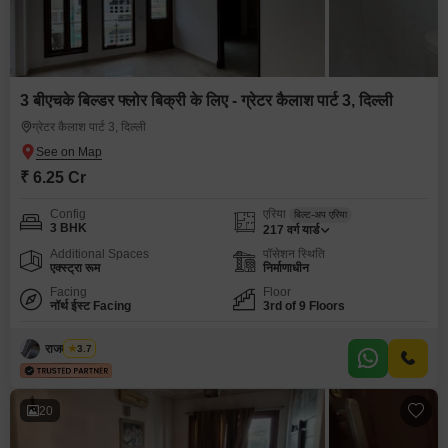
3 बीएचके बिल्डर फ्लोर बिक्री के लिए - ग्रेटर कैलाश पार्ट 3, दिल्ली
ग्रेटर कैलाश पार्ट 3, दिल्ली
₹ 6.25 Cr
Config
एरिया
बिल्ट-अप एरिया
3 BHK
217
वर्ग यार्ड
Additional Spaces
पॉसेशन स्थिति
एक्स्ट्रा रूम
निर्माणाधीन
Facing
Floor
नॉर्थ ईस्ट Facing
3rd of 9 Floors
राजवीर सिंघ
3.7
20