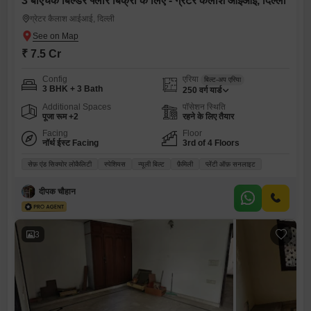
3 बीएचके बिल्डर फ्लोर बिक्री के लिए - ग्रेटर कैलाश आईआई, दिल्ली
ग्रेटर कैलाश आईआई, दिल्ली
₹ 7.5 Cr
Config
एरिया
बिल्ट-अप एरिया
3 BHK + 3 Bath
250
वर्ग यार्ड
Additional Spaces
पॉसेशन स्थिति
पूजा रूम +2
रहने के लिए तैयार
Facing
Floor
नॉर्थ ईस्ट Facing
3rd of 4 Floors
सेफ़ एंड सिक्योर लोकैलिटी
स्पेशियस
न्यूली बिल्ट
फ़ैमिली
प्लेंटी ऑफ़ सनलाइट
दीपक चौहान
3