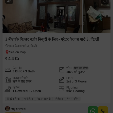
5
3 बीएचके बिल्डर फ्लोर बिक्री के लिए - ग्रेटर कैलाश पार्ट 3, दिल्ली
ग्रेटर कैलाश पार्ट 3, दिल्ली
₹ 4.4 Cr
Config
एरिया
बिल्ट-अप एरिया
3 BHK + 3 Bath
1800
वर्ग फुट
पॉसेशन स्थिति
Floor
रहने के लिए तैयार
1st of 3 Floors
पार्किंग
Flooring
1 Covered + 2 Open
मार्बल Flooring
रिप्यूटेड बिल्डर
फ्री होल्ड
गेटेड सोसायटी
स्पेशियस
ऐम्पल पार्किंग
एशु अग्गरवाल