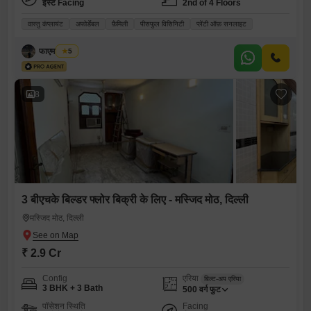
ईस्ट Facing
2nd of 4 Floors
वास्तु कंप्लायंट
अफोर्डेबल
फ़ैमिली
पीसफुल विसिनिटी
प्लेंटी ऑफ़ सनलाइट
फाएम सिद्दीकी
5
8
3 बीएचके बिल्डर फ्लोर बिक्री के लिए - मस्जिद मोठ, दिल्ली
मस्जिद मोठ, दिल्ली
₹ 2.9 Cr
Config
एरिया
बिल्ट-अप एरिया
3 BHK + 3 Bath
500
वर्ग फुट
पॉसेशन स्थिति
Facing