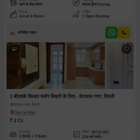
पॉसेशन स्थिति
Facing
रहने के लिए तैयार
साउथ ईस्ट Facing
Floor
पार्किंग
1st of 4 Floors
1 Open Parking
अभिषेक पाहवा
2
3 बीएचके बिल्डर फ्लोर बिक्री के लिए - डेरावाल नगर, दिल्ली
डेरावाल नगर, दिल्ली
₹ 2 Cr
Config
एरिया
बिल्ट-अप एरिया
3 BHK + 3 Bath
134
वर्ग यार्ड