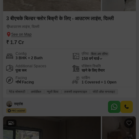
3 बीएचके बिल्डर फ्लोर बिक्री के लिए - आउटरम लाइंस, दिल्ली
आउटरम लाइंस, दिल्ली
₹ 1.7 Cr
Config
एरिया
बिल्ट-अप एरिया
3 BHK + 2 Bath
150
वर्ग यार्ड
Additional Spaces
पॉसेशन स्थिति
पूजा रूम
रहने के लिए तैयार
Facing
पार्किंग
नॉर्थ Facing
1 Covered + 1 Open
गेटेड सोसायटी
अफोर्डेबल
न्यूली बिल्ट
लक्जरी लाइफस्टाइल
प्लेंटी ऑफ़ सनलाइट
रुद्रांश
5