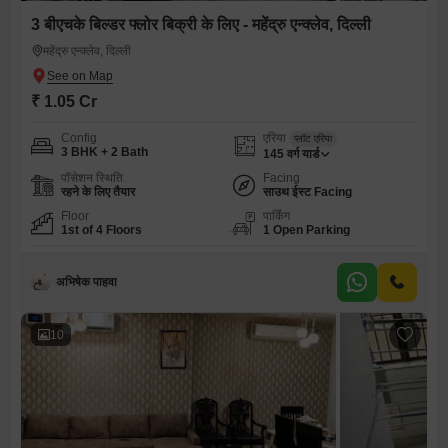
3 बीएचके बिल्डर फ्लोर बिक्री के लिए - महेंद्रु एन्क्लेव, दिल्ली
महेंद्रु एन्क्लेव, दिल्ली
₹ 1.05 Cr
Config
एरिया
प्लॉट एरिया
3 BHK + 2 Bath
145
वर्ग यार्ड
पॉसेशन स्थिति
Facing
रहने के लिए तैयार
साउथ ईस्ट Facing
Floor
पार्किंग
1st of 4 Floors
1 Open Parking
अभिषेक पाहवा
10