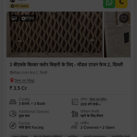
4
विडियो
3 बीएचके बिल्डर फ्लोर बिक्री के लिए - मॉडल टाउन फेज 2, दिल्ली
मॉडल टाउन फेज 2, दिल्ली
₹ 3.5 Cr
Config
एरिया
बिल्ट-अप एरिया
3 BHK + 3 Bath
200
वर्ग यार्ड
Additional Spaces
पॉसेशन स्थिति
पूजा रूम
रहने के लिए तैयार
Facing
पार्किंग
नॉर्थ ईस्ट Facing
2 Covered + 2 Open
प्राइम लोकेशन
सेफ़ एंड सिक्योर लोकैलिटी
अफोर्डेबल
लक्जरी लाइफस्टाइल
अडजॉइनिंग मेट्रो स्टेश