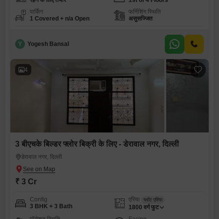
रहने के लिए तैयार
1st of 4 Floors
पार्किंग
फर्निशिंग स्थिति
1 Covered + n/a Open
असुसज्जित
Y
Yogesh Bansal
4
3 बीएचके बिल्डर फ्लोर बिक्री के लिए - डेरावाल नगर, दिल्ली
डेरावाल नगर, दिल्ली
₹ 3 Cr
Config
एरिया
प्लॉट एरिया
3 BHK + 3 Bath
1800
वर्ग फुट