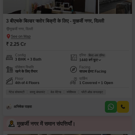
3 बीएचके बिल्डर फ्लोर बिक्री के लिए - मुखर्जी नगर, दिल्ली
मुखर्जी नगर, दिल्ली
₹ 2.25 Cr
Config
एरिया
बिल्ट-अप एरिया
3 BHK + 3 Bath
1440
वर्ग फुट
पॉसेशन स्थिति
Facing
रहने के लिए तैयार
साउथ ईस्ट Facing
Floor
पार्किंग
4th of 4 Floors
1 Covered + 1 Open
गेटेड सोसायटी
वास्तु कंप्लायंट
वेल मेंटेन्ड
स्पेशियस
प्लेंटी ऑफ़ सनलाइट
अभिषेक पाहवा
मुखर्जी नगर में समान संपत्तियाँ।