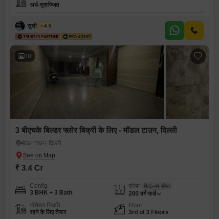
अर्ध-सुसज्जित
सुशील कुमार
4.5
10
3 बीएचके बिल्डर फ्लोर बिक्री के लिए - मॉडल टाउन, दिल्ली
मॉडल टाउन, दिल्ली
₹ 3.4 Cr
Config
एरिया
बिल्ट-अप एरिया
3 BHK + 3 Bath
200
वर्ग यार्ड
पॉसेशन स्थिति
Floor
रहने के लिए तैयार
3rd of 3 Floors