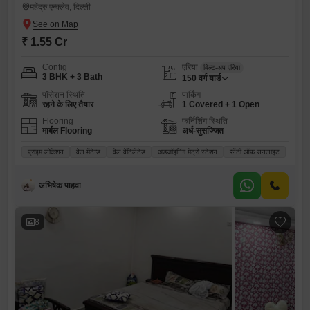
महेंद्रु एन्क्लेव, दिल्ली
₹ 1.55 Cr
Config
एरिया
बिल्ट-अप एरिया
3 BHK + 3 Bath
150
वर्ग यार्ड
पॉसेशन स्थिति
पार्किंग
रहने के लिए तैयार
1 Covered + 1 Open
Flooring
फर्निशिंग स्थिति
मार्बल Flooring
अर्ध-सुसज्जित
प्राइम लोकेशन
वेल मेंटेन्ड
वेल वेंटिलेटेड
अडजॉइनिंग मेट्रो स्टेशन
प्लेंटी ऑफ़ सनलाइट
अभिषेक पाहवा
8