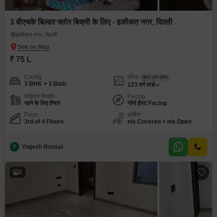
3 बीएचके बिल्डर फ्लोर बिक्री के लिए - हकीकत नगर, दिल्ली
हकीकत नगर, दिल्ली
₹ 75 L
Config
एरिया
बिल्ट-अप एरिया
3 BHK + 3 Bath
123
वर्ग यार्ड
पॉसेशन स्थिति
Facing
रहने के लिए तैयार
नॉर्थ ईस्ट Facing
Floor
पार्किंग
3rd of 4 Floors
n/a Covered + n/a Open
Y
Yogesh Bansal
4