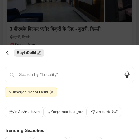
3 बीएचके बिल्डर फ्लोर बिक्री के लिए - बुरारी, दिल्ली
बुरारी, दिल्ली
₹ 75 L
Buy
Delhi
Config
एरिया
बिल्ट-अप एरिया
3 BHK + 3 Bath
1350
वर्ग फुट
Additional Spaces
पॉसेशन स्थिति
एक्स्ट्रा रूम
रहने के लिए तैयार
Facing
Floor
Mukherjee Nagar Delhi
नॉर्थ ईस्ट Facing
1st of 4 Floors
रिप्यूटेड बिल्डर
फ्री होल्ड
लक्जरी लाइफस्टाइल
फ़ैमिली
अडजॉइनिंग मेट्रो स्टेशन
मेट्रो स्टेशन के पास
यात्रा समय के अनुसार
पास की संपत्तियाँ
अजित पाल सिंघ
5
Trending Searches
5
विडियो