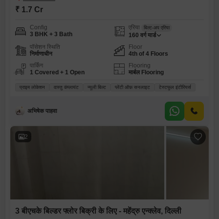
₹ 1.7 Cr
Config
एरिया
बिल्ट-अप एरिया
3 BHK + 3 Bath
160
वर्ग यार्ड
पॉसेशन स्थिति
Floor
निर्माणाधीन
4th of 4 Floors
पार्किंग
Flooring
1 Covered + 1 Open
मार्बल Flooring
प्राइम लोकेशन
वास्तु कंप्लायंट
न्यूली बिल्ट
प्लेंटी ऑफ़ सनलाइट
टेस्टफुल इंटीरियर्स
अभिषेक पाहवा
2
3 बीएचके बिल्डर फ्लोर बिक्री के लिए - महेंद्रु एन्क्लेव, दिल्ली