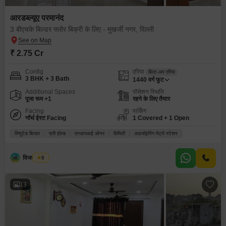
आरडब्ल्यूए परमानंद
3 बीएचके बिल्डर फ्लोर बिक्री के लिए - मुखर्जी नगर, दिल्ली
₹ 2.75 Cr
Config
एरिया
बिल्ट-अप एरिया
3 BHK + 3 Bath
1440
वर्ग फुट
Additional Spaces
पॉसेशन स्थिति
पूजा रूम +1
रहने के लिए तैयार
Facing
पार्किंग
नॉर्थ ईस्ट Facing
1 Covered + 1 Open
रिप्यूटेड बिल्डर
फ्री होल्ड
एनआरआई ओनर
फ़ैमिली
अडजॉइनिंग मेट्रो स्टेशन
विजय कलरा
5
13