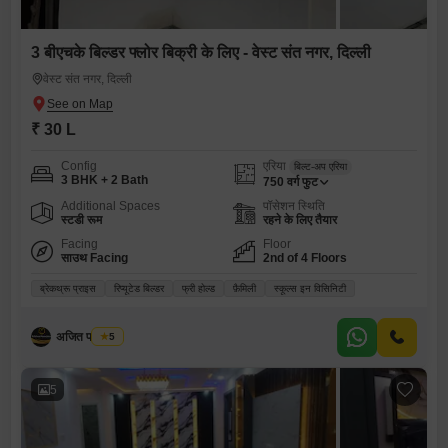
3 बीएचके बिल्डर फ्लोर बिक्री के लिए - वेस्ट संत नगर, दिल्ली
वेस्ट संत नगर, दिल्ली
₹ 30 L
Config
एरिया
बिल्ट-अप एरिया
3 BHK + 2 Bath
750
वर्ग फुट
Additional Spaces
पॉसेशन स्थिति
स्टडी रूम
रहने के लिए तैयार
Facing
Floor
साउथ Facing
2nd of 4 Floors
ब्रेकथ्रू प्राइस
रिप्यूटेड बिल्डर
फ्री होल्ड
फ़ैमिली
स्कूल्स इन विसिनिटी
अजित पाल सिंघ
5
5