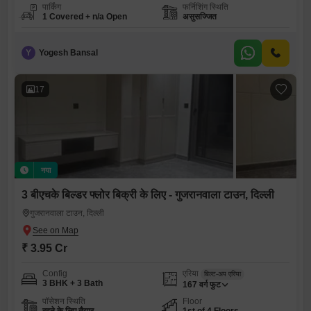
पार्किंग
फर्निशिंग स्थिति
1 Covered + n/a Open
असुसज्जित
Y
Yogesh Bansal
17
नया
3 बीएचके बिल्डर फ्लोर बिक्री के लिए - गुजरानवाला टाउन, दिल्ली
गुजरानवाला टाउन, दिल्ली
₹ 3.95 Cr
Config
एरिया
बिल्ट-अप एरिया
3 BHK + 3 Bath
167
वर्ग फुट
पॉसेशन स्थिति
Floor