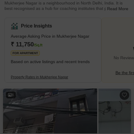
Mukherjee Nagar is a neighbourhood in North Delhi, India. It is
best recognised as a hub for coaching institutes that prepare
Read More
students for various competitive tests, particularly those for public
services. The area also has a huge number of students who
come from all over the country to study for these tests. In
Price Insights
addition, Mukherjee Nagar is well-known for its street cuisine,
eateries, markets, and coaching centres. Overall, Mukherjee
Average Asking Price in Mukherjee Nagar
Nagar is a vibrant neighbourhood with a distinctive blend
₹ 11,750
/Sq.ft
FOR APARTMENT
No Reviews
Based on active listings and recent trends
Be the fir
Property Rates in Mukherjee Nagar
8