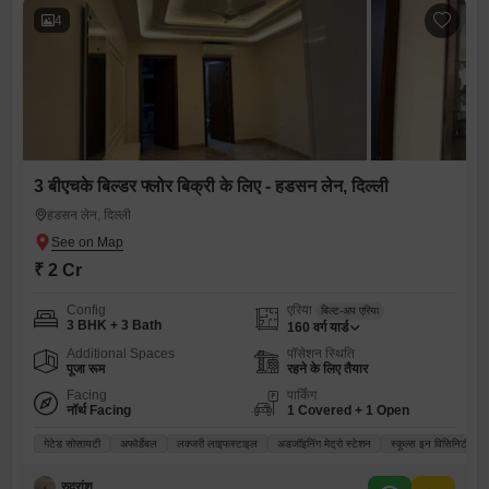
4
3 बीएचके बिल्डर फ्लोर बिक्री के लिए - हडसन लेन, दिल्ली
हडसन लेन, दिल्ली
₹ 2 Cr
Config
एरिया
बिल्ट-अप एरिया
3 BHK + 3 Bath
160
वर्ग यार्ड
Additional Spaces
पॉसेशन स्थिति
पूजा रूम
रहने के लिए तैयार
Facing
पार्किंग
नॉर्थ Facing
1 Covered + 1 Open
गेटेड सोसायटी
अफोर्डेबल
लक्जरी लाइफस्टाइल
अडजॉइनिंग मेट्रो स्टेशन
स्कूल्स इन विसिनिटी
रुद्रांश