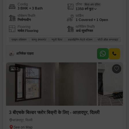
Config
एरिया
बिल्ट-अप एरिया
3 BHK + 3 Bath
1350
वर्ग फुट
पॉसेशन स्थिति
पार्किंग
निर्माणाधीन
1 Covered + 1 Open
Flooring
फर्निशिंग स्थिति
मार्बल Flooring
अर्ध-सुसज्जित
प्राइम लोकेशन
वास्तु कंप्लायंट
न्यूली बिल्ट
अडजॉइनिंग मेट्रो स्टेशन
प्लेंटी ऑफ़ सनलाइट
अभिषेक पाहवा
12
3 बीएचके बिल्डर फ्लोर बिक्री के लिए - आज़ादपुर, दिल्ली
आज़ादपुर, दिल्ली