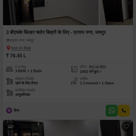
3 बीएचके बिल्डर फ्लोर बिक्री के लिए - प्रताप नगर, जयपुर
प्रताप नगर, जयपुर
₹ 76.45 L
Config
एरिया
बिल्ट-अप एरिया
3 BHK + 2 Bath
1662
वर्ग फुट
पॉसेशन स्थिति
पार्किंग
रहने के लिए तैयार
1 Covered + 1 Open
फर्निशिंग स्थिति
असुसज्जित
B
बिना
6