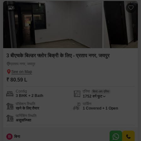
6
3 बीएचके बिल्डर फ्लोर बिक्री के लिए - प्रताप नगर, जयपुर
प्रताप नगर, जयपुर
₹ 80.59 L
Config
एरिया
बिल्ट-अप एरिया
3 BHK + 2 Bath
1752
वर्ग फुट
पॉसेशन स्थिति
पार्किंग
रहने के लिए तैयार
1 Covered + 1 Open
फर्निशिंग स्थिति
असुसज्जित
B
बिना