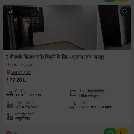
6
3 बीएचके बिल्डर फ्लोर बिक्री के लिए - प्रताप नगर, जयपुर
प्रताप नगर, जयपुर
₹ 77.28 L
Config
एरिया
बिल्ट-अप एरिया
3 BHK + 2 Bath
1680
वर्ग फुट
पॉसेशन स्थिति
पार्किंग
रहने के लिए तैयार
1 Covered + 1 Open
फर्निशिंग स्थिति
असुसज्जित