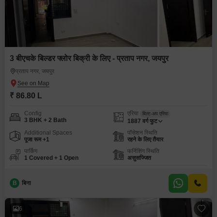
3 बीएचके बिल्डर फ्लोर बिक्री के लिए - प्रताप नगर, जयपुर
प्रताप नगर, जयपुर
₹ 86.80 L
Config
एरिया
बिल्ट-अप एरिया
3 BHK + 2 Bath
1887
वर्ग फुट
Additional Spaces
पॉसेशन स्थिति
पूजा रूम +1
रहने के लिए तैयार
पार्किंग
फर्निशिंग स्थिति
1 Covered + 1 Open
असुसज्जित
B
बिना
6