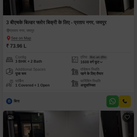
3 बीएचके बिल्डर फ्लोर बिक्री के लिए - प्रताप नगर, जयपुर
प्रताप नगर, जयपुर
₹ 73.96 L
Config
एरिया
बिल्ट-अप एरिया
3 BHK + 2 Bath
1608
वर्ग फुट
Additional Spaces
पॉसेशन स्थिति
पूजा रूम
रहने के लिए तैयार
पार्किंग
फर्निशिंग स्थिति
1 Covered + 1 Open
असुसज्जित
B
बिना
6