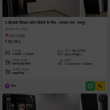
3 बीएचके बिल्डर फ्लोर बिक्री के लिए - प्रताप नगर, जयपुर
प्रताप नगर, जयपुर
₹ 92.59 L
Config
एरिया
बिल्ट-अप एरिया
3 BHK + 2 Bath
2013
वर्ग फुट
पॉसेशन स्थिति
पार्किंग
रहने के लिए तैयार
1 Covered + 1 Open
फर्निशिंग स्थिति
असुसज्जित
B
बिना
6