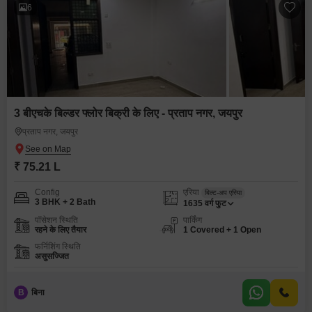
6
3 बीएचके बिल्डर फ्लोर बिक्री के लिए - प्रताप नगर, जयपुर
प्रताप नगर, जयपुर
₹ 75.21 L
Config
एरिया
बिल्ट-अप एरिया
3 BHK + 2 Bath
1635
वर्ग फुट
पॉसेशन स्थिति
पार्किंग
रहने के लिए तैयार
1 Covered + 1 Open
फर्निशिंग स्थिति
असुसज्जित
B
बिना