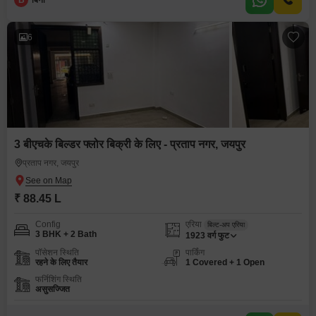
B
बिना
6
3 बीएचके बिल्डर फ्लोर बिक्री के लिए - प्रताप नगर, जयपुर
प्रताप नगर, जयपुर
₹ 88.45 L
Config
एरिया
बिल्ट-अप एरिया
3 BHK + 2 Bath
1923
वर्ग फुट
पॉसेशन स्थिति
पार्किंग
रहने के लिए तैयार
1 Covered + 1 Open
फर्निशिंग स्थिति
असुसज्जित