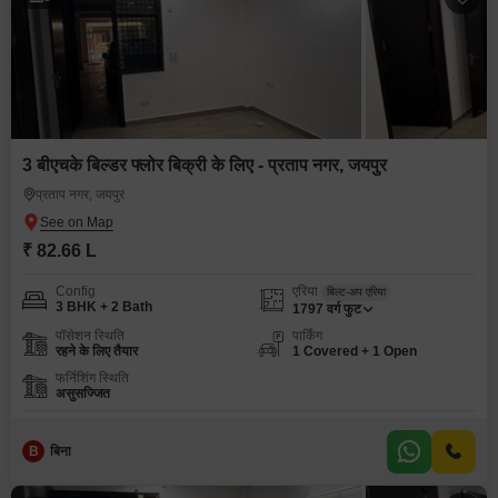
3 बीएचके बिल्डर फ्लोर बिक्री के लिए - प्रताप नगर, जयपुर
प्रताप नगर, जयपुर
₹ 82.66 L
Config
एरिया
बिल्ट-अप एरिया
3 BHK + 2 Bath
1797
वर्ग फुट
पॉसेशन स्थिति
पार्किंग
रहने के लिए तैयार
1 Covered + 1 Open
फर्निशिंग स्थिति
असुसज्जित
B
बिना