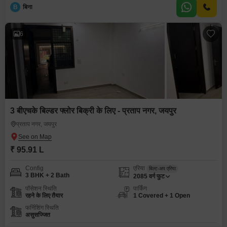
B
बिना
6
3 बीएचके बिल्डर फ्लोर बिक्री के लिए - प्रताप नगर, जयपुर
प्रताप नगर, जयपुर
₹ 95.91 L
Config
एरिया
बिल्ट-अप एरिया
3 BHK + 2 Bath
2085
वर्ग फुट
पॉसेशन स्थिति
पार्किंग
रहने के लिए तैयार
1 Covered + 1 Open
फर्निशिंग स्थिति
असुसज्जित