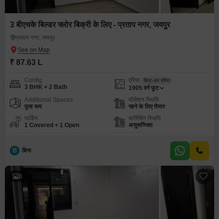
3 बीएचके बिल्डर फ्लोर बिक्री के लिए - प्रताप नगर, जयपुर
प्रताप नगर, जयपुर
₹ 87.63 L
Config
एरिया
बिल्ट-अप एरिया
3 BHK + 2 Bath
1905
वर्ग फुट
Additional Spaces
पॉसेशन स्थिति
पूजा रूम
रहने के लिए तैयार
पार्किंग
फर्निशिंग स्थिति
1 Covered + 1 Open
असुसज्जित
B
बिना
6