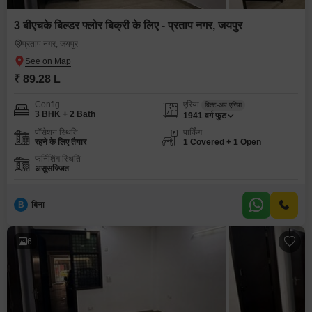
3 बीएचके बिल्डर फ्लोर बिक्री के लिए - प्रताप नगर, जयपुर
प्रताप नगर, जयपुर
₹ 89.28 L
Config
एरिया
बिल्ट-अप एरिया
3 BHK + 2 Bath
1941
वर्ग फुट
पॉसेशन स्थिति
पार्किंग
रहने के लिए तैयार
1 Covered + 1 Open
फर्निशिंग स्थिति
असुसज्जित
B
बिना
6