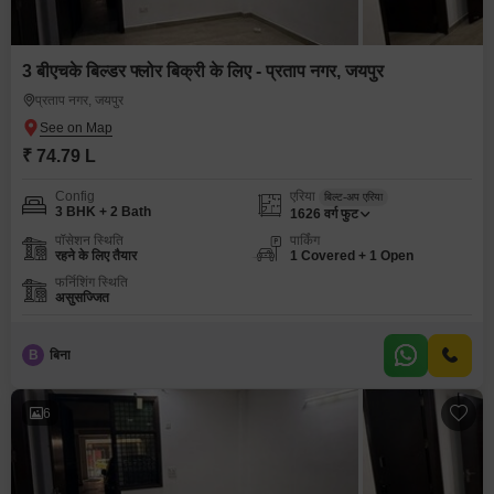
3 बीएचके बिल्डर फ्लोर बिक्री के लिए - प्रताप नगर, जयपुर
प्रताप नगर, जयपुर
₹ 74.79 L
Config
एरिया
बिल्ट-अप एरिया
3 BHK + 2 Bath
1626
वर्ग फुट
पॉसेशन स्थिति
पार्किंग
रहने के लिए तैयार
1 Covered + 1 Open
फर्निशिंग स्थिति
असुसज्जित
B
बिना
6