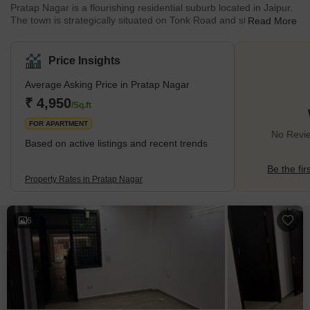
Pratap Nagar is a flourishing residential suburb located in Jaipur.
The town is strategically situated on Tonk Road and stands as
Read More
one of the fastest-growing areas in the city. Close proximity to
urban centres and robust connectivity have helped Pratap Nagar
grow into one of the most sought-after residential localities in the
Price Insights
city of Jaipur.With a size of 11.2 square kilometres, Pratap Nagar
is one of Jaipur’s largest residential areas. The Rajasthan Housin
Average Asking Price in Pratap Nagar
₹ 4,950
/Sq.ft
FOR APARTMENT
No Revie
Based on active listings and recent trends
Be the fir
Property Rates in Pratap Nagar
6