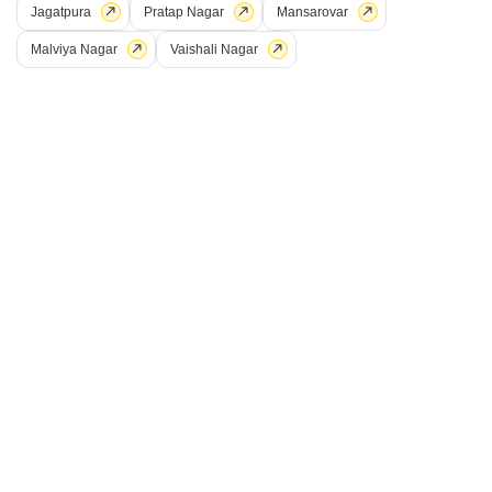
Jagatpura
Pratap Nagar
Mansarovar
B
बिना
Malviya Nagar
Vaishali Nagar
6
3 बीएचके बिल्डर फ्लोर बिक्री के लिए - प्रताप नगर, जयपुर
प्रताप नगर, जयपुर
₹ 93.14 L
Config
एरिया
बिल्ट-अप एरिया
3 BHK + 2 Bath
1590
वर्ग फुट
Additional Spaces
पॉसेशन स्थिति
पूजा रूम
रहने के लिए तैयार
पार्किंग
फर्निशिंग स्थिति