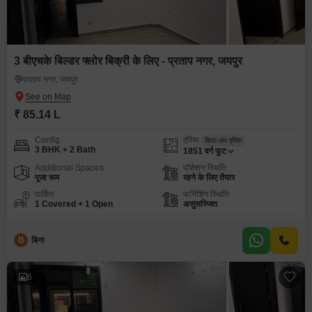
3 बीएचके बिल्डर फ्लोर बिक्री के लिए - प्रताप नगर, जयपुर
प्रताप नगर, जयपुर
₹ 85.14 L
Config
एरिया
बिल्ट-अप एरिया
3 BHK + 2 Bath
1851
वर्ग फुट
Additional Spaces
पॉसेशन स्थिति
पूजा रूम
रहने के लिए तैयार
पार्किंग
फर्निशिंग स्थिति
1 Covered + 1 Open
असुसज्जित
B
बिना
6