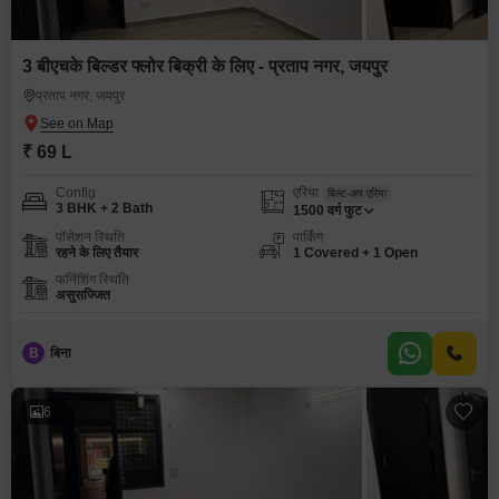
3 बीएचके बिल्डर फ्लोर बिक्री के लिए - प्रताप नगर, जयपुर
प्रताप नगर, जयपुर
₹ 69 L
Config
एरिया
बिल्ट-अप एरिया
3 BHK + 2 Bath
1500
वर्ग फुट
पॉसेशन स्थिति
पार्किंग
रहने के लिए तैयार
1 Covered + 1 Open
फर्निशिंग स्थिति
असुसज्जित
B
बिना
6