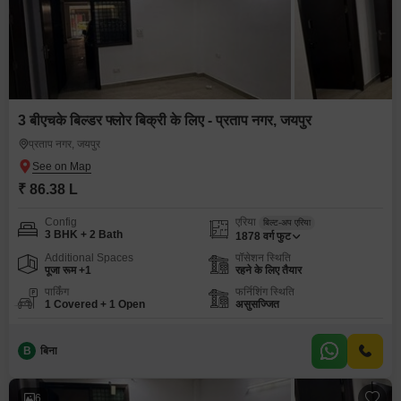
3 बीएचके बिल्डर फ्लोर बिक्री के लिए - प्रताप नगर, जयपुर
प्रताप नगर, जयपुर
₹ 86.38 L
Config
एरिया
बिल्ट-अप एरिया
3 BHK + 2 Bath
1878
वर्ग फुट
Additional Spaces
पॉसेशन स्थिति
पूजा रूम +1
रहने के लिए तैयार
पार्किंग
फर्निशिंग स्थिति
1 Covered + 1 Open
असुसज्जित
B
बिना
6