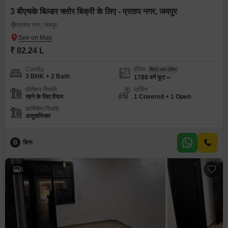
3 बीएचके बिल्डर फ्लोर बिक्री के लिए - प्रताप नगर, जयपुर
प्रताप नगर, जयपुर
₹ 82.24 L
Config
एरिया
बिल्ट-अप एरिया
3 BHK + 2 Bath
1788
वर्ग फुट
पॉसेशन स्थिति
पार्किंग
रहने के लिए तैयार
1 Covered + 1 Open
फर्निशिंग स्थिति
असुसज्जित
B
बिना
6