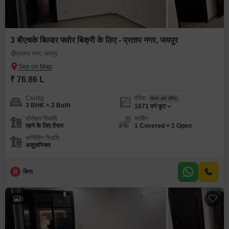
3 बीएचके बिल्डर फ्लोर बिक्री के लिए - प्रताप नगर, जयपुर
प्रताप नगर, जयपुर
₹ 76.86 L
Config
एरिया
बिल्ट-अप एरिया
3 BHK + 2 Bath
1671
वर्ग फुट
पॉसेशन स्थिति
पार्किंग
रहने के लिए तैयार
1 Covered + 1 Open
फर्निशिंग स्थिति
असुसज्जित
B
बिना
6