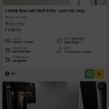
3 बीएचके बिल्डर फ्लोर बिक्री के लिए - प्रताप नगर, जयपुर
प्रताप नगर, जयपुर
₹ 1.02 Cr
Config
एरिया
बिल्ट-अप एरिया
3 BHK + 2 Bath
1560
वर्ग फुट
पॉसेशन स्थिति
पार्किंग
रहने के लिए तैयार
1 Covered + 1 Open
फर्निशिंग स्थिति
अर्ध-सुसज्जित
B
बिना
6