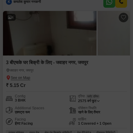
K
कमलेश कुमार ननकनी
4
3 बीएचके घर बिक्री के लिए - जवाहर नगर, जयपुर
जवाहर नगर, जयपुर
₹ 5.15 Cr
Config
एरिया
प्लॉट एरिया
3 BHK
2575
वर्ग फुट
Additional Spaces
पॉसेशन स्थिति
एक्स्ट्रा रूम
रहने के लिए तैयार
Facing
पार्किंग
ईस्ट Facing
1 Covered + 1 Open
प्राइम लोकेशन
वाइड रोड
सेफ़ एंड सिक्योर लोकैलिटी
वेल वेंटिलेटेड
पीसफुल विसिनिटी