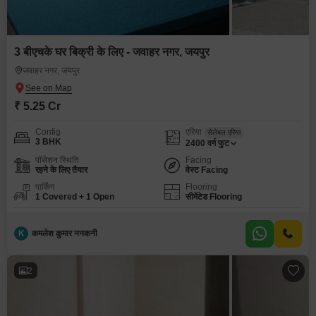
3 बीएचके घर बिक्री के लिए - जवाहर नगर, जयपुर
जवाहर नगर, जयपुर
₹ 5.25 Cr
Config
एरिया
सेलेबल एरिया
3 BHK
2400
वर्ग फुट
पॉसेशन स्थिति
Facing
रहने के लिए तैयार
वेस्ट Facing
पार्किंग
Flooring
1 Covered + 1 Open
सीमेंटेड Flooring
K
कमलेश कुमार ननकनी
2