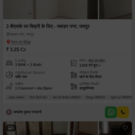
3 बीएचके घर बिक्री के लिए - जवाहर नगर, जयपुर
जवाहर नगर, जयपुर
₹ 3.25 Cr
Config
एरिया
बिल्ट-अप एरिया
3 BHK + 2 Bath
1208
वर्ग फुट
Additional Spaces
पॉसेशन स्थिति
सर्वेंट रूम
रहने के लिए तैयार
पार्किंग
फर्निशिंग स्थिति
1 Covered + n/a Open
असुसज्जित
प्राइम लोकेशन
नियर सिटी सेंटर
सेफ़ एंड सिक्योर लोकैलिटी
पीसफुल विसिनिटी
स्कूल्स इन विसिनिटी
K
कमलेश कुमार ननकनी
4