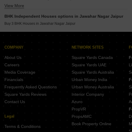
View More
3 BHK Houses for Sale in Jagatpura Jaipur
3 BHK Houses for Sale in Gandhi Path Jaipur
BHK Independent Houses options in Jawahar Nagar Jaipur
3 BHK Houses for Sale in Mansarovar Jaipur
Buy 3 BHK Houses in Jawahar Nagar Jaipur
3 BHK Houses for Sale in Dholai Jaipur
3 BHK Houses for Sale in Tonk Phatak Jaipur
3 BHK Houses for Sale in Raja Park Jaipur
COMPANY
NETWORK SITES
F
3 BHK Houses for Sale in Sodala Jaipur
About Us
Square Yards Canada
F
Careers
Square Yards UAE
L
Media Coverage
Square Yards Australia
S
Financials
Urban Money India
F
Frequently Asked Questions
Urban Money Australia
S
Square Yards Reviews
Interior Company
P
Contact Us
Azuro
A
PropVR
F
Legal
PropsAMC
D
Book Property Online
M
Terms & Conditions
S