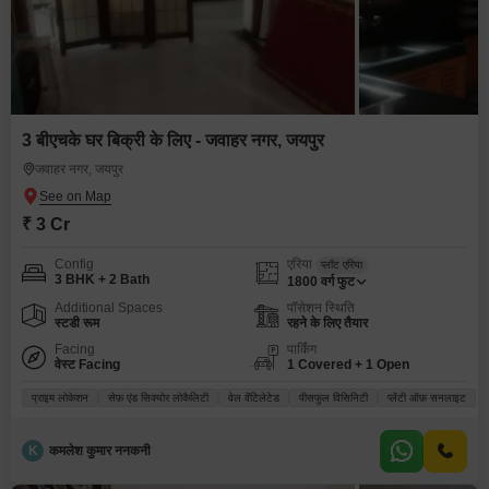
3 बीएचके घर बिक्री के लिए - जवाहर नगर, जयपुर
जवाहर नगर, जयपुर
₹ 3 Cr
Config
एरिया
प्लॉट एरिया
3 BHK + 2 Bath
1800
वर्ग फुट
Additional Spaces
पॉसेशन स्थिति
स्टडी रूम
रहने के लिए तैयार
Facing
पार्किंग
वेस्ट Facing
1 Covered + 1 Open
प्राइम लोकेशन
सेफ़ एंड सिक्योर लोकैलिटी
वेल वेंटिलेटेड
पीसफुल विसिनिटी
प्लेंटी ऑफ़ सनलाइट
K
कमलेश कुमार ननकनी