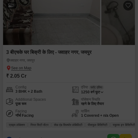
2
3 बीएचके घर बिक्री के लिए - जवाहर नगर, जयपुर
जवाहर नगर, जयपुर
₹ 2.05 Cr
Config
एरिया
प्लॉट एरिया
3 BHK + 2 Bath
1250
वर्ग फुट
Additional Spaces
पॉसेशन स्थिति
पूजा रूम
रहने के लिए तैयार
Facing
पार्किंग
नॉर्थ Facing
1 Covered + n/a Open
प्राइम लोकेशन
नियर सिटी सेंटर
सेफ़ एंड सिक्योर लोकैलिटी
पीसफुल विसिनिटी
स्कूल्स इन विसिनिटी