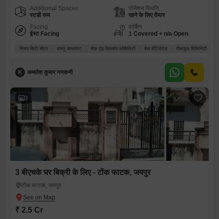
Additional Spaces
पॉसेशन स्थिति
स्टडी रूम
रहने के लिए तैयार
Facing
पार्किंग
ईस्ट Facing
1 Covered + n/a Open
नियर सिटी सेंटर
वास्तु कंप्लायंट
सेफ़ एंड सिक्योर लोकैलिटी
वेल वेंटिलेटेड
पीसफुल विसिनिटी
K
कमलेश कुमार ननकनी
3
3 बीएचके घर बिक्री के लिए - टोंक फाटक, जयपुर
टोंक फाटक, जयपुर
₹ 2.5 Cr