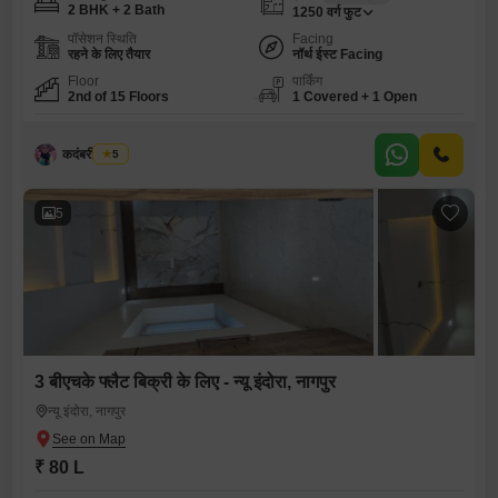
2 BHK + 2 Bath
1250
वर्ग फुट
पॉसेशन स्थिति
Facing
रहने के लिए तैयार
नॉर्थ ईस्ट Facing
Floor
पार्किंग
2nd of 15 Floors
1 Covered + 1 Open
कदंबरी मेश्राम
5
5
3 बीएचके फ्लैट बिक्री के लिए - न्यू इंदोरा, नागपुर
न्यू इंदोरा, नागपुर
₹ 80 L