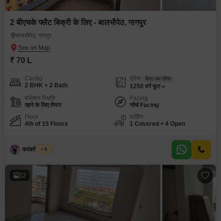
2 बीएचके फ्लैट बिक्री के लिए - बालभौपेठ, नागपुर
बालभौपेठ, नागपुर
₹ 70 L
Config
एरिया
बिल्ट-अप एरिया
2 BHK + 2 Bath
1250
वर्ग फुट
पॉसेशन स्थिति
Facing
रहने के लिए तैयार
नॉर्थ Facing
Floor
पार्किंग
4th of 15 Floors
1 Covered + 4 Open
कदंबरी मेश्राम
5
12