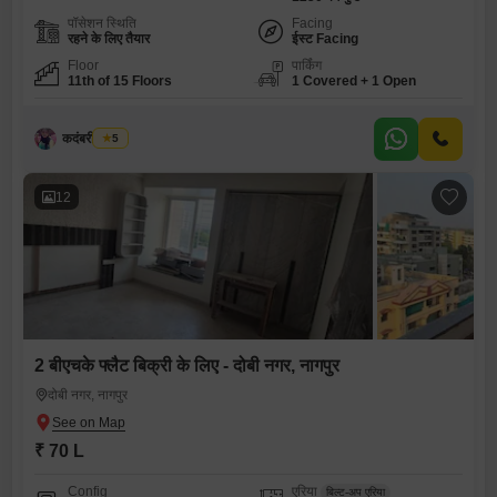
पॉसेशन स्थिति
Facing
रहने के लिए तैयार
ईस्ट Facing
Floor
पार्किंग
11th of 15 Floors
1 Covered + 1 Open
कदंबरी मेश्राम
5
12
2 बीएचके फ्लैट बिक्री के लिए - दोबी नगर, नागपुर
दोबी नगर, नागपुर
₹ 70 L
Config
एरिया
बिल्ट-अप एरिया