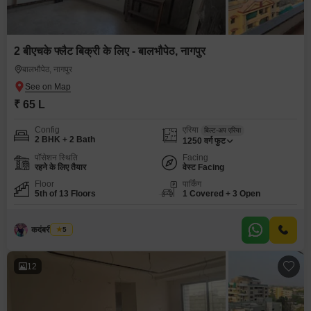
2 बीएचके फ्लैट बिक्री के लिए - बालभौपेठ, नागपुर
बालभौपेठ, नागपुर
₹ 65 L
Config
एरिया
बिल्ट-अप एरिया
2 BHK + 2 Bath
1250
वर्ग फुट
पॉसेशन स्थिति
Facing
रहने के लिए तैयार
वेस्ट Facing
Floor
पार्किंग
5th of 13 Floors
1 Covered + 3 Open
कदंबरी मेश्राम
5
12