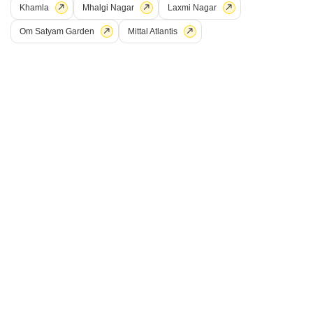
Khamla
Mhalgi Nagar
Laxmi Nagar
₹ 80 L
Om Satyam Garden
Mittal Atlantis
Config
एरिया
बिल्ट-अप एरिया
3 BHK + 3 Bath
1500
वर्ग फुट
पॉसेशन स्थिति
पार्किंग
रहने के लिए तैयार
6+ Covered + 6+ Open
फर्निशिंग स्थिति
असुसज्जित
कदंबरी मेश्राम
5
5
3 बीएचके फ्लैट बिक्री के लिए - मेकोसाबाग क्रिश्चियन कालोनी, नागपुर
मेकोसाबाग क्रिश्चियन कालोनी, नागपुर