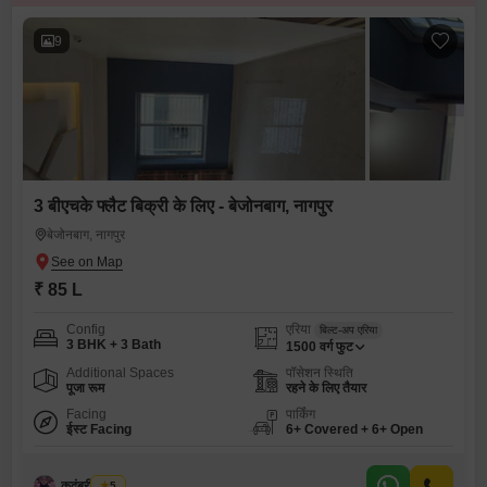
9
3 बीएचके फ्लैट बिक्री के लिए - बेजोनबाग, नागपुर
बेजोनबाग, नागपुर
₹ 85 L
Config
एरिया
बिल्ट-अप एरिया
3 BHK + 3 Bath
1500
वर्ग फुट
Additional Spaces
पॉसेशन स्थिति
पूजा रूम
रहने के लिए तैयार
Facing
पार्किंग
ईस्ट Facing
6+ Covered + 6+ Open
कदंबरी मेश्राम
5