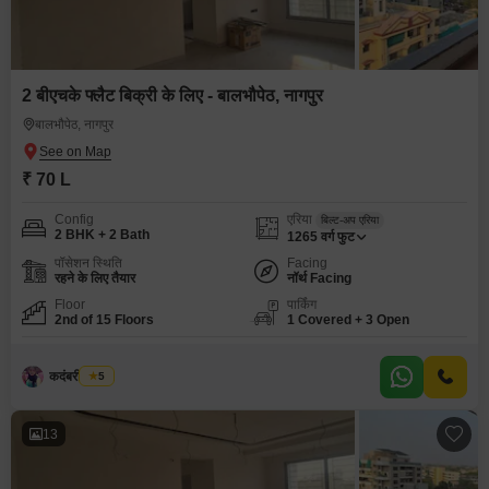
2 बीएचके फ्लैट बिक्री के लिए - बालभौपेठ, नागपुर
बालभौपेठ, नागपुर
₹ 70 L
Config
एरिया
बिल्ट-अप एरिया
2 BHK + 2 Bath
1265
वर्ग फुट
पॉसेशन स्थिति
Facing
रहने के लिए तैयार
नॉर्थ Facing
Floor
पार्किंग
2nd of 15 Floors
1 Covered + 3 Open
कदंबरी मेश्राम
5
13