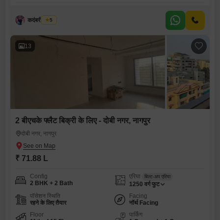
कदंबरी मेश्राम
5
13
2 बीएचके फ्लैट बिक्री के लिए - दोबी नगर, नागपुर
दोबी नगर, नागपुर
₹ 71.88 L
Config
एरिया
बिल्ट-अप एरिया
2 BHK + 2 Bath
1250
वर्ग फुट
पॉसेशन स्थिति
Facing
रहने के लिए तैयार
नॉर्थ Facing
Floor
पार्किंग