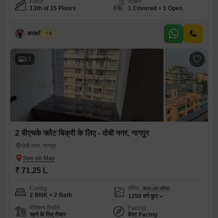
Floor
पार्किंग
13th of 15 Floors
1 Covered + 1 Open
कदंबरी मेश्राम
5
13
2 बीएचके फ्लैट बिक्री के लिए - दोबी नगर, नागपुर
दोबी नगर, नागपुर
₹ 71.25 L
Config
एरिया
बिल्ट-अप एरिया
2 BHK + 2 Bath
1250
वर्ग फुट
पॉसेशन स्थिति
Facing
रहने के लिए तैयार
वेस्ट Facing