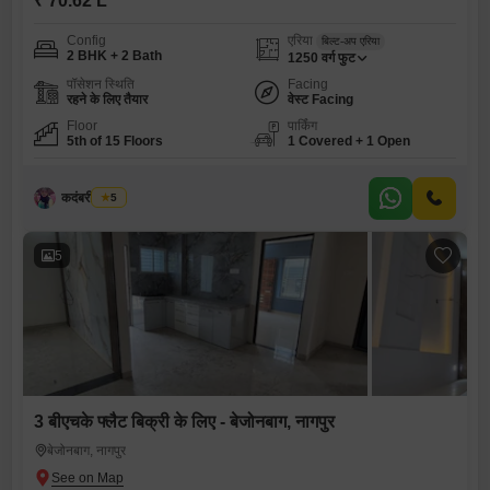
₹ 70.62 L
Config
एरिया
बिल्ट-अप एरिया
2 BHK + 2 Bath
1250
वर्ग फुट
पॉसेशन स्थिति
Facing
रहने के लिए तैयार
वेस्ट Facing
Floor
पार्किंग
5th of 15 Floors
1 Covered + 1 Open
कदंबरी मेश्राम
5
5
3 बीएचके फ्लैट बिक्री के लिए - बेजोनबाग, नागपुर
बेजोनबाग, नागपुर