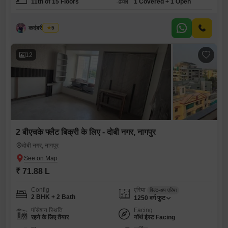
11th of 15 Floors
1 Covered + 1 Open
कदंबरी मेश्राम
5
12
2 बीएचके फ्लैट बिक्री के लिए - दोबी नगर, नागपुर
दोबी नगर, नागपुर
₹ 71.88 L
Config
एरिया
बिल्ट-अप एरिया
2 BHK + 2 Bath
1250
वर्ग फुट
पॉसेशन स्थिति
Facing
रहने के लिए तैयार
नॉर्थ ईस्ट Facing