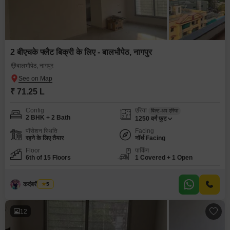
2 बीएचके फ्लैट बिक्री के लिए - बालभौपेठ, नागपुर
बालभौपेठ, नागपुर
₹ 71.25 L
Config
एरिया
बिल्ट-अप एरिया
2 BHK + 2 Bath
1250
वर्ग फुट
पॉसेशन स्थिति
Facing
रहने के लिए तैयार
नॉर्थ Facing
Floor
पार्किंग
6th of 15 Floors
1 Covered + 1 Open
कदंबरी मेश्राम
5
12