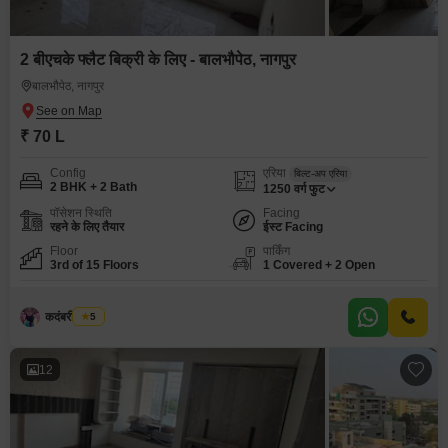
2 बीएचके फ्लैट बिक्री के लिए - बालभौपेठ, नागपुर
बालभौपेठ, नागपुर
₹ 70 L
Config
एरिया
बिल्ट-अप एरिया
2 BHK + 2 Bath
1250
वर्ग फुट
पॉसेशन स्थिति
Facing
रहने के लिए तैयार
ईस्ट Facing
Floor
पार्किंग
3rd of 15 Floors
1 Covered + 2 Open
कदंबरी मेश्राम
5
12