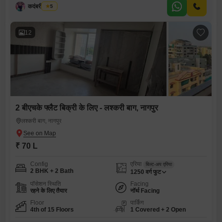
कदंबरी मेश्राम
5
12
2 बीएचके फ्लैट बिक्री के लिए - लश्करी बाग, नागपुर
लश्करी बाग, नागपुर
₹ 70 L
Config
एरिया
बिल्ट-अप एरिया
2 BHK + 2 Bath
1250
वर्ग फुट
पॉसेशन स्थिति
Facing
रहने के लिए तैयार
नॉर्थ Facing
Floor
पार्किंग
4th of 15 Floors
1 Covered + 2 Open