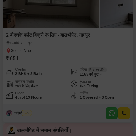
2 बीएचके फ्लैट बिक्री के लिए - बालभौपेठ, नागपुर
बालभौपेठ, नागपुर
₹ 65 L
Config
एरिया
बिल्ट-अप एरिया
2 BHK + 2 Bath
1165
वर्ग फुट
पॉसेशन स्थिति
Facing
रहने के लिए तैयार
वेस्ट Facing
Floor
पार्किंग
4th of 13 Floors
1 Covered + 3 Open
कदंबरी मेश्राम
5
बालभौपेठ में समान संपत्तियाँ।