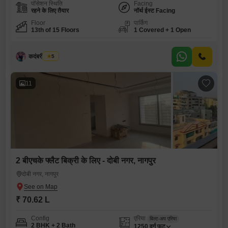
पॉसेशन स्थिति
Facing
रहने के लिए तैयार
नॉर्थ ईस्ट Facing
Floor
पार्किंग
13th of 15 Floors
1 Covered + 1 Open
कदंबरी मेश्राम
5
11
2 बीएचके फ्लैट बिक्री के लिए - दोबी नगर, नागपुर
दोबी नगर, नागपुर
₹ 70.62 L
Config
एरिया
बिल्ट-अप एरिया
2 BHK + 2 Bath
1250
वर्ग फुट