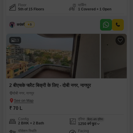
Floor
पार्किंग
5th of 15 Floors
1 Covered + 1 Open
कदंबरी मेश्राम
5
13
2 बीएचके फ्लैट बिक्री के लिए - दोबी नगर, नागपुर
दोबी नगर, नागपुर
₹ 70 L
Config
एरिया
बिल्ट-अप एरिया
2 BHK + 2 Bath
1250
वर्ग फुट
पॉसेशन स्थिति
Facing