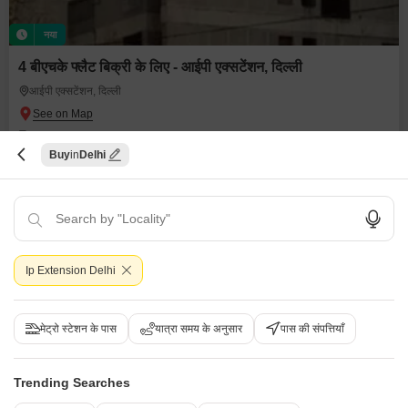
नया
4 बीएचके फ्लैट बिक्री के लिए - आईपी एक्सटेंशन, दिल्ली
आईपी एक्सटेंशन, दिल्ली
₹ 3.25 Cr
Buy
Delhi
Config
एरिया
कार्पेट एरिया
4 BHK + 3 Bath
2200
वर्ग फुट
पॉसेशन स्थिति
Facing
रहने के लिए तैयार
नॉर्थ ईस्ट Facing
Floor
पार्किंग
7th of 7 Floors
1 Covered + 1 Open
Ip Extension Delhi
विनोद कुमार शर्मा
मेट्रो स्टेशन के पास
यात्रा समय के अनुसार
पास की संपत्तियाँ
Trending Searches