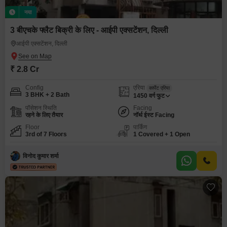
नया
3 बीएचके फ्लैट बिक्री के लिए - आईपी एक्सटेंशन, दिल्ली
आईपी एक्सटेंशन, दिल्ली
₹ 2.8 Cr
Config
एरिया
कार्पेट एरिया
3 BHK + 2 Bath
1450
वर्ग फुट
पॉसेशन स्थिति
Facing
रहने के लिए तैयार
नॉर्थ ईस्ट Facing
Floor
पार्किंग
3rd of 7 Floors
1 Covered + 1 Open
विनोद कुमार शर्मा