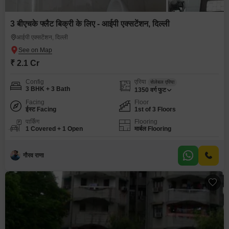
3 बीएचके फ्लैट बिक्री के लिए - आईपी एक्सटेंशन, दिल्ली
आईपी एक्सटेंशन, दिल्ली
₹ 2.1 Cr
Config
एरिया
सेलेबल एरिया
3 BHK + 3 Bath
1350
वर्ग फुट
Facing
Floor
ईस्ट Facing
1st of 3 Floors
पार्किंग
Flooring
1 Covered + 1 Open
मार्बल Flooring
गौरव राणा