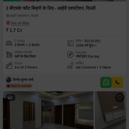
3 बीएचके फ्लैट बिक्री के लिए - आईपी एक्सटेंशन, दिल्ली
आईपी एक्सटेंशन, दिल्ली
₹ 1.7 Cr
Config
एरिया
बिल्ट-अप एरिया
3 BHK + 2 Bath
1250
वर्ग फुट
पॉसेशन स्थिति
Facing
रहने के लिए तैयार
नॉर्थ ईस्ट Facing
Floor
पार्किंग
1st of 3 Floors
n/a Covered + 1 Open
विनोद कुमार शर्मा
2