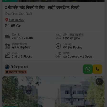
2 बीएचके फ्लैट बिक्री के लिए - आईपी एक्सटेंशन, दिल्ली
आईपी एक्सटेंशन, दिल्ली
₹ 1.65 Cr
Config
एरिया
बिल्ट-अप एरिया
2 BHK + 2 Bath
1050
वर्ग फुट
पॉसेशन स्थिति
Facing
रहने के लिए तैयार
नॉर्थ ईस्ट Facing
Floor
पार्किंग
2nd of 3 Floors
n/a Covered + 1 Open
विनोद कुमार शर्मा