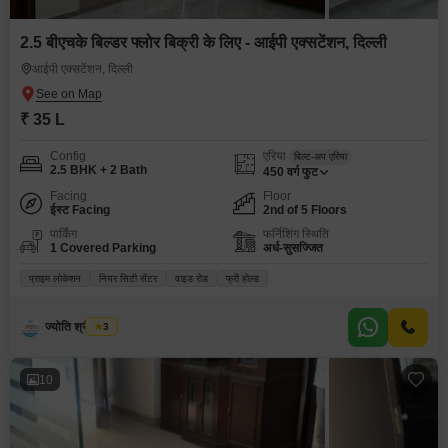
2.5 बीएचके बिल्डर फ्लोर बिक्री के लिए - आईपी एक्सटेंशन, दिल्ली
आईपी एक्सटेंशन, दिल्ली
₹ 35 L
Config
एरिया
बिल्ट-अप एरिया
2.5 BHK + 2 Bath
450
वर्ग फुट
Facing
Floor
ईस्ट Facing
2nd of 5 Floors
पार्किंग
फर्निशिंग स्थिति
1 Covered Parking
अर्ध-सुसज्जित
प्राइम लोकेशन
नियर सिटी सेंटर
वाइड रोड
फ्री होल्ड
ज्योति श्रीवास्तव
3
10