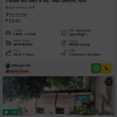
3 बीएचके फ्लैट बिक्री के लिए - आईपी एक्सटेंशन, दिल्ली
आईपी एक्सटेंशन, दिल्ली
₹ 3.5 Cr
Config
एरिया
बिल्ट-अप एरिया
3 BHK + 2 Bath
1550
वर्ग फुट
पॉसेशन स्थिति
Facing
रहने के लिए तैयार
नॉर्थ ईस्ट Facing
Floor
पार्किंग
7th of 7 Floors
1 Covered + n/a Open
विनोद कुमार शर्मा
नया