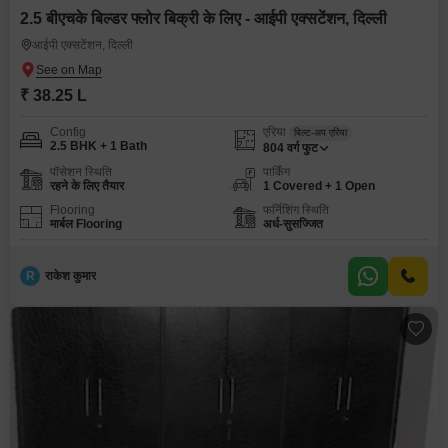
2.5 बीएचके बिल्डर फ्लोर बिक्री के लिए - आईपी एक्सटेंशन, दिल्ली
आईपी एक्सटेंशन, दिल्ली
₹ 38.25 L
Config
एरिया
बिल्ट-अप एरिया
2.5 BHK + 1 Bath
804
वर्ग फुट
पॉसेशन स्थिति
पार्किंग
रहने के लिए तैयार
1 Covered + 1 Open
Flooring
फर्निशिंग स्थिति
मार्बल Flooring
अर्ध-सुसज्जित
R
राकेश कुमार