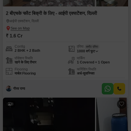
2 बीएचके फ्लैट बिक्री के लिए - आईपी एक्सटेंशन, दिल्ली
आईपी एक्सटेंशन, दिल्ली
₹ 1.6 Cr
Config
एरिया
कार्पेट एरिया
2 BHK + 2 Bath
1000
वर्ग फुट
पॉसेशन स्थिति
पार्किंग
रहने के लिए तैयार
1 Covered + 1 Open
Flooring
फर्निशिंग स्थिति
मार्बल Flooring
अर्ध-सुसज्जित
गौरव राणा
8