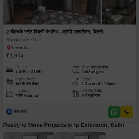
2 बीएचके फ्लैट बिक्री के लिए - आईपी एक्सटेंशन, दिल्ली
आईपी एक्सटेंशन, दिल्ली
₹ 1.6 Cr
Config
एरिया
बिल्ट-अप एरिया
2 BHK + 2 Bath
1002
वर्ग फुट
पॉसेशन स्थिति
पार्किंग
रहने के लिए तैयार
1 Covered + 1 Open
Flooring
फर्निशिंग स्थिति
मार्बल Flooring
अर्ध-सुसज्जित
G
गौरव राणा
Ready to Move Projects in Ip Extension, Delhi