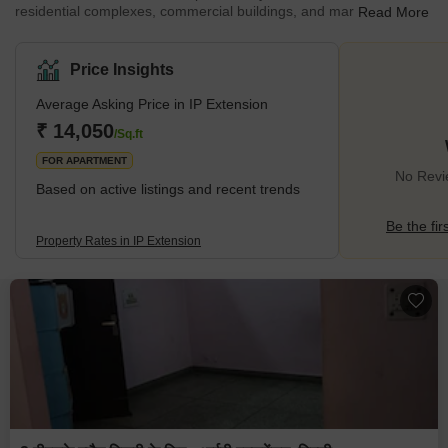
residential complexes, commercial buildings, and markets. The
Read More
locality is primarily a residential area with a good mix of
independent houses, apartments, and builder floors. The area is
known for its lush green parks and open spaces, making it a
Price Insights
peaceful place to live in. What's Great about IP Extension Delhi
One of the biggest advantages of living in IP Extension is its
Average Asking Price in IP Extension
strategic location.
₹ 14,050
/Sq.ft
FOR APARTMENT
No Revie
Based on active listings and recent trends
Be the fir
Property Rates in IP Extension