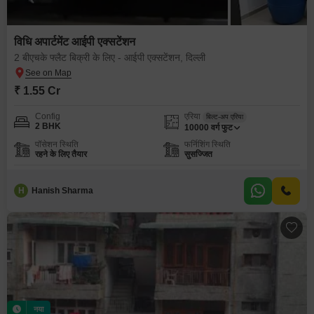
विधि अपार्टमेंट आईपी एक्सटेंशन
2 बीएचके फ्लैट बिक्री के लिए - आईपी एक्सटेंशन, दिल्ली
₹ 1.55 Cr
Config
एरिया
बिल्ट-अप एरिया
2 BHK
10000
वर्ग फुट
पॉसेशन स्थिति
फर्निशिंग स्थिति
रहने के लिए तैयार
सुसज्जित
H
Hanish Sharma
नया