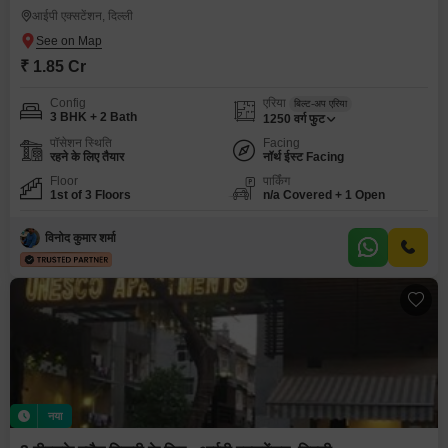
आईपी एक्सटेंशन, दिल्ली
₹ 1.85 Cr
Config
एरिया
बिल्ट-अप एरिया
3 BHK + 2 Bath
1250
वर्ग फुट
पॉसेशन स्थिति
Facing
रहने के लिए तैयार
नॉर्थ ईस्ट Facing
Floor
पार्किंग
1st of 3 Floors
n/a Covered + 1 Open
विनोद कुमार शर्मा
नया