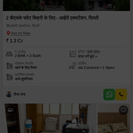
2 बीएचके फ्लैट बिक्री के लिए - आईपी एक्सटेंशन, दिल्ली
आईपी एक्सटेंशन, दिल्ली
₹ 1.3 Cr
Config
एरिया
कार्पेट एरिया
2 BHK + 2 Bath
850
वर्ग फुट
पॉसेशन स्थिति
पार्किंग
रहने के लिए तैयार
n/a Covered + 1 Open
फर्निशिंग स्थिति
अर्ध-सुसज्जित
गौरव राणा
6