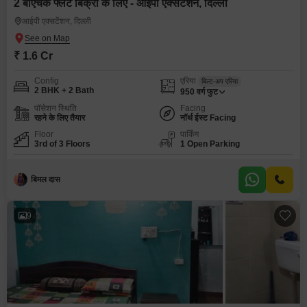
2 बीएचके फ्लैट बिक्री के लिए - आईपी एक्सटेंशन, दिल्ली
आईपी एक्सटेंशन, दिल्ली
₹ 1.6 Cr
Config
एरिया
बिल्ट-अप एरिया
2 BHK + 2 Bath
950
वर्ग फुट
पॉसेशन स्थिति
Facing
रहने के लिए तैयार
नॉर्थ ईस्ट Facing
Floor
पार्किंग
3rd of 3 Floors
1 Open Parking
बिमल दास
9