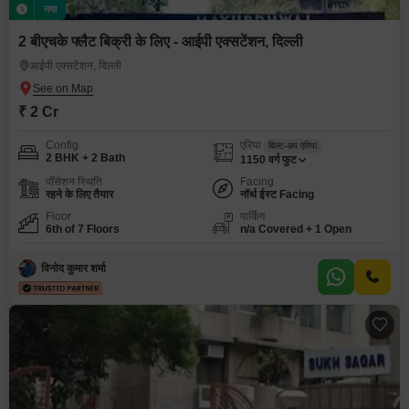
नया
2 बीएचके फ्लैट बिक्री के लिए - आईपी एक्सटेंशन, दिल्ली
आईपी एक्सटेंशन, दिल्ली
₹ 2 Cr
Config
एरिया
बिल्ट-अप एरिया
2 BHK + 2 Bath
1150
वर्ग फुट
पॉसेशन स्थिति
Facing
रहने के लिए तैयार
नॉर्थ ईस्ट Facing
Floor
पार्किंग
6th of 7 Floors
n/a Covered + 1 Open
विनोद कुमार शर्मा