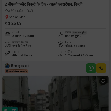
2 बीएचके फ्लैट बिक्री के लिए - आईपी एक्सटेंशन, दिल्ली
आईपी एक्सटेंशन, दिल्ली
₹ 1.25 Cr
Config
एरिया
बिल्ट-अप एरिया
2 BHK + 2 Bath
800
वर्ग फुट
पॉसेशन स्थिति
Facing
रहने के लिए तैयार
नॉर्थ ईस्ट Facing
Floor
पार्किंग
4th of 4 Floors
1 Covered + 1 Open
विनोद कुमार शर्मा
नया