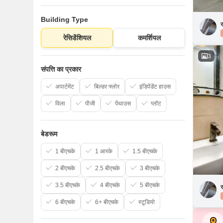
Building Type
र
रेसिडेंशियल
कमर्शियल
3
संपत्ति का प्रकार
अपार्टमेंट
बिल्डर फ्लोर
इंडिपेंडेंट हाउस
विला
पीजी
पेंथाउस
प्लॉट
बेडरूम
1 बीएचके
1 आरके
1.5 बीएचके
2 बीएचके
2.5 बीएचके
3 बीएचके
3.5 बीएचके
4 बीएचके
5 बीएचके
र
6 बीएचके
6+ बीएचके
स्टूडियो