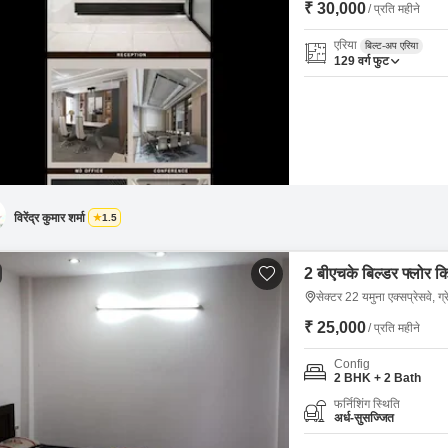
₹ 30,000
/ प्रति महीने
एरिया
बिल्ट-अप एरिया
129
वर्ग फुट
विरेंद्र कुमार शर्मा
1.5
2 बीएचके बिल्डर फ्लोर कि
सेक्टर 22 यमुना एक्सप्रेसवे, ग्
₹ 25,000
/ प्रति महीने
Config
2 BHK + 2 Bath
फर्निशिंग स्थिति
अर्ध-सुसज्जित