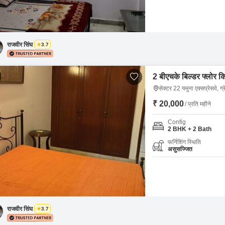
राजवीर सिंघ
3.7
2 बीएचके बिल्डर फ्लोर कि
सेक्टर 22 यमुना एक्सप्रेसवे, ग्
₹ 20,000
/ प्रति महीने
Config
2 BHK + 2 Bath
फर्निशिंग स्थिति
असुसज्जित
राजवीर सिंघ
3.7