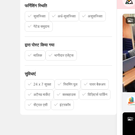
फर्निशिंग स्थिति
सुसज्जित
अर्ध-सुसज्जित
असुसज्जित
2
गेटेड समुदाय
द्वारा पोस्ट किया गया
मालिक
भागीदार एजेंट्स
सुविधाएं
24 x 7 सुरक्षा
स्विमिंग पूल
पावर बैकअप
अटैच्ड मार्केट
क्लबहाउस
विज़िटर्स पार्किंग
सेंट्रल एसी
इंटरकॉम
2