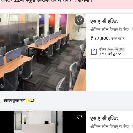
सेक्टर 22बी यमुना एक्सप्रेसवे में समान संपत्तियाँ।
एस ए सी इडिट
ऑफिस स्पेस किराए के लिए - स
₹ 77,000
/ प्रति महीने
एरिया
बिल्ट-अप एरिया
1290
वर्ग फुट
विरेंद्र कुमार शर्मा
1.5
एस ए सी इडिट
ऑफिस स्पेस किराए के लिए - स