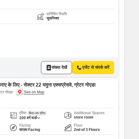
फर्निशिंग स्थिति
सुसज्जित
संख्या देखें
एजेंट से संपर्क करें
राए के लिए - सेक्टर 22 यमुना एक्सप्रेसवे, ग्रेटर नोएडा
रेटर नोएडा
एरिया
Additional Spaces
बिल्ट-अप एरिया
store room
100
वर्ग यार्ड
Facing
Floor
साउथ Facing
2nd of 3 Floors