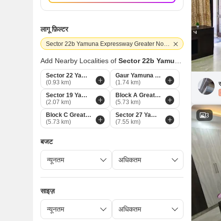
लागू फ़िल्टर
Sector 22b Yamuna Expressway Greater Noida
Add Nearby Localities of
Sector 22b Yamuna Expressway
Sector 22 Yamuna Expressway Greater Noida
Gaur Yamuna City Greater Noida
(0.93 km)
(1.74 km)
र
Sector 19 Yamuna Expressway Greater Noida
Block A Greater Noida
(2.07 km)
(5.73 km)
Block C Greater Noida
Sector 27 Yamuna Expressway Greater Noida
3
(5.73 km)
(7.55 km)
बजट
साइज़