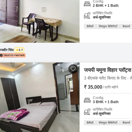
Config
Mortgage Partnerships
2 BHK + 1 Bath
False Ceiling Design
SuperAgent Pro
फर्निशिंग स्थिति
TV Unit Design
अर्ध-सुसज्जित
फ़ैमिली
पीसफुल विसिनिटी
बैचलर्स
Wall Paint Design
Wall Design
Window Design
ाजवीर सिंघ
3.7
Tiles Design
Kitchen Tiles Design
जयपी यमुना विहार प्लॉट्स
Kitchen False Ceiling Design
3 बीएचके फ्लैट किराए के लिए - से
₹ 35,000
Staircase Design
/ प्रति महीने
Door Design
Config
3 BHK + 1 Bath
Crockery Unit Design
फर्निशिंग स्थिति
अर्ध-सुसज्जित
Study Room Design
फ़ैमिली
पीसफुल विसिनिटी
बैचलर्स