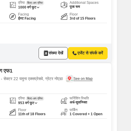
एरिया
Additional Spaces
बिल्ट-अप एरिया
पूजा रूम
1000
वर्ग फुट
Facing
Floor
ईस्ट Facing
3rd of 15 Floors
संख्या देखें
एजेंट से संपर्क करें
ंग एफ1
- सेक्टर 22 यमुना एक्सप्रेसवे, ग्रेटर नोएडा
एरिया
फर्निशिंग स्थिति
बिल्ट-अप एरिया
अर्ध-सुसज्जित
953
वर्ग फुट
Floor
पार्किंग
11th of 18 Floors
1 Covered + 1 Open