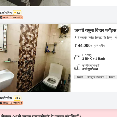
ाजवीर सिंघ
3.7
जयपी यमुना विहार प्लॉट्स
3 बीएचके फ्लैट किराए के लिए - से
₹ 44,000
/ प्रति महीने
Config
3 BHK + 1 Bath
फर्निशिंग स्थिति
अर्ध-सुसज्जित
फ़ैमिली
पीसफुल विसिनिटी
बैचलर्स
ाजवीर सिंघ
3.7