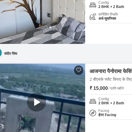
Config
2 BHK + 2 Bath
फर्निशिंग स्थिति
अर्ध-सुसज्जित
संदीप सिंघ
आजनारा पैनोरामा फेसि
2 बीएचके फ्लैट किराए के लिए 
₹ 15,000
/ प्रति महीने
Config
2 BHK + 2 Bath
Facing
ईस्ट Facing