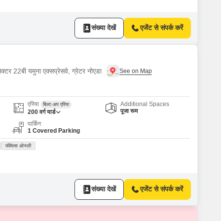
संख्या देखें
एजेंट से संपर्क करें
क्टर 22बी यमुना एक्सप्रेसवे, ग्रेटर नोएडा
एरिया
Additional Spaces
बिल्ट-अप एरिया
पूजा रूम
200
वर्ग यार्ड
पार्किंग
1 Covered Parking
फीमेल्स ओनली
संख्या देखें
एजेंट से संपर्क करें