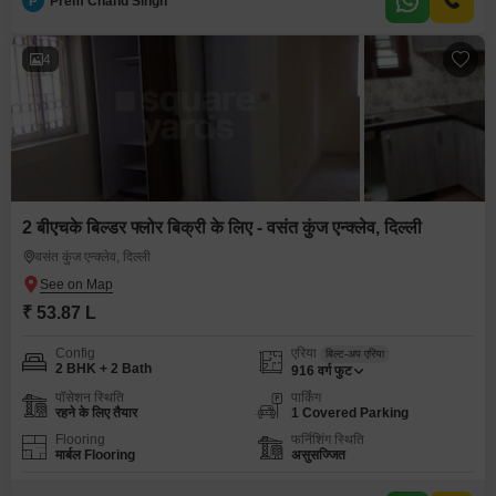
P
Prem Chand Singh
4
2 बीएचके बिल्डर फ्लोर बिक्री के लिए - वसंत कुंज एन्क्लेव, दिल्ली
वसंत कुंज एन्क्लेव, दिल्ली
₹ 53.87 L
Config
एरिया
बिल्ट-अप एरिया
2 BHK + 2 Bath
916
वर्ग फुट
पॉसेशन स्थिति
पार्किंग
रहने के लिए तैयार
1 Covered Parking
Flooring
फर्निशिंग स्थिति
मार्बल Flooring
असुसज्जित