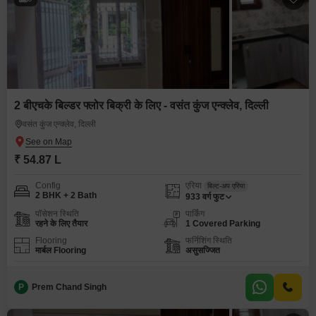
2 बीएचके बिल्डर फ्लोर बिक्री के लिए - वसंत कुंज एन्क्लेव, दिल्ली
वसंत कुंज एन्क्लेव, दिल्ली
₹ 54.87 L
Config
एरिया
बिल्ट-अप एरिया
2 BHK + 2 Bath
933
वर्ग फुट
पॉसेशन स्थिति
पार्किंग
रहने के लिए तैयार
1 Covered Parking
Flooring
फर्निशिंग स्थिति
मार्बल Flooring
असुसज्जित
P
Prem Chand Singh