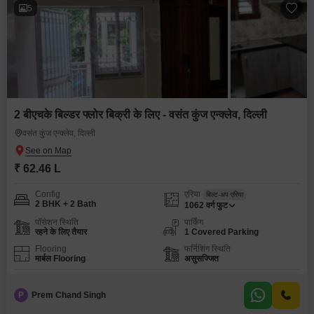
5
2 बीएचके बिल्डर फ्लोर बिक्री के लिए - वसंत कुंज एन्क्लेव, दिल्ली
वसंत कुंज एन्क्लेव, दिल्ली
₹ 62.46 L
Config
एरिया
बिल्ट-अप एरिया
2 BHK + 2 Bath
1062
वर्ग फुट
पॉसेशन स्थिति
पार्किंग
रहने के लिए तैयार
1 Covered Parking
Flooring
फर्निशिंग स्थिति
मार्बल Flooring
असुसज्जित
P
Prem Chand Singh