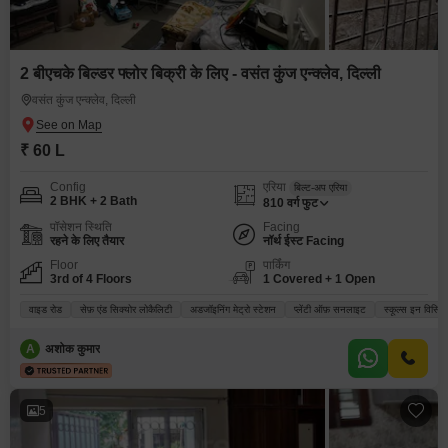
2 बीएचके बिल्डर फ्लोर बिक्री के लिए - वसंत कुंज एन्क्लेव, दिल्ली
वसंत कुंज एन्क्लेव, दिल्ली
₹ 60 L
Config
एरिया
बिल्ट-अप एरिया
2 BHK + 2 Bath
810
वर्ग फुट
पॉसेशन स्थिति
Facing
रहने के लिए तैयार
नॉर्थ ईस्ट Facing
Floor
पार्किंग
3rd of 4 Floors
1 Covered + 1 Open
वाइड रोड
सेफ़ एंड सिक्योर लोकैलिटी
अडजॉइनिंग मेट्रो स्टेशन
प्लेंटी ऑफ़ सनलाइट
स्कूल्स इन विसिन
A
अशोक कुमार
5