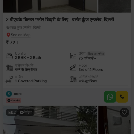
2 बीएचके बिल्डर फ्लोर बिक्री के लिए - वसंत कुंज एन्क्लेव, दिल्ली
वसंत कुंज एन्क्लेव, दिल्ली
₹ 72 L
Config
एरिया
बिल्ट-अप एरिया
2 BHK + 2 Bath
75
वर्ग यार्ड
पॉसेशन स्थिति
Floor
रहने के लिए तैयार
3rd of 4 Floors
पार्किंग
फर्निशिंग स्थिति
1 Covered Parking
अर्ध-सुसज्जित
S
शबाना
12
विडियो