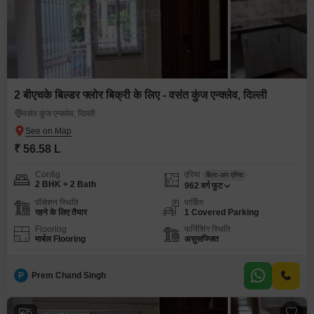
2 बीएचके बिल्डर फ्लोर बिक्री के लिए - वसंत कुंज एन्क्लेव, दिल्ली
वसंत कुंज एन्क्लेव, दिल्ली
₹ 56.58 L
Config
एरिया
बिल्ट-अप एरिया
2 BHK + 2 Bath
962
वर्ग फुट
पॉसेशन स्थिति
पार्किंग
रहने के लिए तैयार
1 Covered Parking
Flooring
फर्निशिंग स्थिति
मार्बल Flooring
असुसज्जित
P
Prem Chand Singh
5