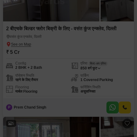
2 बीएचके बिल्डर फ्लोर बिक्री के लिए - वसंत कुंज एन्क्लेव, दिल्ली
वसंत कुंज एन्क्लेव, दिल्ली
₹ 5 Cr
Config
एरिया
बिल्ट-अप एरिया
2 BHK + 2 Bath
850
वर्ग फुट
पॉसेशन स्थिति
पार्किंग
रहने के लिए तैयार
1 Covered Parking
Flooring
फर्निशिंग स्थिति
मार्बल Flooring
असुसज्जित
P
Prem Chand Singh
5