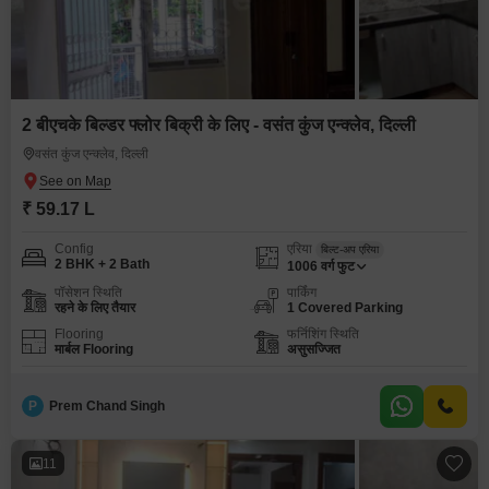
2 बीएचके बिल्डर फ्लोर बिक्री के लिए - वसंत कुंज एन्क्लेव, दिल्ली
वसंत कुंज एन्क्लेव, दिल्ली
₹ 59.17 L
Config
एरिया
बिल्ट-अप एरिया
2 BHK + 2 Bath
1006
वर्ग फुट
पॉसेशन स्थिति
पार्किंग
रहने के लिए तैयार
1 Covered Parking
Flooring
फर्निशिंग स्थिति
मार्बल Flooring
असुसज्जित
P
Prem Chand Singh
11