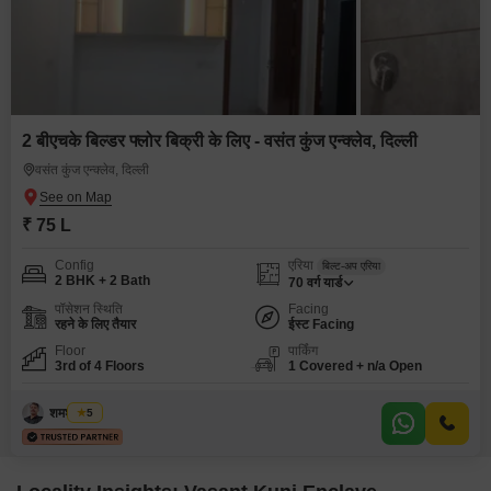
2 बीएचके बिल्डर फ्लोर बिक्री के लिए - वसंत कुंज एन्क्लेव, दिल्ली
वसंत कुंज एन्क्लेव, दिल्ली
₹ 75 L
Config
एरिया
बिल्ट-अप एरिया
2 BHK + 2 Bath
70
वर्ग यार्ड
पॉसेशन स्थिति
Facing
रहने के लिए तैयार
ईस्ट Facing
Floor
पार्किंग
3rd of 4 Floors
1 Covered + n/a Open
शमशेर खान
5