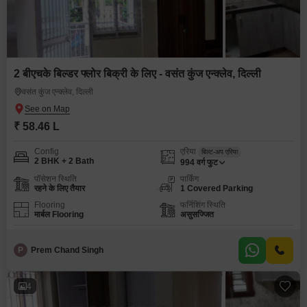
2 बीएचके बिल्डर फ्लोर बिक्री के लिए - वसंत कुंज एन्क्लेव, दिल्ली
वसंत कुंज एन्क्लेव, दिल्ली
₹ 58.46 L
Config
एरिया
बिल्ट-अप एरिया
2 BHK + 2 Bath
994
वर्ग फुट
पॉसेशन स्थिति
पार्किंग
रहने के लिए तैयार
1 Covered Parking
Flooring
फर्निशिंग स्थिति
मार्बल Flooring
असुसज्जित
P
Prem Chand Singh
4