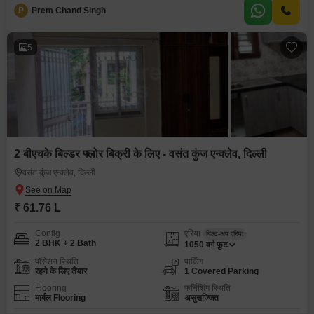
P
Prem Chand Singh
5
2 बीएचके बिल्डर फ्लोर बिक्री के लिए - वसंत कुंज एन्क्लेव, दिल्ली
वसंत कुंज एन्क्लेव, दिल्ली
₹ 61.76 L
Config
एरिया
बिल्ट-अप एरिया
2 BHK + 2 Bath
1050
वर्ग फुट
पॉसेशन स्थिति
पार्किंग
रहने के लिए तैयार
1 Covered Parking
Flooring
फर्निशिंग स्थिति
मार्बल Flooring
असुसज्जित