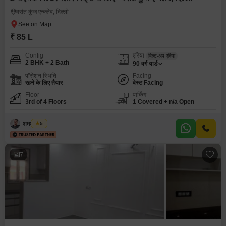
वसंत कुंज एन्क्लेव, दिल्ली
₹ 85 L
Config
एरिया
बिल्ट-अप एरिया
2 BHK + 2 Bath
90
वर्ग यार्ड
पॉसेशन स्थिति
Facing
रहने के लिए तैयार
वेस्ट Facing
Floor
पार्किंग
3rd of 4 Floors
1 Covered + n/a Open
शमशेर खान
5
7