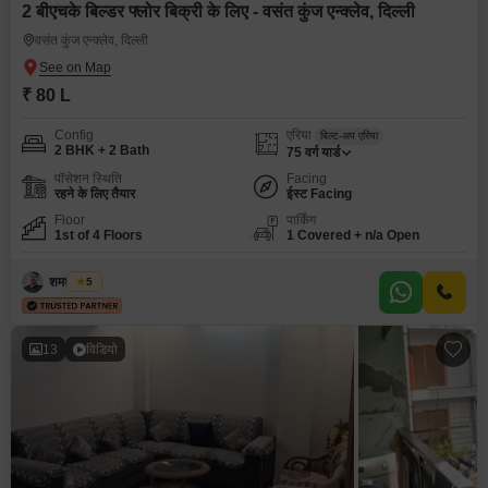
2 बीएचके बिल्डर फ्लोर बिक्री के लिए - वसंत कुंज एन्क्लेव, दिल्ली
वसंत कुंज एन्क्लेव, दिल्ली
₹ 80 L
Config
एरिया
बिल्ट-अप एरिया
2 BHK + 2 Bath
75
वर्ग यार्ड
पॉसेशन स्थिति
Facing
रहने के लिए तैयार
ईस्ट Facing
Floor
पार्किंग
1st of 4 Floors
1 Covered + n/a Open
शमशेर खान
5
13
विडियो