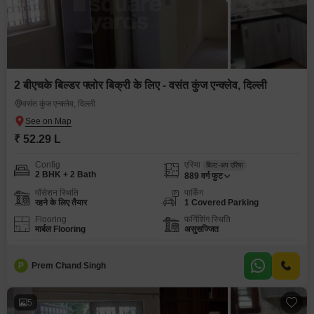
2 बीएचके बिल्डर फ्लोर बिक्री के लिए - वसंत कुंज एन्क्लेव, दिल्ली
वसंत कुंज एन्क्लेव, दिल्ली
₹ 52.29 L
Config
एरिया
बिल्ट-अप एरिया
2 BHK + 2 Bath
889
वर्ग फुट
पॉसेशन स्थिति
पार्किंग
रहने के लिए तैयार
1 Covered Parking
Flooring
फर्निशिंग स्थिति
मार्बल Flooring
असुसज्जित
P
Prem Chand Singh
5