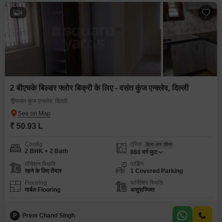
4
2 बीएचके बिल्डर फ्लोर बिक्री के लिए - वसंत कुंज एन्क्लेव, दिल्ली
वसंत कुंज एन्क्लेव, दिल्ली
₹ 50.93 L
Config
एरिया
बिल्ट-अप एरिया
2 BHK + 2 Bath
866
वर्ग फुट
पॉसेशन स्थिति
पार्किंग
रहने के लिए तैयार
1 Covered Parking
Flooring
फर्निशिंग स्थिति
मार्बल Flooring
असुसज्जित
P
Prem Chand Singh