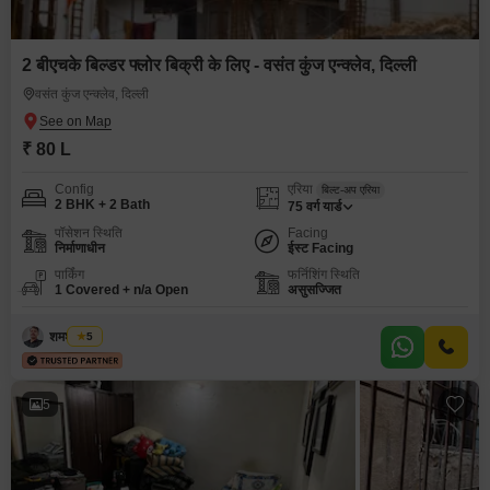
2 बीएचके बिल्डर फ्लोर बिक्री के लिए - वसंत कुंज एन्क्लेव, दिल्ली
वसंत कुंज एन्क्लेव, दिल्ली
₹ 80 L
Config
एरिया
बिल्ट-अप एरिया
2 BHK + 2 Bath
75
वर्ग यार्ड
पॉसेशन स्थिति
Facing
निर्माणाधीन
ईस्ट Facing
पार्किंग
फर्निशिंग स्थिति
1 Covered + n/a Open
असुसज्जित
शमशेर खान
5
5