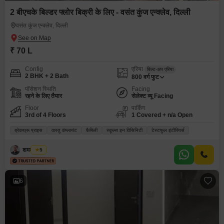
2 बीएचके बिल्डर फ्लोर बिक्री के लिए - वसंत कुंज एन्क्लेव, दिल्ली
वसंत कुंज एन्क्लेव, दिल्ली
₹ 70 L
Config
एरिया
बिल्ट-अप एरिया
2 BHK + 2 Bath
800
वर्ग फुट
पॉसेशन स्थिति
Facing
रहने के लिए तैयार
सेलेक्ट व्यू Facing
Floor
पार्किंग
3rd of 4 Floors
1 Covered + n/a Open
ब्रेकथ्रू प्राइस
वास्तु कंप्लायंट
फ़ैमिली
स्कूल्स इन विसिनिटी
टेस्टफुल इंटीरियर्स
शमशेर खान
5
6