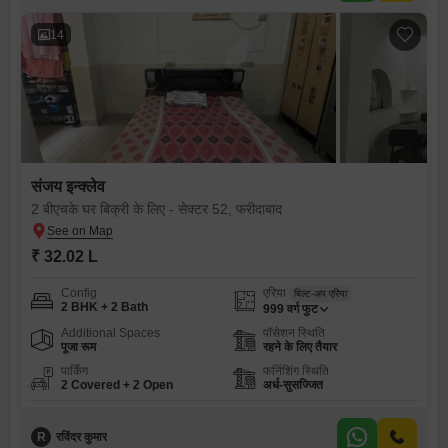
14
संजय इन्क्लेव
2 बीएचके घर बिक्री के लिए - सेक्टर 52, फरीदाबाद
₹ 32.02 L
Config
एरिया
बिल्ट-अप एरिया
2 BHK + 2 Bath
999
वर्ग फुट
Additional Spaces
पॉसेशन स्थिति
पूजा रूम
रहने के लिए तैयार
पार्किंग
फर्निशिंग स्थिति
2 Covered + 2 Open
अर्ध-सुसज्जित
R
रविंदर कुमार