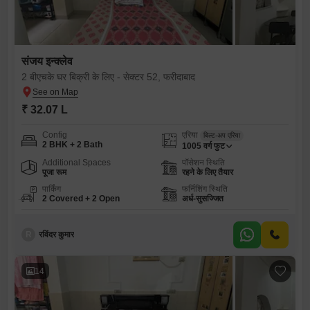
संजय इन्क्लेव
2 बीएचके घर बिक्री के लिए - सेक्टर 52, फरीदाबाद
₹ 32.07 L
Config
एरिया
बिल्ट-अप एरिया
2 BHK + 2 Bath
1005
वर्ग फुट
Additional Spaces
पॉसेशन स्थिति
पूजा रूम
रहने के लिए तैयार
पार्किंग
फर्निशिंग स्थिति
2 Covered + 2 Open
अर्ध-सुसज्जित
R
रविंदर कुमार
14