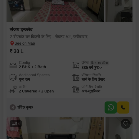
संजय इन्क्लेव
2 बीएचके घर बिक्री के लिए - सेक्टर 52, फरीदाबाद
₹ 30 L
Config
एरिया
बिल्ट-अप एरिया
2 BHK + 2 Bath
885
वर्ग फुट
Additional Spaces
पॉसेशन स्थिति
पूजा रूम
रहने के लिए तैयार
पार्किंग
फर्निशिंग स्थिति
2 Covered + 2 Open
अर्ध-सुसज्जित
R
रविंदर कुमार
14