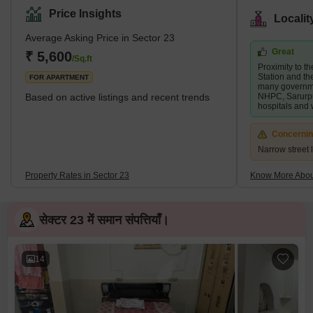
Price Insights
Locali
Average Asking Price in Sector 23
Great
₹ 5,600
/Sq.ft
Proximity to 
Station and the
FOR APARTMENT
many governme
Based on active listings and recent trends
NHPC, Sarurpu
hospitals and 
Concerni
Narrow street 
Property Rates in Sector 23
Know More Abou
सेक्टर 23 में समान संपत्तियाँ।
14