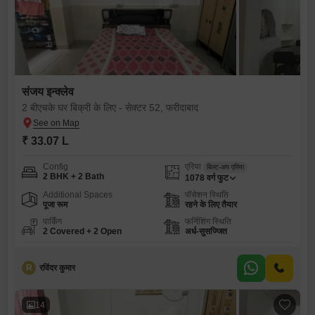
संजय इन्क्लेव
2 बीएचके घर बिक्री के लिए - सेक्टर 52, फरीदाबाद
₹ 33.07 L
Config
एरिया
बिल्ट-अप एरिया
2 BHK + 2 Bath
1078
वर्ग फुट
Additional Spaces
पॉसेशन स्थिति
पूजा रूम
रहने के लिए तैयार
पार्किंग
फर्निशिंग स्थिति
2 Covered + 2 Open
अर्ध-सुसज्जित
R
रविंदर कुमार
14