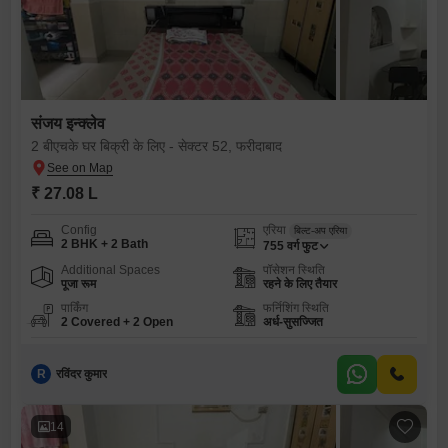
संजय इन्क्लेव
2 बीएचके घर बिक्री के लिए - सेक्टर 52, फरीदाबाद
₹ 27.08 L
Config
एरिया
बिल्ट-अप एरिया
2 BHK + 2 Bath
755
वर्ग फुट
Additional Spaces
पॉसेशन स्थिति
पूजा रूम
रहने के लिए तैयार
पार्किंग
फर्निशिंग स्थिति
2 Covered + 2 Open
अर्ध-सुसज्जित
R
रविंदर कुमार
14