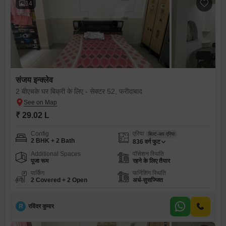
14
संजय इन्क्लेव
2 बीएचके घर बिक्री के लिए - सेक्टर 52, फरीदाबाद
₹ 29.02 L
Config
एरिया
बिल्ट-अप एरिया
2 BHK + 2 Bath
836
वर्ग फुट
Additional Spaces
पॉसेशन स्थिति
पूजा रूम
रहने के लिए तैयार
पार्किंग
फर्निशिंग स्थिति
2 Covered + 2 Open
अर्ध-सुसज्जित
R
रविंदर कुमार