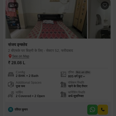
14
संजय इन्क्लेव
2 बीएचके घर बिक्री के लिए - सेक्टर 52, फरीदाबाद
₹ 28.08 L
Config
एरिया
बिल्ट-अप एरिया
2 BHK + 2 Bath
805
वर्ग फुट
Additional Spaces
पॉसेशन स्थिति
पूजा रूम
रहने के लिए तैयार
पार्किंग
फर्निशिंग स्थिति
2 Covered + 2 Open
अर्ध-सुसज्जित
R
रविंदर कुमार