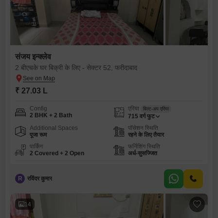
संजय इन्क्लेव
2 बीएचके घर बिक्री के लिए - सेक्टर 52, फरीदाबाद
₹ 27.03 L
Config
एरिया
बिल्ट-अप एरिया
2 BHK + 2 Bath
715
वर्ग फुट
Additional Spaces
पॉसेशन स्थिति
पूजा रूम
रहने के लिए तैयार
पार्किंग
फर्निशिंग स्थिति
2 Covered + 2 Open
अर्ध-सुसज्जित
R
रविंदर कुमार
14