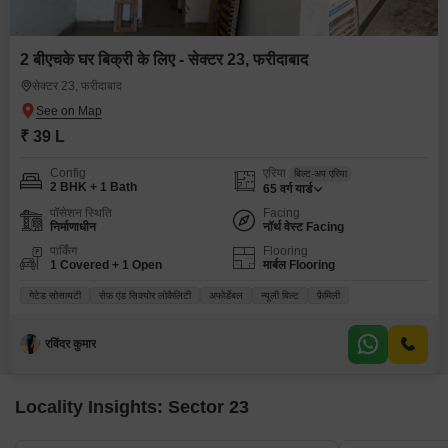
2 बीएचके घर बिक्री के लिए - सेक्टर 23, फरीदाबाद
सेक्टर 23, फरीदाबाद
₹ 39 L
Config
एरिया
बिल्ट-अप एरिया
2 BHK + 1 Bath
65
वर्ग यार्ड
पॉसेशन स्थिति
Facing
निर्माणाधीन
नॉर्थ वेस्ट Facing
पार्किंग
Flooring
1 Covered + 1 Open
मार्बल Flooring
गेटेड सोसायटी
सेफ़ एंड सिक्योर लोकैलिटी
अफोर्डेबल
न्यूली बिल्ट
फ़ैमिली
रविंदर कुमार
Locality Insights: Sector 23