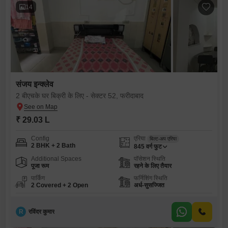
14
संजय इन्क्लेव
2 बीएचके घर बिक्री के लिए - सेक्टर 52, फरीदाबाद
₹ 29.03 L
Config
एरिया
बिल्ट-अप एरिया
2 BHK + 2 Bath
845
वर्ग फुट
Additional Spaces
पॉसेशन स्थिति
पूजा रूम
रहने के लिए तैयार
पार्किंग
फर्निशिंग स्थिति
2 Covered + 2 Open
अर्ध-सुसज्जित
R
रविंदर कुमार