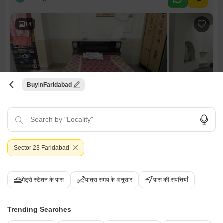
14
Buy
Faridabad
संजय इन्क्लेव
2 बीएचके घर बिक्री के लिए - सेक्टर 52, फरीदाबाद
₹ 27.04 L
Sector 23 Faridabad
Config
एरिया
बिल्ट-अप एरिया
2 BHK + 2 Bath
728
वर्ग फुट
Additional Spaces
पॉसेशन स्थिति
मेट्रो स्टेशन के पास
पूजा रूम
यात्रा समय के अनुसार
रहने के लिए तैयार
पास की संपत्तियाँ
पार्किंग
फर्निशिंग स्थिति
2 Covered + 2 Open
अर्ध-सुसज्जित
Trending Searches