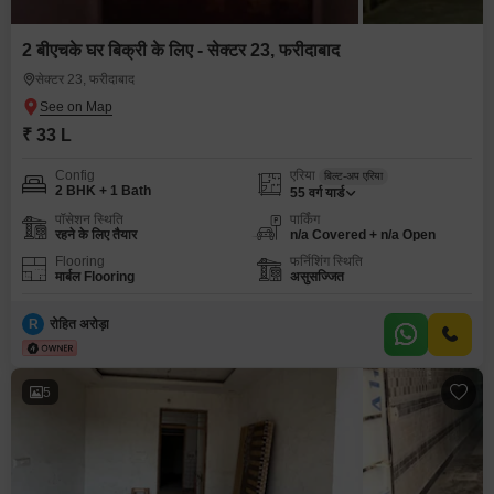
2 बीएचके घर बिक्री के लिए - सेक्टर 23, फरीदाबाद
सेक्टर 23, फरीदाबाद
₹ 33 L
Config
एरिया
बिल्ट-अप एरिया
2 BHK + 1 Bath
55
वर्ग यार्ड
पॉसेशन स्थिति
पार्किंग
रहने के लिए तैयार
n/a Covered + n/a Open
Flooring
फर्निशिंग स्थिति
मार्बल Flooring
असुसज्जित
R
रोहित अरोड़ा
5