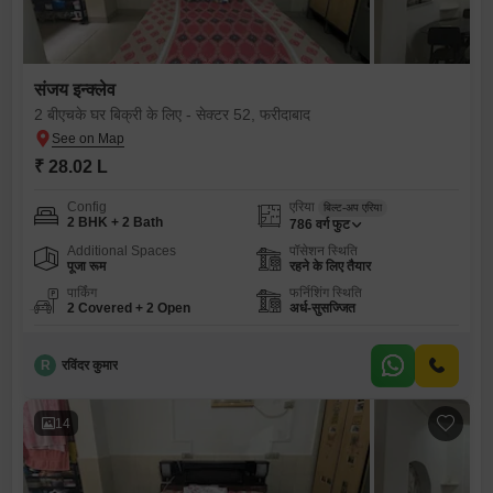
संजय इन्क्लेव
2 बीएचके घर बिक्री के लिए - सेक्टर 52, फरीदाबाद
₹ 28.02 L
Config
एरिया
बिल्ट-अप एरिया
2 BHK + 2 Bath
786
वर्ग फुट
Additional Spaces
पॉसेशन स्थिति
पूजा रूम
रहने के लिए तैयार
पार्किंग
फर्निशिंग स्थिति
2 Covered + 2 Open
अर्ध-सुसज्जित
R
रविंदर कुमार
14