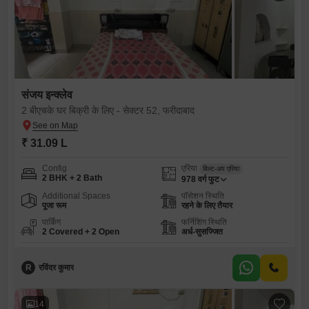
संजय इन्क्लेव
2 बीएचके घर बिक्री के लिए - सेक्टर 52, फरीदाबाद
₹ 31.09 L
Config
एरिया
बिल्ट-अप एरिया
2 BHK + 2 Bath
978
वर्ग फुट
Additional Spaces
पॉसेशन स्थिति
पूजा रूम
रहने के लिए तैयार
पार्किंग
फर्निशिंग स्थिति
2 Covered + 2 Open
अर्ध-सुसज्जित
R
रविंदर कुमार
14