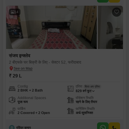
14
संजय इन्क्लेव
2 बीएचके घर बिक्री के लिए - सेक्टर 52, फरीदाबाद
₹ 29 L
Config
एरिया
बिल्ट-अप एरिया
2 BHK + 2 Bath
829
वर्ग फुट
Additional Spaces
पॉसेशन स्थिति
पूजा रूम
रहने के लिए तैयार
पार्किंग
फर्निशिंग स्थिति
2 Covered + 2 Open
अर्ध-सुसज्जित
R
रविंदर कुमार