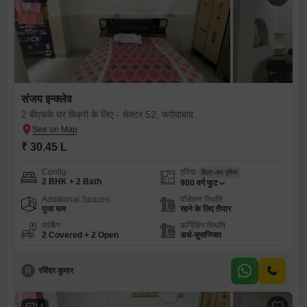
संजय इन्क्लेव
2 बीएचके घर बिक्री के लिए - सेक्टर 52, फरीदाबाद
₹ 30.45 L
Config
एरिया
बिल्ट-अप एरिया
2 BHK + 2 Bath
900
वर्ग फुट
Additional Spaces
पॉसेशन स्थिति
पूजा रूम
रहने के लिए तैयार
पार्किंग
फर्निशिंग स्थिति
2 Covered + 2 Open
अर्ध-सुसज्जित
R
रविंदर कुमार
14