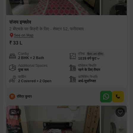
संजय इन्क्लेव
2 बीएचके घर बिक्री के लिए - सेक्टर 52, फरीदाबाद
₹ 33 L
Config
एरिया
बिल्ट-अप एरिया
2 BHK + 2 Bath
1039
वर्ग फुट
Additional Spaces
पॉसेशन स्थिति
पूजा रूम
रहने के लिए तैयार
पार्किंग
फर्निशिंग स्थिति
2 Covered + 2 Open
अर्ध-सुसज्जित
R
रविंदर कुमार
14