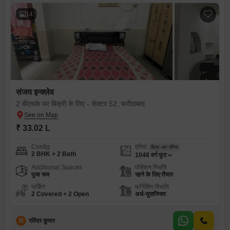
14
संजय इन्क्लेव
2 बीएचके घर बिक्री के लिए - सेक्टर 52, फरीदाबाद
₹ 33.02 L
Config
एरिया
बिल्ट-अप एरिया
2 BHK + 2 Bath
1048
वर्ग फुट
Additional Spaces
पॉसेशन स्थिति
पूजा रूम
रहने के लिए तैयार
पार्किंग
फर्निशिंग स्थिति
2 Covered + 2 Open
अर्ध-सुसज्जित
R
रविंदर कुमार