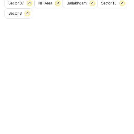
R
रविंदर कुमार
Sector 37
NIT Area
Ballabhgarh
Sector 16
Sector 3
14
संजय इन्क्लेव
2 बीएचके घर बिक्री के लिए - सेक्टर 52, फरीदाबाद
₹ 28.04 L
Config
एरिया
बिल्ट-अप एरिया
2 BHK + 2 Bath
800
वर्ग फुट
Additional Spaces
पॉसेशन स्थिति
पूजा रूम
रहने के लिए तैयार
पार्किंग
फर्निशिंग स्थिति
2 Covered + 2 Open
अर्ध-सुसज्जित