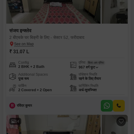
संजय इन्क्लेव
2 बीएचके घर बिक्री के लिए - सेक्टर 52, फरीदाबाद
₹ 31.07 L
Config
एरिया
बिल्ट-अप एरिया
2 BHK + 2 Bath
967
वर्ग फुट
Additional Spaces
पॉसेशन स्थिति
पूजा रूम
रहने के लिए तैयार
पार्किंग
फर्निशिंग स्थिति
2 Covered + 2 Open
अर्ध-सुसज्जित
R
रविंदर कुमार
14