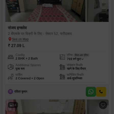
संजय इन्क्लेव
2 बीएचके घर बिक्री के लिए - सेक्टर 52, फरीदाबाद
₹ 27.09 L
Config
एरिया
बिल्ट-अप एरिया
2 BHK + 2 Bath
769
वर्ग फुट
Additional Spaces
पॉसेशन स्थिति
पूजा रूम
रहने के लिए तैयार
पार्किंग
फर्निशिंग स्थिति
2 Covered + 2 Open
अर्ध-सुसज्जित
R
रविंदर कुमार
14