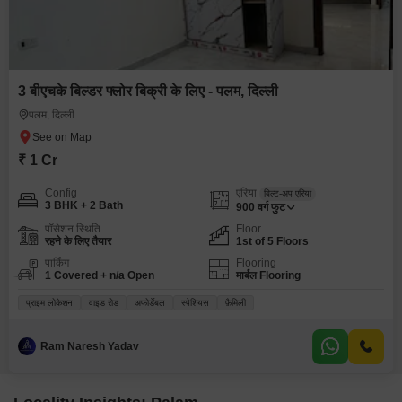
3 बीएचके बिल्डर फ्लोर बिक्री के लिए - पलम, दिल्ली
पलम, दिल्ली
₹ 1 Cr
Config
एरिया
बिल्ट-अप एरिया
3 BHK + 2 Bath
900
वर्ग फुट
पॉसेशन स्थिति
Floor
रहने के लिए तैयार
1st of 5 Floors
पार्किंग
Flooring
1 Covered + n/a Open
मार्बल Flooring
प्राइम लोकेशन
वाइड रोड
अफोर्डेबल
स्पेशियस
फ़ैमिली
Ram Naresh Yadav