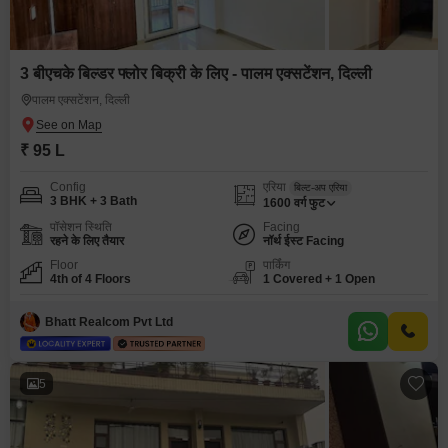
3 बीएचके बिल्डर फ्लोर बिक्री के लिए - पालम एक्सटेंशन, दिल्ली
पालम एक्सटेंशन, दिल्ली
₹ 95 L
Config
एरिया
बिल्ट-अप एरिया
3 BHK + 3 Bath
1600
वर्ग फुट
पॉसेशन स्थिति
Facing
रहने के लिए तैयार
नॉर्थ ईस्ट Facing
Floor
पार्किंग
4th of 4 Floors
1 Covered + 1 Open
Bhatt Realcom Pvt Ltd
5