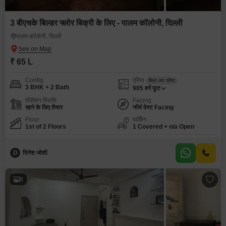
3 बीएचके बिल्डर फ्लोर बिक्री के लिए - पालम कॉलोनी, दिल्ली
पालम कॉलोनी, दिल्ली
₹ 65 L
Config
एरिया
बिल्ट-अप एरिया
3 BHK + 2 Bath
905
वर्ग फुट
पॉसेशन स्थिति
Facing
रहने के लिए तैयार
नॉर्थ वेस्ट Facing
Floor
पार्किंग
1st of 2 Floors
1 Covered + n/a Open
D
दिनेश जोशी
8