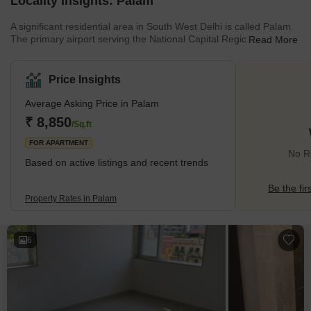
Locality Insights: Palam
A significant residential area in South West Delhi is called Palam.
The primary airport serving the National Capital Region is located
Read More
here and was originally known as Palam Airport. It is one of the 70
Vidhan Sabha constituencies in northern India's Delhi National
Capital Territory. Brief Description – Palam One of the upscale
Price Insights
residential areas is Palam, which is tucked away in New Delhi's
south-western section. The development of Palam's residential
Average Asking Price in Palam
₹ 8,850
/Sq.ft
FOR APARTMENT
No Re
Based on active listings and recent trends
Be the fir
Property Rates in Palam
6