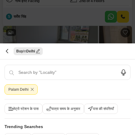
नॉर्थ ईस्ट Facing
2nd of 4 Floors
S
सर्वेश सिंह
6
Buy
Delhi
3 बीएचके बिल्डर फ्लोर बिक्री के लिए - पालम कॉलोनी, दिल्ली
पालम कॉलोनी, दिल्ली
Palam Delhi
₹ 1.20 Cr
मेट्रो स्टेशन के पास
यात्रा समय के अनुसार
पास की संपत्तियाँ
Config
एरिया
बिल्ट-अप एरिया
3 BHK + 3 Bath
100
वर्ग यार्ड
Additional Spaces
पॉसेशन स्थिति
Trending Searches
पूजा रूम
रहने के लिए तैयार