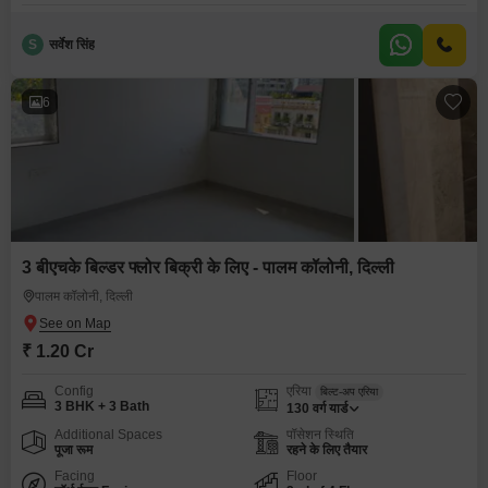
S
सर्वेश सिंह
6
3 बीएचके बिल्डर फ्लोर बिक्री के लिए - पालम कॉलोनी, दिल्ली
पालम कॉलोनी, दिल्ली
₹ 1.20 Cr
Config
एरिया
बिल्ट-अप एरिया
3 BHK + 3 Bath
130
वर्ग यार्ड
Additional Spaces
पॉसेशन स्थिति
पूजा रूम
रहने के लिए तैयार
Facing
Floor