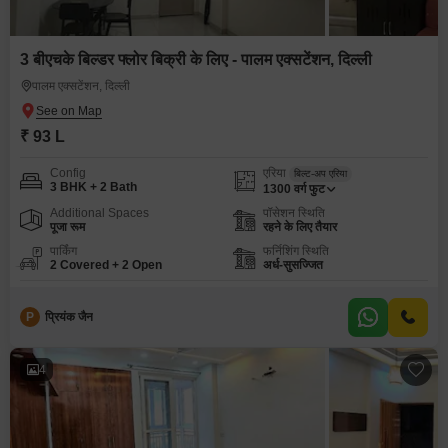
3 बीएचके बिल्डर फ्लोर बिक्री के लिए - पालम एक्सटेंशन, दिल्ली
पालम एक्सटेंशन, दिल्ली
₹ 93 L
Config
एरिया
बिल्ट-अप एरिया
3 BHK + 2 Bath
1300
वर्ग फुट
Additional Spaces
पॉसेशन स्थिति
पूजा रूम
रहने के लिए तैयार
पार्किंग
फर्निशिंग स्थिति
2 Covered + 2 Open
अर्ध-सुसज्जित
P
प्रियंक जैन
4