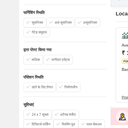
फर्निशिंग स्थिति
Local
सुसज्जित
अर्ध-सुसज्जित
असुसज्जित
गेटेड समुदाय
Ave
द्वारा पोस्ट किया गया
₹ 
मालिक
भागीदार एजेंट्स
FO
Bas
पॉसेशन स्थिति
रहने के लिए तैयार
निर्माणाधीन
Pro
सुविधाएं
24 x 7 सुरक्षा
अटैच्ड मार्केट
विज़िटर्स पार्किंग
स्विमिंग पूल
पावर बैकअप