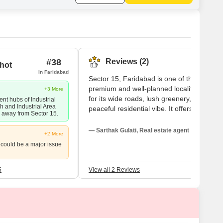
#38
Reviews (2)
hot
In Faridabad
Sector 15, Faridabad is one of the most
premium and well-planned localities, know
+3 More
for its wide roads, lush greenery, and
nt hubs of Industrial
h and Industrial Area
peaceful residential vibe. It offers excellent
 away from Sector 15.
connectivity to Delhi and other parts of the
city, with top schools, hospitals, and marke
— Sarthak Gulati, Real estate agent
+2 More
nearby, making it a highly desirable addre
 could be a major issue
5
View all 2 Reviews