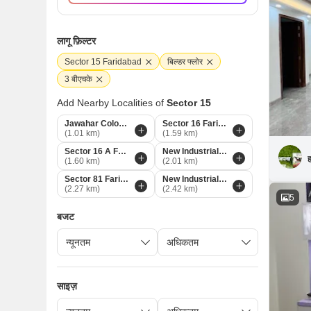
लागू फ़िल्टर
Sector 15 Faridabad
बिल्डर फ्लोर
3 बीएचके
Add Nearby Localities of
Sector 15
Jawahar Colony Faridabad
Sector 16 Faridabad
(1.01 km)
(1.59 km)
Sector 16 A Faridabad
New Industrial Township 5 Faridabad
ह
(1.60 km)
(2.01 km)
Sector 81 Faridabad
New Industrial Township Faridabad
(2.27 km)
(2.42 km)
5
बजट
साइज़