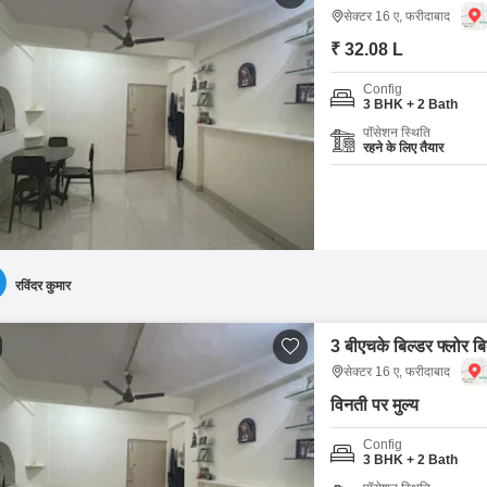
सेक्टर 16 ए, फरीदाबाद
₹ 32.08 L
Config
3 BHK + 2 Bath
पॉसेशन स्थिति
रहने के लिए तैयार
रविंदर कुमार
3 बीएचके बिल्डर फ्लोर बि
सेक्टर 16 ए, फरीदाबाद
विनती पर मुल्य
Config
3 BHK + 2 Bath