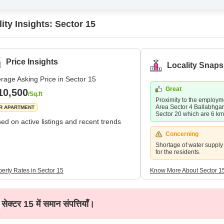
ity Insights: Sector 15
Price Insights
Locality Snaps
rage Asking Price in Sector 15
Great
10,500
/Sq.ft
Proximity to the employme
Area Sector 4 Ballabhgar
R APARTMENT
Sector 20 which are 6 km
ed on active listings and recent trends
Concerning
Shortage of water supply
for the residents.
perty Rates in Sector 15
Know More About Sector 1
सेक्टर 15 में समान संपत्तियाँ।