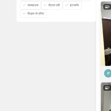
क्लबहाउस
सेंट्रल एसी
इंटरकॉम
6
किड्स प्ले एरिया
P
7