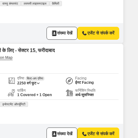
वास्तु कंप्लायंट
लक्जरी लाइफस्टाइल
फ़ैमिली
संख्या देखें
एजेंट से संपर्क करें
ी के लिए - सेक्टर 15, फरीदाबाद
एरिया
Facing
बिल्ट-अप एरिया
ईस्ट Facing
2250
वर्ग फुट
पार्किंग
फर्निशिंग स्थिति
1 Covered + 1 Open
अर्ध-सुसज्जित
इन्वेस्टमेंट ऑपर्चूनिटी
संख्या देखें
एजेंट से संपर्क करें