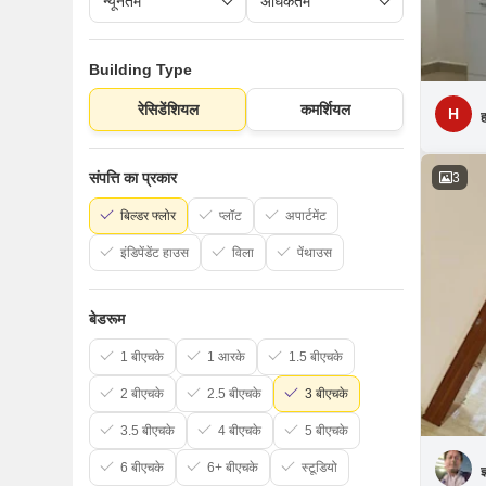
Building Type
रेसिडेंशियल
कमर्शियल
H
ह
संपत्ति का प्रकार
3
बिल्डर फ्लोर
प्लॉट
अपार्टमेंट
इंडिपेंडेंट हाउस
विला
पेंथाउस
बेडरूम
1 बीएचके
1 आरके
1.5 बीएचके
2 बीएचके
2.5 बीएचके
3 बीएचके
3.5 बीएचके
4 बीएचके
5 बीएचके
6 बीएचके
6+ बीएचके
स्टूडियो
ज