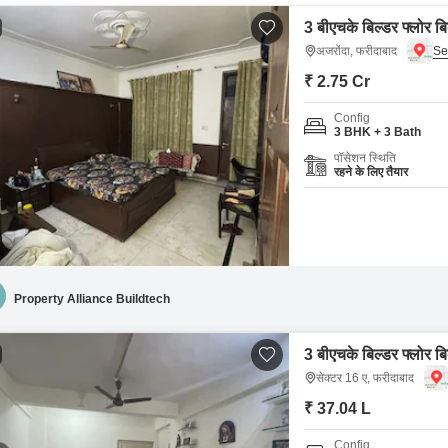
3 बीएचके बिल्डर फ्लोर बि
अजरोंदा, फरीदाबाद
₹ 2.75 Cr
Config
3 BHK + 3 Bath
पॉसेशन स्थिति
रहने के लिए तैयार
Property Alliance Buildtech
3 बीएचके बिल्डर फ्लोर बि
सेक्टर 16 ए, फरीदाबाद
₹ 37.04 L
Config