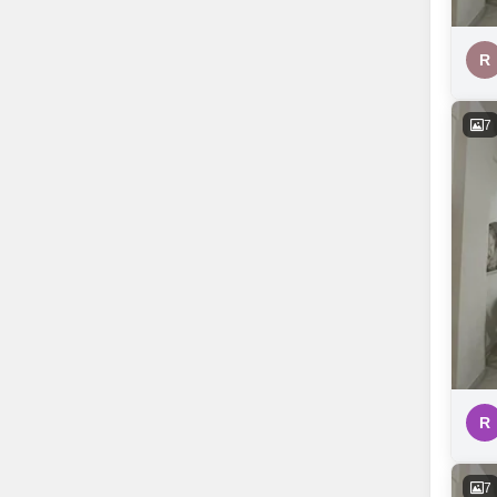
R
7
R
7