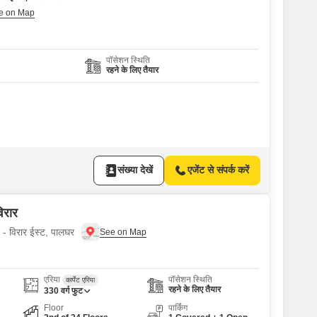
पॉसेशन स्थिति
रहने के लिए तैयार
संख्या देखें
एजेंट से संपर्क करें
िरार
ए - विरार ईस्ट, पालघर
एरिया
पॉसेशन स्थिति
कार्पेट एरिया
रहने के लिए तैयार
330
वर्ग फुट
Floor
पार्किंग