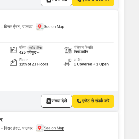
ए - विरार ईस्ट, पालघर
एरिया
पॉसेशन स्थिति
कार्पेट एरिया
निर्माणाधीन
425
वर्ग फुट
Floor
पार्किंग
11th of 23 Floors
1 Covered + 1 Open
संख्या देखें
एजेंट से संपर्क करें
ार
ए - विरार ईस्ट, पालघर