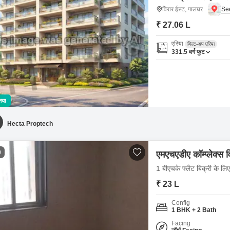
विरार ईस्ट, पालघर
₹ 27.06 L
एरिया
बिल्ट-अप एरिया
331.5
वर्ग फुट
नया
Hecta Proptech
0
एमएचएडीए कॉम्प्लेक्स व
1 बीएचके फ्लैट बिक्री के लि
₹ 23 L
Config
1 BHK + 2 Bath
Facing