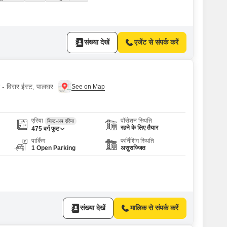
संख्या देखें
एजेंट से संपर्क करें
ए - विरार ईस्ट, पालघर
एरिया
पॉसेशन स्थिति
बिल्ट-अप एरिया
रहने के लिए तैयार
475
वर्ग फुट
पार्किंग
फर्निशिंग स्थिति
1 Open Parking
असुसज्जित
संख्या देखें
मालिक से संपर्क करें