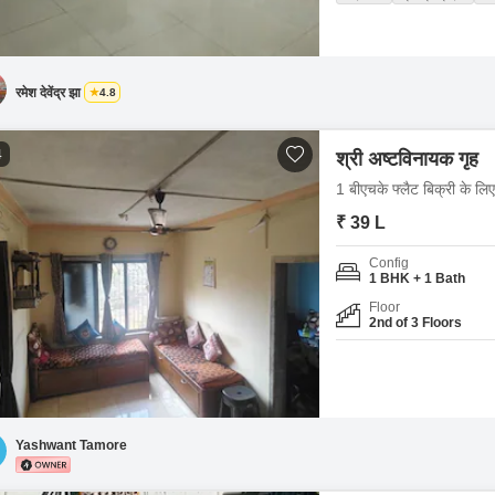
रमेश देवेंद्र झा
4.8
4
श्री अष्टविनायक गृह
1 बीएचके फ्लैट बिक्री के लि
₹ 39 L
Config
1 BHK + 1 Bath
Floor
2nd of 3 Floors
Yashwant Tamore