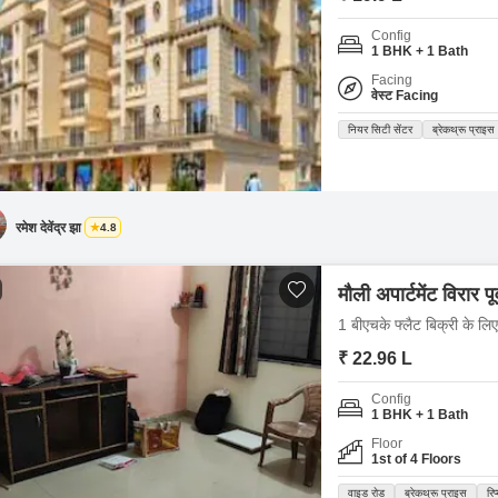
Config
1 BHK + 1 Bath
Facing
वेस्ट Facing
नियर सिटी सेंटर
ब्रेकथ्रू प्राइस
रमेश देवेंद्र झा
4.8
मौली अपार्टमेंट विरार पूर
1 बीएचके फ्लैट बिक्री के लि
₹ 22.96 L
Config
1 BHK + 1 Bath
Floor
1st of 4 Floors
वाइड रोड
ब्रेकथ्रू प्राइस
रिप