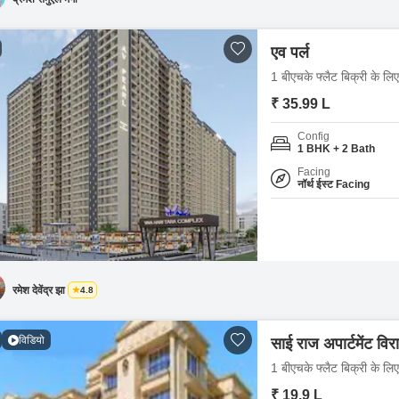
एव पर्ल
1 बीएचके फ्लैट बिक्री के लि
₹ 35.99 L
Config
1 BHK + 2 Bath
Facing
नॉर्थ ईस्ट Facing
रमेश देवेंद्र झा
4.8
विडियो
साई राज अपार्टमेंट विर
1 बीएचके फ्लैट बिक्री के लि
₹ 19.9 L