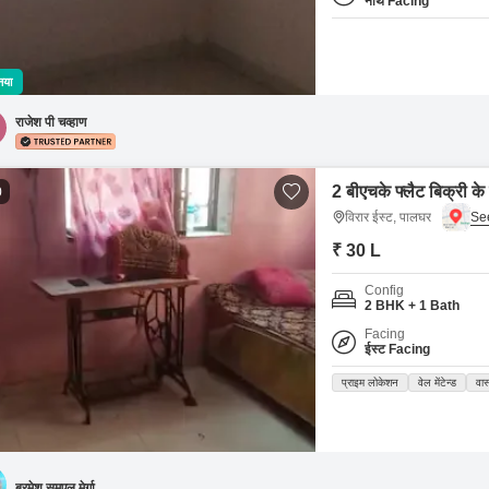
नॉर्थ Facing
नया
राजेश पी चव्हाण
2 बीएचके फ्लैट बिक्री के
0
विरार ईस्ट, पालघर
₹ 30 L
Config
2 BHK + 1 Bath
Facing
ईस्ट Facing
प्राइम लोकेशन
वेल मेंटेन्ड
वास
ब्रमेश समुएल मेर्गा