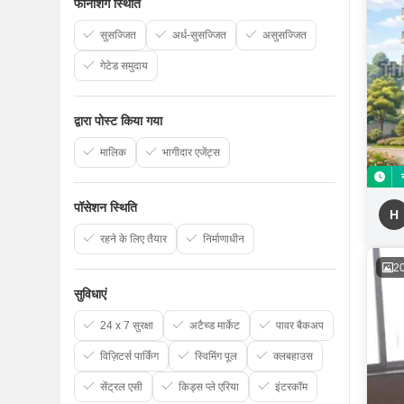
फर्निशिंग स्थिति
सुसज्जित
अर्ध-सुसज्जित
असुसज्जित
गेटेड समुदाय
द्वारा पोस्ट किया गया
मालिक
भागीदार एजेंट्स
पॉसेशन स्थिति
H
रहने के लिए तैयार
निर्माणाधीन
2
सुविधाएं
24 x 7 सुरक्षा
अटैच्ड मार्केट
पावर बैकअप
विज़िटर्स पार्किंग
स्विमिंग पूल
क्लबहाउस
सेंट्रल एसी
किड्स प्ले एरिया
इंटरकॉम