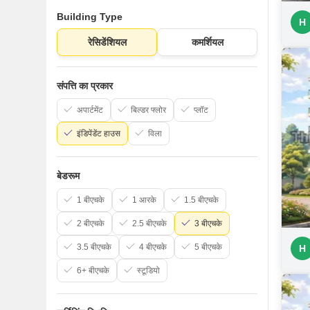
Building Type
H
रेसिडेंशियल
कमर्शियल
संपत्ति का प्रकार
अपार्टमेंट
बिल्डर फ्लोर
प्लॉट
इंडिपेंडेंट हाउस
विला
बेडरूम
1 बीएचके
1 आरके
1.5 बीएचके
2 बीएचके
2.5 बीएचके
3 बीएचके
3.5 बीएचके
4 बीएचके
5 बीएचके
H
6+ बीएचके
स्टूडियो