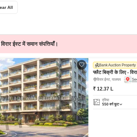
Mortgage Partnerships
ear All
False Ceiling Design
SuperAgent Pro
TV Unit Design
Wall Paint Design
Wall Design
विरार ईस्ट में समान संपत्तियाँ।
Window Design
Tiles Design
Bank Auction Property
Kitchen Tiles Design
फ्लैट बिक्री के लिए - वि
विरार ईस्ट, पालघर
Kitchen False Ceiling Design
₹ 12.37 L
Staircase Design
एरिया
Door Design
550
वर्ग फुट
Crockery Unit Design
Study Room Design