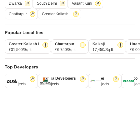
Dwarka
South Delhi
Vasant Kunj
5
Chattarpur
Greater Kailash I
Popular Localities
Greater Kailash I
Chattarpur
Kalkaji
Utta
₹31,500/Sq.ft.
₹6,750/Sq.ft.
₹7,450/Sq.ft.
₹6,000
4 बीएचके बिल्डर फ्लोर बिक्री के लिए - सर्वोदय एन्क्लेव, दिल्ली
Top Developers
सर्वोदय एन्क्लेव, दिल्ली
DLF
Raheja Developers
Godrej
Eldeco
5 Projects
3 Projects
2 Projects
1 Projec
₹ 17.00 Cr
Config
एरिया
बिल्ट-अप एरिया
4 BHK + 3 Bath
500
वर्ग यार्ड
पॉसेशन स्थिति
Floor
रहने के लिए तैयार
1st Floor
पार्किंग
फर्निशिंग स्थिति
2 Covered Parking
सुसज्जित