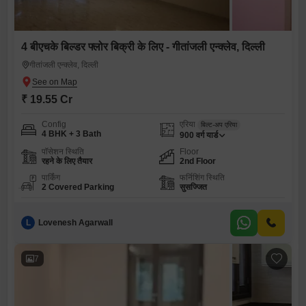
4 बीएचके बिल्डर फ्लोर बिक्री के लिए - गीतांजली एन्क्लेव, दिल्ली
गीतांजली एन्क्लेव, दिल्ली
₹ 19.55 Cr
Config
एरिया
बिल्ट-अप एरिया
4 BHK + 3 Bath
900
वर्ग यार्ड
पॉसेशन स्थिति
Floor
रहने के लिए तैयार
2nd Floor
पार्किंग
फर्निशिंग स्थिति
2 Covered Parking
सुसज्जित
L
Lovenesh Agarwall
7