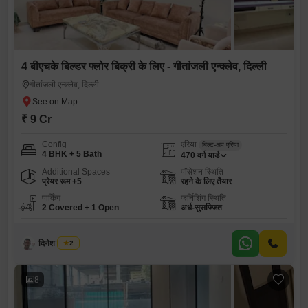
4 बीएचके बिल्डर फ्लोर बिक्री के लिए - गीतांजली एन्क्लेव, दिल्ली
गीतांजली एन्क्लेव, दिल्ली
₹ 9 Cr
Config
एरिया
बिल्ट-अप एरिया
4 BHK + 5 Bath
470
वर्ग यार्ड
Additional Spaces
पॉसेशन स्थिति
प्रेयर रूम +5
रहने के लिए तैयार
पार्किंग
फर्निशिंग स्थिति
2 Covered + 1 Open
अर्ध-सुसज्जित
दिनेश जगवानी
2
8