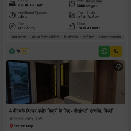
Config
एरिया
बिल्ट-अप एरिया
4 BHK + 4 Bath
3060
वर्ग फुट
Additional Spaces
पॉसेशन स्थिति
सर्वेंट रूम
रहने के लिए तैयार
Facing
Floor
ईस्ट Facing
1st of 4 Floors
वास्तु कंप्लायंट
सेफ़ एंड सिक्योर लोकैलिटी
वेल वेंटिलेटेड
न्यूली बिल्ट
लक्जरी लाइफस्टाइल
H
हिमांशु राय
2
4 बीएचके बिल्डर फ्लोर बिक्री के लिए - गीतांजली एन्क्लेव, दिल्ली
गीतांजली एन्क्लेव, दिल्ली