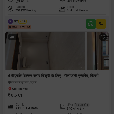
पूजा रूम +1
रहने के लिए तैयार
Facing
Floor
नॉर्थ ईस्ट Facing
3rd of 4 Floors
P
पंकज कुमार
4.8
10
4 बीएचके बिल्डर फ्लोर बिक्री के लिए - गीतांजली एन्क्लेव, दिल्ली
गीतांजली एन्क्लेव, दिल्ली
₹ 8.5 Cr
Config
एरिया
बिल्ट-अप एरिया
4 BHK + 4 Bath
340
वर्ग यार्ड