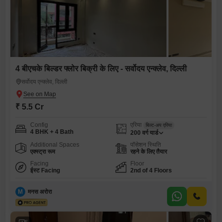
4 बीएचके बिल्डर फ्लोर बिक्री के लिए - सर्वोदय एन्क्लेव, दिल्ली
सर्वोदय एन्क्लेव, दिल्ली
₹ 5.5 Cr
Config
एरिया
बिल्ट-अप एरिया
4 BHK + 4 Bath
200
वर्ग यार्ड
Additional Spaces
पॉसेशन स्थिति
एक्स्ट्रा रूम
रहने के लिए तैयार
Facing
Floor
ईस्ट Facing
2nd of 4 Floors
M
मनस अरोरा