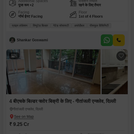
Additional Spaces
पॉसेशन स्थिति
पूजा रूम +2
रहने के लिए तैयार
Facing
Floor
नॉर्थ ईस्ट Facing
1st of 4 Floors
प्राइम लोकेशन
रिप्यूटेड बिल्डर
गेटेड सोसायटी
अफोर्डेबल
पीसफुल विसिनिटी
Shankar Goswami
5
4 बीएचके बिल्डर फ्लोर बिक्री के लिए - गीतांजली एन्क्लेव, दिल्ली
गीतांजली एन्क्लेव, दिल्ली
₹ 9.25 Cr