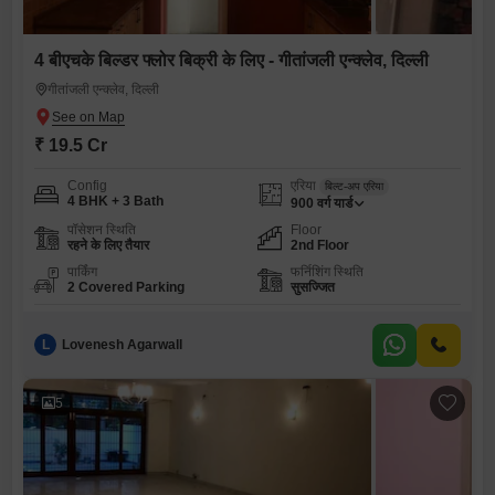
4 बीएचके बिल्डर फ्लोर बिक्री के लिए - गीतांजली एन्क्लेव, दिल्ली
गीतांजली एन्क्लेव, दिल्ली
₹ 19.5 Cr
Config
एरिया
बिल्ट-अप एरिया
4 BHK + 3 Bath
900
वर्ग यार्ड
पॉसेशन स्थिति
Floor
रहने के लिए तैयार
2nd Floor
पार्किंग
फर्निशिंग स्थिति
2 Covered Parking
सुसज्जित
L
Lovenesh Agarwall
5