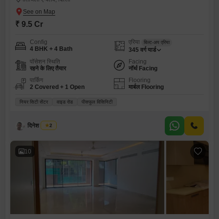
₹ 9.5 Cr
Config
एरिया
बिल्ट-अप एरिया
4 BHK + 4 Bath
345
वर्ग यार्ड
पॉसेशन स्थिति
Facing
रहने के लिए तैयार
नॉर्थ Facing
पार्किंग
Flooring
2 Covered + 1 Open
मार्बल Flooring
नियर सिटी सेंटर
वाइड रोड
पीसफुल विसिनिटी
दिनेश जगवानी
2
10