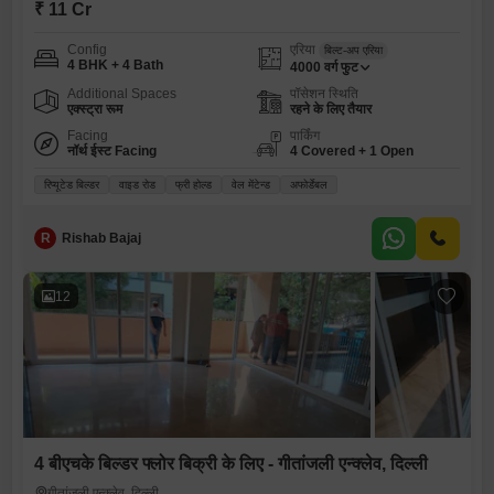
₹ 11 Cr
Config
एरिया
बिल्ट-अप एरिया
4 BHK + 4 Bath
4000
वर्ग फुट
Additional Spaces
पॉसेशन स्थिति
एक्स्ट्रा रूम
रहने के लिए तैयार
Facing
पार्किंग
नॉर्थ ईस्ट Facing
4 Covered + 1 Open
रिप्यूटेड बिल्डर
वाइड रोड
फ्री होल्ड
वेल मेंटेन्ड
अफोर्डेबल
R
Rishab Bajaj
12
4 बीएचके बिल्डर फ्लोर बिक्री के लिए - गीतांजली एन्क्लेव, दिल्ली
गीतांजली एन्क्लेव, दिल्ली