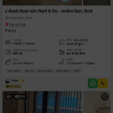
4 बीएचके बिल्डर फ्लोर बिक्री के लिए - नवजीवन विहार, दिल्ली
नवजीवन विहार, दिल्ली
₹ 9 Cr
Config
एरिया
बिल्ट-अप एरिया
4 BHK + 4 Bath
2000
वर्ग फुट
Additional Spaces
पॉसेशन स्थिति
सर्वेंट रूम
रहने के लिए तैयार
Floor
पार्किंग
1st of 4 Floors
2 Covered + 1 Open
प्राइम लोकेशन
वाइड रोड
ब्रेकथ्रू प्राइस
रिप्यूटेड बिल्डर
फ़ैमिली
नियॉन प्रॉपर्टी
5
9
विडियो