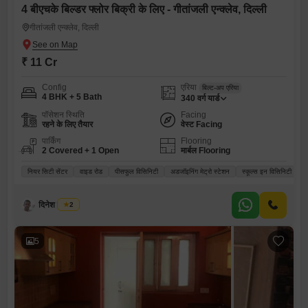
4 बीएचके बिल्डर फ्लोर बिक्री के लिए - गीतांजली एन्क्लेव, दिल्ली
गीतांजली एन्क्लेव, दिल्ली
₹ 11 Cr
Config
एरिया
बिल्ट-अप एरिया
4 BHK + 5 Bath
340
वर्ग यार्ड
पॉसेशन स्थिति
Facing
रहने के लिए तैयार
वेस्ट Facing
पार्किंग
Flooring
2 Covered + 1 Open
मार्बल Flooring
नियर सिटी सेंटर
वाइड रोड
पीसफुल विसिनिटी
अडजॉइनिंग मेट्रो स्टेशन
स्कूल्स इन विसिनिटी
दिनेश जगवानी
2
5