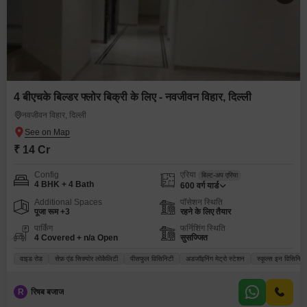
4 बीएचके बिल्डर फ्लोर बिक्री के लिए - नवजीवन विहार, दिल्ली
नवजीवन विहार, दिल्ली
₹ 14 Cr
Config
एरिया
बिल्ट-अप एरिया
4 BHK + 4 Bath
600
वर्ग यार्ड
Additional Spaces
पॉसेशन स्थिति
पूजा रूम +3
रहने के लिए तैयार
पार्किंग
फर्निशिंग स्थिति
4 Covered + n/a Open
सुसज्जित
वाइड रोड
सेफ़ एंड सिक्योर लोकैलिटी
पीसफुल विसिनिटी
अडजॉइनिंग मेट्रो स्टेशन
स्कूल्स इन विसिनिटी
R
रिषब बजाज