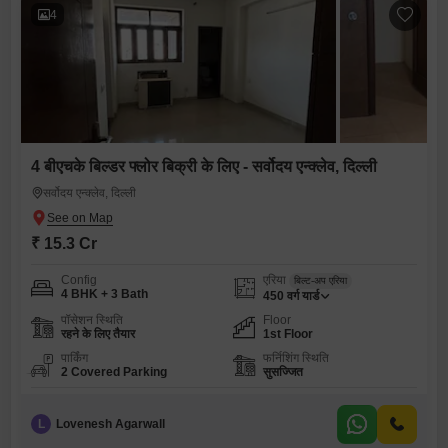
4
4 बीएचके बिल्डर फ्लोर बिक्री के लिए - सर्वोदय एन्क्लेव, दिल्ली
सर्वोदय एन्क्लेव, दिल्ली
₹ 15.3 Cr
Config
एरिया
बिल्ट-अप एरिया
4 BHK + 3 Bath
450
वर्ग यार्ड
पॉसेशन स्थिति
Floor
रहने के लिए तैयार
1st Floor
पार्किंग
फर्निशिंग स्थिति
2 Covered Parking
सुसज्जित
L
Lovenesh Agarwall