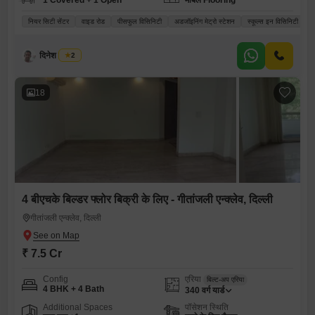
1 Covered + 1 Open
मार्बल Flooring
नियर सिटी सेंटर
वाइड रोड
पीसफुल विसिनिटी
अडजॉइनिंग मेट्रो स्टेशन
स्कूल्स इन विसिनिटी
दिनेश जगवानी
2
18
4 बीएचके बिल्डर फ्लोर बिक्री के लिए - गीतांजली एन्क्लेव, दिल्ली
गीतांजली एन्क्लेव, दिल्ली
₹ 7.5 Cr
Config
एरिया
बिल्ट-अप एरिया
4 BHK + 4 Bath
340
वर्ग यार्ड
Additional Spaces
पॉसेशन स्थिति