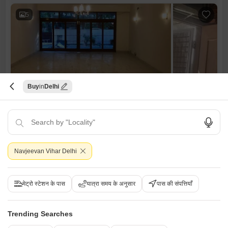
5
Buy
Delhi
4 बीएचके बिल्डर फ्लोर बिक्री के लिए - सर्वोदय एन्क्लेव, दिल्ली
सर्वोदय एन्क्लेव, दिल्ली
₹ 16.15 Cr
Config
एरिया
बिल्ट-अप एरिया
Navjeevan Vihar Delhi
4 BHK + 3 Bath
475
वर्ग यार्ड
पॉसेशन स्थिति
Floor
रहने के लिए तैयार
1st Floor
मेट्रो स्टेशन के पास
यात्रा समय के अनुसार
पास की संपत्तियाँ
पार्किंग
फर्निशिंग स्थिति
2 Covered Parking
सुसज्जित
Trending Searches
L
Lovenesh Agarwall