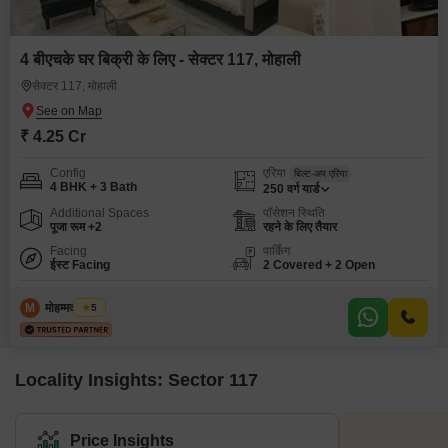
4 बीएचके घर बिक्री के लिए - सेक्टर 117, मोहाली
सेक्टर 117, मोहाली
₹ 4.25 Cr
Config
एरिया
बिल्ट-अप एरिया
4 BHK + 3 Bath
250
वर्ग यार्ड
Additional Spaces
पॉसेशन स्थिति
पूजा रूम +2
रहने के लिए तैयार
Facing
पार्किंग
ईस्ट Facing
2 Covered + 2 Open
M
मोहम्मद शाकिर
5
Locality Insights: Sector 117
Price Insights