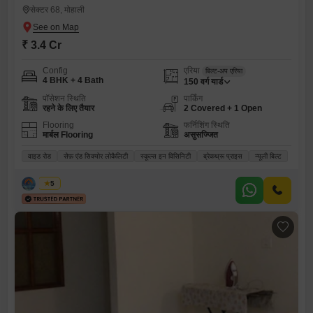
सेक्टर 68, मोहाली
₹ 3.4 Cr
Config
एरिया
बिल्ट-अप एरिया
4 BHK + 4 Bath
150
वर्ग यार्ड
पॉसेशन स्थिति
पार्किंग
रहने के लिए तैयार
2 Covered + 1 Open
Flooring
फर्निशिंग स्थिति
मार्बल Flooring
असुसज्जित
वाइड रोड
सेफ़ एंड सिक्योर लोकैलिटी
स्कूल्स इन विसिनिटी
ब्रेकथ्रू प्राइस
न्यूली बिल्ट
सोनिया
5