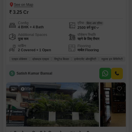
₹ 3.25 Cr
Config
एरिया
बिल्ट-अप एरिया
4 BHK + 4 Bath
2500
वर्ग फुट
Additional Spaces
पॉसेशन स्थिति
पूजा रूम
रहने के लिए तैयार
पार्किंग
Flooring
2 Covered + 1 Open
मार्बल Flooring
प्राइम लोकेशन
ब्रेकथ्रू प्राइस
रिप्यूटेड बिल्डर
इन्वेस्टमेंट ऑपर्चूनिटी
स्कूल्स इन विसिनिटी
S
Satish Kumar Bansal
8
विडियो