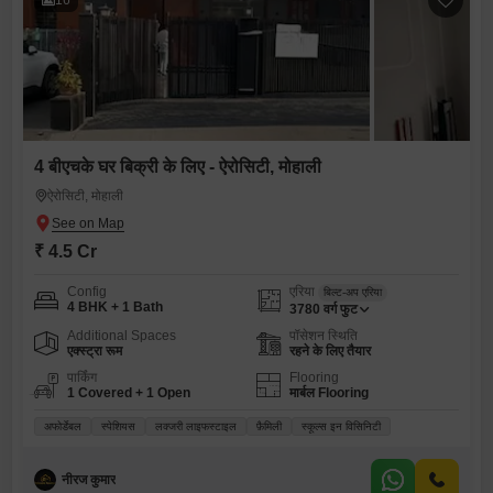
4 बीएचके घर बिक्री के लिए - ऐरोसिटी, मोहाली
ऐरोसिटी, मोहाली
₹ 4.5 Cr
Config
एरिया
बिल्ट-अप एरिया
4 BHK + 1 Bath
3780
वर्ग फुट
Additional Spaces
पॉसेशन स्थिति
एक्स्ट्रा रूम
रहने के लिए तैयार
पार्किंग
Flooring
1 Covered + 1 Open
मार्बल Flooring
अफोर्डेबल
स्पेशियस
लक्जरी लाइफस्टाइल
फ़ैमिली
स्कूल्स इन विसिनिटी
नीरज कुमार