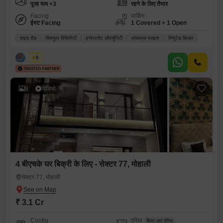
पूजा रूम +3
रहने के लिए तैयार
Facing
पार्किंग
ईस्ट Facing
1 Covered + 1 Open
वाइड रोड
पीसफुल विसिनिटी
इन्वेस्टमेंट ऑपर्चूनिटी
ब्रेकथ्रू प्राइस
रिप्यूटेड बिल्डर
सोनिया
5
8
विडियो
4 बीएचके घर बिक्री के लिए - सेक्टर 77, मोहाली
सेक्टर 77, मोहाली
₹ 3.1 Cr
Config
एरिया
बिल्ट-अप एरिया