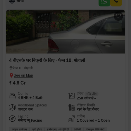
अर्पित
4 बीएचके घर बिक्री के लिए - फेज 10, मोहाली
फेज 10, मोहाली
₹ 4.6 Cr
Config
एरिया
प्लॉट एरिया
4 BHK + 4 Bath
250
वर्ग यार्ड
Additional Spaces
पॉसेशन स्थिति
एक्स्ट्रा रूम
रहने के लिए तैयार
Facing
पार्किंग
सेलेक्ट व्यू Facing
1 Covered + 1 Open
प्राइम लोकेशन
फ्री होल्ड
इन्वेस्टमेंट ऑपर्चूनिटी
फ़ैमिली
पीसफुल विसिनिटी