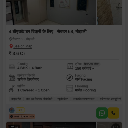
4 बीएचके घर बिक्री के लिए - सेक्टर 68, मोहाली
सेक्टर 68, मोहाली
₹ 3.6 Cr
Config
एरिया
बिल्ट-अप एरिया
4 BHK + 4 Bath
150
वर्ग यार्ड
पॉसेशन स्थिति
Facing
रहने के लिए तैयार
नॉर्थ Facing
पार्किंग
Flooring
1 Covered + 1 Open
मार्बल Flooring
वाइड रोड
सेफ़ एंड सिक्योर लोकैलिटी
न्यूली बिल्ट
लक्जरी लाइफस्टाइल
इन्वेस्टमेंट ऑपर्चूनिटी
सोनिया
5
16