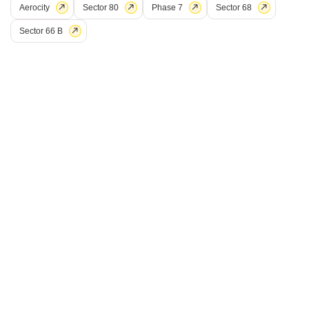
Aerocity
Sector 80
Phase 7
Sector 68
Sector 66 B
4 बीएचके घर बिक्री के लिए - सेक्टर 66 बी, मोहाली
सेक्टर 66 बी, मोहाली
₹ 2.35 Cr
Config
एरिया
बिल्ट-अप एरिया
4 BHK + 4 Bath
100
वर्ग यार्ड
Additional Spaces
पॉसेशन स्थिति
पूजा रूम +1
रहने के लिए तैयार
Facing
पार्किंग
नॉर्थ ईस्ट Facing
4 Covered + n/a Open
वाइड रोड
वेल मेंटेन्ड
अफोर्डेबल
ऐम्पल पार्किंग
S
सतिंदर सिंघ