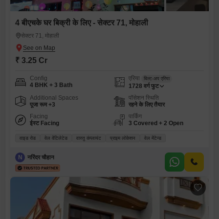
4 बीएचके घर बिक्री के लिए - सेक्टर 71, मोहाली
सेक्टर 71, मोहाली
₹ 3.25 Cr
Config
एरिया
बिल्ट-अप एरिया
4 BHK + 3 Bath
1728
वर्ग फुट
Additional Spaces
पॉसेशन स्थिति
पूजा रूम +3
रहने के लिए तैयार
Facing
पार्किंग
ईस्ट Facing
3 Covered + 2 Open
वाइड रोड
वेल वेंटिलेटेड
वास्तु कंप्लायंट
प्राइम लोकेशन
वेल मेंटेन्ड
N
नरिंदर चौहान