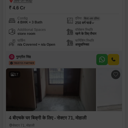
₹ 4.6 Cr
Config
एरिया
बिल्ट-अप एरिया
4 BHK + 3 Bath
250
वर्ग यार्ड
Additional Spaces
पॉसेशन स्थिति
store room
रहने के लिए तैयार
पार्किंग
फर्निशिंग स्थिति
n/a Covered + n/a Open
असुसज्जित
G
गुरप्रीत सिंह
17
4 बीएचके घर बिक्री के लिए - सेक्टर 71, मोहाली
सेक्टर 71, मोहाली