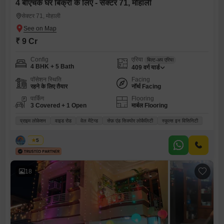
4 बीएचके घर बिक्री के लिए - सेक्टर 71, मोहाली
सेक्टर 71, मोहाली
₹ 9 Cr
Config
एरिया
बिल्ट-अप एरिया
4 BHK + 5 Bath
409
वर्ग यार्ड
पॉसेशन स्थिति
Facing
रहने के लिए तैयार
नॉर्थ Facing
पार्किंग
Flooring
3 Covered + 1 Open
मार्बल Flooring
प्राइम लोकेशन
वाइड रोड
वेल मेंटेन्ड
सेफ़ एंड सिक्योर लोकैलिटी
स्कूल्स इन विसिनिटी
सोनिया
5
18