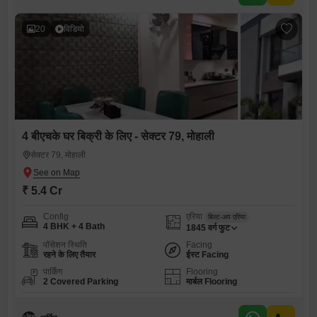
20
विडियो
4 बीएचके घर बिक्री के लिए - सेक्टर 79, मोहाली
सेक्टर 79, मोहाली
₹ 5.4 Cr
Config
एरिया
बिल्ट-अप एरिया
4 BHK + 4 Bath
1845
वर्ग फुट
पॉसेशन स्थिति
Facing
रहने के लिए तैयार
ईस्ट Facing
पार्किंग
Flooring
2 Covered Parking
मार्बल Flooring