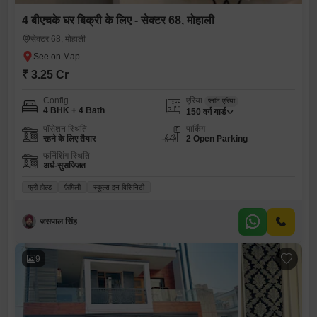
4 बीएचके घर बिक्री के लिए - सेक्टर 68, मोहाली
सेक्टर 68, मोहाली
₹ 3.25 Cr
Config
एरिया
प्लॉट एरिया
4 BHK + 4 Bath
150
वर्ग यार्ड
पॉसेशन स्थिति
पार्किंग
रहने के लिए तैयार
2 Open Parking
फर्निशिंग स्थिति
अर्ध-सुसज्जित
फ्री होल्ड
फ़ैमिली
स्कूल्स इन विसिनिटी
जसपाल सिंह
9