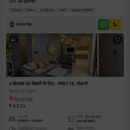
अर्ध-सुसज्जित
फ्री होल्ड
स्पेशियस
वेल वेंटिलेटेड
फ़ैमिली
स्कूल्स इन विसिनिटी
जसपाल सिंह
7
4 बीएचके घर बिक्री के लिए - सेक्टर 78, मोहाली
सेक्टर 78, मोहाली
₹ 4.1 Cr
Config
एरिया
बिल्ट-अप एरिया
4 BHK + 4 Bath
200
वर्ग यार्ड
Additional Spaces
पॉसेशन स्थिति