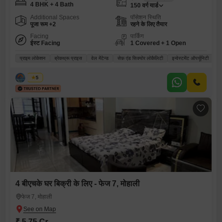
4 BHK + 4 Bath
150
वर्ग यार्ड
Additional Spaces
पॉसेशन स्थिति
पूजा रूम +2
रहने के लिए तैयार
Facing
पार्किंग
ईस्ट Facing
1 Covered + 1 Open
प्राइम लोकेशन
ब्रेकथ्रू प्राइस
वेल मेंटेन्ड
सेफ़ एंड सिक्योर लोकैलिटी
इन्वेस्टमेंट ऑपर्चूनिटी
सोनिया
5
4 बीएचके घर बिक्री के लिए - फेज 7, मोहाली
फेज 7, मोहाली
₹ 5.75 Cr