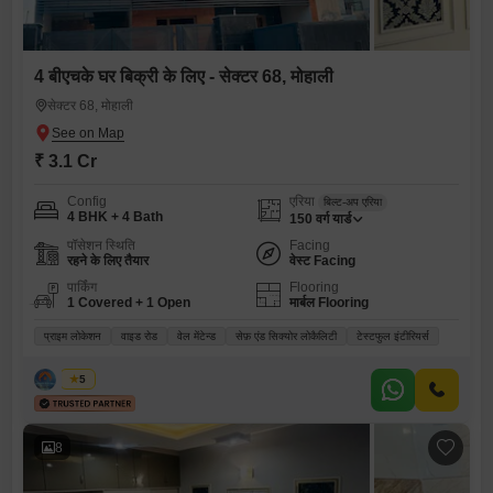
4 बीएचके घर बिक्री के लिए - सेक्टर 68, मोहाली
सेक्टर 68, मोहाली
₹ 3.1 Cr
Config
एरिया
बिल्ट-अप एरिया
4 BHK + 4 Bath
150
वर्ग यार्ड
पॉसेशन स्थिति
Facing
रहने के लिए तैयार
वेस्ट Facing
पार्किंग
Flooring
1 Covered + 1 Open
मार्बल Flooring
प्राइम लोकेशन
वाइड रोड
वेल मेंटेन्ड
सेफ़ एंड सिक्योर लोकैलिटी
टेस्टफुल इंटीरियर्स
सोनिया
5
8