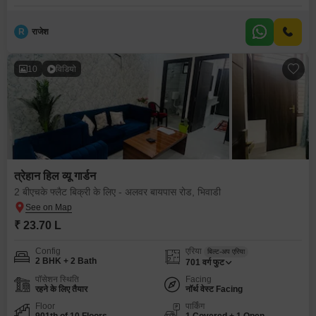
R
राजेश
10
विडियो
त्रेहान हिल व्यू गार्डन
2 बीएचके फ्लैट बिक्री के लिए - अलवर बायपास रोड, भिवाडी
₹ 23.70 L
Config
एरिया
बिल्ट-अप एरिया
2 BHK + 2 Bath
701
वर्ग फुट
पॉसेशन स्थिति
Facing
रहने के लिए तैयार
नॉर्थ वेस्ट Facing
Floor
पार्किंग