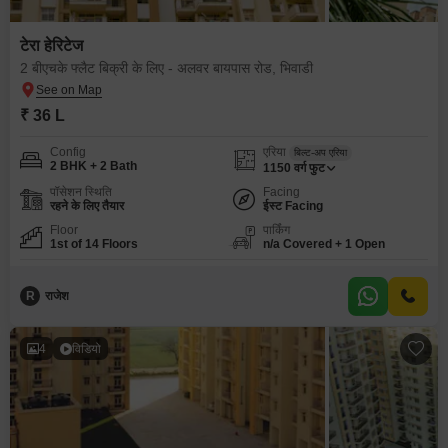
टेरा हेरिटेज
2 बीएचके फ्लैट बिक्री के लिए - अलवर बायपास रोड, भिवाडी
₹ 36 L
Config
एरिया
बिल्ट-अप एरिया
2 BHK + 2 Bath
1150
वर्ग फुट
पॉसेशन स्थिति
Facing
रहने के लिए तैयार
ईस्ट Facing
Floor
पार्किंग
1st of 14 Floors
n/a Covered + 1 Open
R
राजेश
4
विडियो