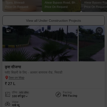
Tijara, Bhiwadi
Alwar Bypass Road, Bhiwadi
Price On Request
Price On Request
Price On Request
View all Under Construction Projects
4
कृश सीजन्स
प्लॉट बिक्री के लिए - अलवर बायपास रोड, भिवाडी
₹ 27 L
एरिया
Facing
प्लॉट एरिया
वेस्ट Facing
100
वर्ग फुट
View
पार्क व्यू