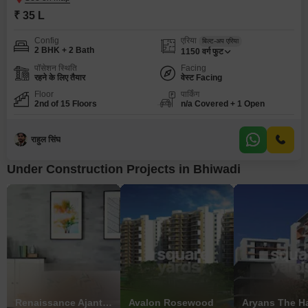
₹ 35 L
Config
एरिया
बिल्ट-अप एरिया
2 BHK + 2 Bath
1150
वर्ग फुट
पॉसेशन स्थिति
Facing
रहने के लिए तैयार
वेस्ट Facing
Floor
पार्किंग
2nd of 15 Floors
n/a Covered + 1 Open
राहुल सिंघ
Under Construction Projects in Bhiwadi
Renaissance Ajanta Jagat Villa
Avalon Rosewood
Aryans The Ha