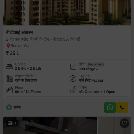
बीडीआई अंबारम
2 बीएचके फ्लैट बिक्री के लिए - सेक्टर 95, भिवाडी
₹ 25 L
Config
एरिया
बिल्ट-अप एरिया
2 BHK + 2 Bath
980
वर्ग फुट
पॉसेशन स्थिति
Facing
रहने के लिए तैयार
नॉर्थ ईस्ट Facing
Floor
पार्किंग
6th of 14 Floors
n/a Covered + 1 Open
R
राजेश
10