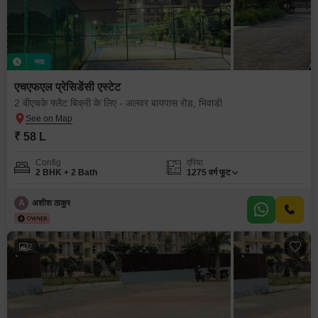
नया
एचएफएल प्रेसिडेंसी एस्टेट
2 बीएचके फ्लैट बिक्री के लिए - अलवर बायपास रोड, भिवाडी
₹ 58 L
Config
एरिया
2 BHK + 2 Bath
1275
वर्ग फुट
A
अशीश ठाकुर
2