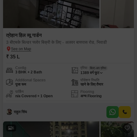
त्रेहान हिल व्यू गार्डन
3 बीएचके बिल्डर फ्लोर बिक्री के लिए - अलवर बायपास रोड, भिवाडी
₹ 35 L
Config
एरिया
बिल्ट-अप एरिया
3 BHK + 2 Bath
1389
वर्ग फुट
Additional Spaces
पॉसेशन स्थिति
पूजा रूम
रहने के लिए तैयार
पार्किंग
Flooring
n/a Covered + 1 Open
अन्य Flooring
राहुल सिंघ
6