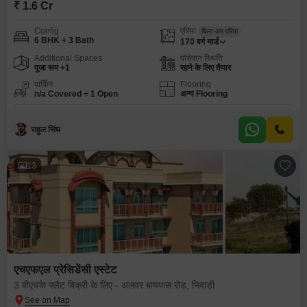
₹ 1.6 Cr
Config
एरिया
बिल्ट-अप एरिया
6 BHK + 3 Bath
170
वर्ग यार्ड
Additional Spaces
पॉसेशन स्थिति
पूजा रूम +1
रहने के लिए तैयार
पार्किंग
Flooring
n/a Covered + 1 Open
अन्य Flooring
राहुल सिंघ
13
एचएफएल प्रेसिडेंसी एस्टेट
3 बीएचके फ्लैट बिक्री के लिए - अलवर बायपास रोड, भिवाडी