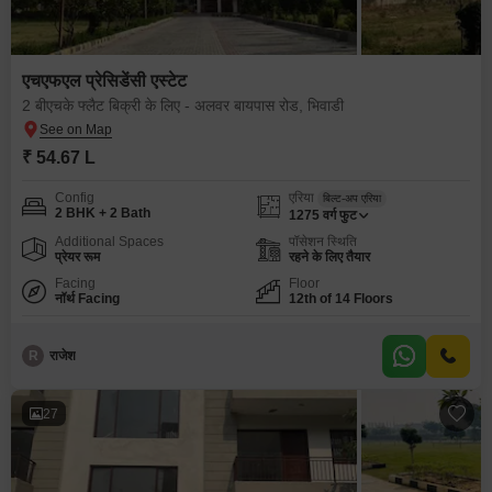
एचएफएल प्रेसिडेंसी एस्टेट
2 बीएचके फ्लैट बिक्री के लिए - अलवर बायपास रोड, भिवाडी
₹ 54.67 L
Config
एरिया
बिल्ट-अप एरिया
2 BHK + 2 Bath
1275
वर्ग फुट
Additional Spaces
पॉसेशन स्थिति
प्रेयर रूम
रहने के लिए तैयार
Facing
Floor
नॉर्थ Facing
12th of 14 Floors
R
राजेश
27