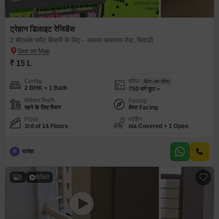
ट्रेहान डिलाइट रेजिडेंस
2 बीएचके फ्लैट बिक्री के लिए - अलवर बायपास रोड, भिवाडी
₹ 15 L
Config
एरिया
बिल्ट-अप एरिया
2 BHK + 1 Bath
750
वर्ग फुट
पॉसेशन स्थिति
Facing
रहने के लिए तैयार
वेस्ट Facing
Floor
पार्किंग
3rd of 14 Floors
n/a Covered + 1 Open
R
राजेश
5
विडियो