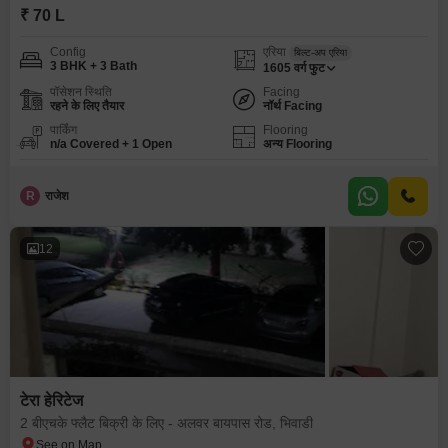
₹ 70 L
Config
एरिया
बिल्ट-अप एरिया
3 BHK + 3 Bath
1605
वर्ग फुट
पॉसेशन स्थिति
Facing
रहने के लिए तैयार
नॉर्थ Facing
पार्किंग
Flooring
n/a Covered + 1 Open
अन्य Flooring
R
राजेश
12
टेरा हेरिटेज
2 बीएचके फ्लैट बिक्री के लिए - अलवर बायपास रोड, भिवाडी