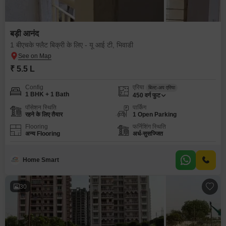
बड़ी आनंद
1 बीएचके फ्लैट बिक्री के लिए - यू आई टी, भिवाडी
₹ 5.5 L
Config
एरिया
बिल्ट-अप एरिया
1 BHK + 1 Bath
450
वर्ग फुट
पॉसेशन स्थिति
पार्किंग
रहने के लिए तैयार
1 Open Parking
Flooring
फर्निशिंग स्थिति
अन्य Flooring
अर्ध-सुसज्जित
Home Smart
30