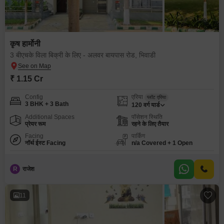
कृष हार्मोनी
3 बीएचके विला बिक्री के लिए - अलवर बायपास रोड, भिवाडी
₹ 1.15 Cr
Config
एरिया
प्लॉट एरिया
3 BHK + 3 Bath
120
वर्ग यार्ड
Additional Spaces
पॉसेशन स्थिति
प्रेयर रूम
रहने के लिए तैयार
Facing
पार्किंग
नॉर्थ ईस्ट Facing
n/a Covered + 1 Open
R
राजेश
11