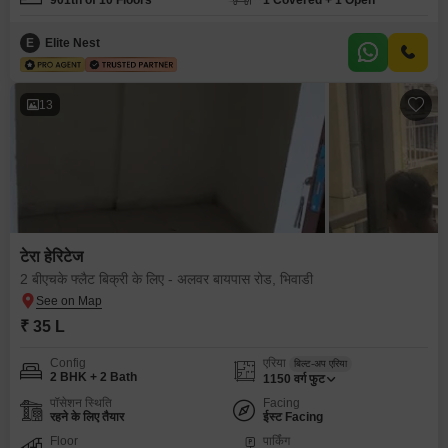
901th of 10 Floors
1 Covered + 1 Open
E
Elite Nest
13
टेरा हेरिटेज
2 बीएचके फ्लैट बिक्री के लिए - अलवर बायपास रोड, भिवाडी
₹ 35 L
Config
एरिया
बिल्ट-अप एरिया
2 BHK + 2 Bath
1150
वर्ग फुट
पॉसेशन स्थिति
Facing
रहने के लिए तैयार
ईस्ट Facing
Floor
पार्किंग