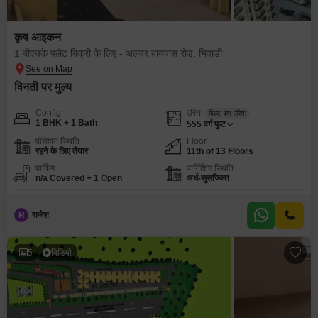
कृष आइकन
1 बीएचके फ्लैट बिक्री के लिए - अलवर बायपास रोड, भिवाडी
विनती पर मुल्य
Config
एरिया
बिल्ट-अप एरिया
1 BHK + 1 Bath
555
वर्ग फुट
पॉसेशन स्थिति
Floor
रहने के लिए तैयार
11th of 13 Floors
पार्किंग
फर्निशिंग स्थिति
n/a Covered + 1 Open
अर्ध-सुसज्जित
R
राजेश
5
विडियो