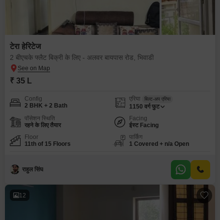
टेरा हेरिटेज
2 बीएचके फ्लैट बिक्री के लिए - अलवर बायपास रोड, भिवाडी
₹ 35 L
Config
एरिया
बिल्ट-अप एरिया
2 BHK + 2 Bath
1150
वर्ग फुट
पॉसेशन स्थिति
Facing
रहने के लिए तैयार
ईस्ट Facing
Floor
पार्किंग
11th of 15 Floors
1 Covered + n/a Open
राहुल सिंघ
12