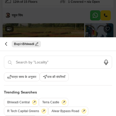
12th of 15 Floors
1 Covered + n/a Open
राहुल सिंघ
2
Buy
Bhiwadi
ओमाक्स ग्रीन मेडो सिटी
प्लॉट बिक्री के लिए - अलवर बायपास रोड, भिवाडी
यात्रा समय के अनुसार
पास की संपत्तियाँ
₹ 48 L
Trending Searches
एरिया
View
प्लॉट एरिया
पार्क व्यू
100
वर्ग यार्ड
Bhiwadi Central
Terra Castle
R Tech Capital Greens
Alwar Bypass Road
R
राजेश