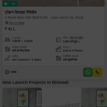
नया
ट्रेहान डिलाइट रेजिडेंस
3 बीएचके बिल्डर फ्लोर बिक्री के लिए - अलवर बायपास रोड, भिवाडी
₹ 41 L
Config
एरिया
बिल्ट-अप एरिया
3 BHK + 3 Bath
1485
वर्ग फुट
पॉसेशन स्थिति
Floor
रहने के लिए तैयार
2nd of 3 Floors
पार्किंग
फर्निशिंग स्थिति
n/a Covered + 1 Open
अर्ध-सुसज्जित
R
राजेश
New Launch Projects in Bhiwadi