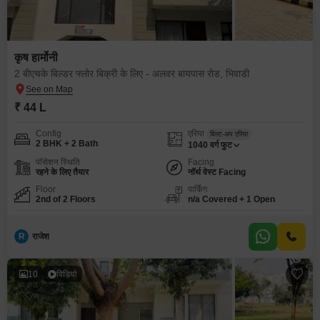
कृष हार्मोनी
2 बीएचके बिल्डर फ्लोर बिक्री के लिए - अलवर बायपास रोड, भिवाडी
₹ 44 L
Config
एरिया
बिल्ट-अप एरिया
2 BHK + 2 Bath
1040
वर्ग फुट
पॉसेशन स्थिति
Facing
रहने के लिए तैयार
नॉर्थ वेस्ट Facing
Floor
पार्किंग
2nd of 2 Floors
n/a Covered + 1 Open
R
राजेश
10
विडियो