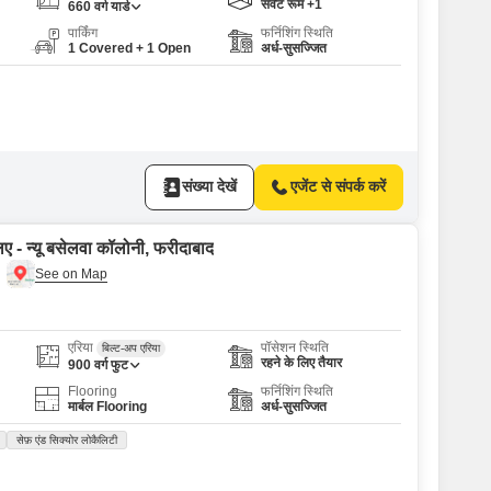
सर्वेंट रूम +1
660
वर्ग यार्ड
पार्किंग
फर्निशिंग स्थिति
1 Covered + 1 Open
अर्ध-सुसज्जित
संख्या देखें
एजेंट से संपर्क करें
िए - न्यू बसेलवा कॉलोनी, फरीदाबाद
एरिया
पॉसेशन स्थिति
बिल्ट-अप एरिया
रहने के लिए तैयार
900
वर्ग फुट
Flooring
फर्निशिंग स्थिति
मार्बल Flooring
अर्ध-सुसज्जित
सेफ़ एंड सिक्योर लोकैलिटी