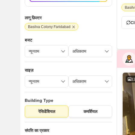
Basil
लागू फ़िल्टर
Cl
Basilva Colony Faridabad
बजट
साइज़
1
Building Type
रेसिडेंशियल
कमर्शियल
संपत्ति का प्रकार