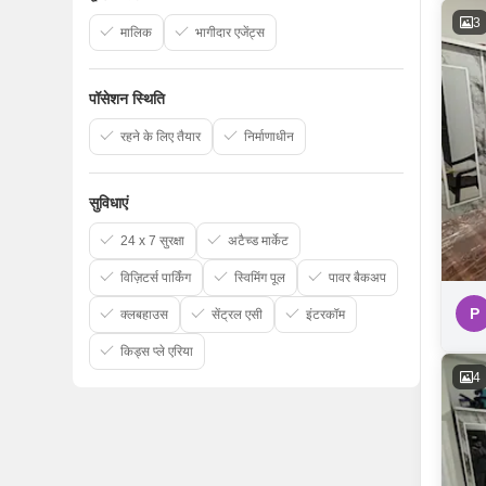
3
मालिक
भागीदार एजेंट्स
पॉसेशन स्थिति
रहने के लिए तैयार
निर्माणाधीन
सुविधाएं
24 x 7 सुरक्षा
अटैच्ड मार्केट
विज़िटर्स पार्किंग
स्विमिंग पूल
पावर बैकअप
P
क्लबहाउस
सेंट्रल एसी
इंटरकॉम
किड्स प्ले एरिया
4