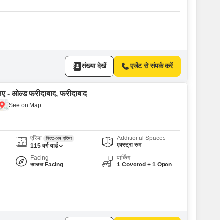
संख्या देखें
एजेंट से संपर्क करें
लिए - ओल्ड फरीदाबाद, फरीदाबाद
एरिया
Additional Spaces
बिल्ट-अप एरिया
एक्स्ट्रा रूम
115
वर्ग यार्ड
Facing
पार्किंग
साउथ Facing
1 Covered + 1 Open