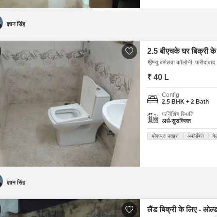
ज्ञान सिंह
2.5 बीएचके घर बिक्री के
न्यू बसेलवा कॉलोनी, फरीदाबाद
₹ 40 L
Config
2.5 BHK + 2 Bath
फर्निशिंग स्थिति
अर्ध-सुसज्जित
ब्रेकथ्रू प्राइस
अफोर्डेबल
वे
ज्ञान सिंह
लैंड बिक्री के लिए - ओल