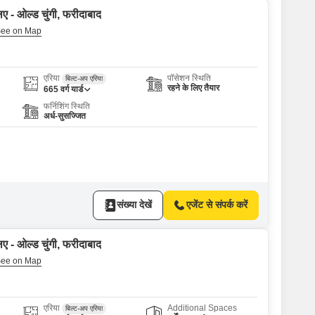
ए - ओल्ड चुंगी, फरीदाबाद
एरिया
पॉसेशन स्थिति
बिल्ट-अप एरिया
रहने के लिए तैयार
665
वर्ग यार्ड
फर्निशिंग स्थिति
अर्ध-सुसज्जित
संख्या देखें
एजेंट से संपर्क करें
ए - ओल्ड चुंगी, फरीदाबाद
एरिया
Additional Spaces
बिल्ट-अप एरिया