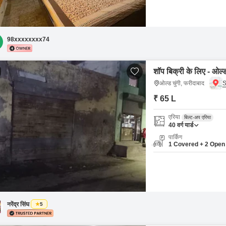
98xxxxxxxx74
शॉप बिक्री के लिए - ओल्ड
ओल्ड चुंगी, फरीदाबाद
₹ 65 L
एरिया
बिल्ट-अप एरिया
40
वर्ग यार्ड
पार्किंग
1 Covered + 2 Open
नरेंद्र सिंघ
5