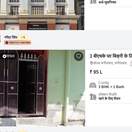
अर्ध-सुसज्जित
नरेंद्र सिंघ
5
3 बीएचके घर बिक्री के 
विडियो
ओल्ड फरीदाबाद, फरीदाबाद
₹ 95 L
Config
3 BHK + 1 Bath
पॉसेशन स्थिति
रहने के लिए तैयार