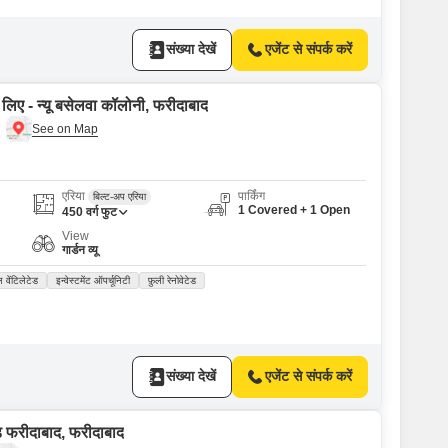
संख्या देखें
एजेंट से संपर्क करें
 लिए - न्यू बसेलवा कॉलोनी, फरीदाबाद
एरिया
पार्किंग
बिल्ट-अप एरिया
1 Covered + 1 Open
450
वर्ग फुट
View
गार्डन व्यू
ल वेंटिलेटेड
इन्वेस्टमेंट ऑपर्चूनिटी
फ़ुली रेनोवेटेड
संख्या देखें
एजेंट से संपर्क करें
्ड फरीदाबाद, फरीदाबाद