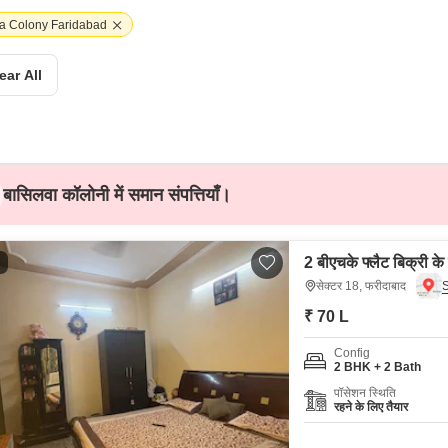
Mortgage Partnerships
False Ceiling Design
va Colony Faridabad
SuperAgent Pro
TV Unit Design
ear All
Wall Paint Design
Wall Design
Window Design
बासिलवा कॉलोनी में समान संपत्तियाँ।
Tiles Design
Kitchen Tiles Design
2 बीएचके फ्लैट बिक्री के
Kitchen False Ceiling Design
1
सेक्टर 18, फरीदाबाद
Staircase Design
₹ 70 L
Door Design
Config
Crockery Unit Design
2 BHK + 2 Bath
पॉसेशन स्थिति
Study Room Design
रहने के लिए तैयार