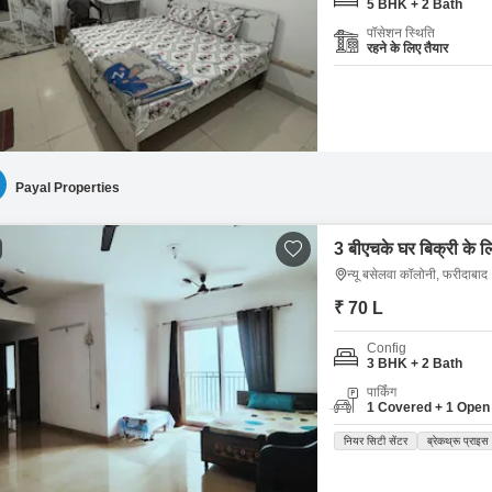
5 BHK + 2 Bath
पॉसेशन स्थिति
रहने के लिए तैयार
Payal Properties
3 बीएचके घर बिक्री के ल
न्यू बसेलवा कॉलोनी, फरीदाबाद
₹ 70 L
Config
3 BHK + 2 Bath
पार्किंग
1 Covered + 1 Open
नियर सिटी सेंटर
ब्रेकथ्रू प्राइस