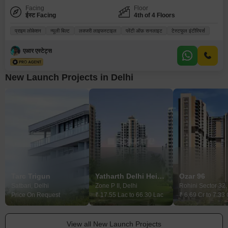
Facing
Floor
ईस्ट Facing
4th of 4 Floors
प्राइम लोकेशन
न्यूली बिल्ट
लक्जरी लाइफस्टाइल
प्लेंटी ऑफ़ सनलाइट
टेस्टफुल इंटीरियर्स
एआर एस्टेट्स
New Launch Projects in Delhi
Tarc Trigun
Yatharth Delhi Heights
Ozar 96
Satbari, Delhi
Zone P II, Delhi
Rohini Sector 32,
Price On Request
₹ 17.55 Lac to 66.30 Lac
₹ 6.69 Cr to 7.33 
View all New Launch Projects