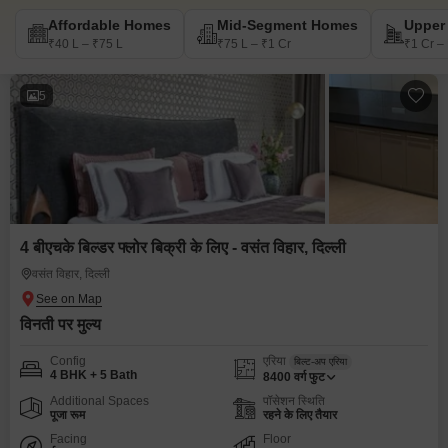
Affordable Homes
Mid-Segment Homes
Upper
₹40 L – ₹75 L
₹75 L – ₹1 Cr
₹1 Cr –
5
4 बीएचके बिल्डर फ्लोर बिक्री के लिए - वसंत विहार, दिल्ली
वसंत विहार, दिल्ली
विनती पर मुल्य
Config
एरिया
बिल्ट-अप एरिया
4 BHK + 5 Bath
8400
वर्ग फुट
Additional Spaces
पॉसेशन स्थिति
पूजा रूम
रहने के लिए तैयार
Facing
Floor