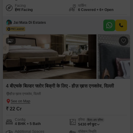
Facing
पार्किंग
ईस्ट Facing
6 Covered + 6+ Open
Jai Mata Di Estates
7
4 बीएचके बिल्डर फ्लोर बिक्री के लिए - हौज़ ख़ास एनक्लेव, दिल्ली
हौज़ ख़ास एनक्लेव, दिल्ली
₹ 22 Cr
Config
एरिया
बिल्ट-अप एरिया
4 BHK + 5 Bath
5430
वर्ग फुट
Additional Spaces
पॉसेशन स्थिति