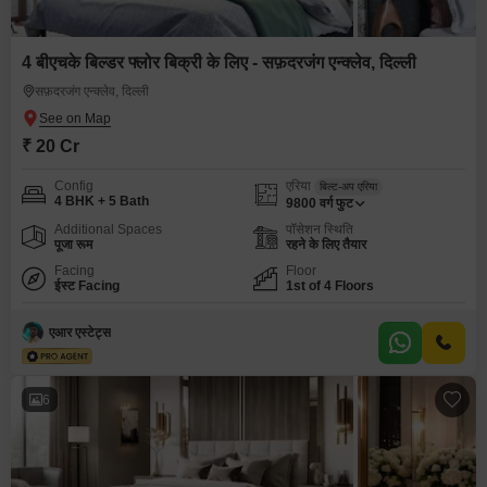
4 बीएचके बिल्डर फ्लोर बिक्री के लिए - सफ़दरजंग एन्क्लेव, दिल्ली
सफ़दरजंग एन्क्लेव, दिल्ली
₹ 20 Cr
Config
एरिया
बिल्ट-अप एरिया
4 BHK + 5 Bath
9800
वर्ग फुट
Additional Spaces
पॉसेशन स्थिति
पूजा रूम
रहने के लिए तैयार
Facing
Floor
ईस्ट Facing
1st of 4 Floors
एआर एस्टेट्स
6