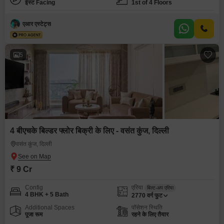
ईस्ट Facing
1st of 4 Floors
एआर एस्टेट्स
5
4 बीएचके बिल्डर फ्लोर बिक्री के लिए - वसंत कुंज, दिल्ली
वसंत कुंज, दिल्ली
₹ 9 Cr
Config
एरिया
बिल्ट-अप एरिया
4 BHK + 5 Bath
2770
वर्ग फुट
Additional Spaces
पॉसेशन स्थिति
पूजा रूम
रहने के लिए तैयार