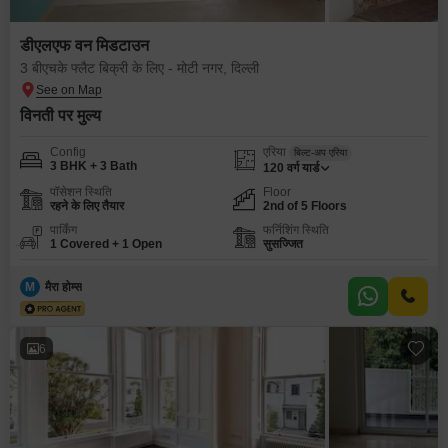
डीएलएफ वन मिडटाउन
3 बीएचके फ्लैट बिक्री के लिए - मोटी नगर, दिल्ली
विनती पर मुल्य
Config
एरिया
बिल्ट-अप एरिया
3 BHK + 3 Bath
120
वर्ग यार्ड
पॉसेशन स्थिति
Floor
रहने के लिए तैयार
2nd of 5 Floors
पार्किंग
फर्निशिंग स्थिति
1 Covered + 1 Open
सुसज्जित
M
मैरा होम्स
6