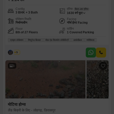
Config
एरिया
बिल्ट-अप एरिया
3 BHK + 3 Bath
1630
वर्ग फुट
पॉसेशन स्थिति
Facing
निर्माणाधीन
नॉर्थ ईस्ट Facing
Floor
पार्किंग
8th of 27 Floors
1 Covered Parking
प्राइम लोकेशन
रिप्यूटेड बिल्डर
सेफ़ एंड सिक्योर लोकैलिटी
अफोर्डेबल
स्पेशियस
पलक
5
3
मोटिया होम्स
लैंड बिक्री के लिए - लोहगढ़, ज़िराकपुर