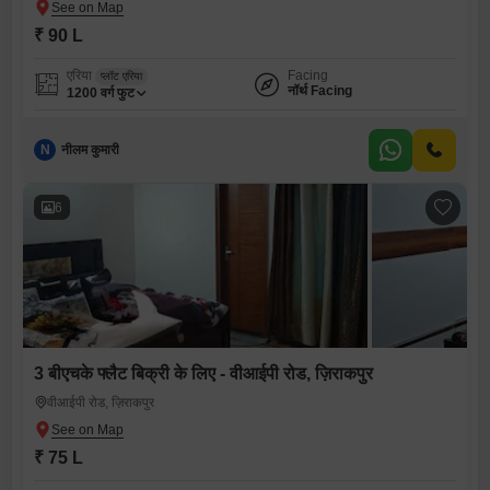
₹ 90 L
एरिया
Facing
प्लॉट एरिया
नॉर्थ Facing
1200
वर्ग फुट
N
नीलम कुमारी
6
3 बीएचके फ्लैट बिक्री के लिए - वीआईपी रोड, ज़िराकपुर
वीआईपी रोड, ज़िराकपुर
₹ 75 L