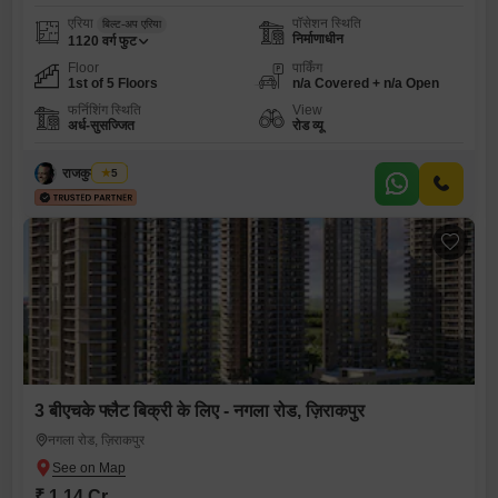
एरिया
पॉसेशन स्थिति
बिल्ट-अप एरिया
निर्माणाधीन
1120
वर्ग फुट
Floor
पार्किंग
1st of 5 Floors
n/a Covered + n/a Open
फर्निशिंग स्थिति
View
अर्ध-सुसज्जित
रोड व्यू
राजकुमार शर्मा
5
3 बीएचके फ्लैट बिक्री के लिए - नगला रोड, ज़िराकपुर
नगला रोड, ज़िराकपुर
₹ 1.14 Cr