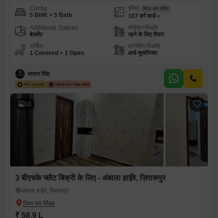
Config
एरिया
बिल्ट-अप एरिया
5 BHK + 5 Bath
107
वर्ग यार्ड
Additional Spaces
पॉसेशन स्थिति
बेसमेंट
रहने के लिए तैयार
पार्किंग
फर्निशिंग स्थिति
1 Covered + 1 Open
अर्ध-सुसज्जित
जगतर सिंह
10
3 बीएचके फ्लैट बिक्री के लिए - अंबाला हाईवे, ज़िराकपुर
अंबाला हाईवे, ज़िराकपुर
₹ 58.9 L