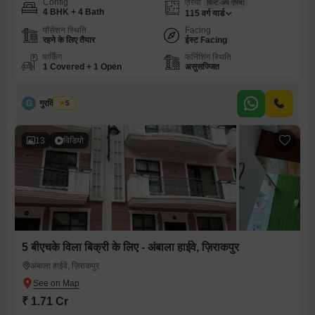
Config
एरिया
बिल्ट-अप एरिया
4 BHK + 4 Bath
115
वर्ग यार्ड
पॉसेशन स्थिति
Facing
रहने के लिए तैयार
ईस्ट Facing
पार्किंग
फर्निशिंग स्थिति
1 Covered + 1 Open
असुसज्जित
G
गुरविंदर सिंघ
5
13
विडियो
5 बीएचके विला बिक्री के लिए - अंबाला हाईवे, ज़िराकपुर
अंबाला हाईवे, ज़िराकपुर
₹ 1.71 Cr