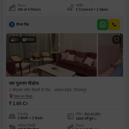
Floor
पार्किंग
4th of 4 Floors
1 Covered + 1 Open
D
दीपक सिंह
15
विडियो
सव गुलनार मीडोज
3 बीएचके फ्लैट बिक्री के लिए - अंबाला हाईवे, ज़िराकपुर
₹ 1.65 Cr
Config
एरिया
बिल्ट-अप एरिया
3 BHK + 3 Bath
1800
वर्ग फुट
पॉसेशन स्थिति
Floor