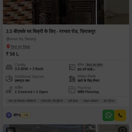
3.5 बीएचके घर बिक्री के लिए - परभात रोड, ज़िराकपुर
परभात रोड, ज़िराकपुर
₹ 56 L
Config
एरिया
बिल्ट-अप एरिया
3.5 BHK + 3 Bath
80
वर्ग यार्ड
Additional Spaces
पॉसेशन स्थिति
एक्स्ट्रा रूम
रहने के लिए तैयार
पार्किंग
Flooring
1 Covered + 1 Open
मार्बल Flooring
सेफ़ एंड सिक्योर लोकैलिटी
इन्वेस्टमेंट ऑपर्चूनिटी
फ्री होल्ड
प्राइम लोकेशन
वेल मेंटेन्ड
D
धीरेन्द्र शुक्ला
5
2