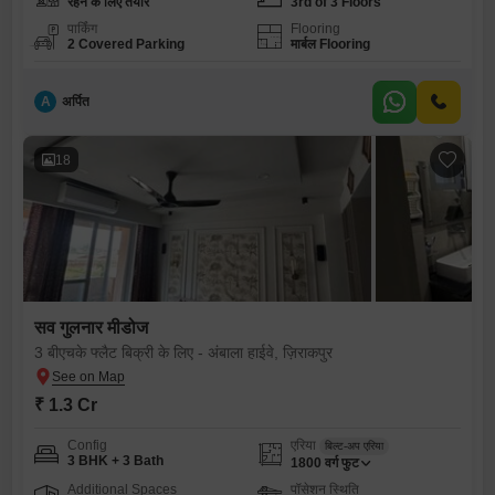
रहने के लिए तैयार
3rd of 3 Floors
पार्किंग
Flooring
2 Covered Parking
मार्बल Flooring
A
अर्पित
18
सव गुलनार मीडोज
3 बीएचके फ्लैट बिक्री के लिए - अंबाला हाईवे, ज़िराकपुर
₹ 1.3 Cr
Config
एरिया
बिल्ट-अप एरिया
3 BHK + 3 Bath
1800
वर्ग फुट
Additional Spaces
पॉसेशन स्थिति