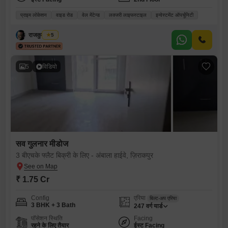
प्राइम लोकेशन
वाइड रोड
वेल मेंटेन्ड
लक्जरी लाइफस्टाइल
इन्वेस्टमेंट ऑपर्चूनिटी
राजकुमार शर्मा
5
5
विडियो
सव गुलनार मीडोज
3 बीएचके फ्लैट बिक्री के लिए - अंबाला हाईवे, ज़िराकपुर
₹ 1.75 Cr
Config
एरिया
बिल्ट-अप एरिया
3 BHK + 3 Bath
247
वर्ग यार्ड
पॉसेशन स्थिति
Facing
रहने के लिए तैयार
ईस्ट Facing