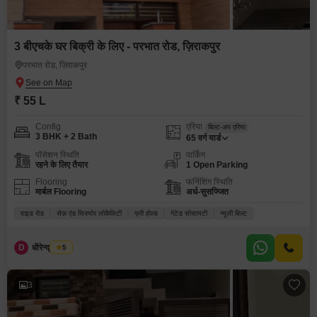
3 बीएचके घर बिक्री के लिए - परभात रोड, ज़िराकपुर
परभात रोड, ज़िराकपुर
₹ 55 L
Config
एरिया
बिल्ट-अप एरिया
3 BHK + 2 Bath
65
वर्ग यार्ड
पॉसेशन स्थिति
पार्किंग
रहने के लिए तैयार
1 Open Parking
Flooring
फर्निशिंग स्थिति
मार्बल Flooring
अर्ध-सुसज्जित
वाइड रोड
सेफ़ एंड सिक्योर लोकैलिटी
फ्री होल्ड
गेटेड सोसायटी
न्यूली बिल्ट
D
धीरेन्द्र शुक्ला
5
3