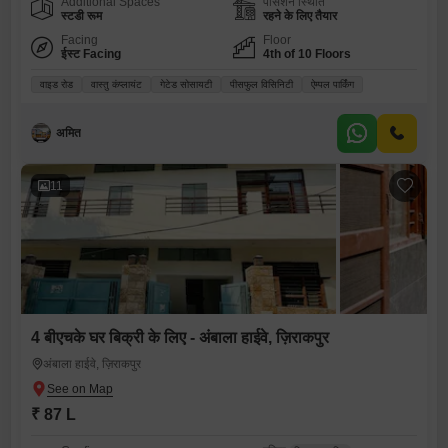
Additional Spaces
पॉसेशन स्थिति
स्टडी रूम
रहने के लिए तैयार
Facing
Floor
ईस्ट Facing
4th of 10 Floors
वाइड रोड
वास्तु कंप्लायंट
गेटेड सोसायटी
पीसफुल विसिनिटी
ऐम्पल पार्किंग
अमित
11
4 बीएचके घर बिक्री के लिए - अंबाला हाईवे, ज़िराकपुर
अंबाला हाईवे, ज़िराकपुर
₹ 87 L