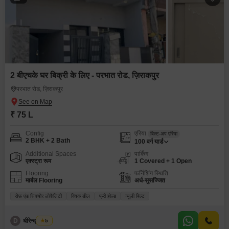
2 बीएचके घर बिक्री के लिए - परभात रोड, ज़िराकपुर
परभात रोड, ज़िराकपुर
₹ 75 L
Config
एरिया
बिल्ट-अप एरिया
2 BHK + 2 Bath
100
वर्ग यार्ड
Additional Spaces
पार्किंग
एक्स्ट्रा रूम
1 Covered + 1 Open
Flooring
फर्निशिंग स्थिति
मार्बल Flooring
अर्ध-सुसज्जित
सेफ़ एंड सिक्योर लोकैलिटी
क्विक डील
फ्री होल्ड
न्यूली बिल्ट
D
धीरेन्द्र शुक्ला
5