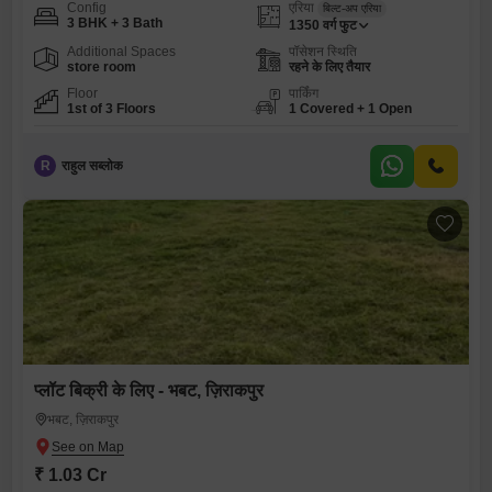
Config
एरिया
बिल्ट-अप एरिया
3 BHK + 3 Bath
1350
वर्ग फुट
Additional Spaces
पॉसेशन स्थिति
store room
रहने के लिए तैयार
Floor
पार्किंग
1st of 3 Floors
1 Covered + 1 Open
R
राहुल सब्लोक
प्लॉट बिक्री के लिए - भबट, ज़िराकपुर
भबट, ज़िराकपुर
₹ 1.03 Cr