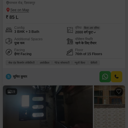
परभात रोड, ज़िराकपुर
₹ 85 L
Config
एरिया
बिल्ट-अप एरिया
3 BHK + 3 Bath
2000
वर्ग फुट
Additional Spaces
पॉसेशन स्थिति
पूजा रूम
रहने के लिए तैयार
Facing
Floor
ईस्ट Facing
76th of 15 Floors
सेफ़ एंड सिक्योर लोकैलिटी
अफोर्डेबल
गेटेड सोसायटी
न्यूली बिल्ट
फ़ैमिली
S
सुमित कुमार
19