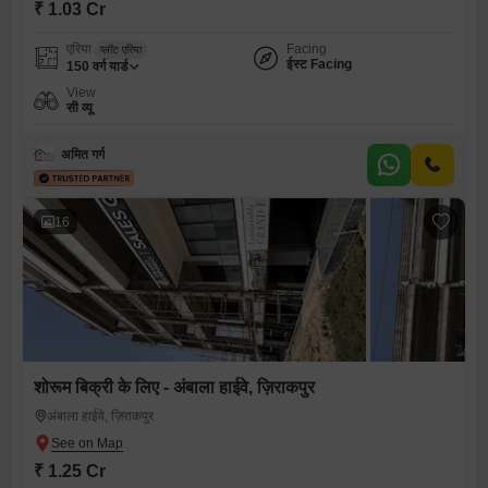
₹ 1.03 Cr
एरिया
Facing
प्लॉट एरिया
ईस्ट Facing
150
वर्ग यार्ड
View
सी व्यू
अमित गर्ग
16
शोरूम बिक्री के लिए - अंबाला हाईवे, ज़िराकपुर
अंबाला हाईवे, ज़िराकपुर
₹ 1.25 Cr