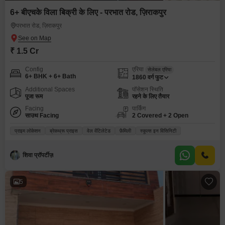
6+ बीएचके विला बिक्री के लिए - परभात रोड, ज़िराकपुर
परभात रोड, ज़िराकपुर
₹ 1.5 Cr
Config
एरिया
सेलेबल एरिया
6+ BHK + 6+ Bath
1860
वर्ग फुट
Additional Spaces
पॉसेशन स्थिति
पूजा रूम
रहने के लिए तैयार
Facing
पार्किंग
साउथ Facing
2 Covered + 2 Open
प्राइम लोकेशन
ब्रेकथ्रू प्राइस
वेल वेंटिलेटेड
फ़ैमिली
स्कूल्स इन विसिनिटी
शिवा प्रॉपर्टीज़
5