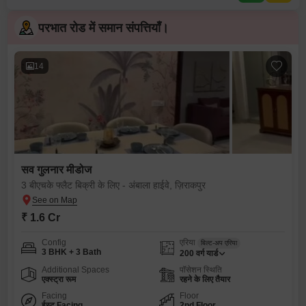
परभात रोड में समान संपत्तियाँ।
14
सव गुलनार मीडोज
3 बीएचके फ्लैट बिक्री के लिए - अंबाला हाईवे, ज़िराकपुर
₹ 1.6 Cr
Config
एरिया
बिल्ट-अप एरिया
3 BHK + 3 Bath
200
वर्ग यार्ड
Additional Spaces
पॉसेशन स्थिति
एक्स्ट्रा रूम
रहने के लिए तैयार
Facing
Floor
ईस्ट Facing
2nd Floor