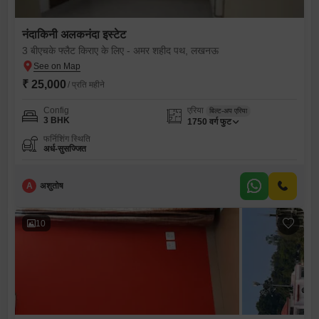
नंदाकिनी अलकनंदा इस्टेट
3 बीएचके फ्लैट किराए के लिए - अमर शहीद पथ, लखनऊ
₹ 25,000
/ प्रति महीने
Config
एरिया
बिल्ट-अप एरिया
3 BHK
1750
वर्ग फुट
फर्निशिंग स्थिति
अर्ध-सुसज्जित
A
अशुतोष
10