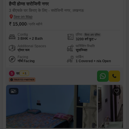
हैप्पी होम्स सरोजिनी नगर
3 बीएचके घर किराए के लिए - सरोजिनी नगर, लखनऊ
₹ 15,000
/ प्रति महीने
Config
एरिया
बिल्ट-अप एरिया
3 BHK + 2 Bath
3200
वर्ग फुट
Additional Spaces
फर्निशिंग स्थिति
प्रेयर रूम
सुसज्जित
Facing
पार्किंग
नॉर्थ Facing
1 Covered + n/a Open
S
सतीश चौबे
1
5