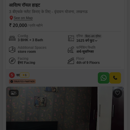
आदित्य रॉयल हाइट
3 बीएचके फ्लैट किराए के लिए - वृंदावन योजना, लखनऊ
₹ 20,000
/ प्रति महीने
Config
एरिया
बिल्ट-अप एरिया
3 BHK + 3 Bath
1625
वर्ग फुट
Additional Spaces
फर्निशिंग स्थिति
store room
अर्ध-सुसज्जित
Facing
Floor
ईस्ट Facing
4th of 9 Floors
S
सतीश चौबे
1
5