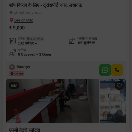
शॉप किराए के लिए - ट्रांसपोर्ट नगर, लखनऊ
ट्रांसपोर्ट नगर, लखनऊ
₹ 9,000
एरिया
फर्निशिंग स्थिति
बिल्ट-अप एरिया
अर्ध-सुसज्जित
132
वर्ग फुट
पार्किंग
6 Covered + 3 Open
V
विवेक गुप्ता
8
एमजी मेट्रो प्लॉट्स