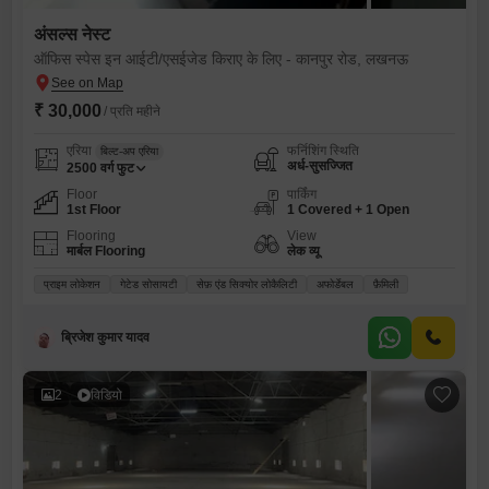
अंसल्स नेस्ट
ऑफिस स्पेस इन आईटी/एसईजेड किराए के लिए - कानपुर रोड, लखनऊ
₹ 30,000
/ प्रति महीने
एरिया
फर्निशिंग स्थिति
बिल्ट-अप एरिया
अर्ध-सुसज्जित
2500
वर्ग फुट
Floor
पार्किंग
1st Floor
1 Covered + 1 Open
Flooring
View
मार्बल Flooring
लेक व्यू
प्राइम लोकेशन
गेटेड सोसायटी
सेफ़ एंड सिक्योर लोकैलिटी
अफोर्डेबल
फ़ैमिली
ब्रिजेश कुमार यादव
2
विडियो