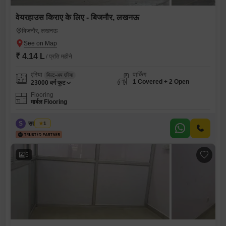
वेयरहाउस किराए के लिए - बिजनौर, लखनऊ
बिजनौर, लखनऊ
₹ 4.14 L
/ प्रति महीने
एरिया
पार्किंग
बिल्ट-अप एरिया
1 Covered + 2 Open
23000
वर्ग फुट
Flooring
मार्बल Flooring
S
सतीश चौबे
1
5