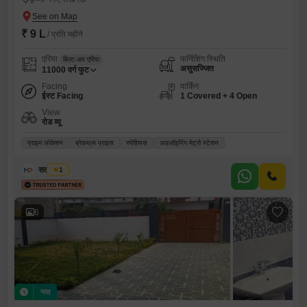
₹ 9 L
/ प्रति महीने
एरिया
फर्निशिंग स्थिति
बिल्ट-अप एरिया
असुसज्जित
11000
वर्ग फुट
Facing
पार्किंग
ईस्ट Facing
1 Covered + 4 Open
View
रोड व्यू
प्राइम लोकेशन
ब्रेकथ्रू प्राइस
स्पेशियस
अडजॉइनिंग मेट्रो स्टेशन
सतीश चौबे
1
6
नया