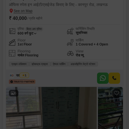
ऑफिस स्पेस इन आईटी/एसईजेड किराए के लिए - कानपुर रोड, लखनऊ
₹ 40,000
/ प्रति महीने
एरिया
फर्निशिंग स्थिति
बिल्ट-अप एरिया
सुसज्जित
600
वर्ग फुट
Floor
पार्किंग
1st Floor
1 Covered + 4 Open
Flooring
View
मार्बल Flooring
रोड व्यू
प्राइम लोकेशन
ब्रेकथ्रू प्राइस
ऐम्पल पार्किंग
अडजॉइनिंग मेट्रो स्टेशन
सतीश चौबे
1
6