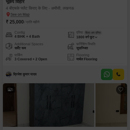
भूकंप विहार
4 बीएचके फ्लैट किराए के लिए - अमौसी, लखनऊ
₹ 25,000
/ प्रति महीने
Config
एरिया
बिल्ट-अप एरिया
4 BHK + 4 Bath
1800
वर्ग फुट
Additional Spaces
फर्निशिंग स्थिति
सर्वेंट रूम
सुसज्जित
पार्किंग
Flooring
3 Covered + 2 Open
मार्बल Flooring
ब्रिजेश कुमार यादव
5