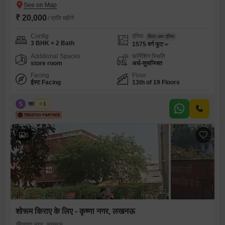
₹ 20,000
/ प्रति महीने
Config
एरिया
बिल्ट-अप एरिया
3 BHK + 2 Bath
1575
वर्ग फुट
Additional Spaces
फर्निशिंग स्थिति
store room
अर्ध-सुसज्जित
Facing
Floor
ईस्ट Facing
13th of 19 Floors
S
सतीश चौबे
1
6
शोरूम किराए के लिए - कृष्णा नगर, लखनऊ
कृष्णा नगर, लखनऊ