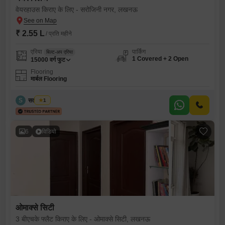
वेयरहाउस किराए के लिए - सरोजिनी नगर, लखनऊ
₹ 2.55 L
/ प्रति महीने
एरिया
पार्किंग
बिल्ट-अप एरिया
1 Covered + 2 Open
15000
वर्ग फुट
Flooring
मार्बल Flooring
S
सतीश चौबे
1
6
विडियो
ओमाक्से सिटी
3 बीएचके फ्लैट किराए के लिए - ओमाक्से सिटी, लखनऊ