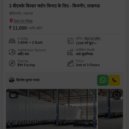
3 बीएचके बिल्डर फ्लोर किराए के लिए - बिजनौर, लखनऊ
बिजनौर, लखनऊ
₹ 11,000
/ प्रति महीने
Config
एरिया
बिल्ट-अप एरिया
3 BHK + 2 Bath
1200
वर्ग फुट
Additional Spaces
फर्निशिंग स्थिति
सर्वेंट रूम
अर्ध-सुसज्जित
Facing
Floor
ईस्ट Facing
2nd of 3 Floors
ब्रिजेश कुमार यादव
5