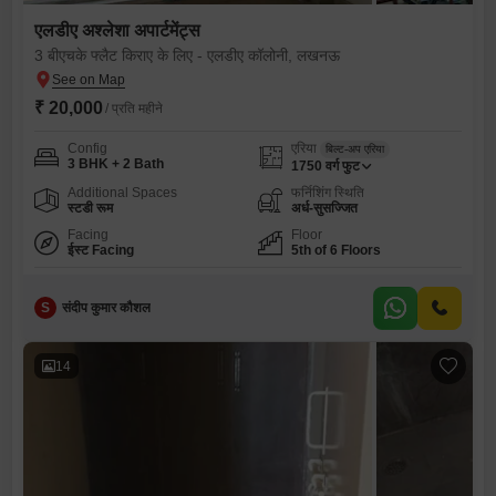
एलडीए अश्लेशा अपार्टमेंट्स
3 बीएचके फ्लैट किराए के लिए - एलडीए कॉलोनी, लखनऊ
₹ 20,000
/ प्रति महीने
Config
एरिया
बिल्ट-अप एरिया
3 BHK + 2 Bath
1750
वर्ग फुट
Additional Spaces
फर्निशिंग स्थिति
स्टडी रूम
अर्ध-सुसज्जित
Facing
Floor
ईस्ट Facing
5th of 6 Floors
S
संदीप कुमार कौशल
14