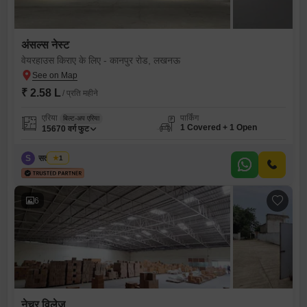
अंसल्स नेस्ट
वेयरहाउस किराए के लिए - कानपुर रोड, लखनऊ
₹ 2.58 L
/ प्रति महीने
एरिया
पार्किंग
बिल्ट-अप एरिया
1 Covered + 1 Open
15670
वर्ग फुट
S
सतीश चौबे
1
6
नेचर विलेज