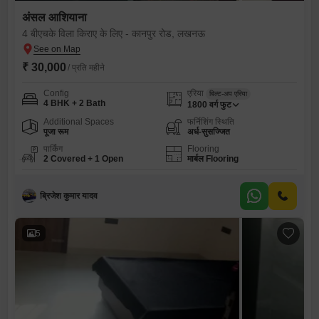
अंसल आशियाना
4 बीएचके विला किराए के लिए - कानपुर रोड, लखनऊ
₹ 30,000
/ प्रति महीने
Config
एरिया
बिल्ट-अप एरिया
4 BHK + 2 Bath
1800
वर्ग फुट
Additional Spaces
फर्निशिंग स्थिति
पूजा रूम
अर्ध-सुसज्जित
पार्किंग
Flooring
2 Covered + 1 Open
मार्बल Flooring
ब्रिजेश कुमार यादव
5