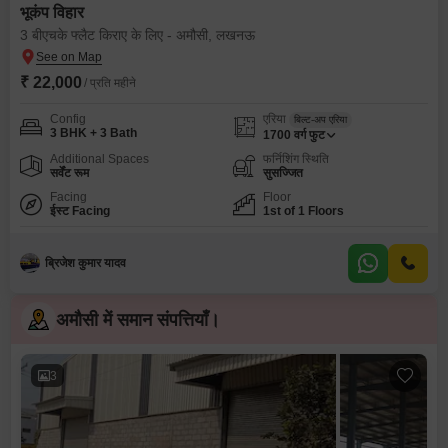
भूकंप विहार
3 बीएचके फ्लैट किराए के लिए - अमौसी, लखनऊ
₹ 22,000
/ प्रति महीने
Config
एरिया
बिल्ट-अप एरिया
3 BHK + 3 Bath
1700
वर्ग फुट
Additional Spaces
फर्निशिंग स्थिति
सर्वेंट रूम
सुसज्जित
Facing
Floor
ईस्ट Facing
1st of 1 Floors
ब्रिजेश कुमार यादव
अमौसी में समान संपत्तियाँ।
3