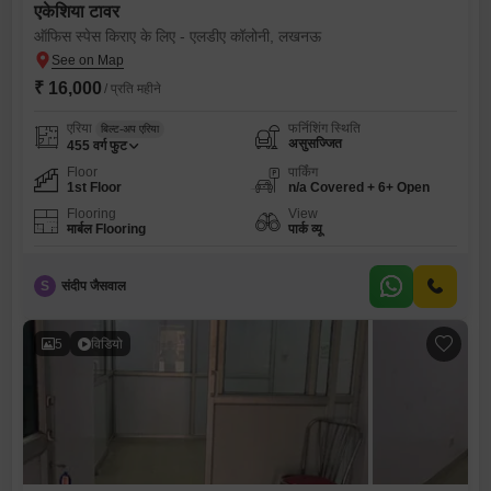
एकेशिया टावर
ऑफिस स्पेस किराए के लिए - एलडीए कॉलोनी, लखनऊ
₹ 16,000
/ प्रति महीने
एरिया
फर्निशिंग स्थिति
बिल्ट-अप एरिया
असुसज्जित
455
वर्ग फुट
Floor
पार्किंग
1st Floor
n/a Covered + 6+ Open
Flooring
View
मार्बल Flooring
पार्क व्यू
S
संदीप जैसवाल
5
विडियो