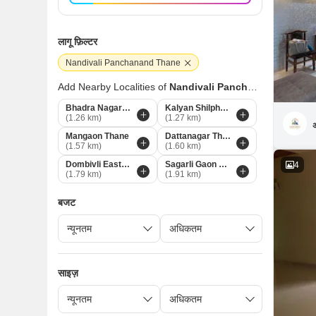
लागू फ़िल्टर
Nandivali Panchanand Thane
Add Nearby Localities of
Nandivali Panchanand
Bhadra Nagar Thane
Kalyan Shilphata Road Thane
(1.26 km)
(1.27 km)
अ
Mangaon Thane
Dattanagar Thane
(1.57 km)
(1.60 km)
Dombivli East Thane
Sagarli Gaon Thane
4
(1.79 km)
(1.91 km)
बजट
साइज़