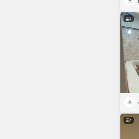
अ
4
अ
4