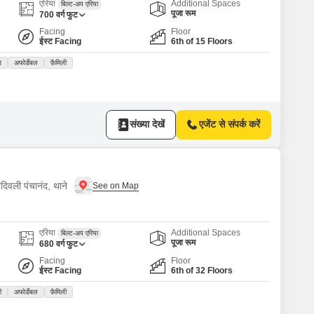
s for Rent in Thane
एरिया
Additional Spaces
बिल्ट-अप एरिया
पूजा रूम
700
वर्ग फुट
Facing
Floor
ईस्ट Facing
6th of 15 Floors
ड
अफोर्डेबल
फ़ैमिली
संख्या देखें
एजेंट से संपर्क करें
दिवली पंचानंद, थाने
एरिया
Additional Spaces
बिल्ट-अप एरिया
पूजा रूम
680
वर्ग फुट
Facing
Floor
ईस्ट Facing
6th of 32 Floors
ी
अफोर्डेबल
फ़ैमिली