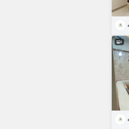
अ
4
अ