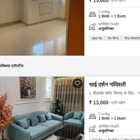
₹ 15,000
/ प्रति महीने
Config
1 BHK + 1 Bath
फर्निशिंग स्थिति
असुसज्जित
वाइड रोड
वेल मेंटेन्ड
गेटेड सोसायट
क्किशा प्रॉपर्टीज
साई दर्शन नांदिवली
1 बीएचके फ्लैट किराए के लिए - नं
₹ 13,000
/ प्रति महीने
Config
1 BHK + 1 Bath
फर्निशिंग स्थिति
असुसज्जित