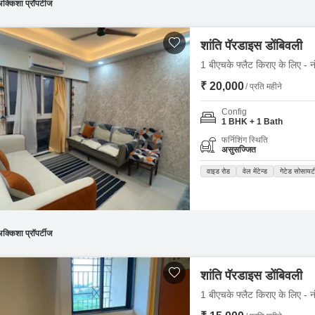
क्किशा प्रॉपर्टीज
शांति पॅरडाइस डोंबिवली
1 बीएचके फ्लैट किराए के लिए - नं
₹ 20,000
/ प्रति महीने
Config
1 BHK + 1 Bath
फर्निशिंग स्थिति
असुसज्जित
वाइड रोड
वेल मेंटेन्ड
गेटेड सोसायट
क्किशा प्रॉपर्टीज
शांति पॅरडाइस डोंबिवली
1 बीएचके फ्लैट किराए के लिए - नं