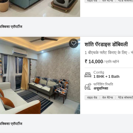
वाइड रोड
वेल मेंटेन्ड
गेटेड सोसायट
क्किशा प्रॉपर्टीज
शांति पॅरडाइस डोंबिवली
1 बीएचके फ्लैट किराए के लिए - नं
₹ 14,000
/ प्रति महीने
Config
1 BHK + 1 Bath
फर्निशिंग स्थिति
असुसज्जित
वाइड रोड
वेल मेंटेन्ड
गेटेड सोसायट
क्किशा प्रॉपर्टीज