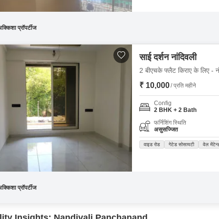
क्किशा प्रॉपर्टीज
साई दर्शन नांदिवली
2 बीएचके फ्लैट किराए के लिए - नं
₹ 10,000
/ प्रति महीने
Config
2 BHK + 2 Bath
फर्निशिंग स्थिति
असुसज्जित
वाइड रोड
गेटेड सोसायटी
वेल मेंटेन्
क्किशा प्रॉपर्टीज
lity Insights: Nandivali Panchanand