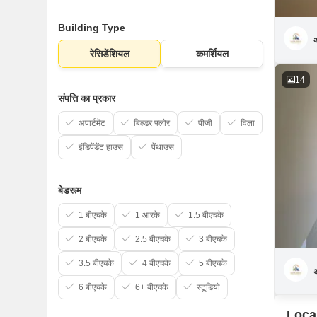
Building Type
अ
रेसिडेंशियल
कमर्शियल
14
संपत्ति का प्रकार
अपार्टमेंट
बिल्डर फ्लोर
पीजी
विला
इंडिपेंडेंट हाउस
पेंथाउस
बेडरूम
1 बीएचके
1 आरके
1.5 बीएचके
2 बीएचके
2.5 बीएचके
3 बीएचके
3.5 बीएचके
4 बीएचके
5 बीएचके
अ
6 बीएचके
6+ बीएचके
स्टूडियो
Loca