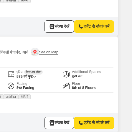
ी
अफोर्डेबल
फ़ैमिली
संख्या देखें
एजेंट से संपर्क करें
दिवली पंचानंद, थाने
एरिया
Additional Spaces
बिल्ट-अप एरिया
पूजा रूम
575
वर्ग फुट
Facing
Floor
ईस्ट Facing
6th of 8 Floors
ी
अफोर्डेबल
फ़ैमिली
संख्या देखें
एजेंट से संपर्क करें