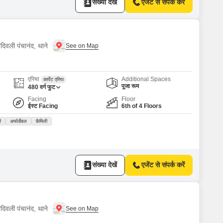
संख्या देखें
एजेंट से संपर्क करें
दिवली पंचानंद, थाने
एरिया
Additional Spaces
कार्पेट एरिया
पूजा रूम
480
वर्ग फुट
Facing
Floor
ईस्ट Facing
6th of 4 Floors
ी
अफोर्डेबल
फ़ैमिली
संख्या देखें
एजेंट से संपर्क करें
दिवली पंचानंद, थाने