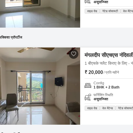
असुसज्जित
वाइड रोड
गेटेड सोसायटी
वेल मेंटेन्
क्किशा प्रॉपर्टीज
मंगलदीप सीएचएस नंदिवली
1 बीएचके फ्लैट किराए के लिए - नं
₹ 20,000
/ प्रति महीने
Config
1 BHK + 2 Bath
फर्निशिंग स्थिति
असुसज्जित
वाइड रोड
वेल मेंटेन्ड
गेटेड सोसायट