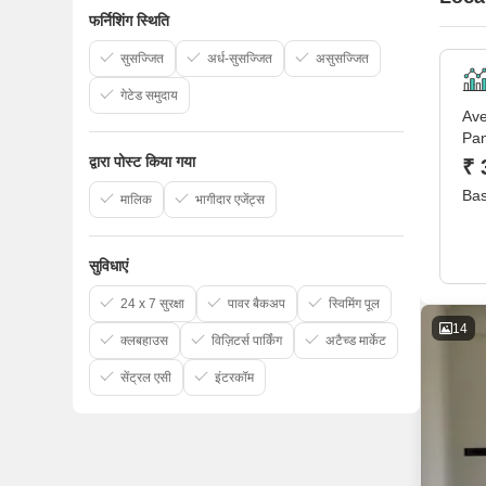
फर्निशिंग स्थिति
सुसज्जित
अर्ध-सुसज्जित
असुसज्जित
गेटेड समुदाय
Ave
Pa
द्वारा पोस्ट किया गया
₹ 
Bas
मालिक
भागीदार एजेंट्स
सुविधाएं
24 x 7 सुरक्षा
पावर बैकअप
स्विमिंग पूल
14
क्लबहाउस
विज़िटर्स पार्किंग
अटैच्ड मार्केट
सेंट्रल एसी
इंटरकॉम