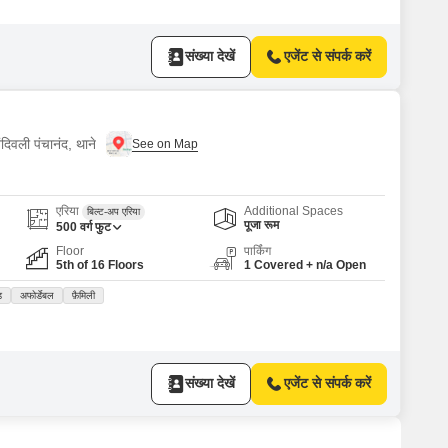
संख्या देखें
एजेंट से संपर्क करें
दिवली पंचानंद, थाने
एरिया
Additional Spaces
बिल्ट-अप एरिया
पूजा रूम
500
वर्ग फुट
Floor
पार्किंग
5th of 16 Floors
1 Covered + n/a Open
ड
अफोर्डेबल
फ़ैमिली
संख्या देखें
एजेंट से संपर्क करें