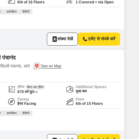
6th of 16 Floors
1 Covered + n/a Open
ड
अफोर्डेबल
फ़ैमिली
संख्या देखें
एजेंट से संपर्क करें
 पंचानंद
दिवली पंचानंद, थाने
एरिया
Additional Spaces
बिल्ट-अप एरिया
पूजा रूम
670
वर्ग फुट
Facing
Floor
ईस्ट Facing
6th of 15 Floors
ी
अफोर्डेबल
फ़ैमिली