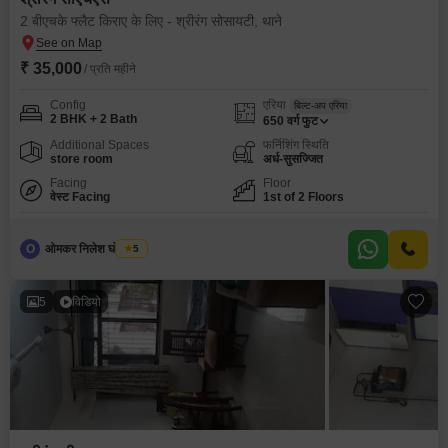
2 बीएचके फ्लैट किराए के लिए - श्रीरंग सोसायटी, थाने
₹ 35,000
/ प्रति महीने
Config
एरिया
बिल्ट-अप एरिया
2 BHK + 2 Bath
650
वर्ग फुट
Additional Spaces
फर्निशिंग स्थिति
store room
अर्ध-सुसज्जित
Facing
Floor
वेस्ट Facing
1st of 2 Floors
O
ओमकर निलेश घोसलकर
5
5
विडियो