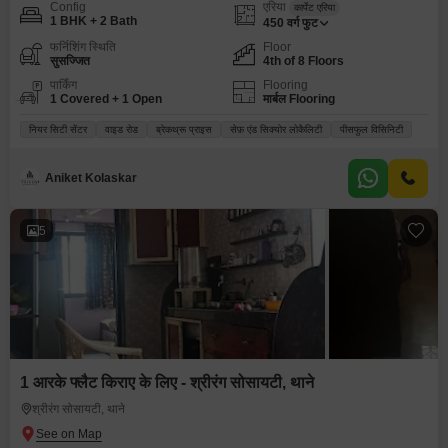
Config
एरिया
कार्पेट एरिया
1 BHK + 2 Bath
450
वर्ग फुट
फर्निशिंग स्थिति
Floor
सुसज्जित
4th of 8 Floors
पार्किंग
Flooring
1 Covered + 1 Open
मार्बल Flooring
नियर सिटी सेंटर
वाइड रोड
ब्रेकथ्रू प्राइस
सेफ़ एंड सिक्योर लोकैलिटी
पीसफुल विसिनिटी
Aniket Kolaskar
5
1 आरके फ्लैट किराए के लिए - श्रीरंग सोसायटी, थाने
श्रीरंग सोसायटी, थाने