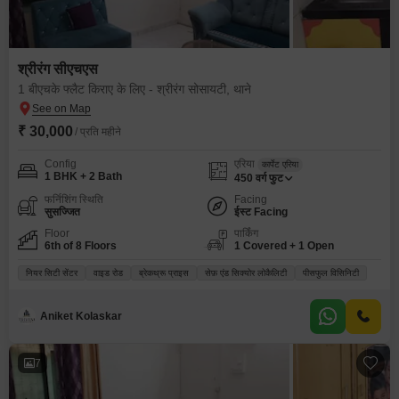
श्रीरंग सीएचएस
1 बीएचके फ्लैट किराए के लिए - श्रीरंग सोसायटी, थाने
₹ 30,000
/ प्रति महीने
Config
एरिया
कार्पेट एरिया
1 BHK + 2 Bath
450
वर्ग फुट
फर्निशिंग स्थिति
Facing
सुसज्जित
ईस्ट Facing
Floor
पार्किंग
6th of 8 Floors
1 Covered + 1 Open
नियर सिटी सेंटर
वाइड रोड
ब्रेकथ्रू प्राइस
सेफ़ एंड सिक्योर लोकैलिटी
पीसफुल विसिनिटी
Aniket Kolaskar
7