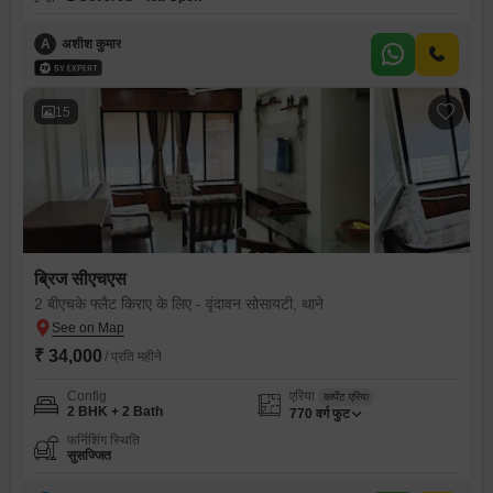
A
अशीश कुमार
15
ब्रिज सीएचएस
2 बीएचके फ्लैट किराए के लिए - वृंदावन सोसायटी, थाने
₹ 34,000
/ प्रति महीने
Config
एरिया
कार्पेट एरिया
2 BHK + 2 Bath
770
वर्ग फुट
फर्निशिंग स्थिति
सुसज्जित