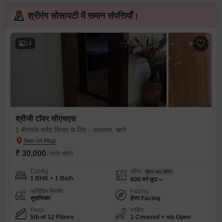
श्रीरंग सोसायटी में समान संपत्तियाँ।
14
श्रीजी टॉवर सीएचएस
1 बीएचके फ्लैट किराए के लिए - उठलसर, थाने
₹ 30,000
/ प्रति महीने
Config
एरिया
बिल्ट-अप एरिया
1 BHK + 1 Bath
600
वर्ग फुट
फर्निशिंग स्थिति
Facing
सुसज्जित
ईस्ट Facing
Floor
पार्किंग
5th of 12 Floors
1 Covered + n/a Open