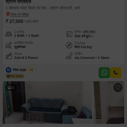
श्रीरंग सीएचएस
1 बीएचके फ्लैट किराए के लिए - श्रीरंग सोसायटी, थाने
₹ 27,000
/ प्रति महीने
Config
एरिया
कार्पेट एरिया
1 BHK + 1 Bath
500
वर्ग फुट
फर्निशिंग स्थिति
Facing
सुसज्जित
वेस्ट Facing
Floor
पार्किंग
2nd of 2 Floors
n/a Covered + 1 Open
M
मंगेश प्रल्हाद जाधव
5
11