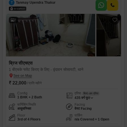
T
Tanmay Upendra Thakur
7
ब्रिज सीएचएस
1 बीएचके फ्लैट किराए के लिए - वृंदावन सोसायटी, थाने
₹ 22,000
/ प्रति महीने
Config
एरिया
बिल्ट-अप एरिया
1 BHK + 2 Bath
435
वर्ग फुट
फर्निशिंग स्थिति
Facing
असुसज्जित
वेस्ट Facing
Floor
पार्किंग
3rd of 4 Floors
n/a Covered + 1 Open