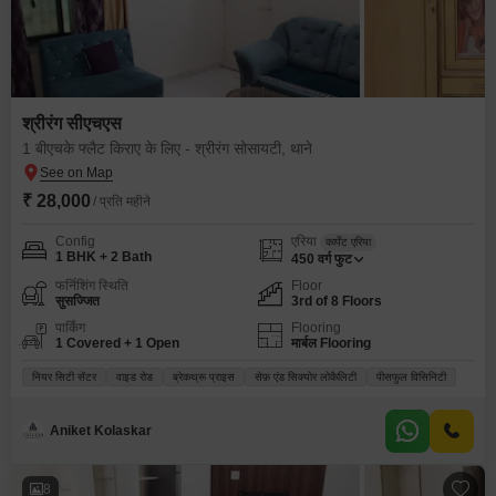
श्रीरंग सीएचएस
1 बीएचके फ्लैट किराए के लिए - श्रीरंग सोसायटी, थाने
₹ 28,000
/ प्रति महीने
Config
एरिया
कार्पेट एरिया
1 BHK + 2 Bath
450
वर्ग फुट
फर्निशिंग स्थिति
Floor
सुसज्जित
3rd of 8 Floors
पार्किंग
Flooring
1 Covered + 1 Open
मार्बल Flooring
नियर सिटी सेंटर
वाइड रोड
ब्रेकथ्रू प्राइस
सेफ़ एंड सिक्योर लोकैलिटी
पीसफुल विसिनिटी
Aniket Kolaskar
8