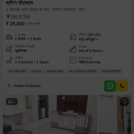
श्रीरंग सीएचएस
1 बीएचके फ्लैट किराए के लिए - श्रीरंग सोसायटी, थाने
₹ 26,000
/ प्रति महीने
Config
एरिया
कार्पेट एरिया
1 BHK + 2 Bath
450
वर्ग फुट
फर्निशिंग स्थिति
Floor
सुसज्जित
5th of 8 Floors
पार्किंग
Flooring
1 Covered + 1 Open
मार्बल Flooring
नियर सिटी सेंटर
वाइड रोड
ब्रेकथ्रू प्राइस
सेफ़ एंड सिक्योर लोकैलिटी
पीसफुल विसिनिटी
Aniket Kolaskar
11