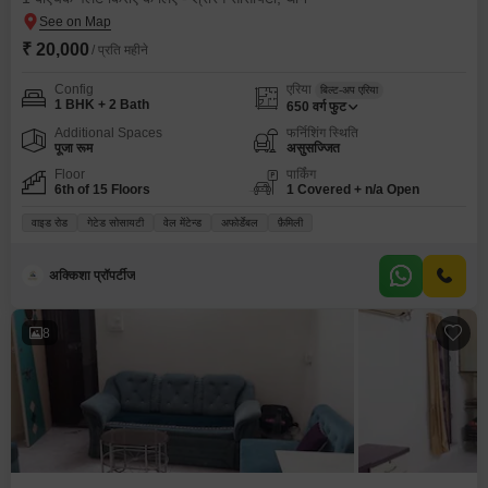
₹ 20,000
/ प्रति महीने
Config
एरिया
बिल्ट-अप एरिया
1 BHK + 2 Bath
650
वर्ग फुट
Additional Spaces
फर्निशिंग स्थिति
पूजा रूम
असुसज्जित
Floor
पार्किंग
6th of 15 Floors
1 Covered + n/a Open
वाइड रोड
गेटेड सोसायटी
वेल मेंटेन्ड
अफोर्डेबल
फ़ैमिली
अक्किशा प्रॉपर्टीज
8