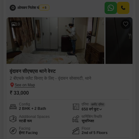
O
ओमकर निलेश घोसलकर
5
10
वृंदावन सीएचएस थाने वेस्ट
2 बीएचके फ्लैट किराए के लिए - वृंदावन सोसायटी, थाने
₹ 33,000
Config
एरिया
कार्पेट एरिया
2 BHK + 2 Bath
650
वर्ग फुट
Additional Spaces
फर्निशिंग स्थिति
स्टडी रूम
सुसज्जित
Facing
Floor
ईस्ट Facing
2nd of 5 Floors