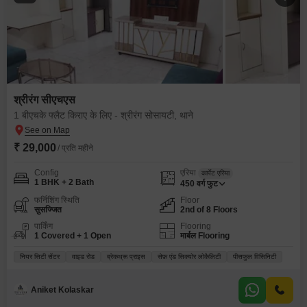
श्रीरंग सीएचएस
1 बीएचके फ्लैट किराए के लिए - श्रीरंग सोसायटी, थाने
₹ 29,000
/ प्रति महीने
Config
एरिया
कार्पेट एरिया
1 BHK + 2 Bath
450
वर्ग फुट
फर्निशिंग स्थिति
Floor
सुसज्जित
2nd of 8 Floors
पार्किंग
Flooring
1 Covered + 1 Open
मार्बल Flooring
नियर सिटी सेंटर
वाइड रोड
ब्रेकथ्रू प्राइस
सेफ़ एंड सिक्योर लोकैलिटी
पीसफुल विसिनिटी
Aniket Kolaskar