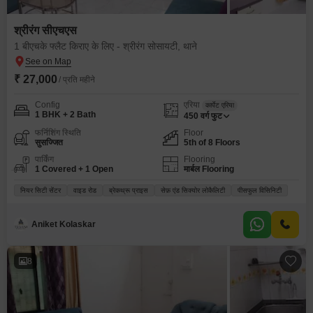
श्रीरंग सीएचएस
1 बीएचके फ्लैट किराए के लिए - श्रीरंग सोसायटी, थाने
₹ 27,000
/ प्रति महीने
Config
एरिया
कार्पेट एरिया
1 BHK + 2 Bath
450
वर्ग फुट
फर्निशिंग स्थिति
Floor
सुसज्जित
5th of 8 Floors
पार्किंग
Flooring
1 Covered + 1 Open
मार्बल Flooring
नियर सिटी सेंटर
वाइड रोड
ब्रेकथ्रू प्राइस
सेफ़ एंड सिक्योर लोकैलिटी
पीसफुल विसिनिटी
Aniket Kolaskar
8