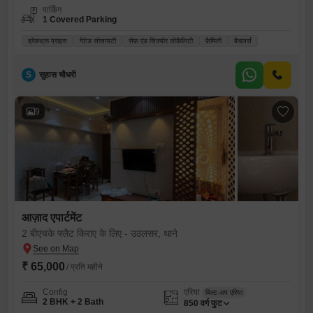
पार्किंग
1 Covered Parking
ब्रेकथ्रू प्राइस
गेटेड सोसायटी
सेफ़ एंड सिक्योर लोकैलिटी
फ़ैमिली
बैचलर्स
S
सुहास चौधरी
9
आज़ाद एपार्टमेंट
2 बीएचके फ्लैट किराए के लिए - उठलसर, थाने
₹ 65,000
/ प्रति महीने
Config
एरिया
बिल्ट-अप एरिया
2 BHK + 2 Bath
850
वर्ग फुट