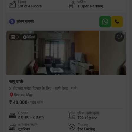
Floor
पार्किंग
1st of 4 Floors
1 Open Parking
S
सचिन नलावडे
13
विडियो
रुतू पार्क
2 बीएचके फ्लैट किराए के लिए - ठाणे वेस्ट, थाने
₹ 40,000
/ प्रति महीने
Config
एरिया
कार्पेट एरिया
2 BHK + 2 Bath
700
वर्ग फुट
फर्निशिंग स्थिति
Facing
सुसज्जित
ईस्ट Facing