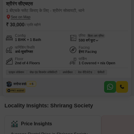
श्रीरंग सीएचएस
1 बीएचके फ्लैट किराए के लिए - श्रीरंग सोसायटी, थाने
₹ 30,000
/ प्रति महीने
Config
एरिया
बिल्ट-अप एरिया
1 BHK + 1 Bath
590
वर्ग फुट
फर्निशिंग स्थिति
Facing
अर्ध-सुसज्जित
ईस्ट Facing
Floor
पार्किंग
2nd of 4 Floors
1 Covered + n/a Open
प्राइम लोकेशन
सेफ़ एंड सिक्योर लोकैलिटी
अफोर्डेबल
वेल वेंटिलेटेड
फ़ैमिली
मनोज वसंत बिडवी
5
Locality Insights: Shrirang Society
Price Insights