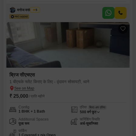
मनोज वसंत बिडवी
5
ब्रिज सीएचएस
1 बीएचके फ्लैट किराए के लिए - वृंदावन सोसायटी, थाने
₹ 25,000
/ प्रति महीने
Config
एरिया
बिल्ट-अप एरिया
1 BHK + 1 Bath
500
वर्ग फुट
Additional Spaces
फर्निशिंग स्थिति
पूजा रूम
अर्ध-सुसज्जित
पार्किंग
1 Covered + n/a Open