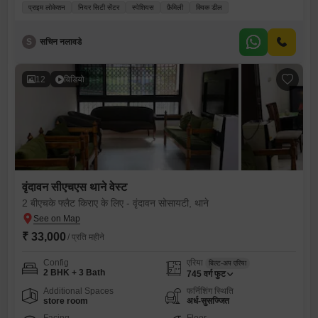
प्राइम लोकेशन
नियर सिटी सेंटर
स्पेशियस
फ़ैमिली
क्विक डील
S
सचिन नलावडे
12
विडियो
वृंदावन सीएचएस थाने वेस्ट
2 बीएचके फ्लैट किराए के लिए - वृंदावन सोसायटी, थाने
₹ 33,000
/ प्रति महीने
Config
एरिया
बिल्ट-अप एरिया
2 BHK + 3 Bath
745
वर्ग फुट
Additional Spaces
फर्निशिंग स्थिति
store room
अर्ध-सुसज्जित