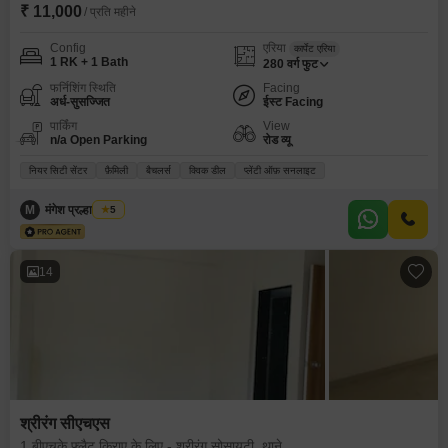
₹ 11,000
/ प्रति महीने
Config
एरिया
कार्पेट एरिया
1 RK + 1 Bath
280
वर्ग फुट
फर्निशिंग स्थिति
Facing
अर्ध-सुसज्जित
ईस्ट Facing
पार्किंग
View
n/a Open Parking
रोड व्यू
नियर सिटी सेंटर
फ़ैमिली
बैचलर्स
क्विक डील
प्लेंटी ऑफ़ सनलाइट
M
मंगेश प्रल्हाद जाधव
5
14
श्रीरंग सीएचएस
1 बीएचके फ्लैट किराए के लिए - श्रीरंग सोसायटी, थाने