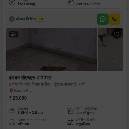
Facing
Floor
वेस्ट Facing
2nd of 4 Floors
O
ओमकर निलेश घोसलकर
5
9
वृंदावन सीएचएस थाने वेस्ट
2 बीएचके फ्लैट किराए के लिए - वृंदावन सोसायटी, थाने
₹ 25,000
Config
एरिया
कार्पेट एरिया
2 BHK + 2 Bath
650
वर्ग फुट
Additional Spaces
फर्निशिंग स्थिति
सर्वेंट रूम
असुसज्जित