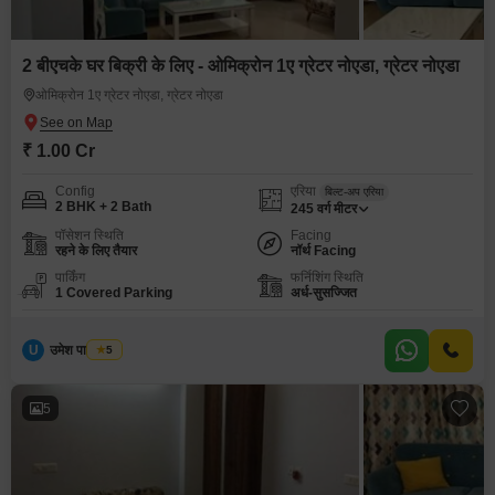
2 बीएचके घर बिक्री के लिए - ओमिक्रोन 1ए ग्रेटर नोएडा, ग्रेटर नोएडा
ओमिक्रोन 1ए ग्रेटर नोएडा, ग्रेटर नोएडा
₹ 1.00 Cr
Config
एरिया
बिल्ट-अप एरिया
2 BHK + 2 Bath
245
वर्ग मीटर
पॉसेशन स्थिति
Facing
रहने के लिए तैयार
नॉर्थ Facing
पार्किंग
फर्निशिंग स्थिति
1 Covered Parking
अर्ध-सुसज्जित
U
उमेश पाल यादव
5
5