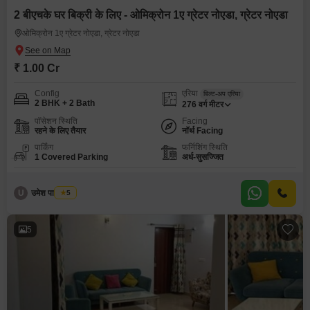
2 बीएचके घर बिक्री के लिए - ओमिक्रोन 1ए ग्रेटर नोएडा, ग्रेटर नोएडा
ओमिक्रोन 1ए ग्रेटर नोएडा, ग्रेटर नोएडा
₹ 1.00 Cr
Config
एरिया
बिल्ट-अप एरिया
2 BHK + 2 Bath
276
वर्ग मीटर
पॉसेशन स्थिति
Facing
रहने के लिए तैयार
नॉर्थ Facing
पार्किंग
फर्निशिंग स्थिति
1 Covered Parking
अर्ध-सुसज्जित
U
उमेश पाल यादव
5
5