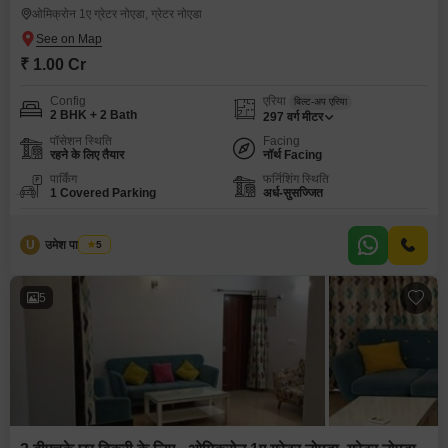
ओमिक्रोन 1ए ग्रेटर नोएडा, ग्रेटर नोएडा
₹ 1.00 Cr
Config
एरिया
बिल्ट-अप एरिया
2 BHK + 2 Bath
297
वर्ग मीटर
पॉसेशन स्थिति
Facing
रहने के लिए तैयार
नॉर्थ Facing
पार्किंग
फर्निशिंग स्थिति
1 Covered Parking
अर्ध-सुसज्जित
U
उमेश पाल यादव
5
5