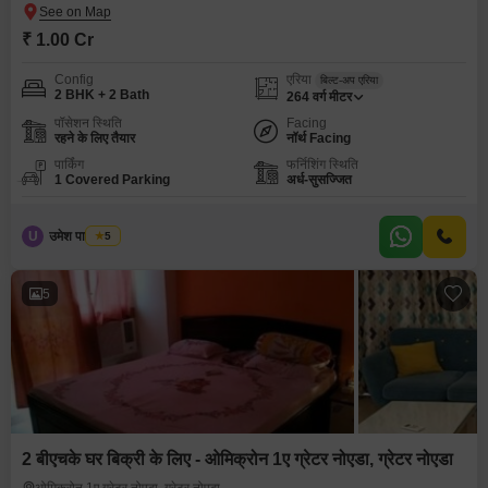
₹ 1.00 Cr
Config
एरिया
बिल्ट-अप एरिया
2 BHK + 2 Bath
264
वर्ग मीटर
पॉसेशन स्थिति
Facing
रहने के लिए तैयार
नॉर्थ Facing
पार्किंग
फर्निशिंग स्थिति
1 Covered Parking
अर्ध-सुसज्जित
U
उमेश पाल यादव
5
5
2 बीएचके घर बिक्री के लिए - ओमिक्रोन 1ए ग्रेटर नोएडा, ग्रेटर नोएडा