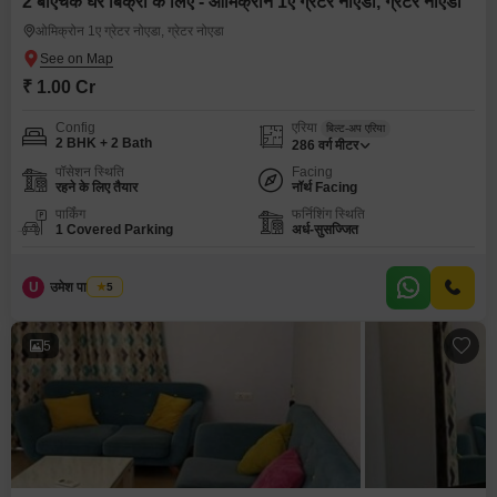
2 बीएचके घर बिक्री के लिए - ओमिक्रोन 1ए ग्रेटर नोएडा, ग्रेटर नोएडा
ओमिक्रोन 1ए ग्रेटर नोएडा, ग्रेटर नोएडा
₹ 1.00 Cr
Config
एरिया
बिल्ट-अप एरिया
2 BHK + 2 Bath
286
वर्ग मीटर
पॉसेशन स्थिति
Facing
रहने के लिए तैयार
नॉर्थ Facing
पार्किंग
फर्निशिंग स्थिति
1 Covered Parking
अर्ध-सुसज्जित
U
उमेश पाल यादव
5
5