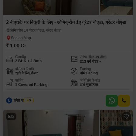
2 बीएचके घर बिक्री के लिए - ओमिक्रोन 1ए ग्रेटर नोएडा, ग्रेटर नोएडा
ओमिक्रोन 1ए ग्रेटर नोएडा, ग्रेटर नोएडा
₹ 1.00 Cr
Config
एरिया
बिल्ट-अप एरिया
2 BHK + 2 Bath
313
वर्ग मीटर
पॉसेशन स्थिति
Facing
रहने के लिए तैयार
नॉर्थ Facing
पार्किंग
फर्निशिंग स्थिति
1 Covered Parking
अर्ध-सुसज्जित
U
उमेश पाल यादव
5
5