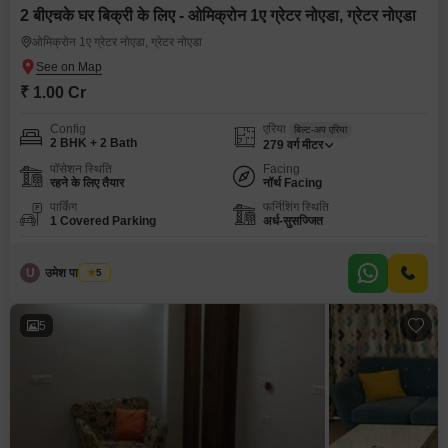
2 बीएचके घर बिक्री के लिए - ओमिक्रोन 1ए ग्रेटर नोएडा, ग्रेटर नोएडा
ओमिक्रोन 1ए ग्रेटर नोएडा, ग्रेटर नोएडा
₹ 1.00 Cr
Config
एरिया
बिल्ट-अप एरिया
2 BHK + 2 Bath
279
वर्ग मीटर
पॉसेशन स्थिति
Facing
रहने के लिए तैयार
नॉर्थ Facing
पार्किंग
फर्निशिंग स्थिति
1 Covered Parking
अर्ध-सुसज्जित
U
उमेश पाल यादव
5
5