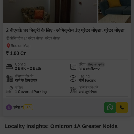
2 बीएचके घर बिक्री के लिए - ओमिक्रोन 1ए ग्रेटर नोएडा, ग्रेटर नोएडा
ओमिक्रोन 1ए ग्रेटर नोएडा, ग्रेटर नोएडा
₹ 1.00 Cr
Config
एरिया
बिल्ट-अप एरिया
2 BHK + 2 Bath
314
वर्ग मीटर
पॉसेशन स्थिति
Facing
रहने के लिए तैयार
नॉर्थ Facing
पार्किंग
फर्निशिंग स्थिति
1 Covered Parking
अर्ध-सुसज्जित
U
उमेश पाल यादव
5
Locality Insights: Omicron 1A Greater Noida