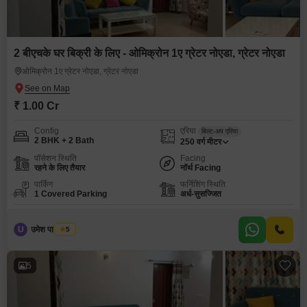
2 बीएचके घर बिक्री के लिए - ओमिक्रोन 1ए ग्रेटर नोएडा, ग्रेटर नोएडा
ओमिक्रोन 1ए ग्रेटर नोएडा, ग्रेटर नोएडा
₹ 1.00 Cr
Config
एरिया
बिल्ट-अप एरिया
2 BHK + 2 Bath
250
वर्ग मीटर
पॉसेशन स्थिति
Facing
रहने के लिए तैयार
नॉर्थ Facing
पार्किंग
फर्निशिंग स्थिति
1 Covered Parking
अर्ध-सुसज्जित
U
उमेश पाल यादव
5
5