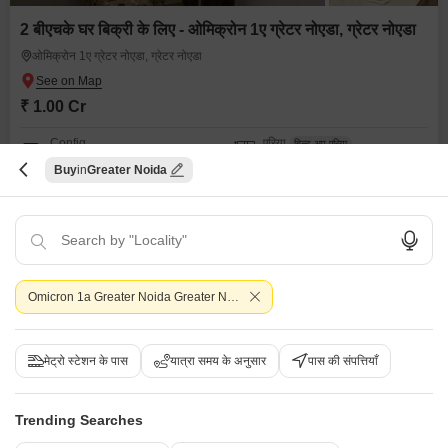
2 बीएचके घर बिक्री के लिए - ओमिक्रोन 1ए ग्रेटर नोएडा, ग्रेटर नोएडा
ओमिक्रोन 1ए ग्रेटर नोएडा, ग्रेटर नोएडा
₹ 1.00 Cr
Config
एरिया
बिल्ट-अप एरिया
2 BHK + 2 Bath
253
वर्ग मीटर
Buy
Greater Noida
पॉसेशन स्थिति
Facing
रहने के लिए तैयार
नॉर्थ Facing
पार्किंग
फर्निशिंग स्थिति
1 Covered Parking
अर्ध-सुसज्जित
U
उमेश पाल यादव
5
Omicron 1a Greater Noida Greater Noida
5
मेट्रो स्टेशन के पास
यात्रा समय के अनुसार
पास की संपत्तियाँ
Trending Searches