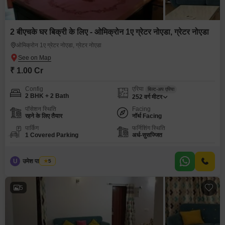
2 बीएचके घर बिक्री के लिए - ओमिक्रोन 1ए ग्रेटर नोएडा, ग्रेटर नोएडा
ओमिक्रोन 1ए ग्रेटर नोएडा, ग्रेटर नोएडा
₹ 1.00 Cr
Config
एरिया
बिल्ट-अप एरिया
2 BHK + 2 Bath
252
वर्ग मीटर
पॉसेशन स्थिति
Facing
रहने के लिए तैयार
नॉर्थ Facing
पार्किंग
फर्निशिंग स्थिति
1 Covered Parking
अर्ध-सुसज्जित
U
उमेश पाल यादव
5
5