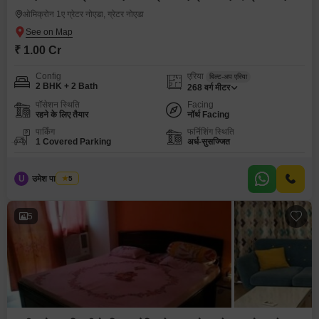
ओमिक्रोन 1ए ग्रेटर नोएडा, ग्रेटर नोएडा
₹ 1.00 Cr
Config
एरिया
बिल्ट-अप एरिया
2 BHK + 2 Bath
268
वर्ग मीटर
पॉसेशन स्थिति
Facing
रहने के लिए तैयार
नॉर्थ Facing
पार्किंग
फर्निशिंग स्थिति
1 Covered Parking
अर्ध-सुसज्जित
U
उमेश पाल यादव
5
5