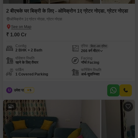
2 बीएचके घर बिक्री के लिए - ओमिक्रोन 1ए ग्रेटर नोएडा, ग्रेटर नोएडा
ओमिक्रोन 1ए ग्रेटर नोएडा, ग्रेटर नोएडा
₹ 1.00 Cr
Config
एरिया
बिल्ट-अप एरिया
2 BHK + 2 Bath
266
वर्ग मीटर
पॉसेशन स्थिति
Facing
रहने के लिए तैयार
नॉर्थ Facing
पार्किंग
फर्निशिंग स्थिति
1 Covered Parking
अर्ध-सुसज्जित
U
उमेश पाल यादव
5
5