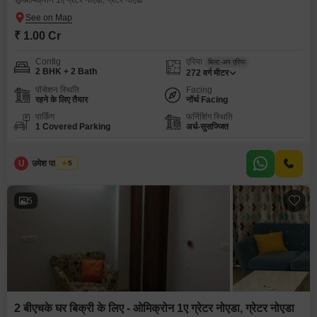
ओमिक्रोन 1ए ग्रेटर नोएडा, ग्रेटर नोएडा
₹ 1.00 Cr
Config
एरिया
बिल्ट-अप एरिया
2 BHK + 2 Bath
272
वर्ग मीटर
पॉसेशन स्थिति
Facing
रहने के लिए तैयार
नॉर्थ Facing
पार्किंग
फर्निशिंग स्थिति
1 Covered Parking
अर्ध-सुसज्जित
U
उमेश पाल यादव
5
5
2 बीएचके घर बिक्री के लिए - ओमिक्रोन 1ए ग्रेटर नोएडा, ग्रेटर नोएडा