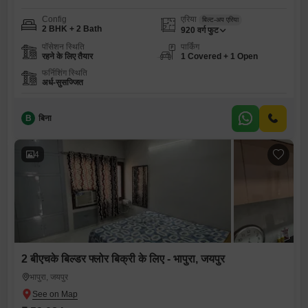
Config
एरिया
बिल्ट-अप एरिया
2 BHK + 2 Bath
920
वर्ग फुट
पॉसेशन स्थिति
पार्किंग
रहने के लिए तैयार
1 Covered + 1 Open
फर्निशिंग स्थिति
अर्ध-सुसज्जित
B
बिना
4
2 बीएचके बिल्डर फ्लोर बिक्री के लिए - भापुरा, जयपुर
भापुरा, जयपुर