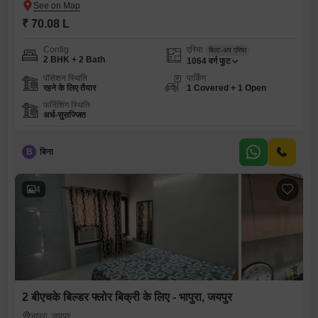
₹ 70.08 L
Config
एरिया
बिल्ट-अप एरिया
2 BHK + 2 Bath
1064
वर्ग फुट
पॉसेशन स्थिति
पार्किंग
रहने के लिए तैयार
1 Covered + 1 Open
फर्निशिंग स्थिति
अर्ध-सुसज्जित
B
बिना
4
2 बीएचके बिल्डर फ्लोर बिक्री के लिए - भापुरा, जयपुर
भापुरा, जयपुर