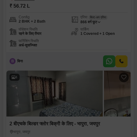
₹ 56.72 L
Config
एरिया
बिल्ट-अप एरिया
2 BHK + 2 Bath
866
वर्ग फुट
पॉसेशन स्थिति
पार्किंग
रहने के लिए तैयार
1 Covered + 1 Open
फर्निशिंग स्थिति
अर्ध-सुसज्जित
B
बिना
4
2 बीएचके बिल्डर फ्लोर बिक्री के लिए - भापुरा, जयपुर
भापुरा, जयपुर