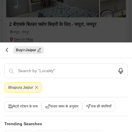
2 बीएचके बिल्डर फ्लोर बिक्री के लिए - भापुरा, जयपुर
भापुरा, जयपुर
₹ 66.94 L
Buy
Jaipur
Config
एरिया
बिल्ट-अप एरिया
2 BHK + 2 Bath
1016
वर्ग फुट
पॉसेशन स्थिति
पार्किंग
रहने के लिए तैयार
1 Covered + 1 Open
फर्निशिंग स्थिति
अर्ध-सुसज्जित
Bhapura Jaipur
B
बिना
मेट्रो स्टेशन के पास
यात्रा समय के अनुसार
पास की संपत्तियाँ
4
Trending Searches