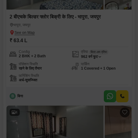
2 बीएचके बिल्डर फ्लोर बिक्री के लिए - भापुरा, जयपुर
भापुरा, जयपुर
₹ 63.4 L
Config
एरिया
बिल्ट-अप एरिया
2 BHK + 2 Bath
962
वर्ग फुट
पॉसेशन स्थिति
पार्किंग
रहने के लिए तैयार
1 Covered + 1 Open
फर्निशिंग स्थिति
अर्ध-सुसज्जित
B
बिना
4