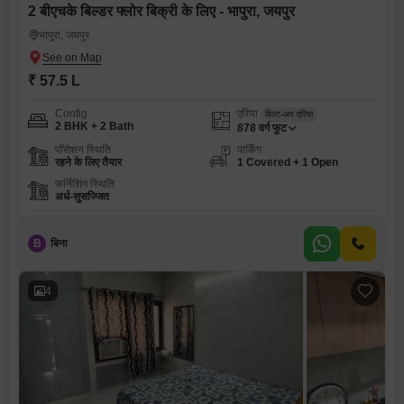
2 बीएचके बिल्डर फ्लोर बिक्री के लिए - भापुरा, जयपुर
भापुरा, जयपुर
₹ 57.5 L
Config
एरिया
बिल्ट-अप एरिया
2 BHK + 2 Bath
878
वर्ग फुट
पॉसेशन स्थिति
पार्किंग
रहने के लिए तैयार
1 Covered + 1 Open
फर्निशिंग स्थिति
अर्ध-सुसज्जित
B
बिना
4