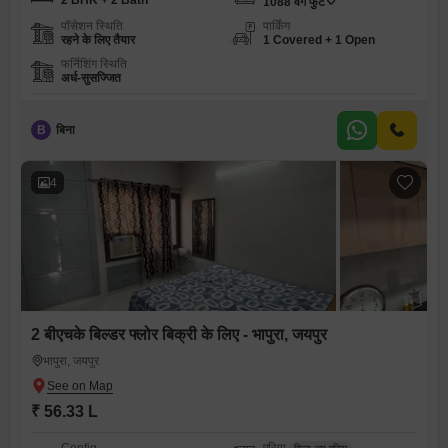
2 BHK + 2 Bath
1088
वर्ग फुट
पॉसेशन स्थिति
पार्किंग
रहने के लिए तैयार
1 Covered + 1 Open
फर्निशिंग स्थिति
अर्ध-सुसज्जित
B
बिना
4
2 बीएचके बिल्डर फ्लोर बिक्री के लिए - भापुरा, जयपुर
भापुरा, जयपुर
₹ 56.33 L