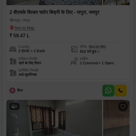
2 बीएचके बिल्डर फ्लोर बिक्री के लिए - भापुरा, जयपुर
भापुरा, जयपुर
₹ 59.47 L
Config
एरिया
बिल्ट-अप एरिया
2 BHK + 2 Bath
902
वर्ग फुट
पॉसेशन स्थिति
पार्किंग
रहने के लिए तैयार
1 Covered + 1 Open
फर्निशिंग स्थिति
अर्ध-सुसज्जित
B
बिना
4