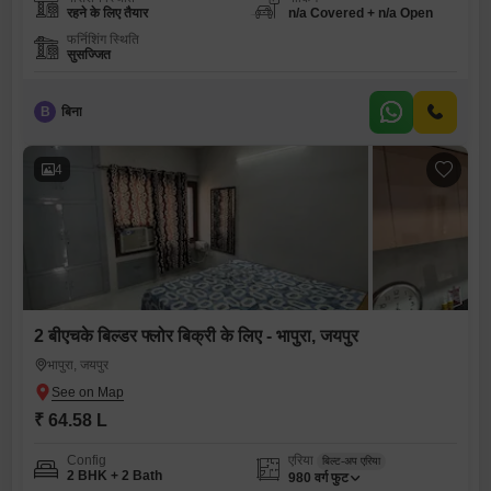
रहने के लिए तैयार
n/a Covered + n/a Open
फर्निशिंग स्थिति
सुसज्जित
B
बिना
4
2 बीएचके बिल्डर फ्लोर बिक्री के लिए - भापुरा, जयपुर
भापुरा, जयपुर
₹ 64.58 L
Config
एरिया
बिल्ट-अप एरिया
2 BHK + 2 Bath
980
वर्ग फुट