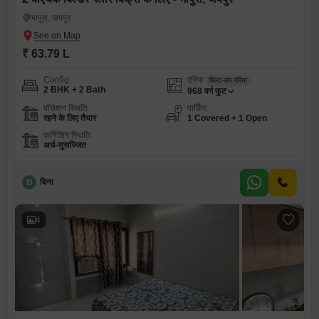
भापुरा, जयपुर
₹ 63.79 L
Config
एरिया
बिल्ट-अप एरिया
2 BHK + 2 Bath
968
वर्ग फुट
पॉसेशन स्थिति
पार्किंग
रहने के लिए तैयार
1 Covered + 1 Open
फर्निशिंग स्थिति
अर्ध-सुसज्जित
B
बिना
4