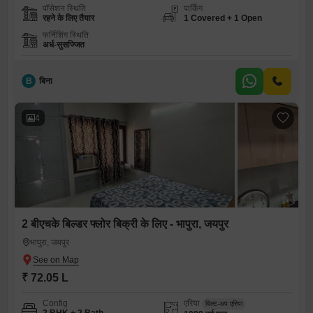
पॉसेशन स्थिति
पार्किंग
रहने के लिए तैयार
1 Covered + 1 Open
फर्निशिंग स्थिति
अर्ध-सुसज्जित
B
बिना
4
2 बीएचके बिल्डर फ्लोर बिक्री के लिए - भापुरा, जयपुर
भापुरा, जयपुर
₹ 72.05 L
Config
एरिया
बिल्ट-अप एरिया