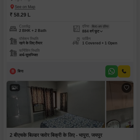
₹ 58.29 L
Config
एरिया
बिल्ट-अप एरिया
2 BHK + 2 Bath
884
वर्ग फुट
पॉसेशन स्थिति
पार्किंग
रहने के लिए तैयार
1 Covered + 1 Open
फर्निशिंग स्थिति
अर्ध-सुसज्जित
B
बिना
4
2 बीएचके बिल्डर फ्लोर बिक्री के लिए - भापुरा, जयपुर