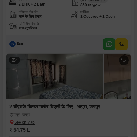
Config
एरिया
बिल्ट-अप एरिया
2 BHK + 2 Bath
860
वर्ग फुट
पॉसेशन स्थिति
पार्किंग
रहने के लिए तैयार
1 Covered + 1 Open
फर्निशिंग स्थिति
अर्ध-सुसज्जित
B
बिना
4
2 बीएचके बिल्डर फ्लोर बिक्री के लिए - भापुरा, जयपुर
भापुरा, जयपुर
₹ 54.75 L