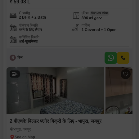
₹ 59.08 L
Config
एरिया
बिल्ट-अप एरिया
2 BHK + 2 Bath
896
वर्ग फुट
पॉसेशन स्थिति
पार्किंग
रहने के लिए तैयार
1 Covered + 1 Open
फर्निशिंग स्थिति
अर्ध-सुसज्जित
B
बिना
4
2 बीएचके बिल्डर फ्लोर बिक्री के लिए - भापुरा, जयपुर
भापुरा, जयपुर