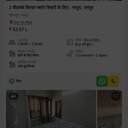
2 बीएचके बिल्डर फ्लोर बिक्री के लिए - भापुरा, जयपुर
भापुरा, जयपुर
₹ 53.57 L
Config
एरिया
बिल्ट-अप एरिया
2 BHK + 2 Bath
812
वर्ग फुट
पॉसेशन स्थिति
पार्किंग
रहने के लिए तैयार
1 Covered + 1 Open
फर्निशिंग स्थिति
अर्ध-सुसज्जित
B
बिना
4