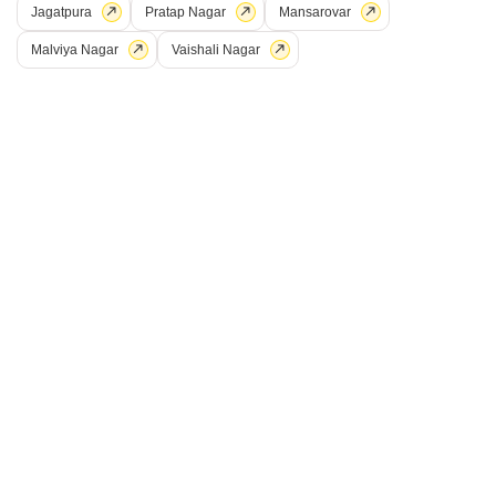
Jagatpura
Pratap Nagar
Mansarovar
Malviya Nagar
Vaishali Nagar
2 बीएचके बिल्डर फ्लोर बिक्री के लिए - भापुरा, जयपुर
भापुरा, जयपुर
₹ 68.9 L
Config
एरिया
बिल्ट-अप एरिया
2 BHK + 2 Bath
1046
वर्ग फुट
पॉसेशन स्थिति
पार्किंग
रहने के लिए तैयार
1 Covered + 1 Open
फर्निशिंग स्थिति
अर्ध-सुसज्जित
B
बिना
4