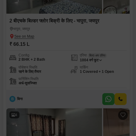
2 बीएचके बिल्डर फ्लोर बिक्री के लिए - भापुरा, जयपुर
भापुरा, जयपुर
₹ 66.15 L
Config
एरिया
बिल्ट-अप एरिया
2 BHK + 2 Bath
1004
वर्ग फुट
पॉसेशन स्थिति
पार्किंग
रहने के लिए तैयार
1 Covered + 1 Open
फर्निशिंग स्थिति
अर्ध-सुसज्जित
B
बिना
4