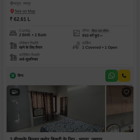
भापुरा, जयपुर
₹ 62.61 L
Config
एरिया
बिल्ट-अप एरिया
2 BHK + 2 Bath
950
वर्ग फुट
पॉसेशन स्थिति
पार्किंग
रहने के लिए तैयार
1 Covered + 1 Open
फर्निशिंग स्थिति
अर्ध-सुसज्जित
B
बिना
4
2 बीएचके बिल्डर फ्लोर बिक्री के लिए - भापुरा, जयपुर