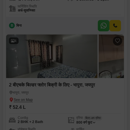
फर्निशिंग स्थिति
अर्ध-सुसज्जित
B
बिना
4
2 बीएचके बिल्डर फ्लोर बिक्री के लिए - भापुरा, जयपुर
भापुरा, जयपुर
₹ 52.4 L
Config
एरिया
बिल्ट-अप एरिया
2 BHK + 2 Bath
800
वर्ग फुट
पॉसेशन स्थिति
पार्किंग