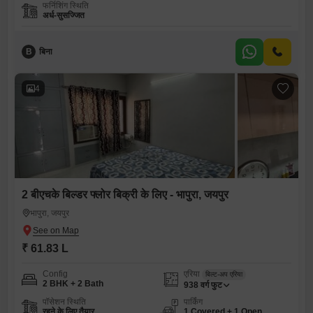
फर्निशिंग स्थिति
अर्ध-सुसज्जित
B
बिना
4
2 बीएचके बिल्डर फ्लोर बिक्री के लिए - भापुरा, जयपुर
भापुरा, जयपुर
₹ 61.83 L
Config
एरिया
बिल्ट-अप एरिया
2 BHK + 2 Bath
938
वर्ग फुट
पॉसेशन स्थिति
पार्किंग
रहने के लिए तैयार
1 Covered + 1 Open