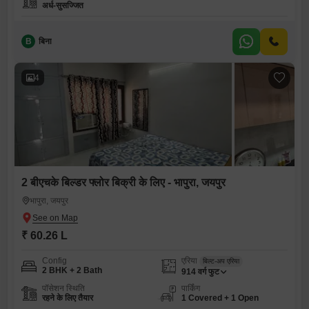
अर्ध-सुसज्जित
B
बिना
4
2 बीएचके बिल्डर फ्लोर बिक्री के लिए - भापुरा, जयपुर
भापुरा, जयपुर
₹ 60.26 L
Config
एरिया
बिल्ट-अप एरिया
2 BHK + 2 Bath
914
वर्ग फुट
पॉसेशन स्थिति
पार्किंग
रहने के लिए तैयार
1 Covered + 1 Open