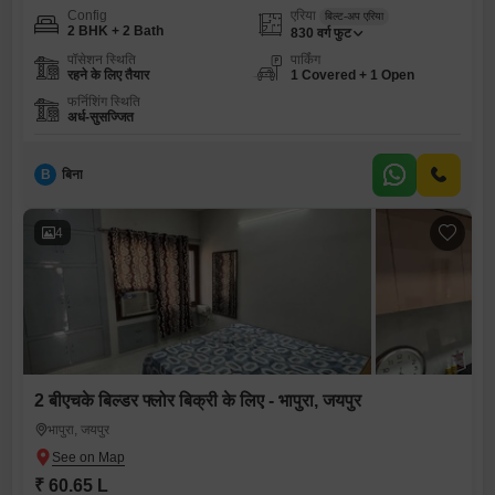
Config
एरिया
बिल्ट-अप एरिया
2 BHK + 2 Bath
830
वर्ग फुट
पॉसेशन स्थिति
पार्किंग
रहने के लिए तैयार
1 Covered + 1 Open
फर्निशिंग स्थिति
अर्ध-सुसज्जित
B
बिना
4
2 बीएचके बिल्डर फ्लोर बिक्री के लिए - भापुरा, जयपुर
भापुरा, जयपुर
₹ 60.65 L