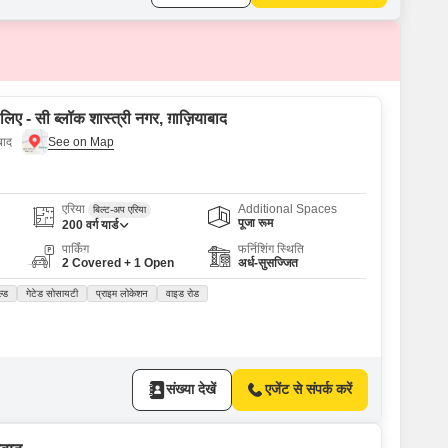
लिए - सी ब्लॉक शास्त्री नगर, ग़ाज़ियाबाद
बाद
एरिया
Additional Spaces
बिल्ट-अप एरिया
पूजा रूम
200
वर्ग यार्ड
पार्किंग
फर्निशिंग स्थिति
2 Covered + 1 Open
अर्ध-सुसज्जित
ल्ड
गेटेड सोसायटी
प्राइम लोकेशन
वाइड रोड
संख्या देखें
एजेंट से संपर्क करें