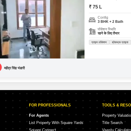
₹ 75 L
Config
3 BHK + 2 Bath
पॉसेशन स्थिति
रहने के लिए तैयार
प्राइम लोकेशन
ब्रेकथ्रू प्राइस
महेंद्र सिंह भंडारी
FOR PROFESSIONALS
TOOLS & RES
For Agents
Property Valuati
List Property With Square Yards
Title Search
Square Connect
Vaastu Calculato