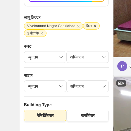
लागू फ़िल्टर
Vivekanand Nagar Ghaziabad
विला
3 बीएचके
बजट
P
प
साइज़
6
Building Type
रेसिडेंशियल
कमर्शियल