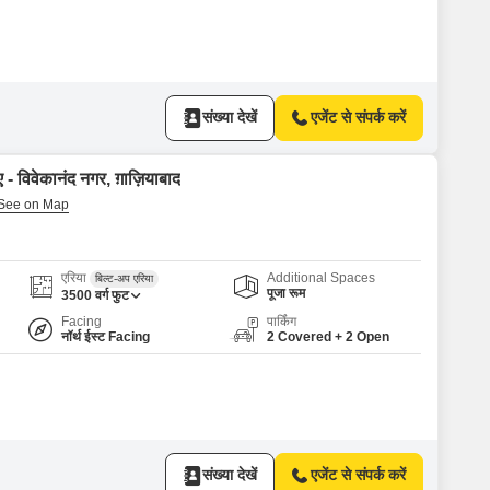
संख्या देखें
एजेंट से संपर्क करें
 - विवेकानंद नगर, ग़ाज़ियाबाद
एरिया
Additional Spaces
बिल्ट-अप एरिया
पूजा रूम
3500
वर्ग फुट
Facing
पार्किंग
नॉर्थ ईस्ट Facing
2 Covered + 2 Open
संख्या देखें
एजेंट से संपर्क करें