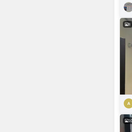
8
A
1