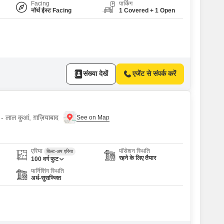
Facing
पार्किंग
नॉर्थ ईस्ट Facing
1 Covered + 1 Open
संख्या देखें
एजेंट से संपर्क करें
- लाल कुआं, ग़ाज़ियाबाद
एरिया
पॉसेशन स्थिति
बिल्ट-अप एरिया
रहने के लिए तैयार
100
वर्ग फुट
फर्निशिंग स्थिति
अर्ध-सुसज्जित