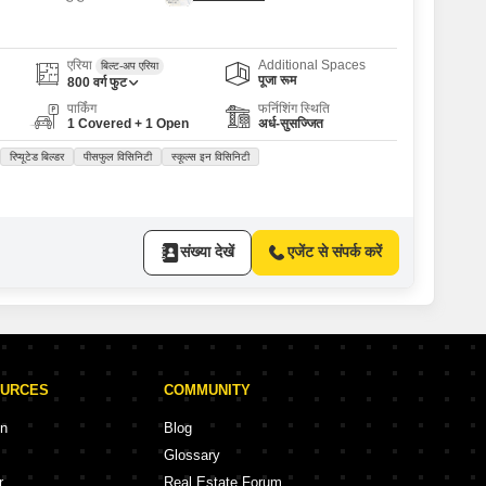
एरिया
Additional Spaces
बिल्ट-अप एरिया
पूजा रूम
800
वर्ग फुट
पार्किंग
फर्निशिंग स्थिति
1 Covered + 1 Open
अर्ध-सुसज्जित
रिप्यूटेड बिल्डर
पीसफुल विसिनिटी
स्कूल्स इन विसिनिटी
संख्या देखें
एजेंट से संपर्क करें
OURCES
COMMUNITY
on
Blog
Glossary
r
Real Estate Forum