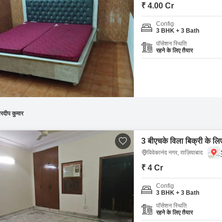
Mortgage Partnerships
₹ 4.00 Cr
False Ceiling Design
SuperAgent Pro
Config
TV Unit Design
3 BHK + 3 Bath
पॉसेशन स्थिति
Wall Paint Design
रहने के लिए तैयार
Wall Design
Window Design
Tiles Design
Kitchen Tiles Design
रदीप कुमार
Kitchen False Ceiling Design
3 बीएचके विला बिक्री के लिए
Staircase Design
विवेकानंद नगर, ग़ाज़ियाबाद
Door Design
₹ 4 Cr
Crockery Unit Design
Config
3 BHK + 3 Bath
Study Room Design
पॉसेशन स्थिति
रहने के लिए तैयार