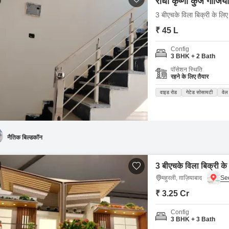
राधा कृष्णा कुंज गाजिय
3 बीएचके विला बिक्री के लिए 
₹ 45 L
Config
3 BHK + 2 Bath
पॉसेशन स्थिति
रहने के लिए तैयार
वाइड रोड
गेटेड सोसायटी
वेल 
नैतिक बिल्डकॉन
3 बीएचके विला बिक्री के 
महुरली, ग़ाज़ियाबाद
₹ 3.25 Cr
Config
3 BHK + 3 Bath