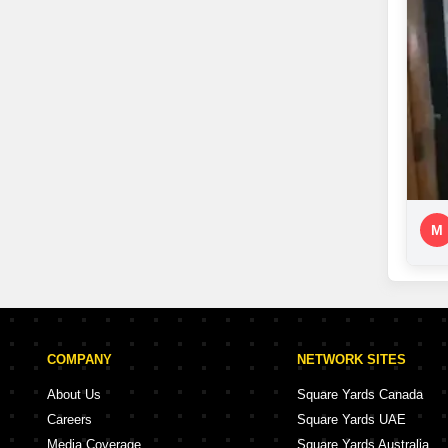
M
COMPANY
NETWORK SITES
About Us
Square Yards Canada
Careers
Square Yards UAE
Media Coverage
Square Yards Australia