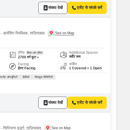
संख्या देखें
एजेंट से संपर्क करें
- क्रॉसिंग रिपब्लिक, ग़ाज़ियाबाद
एरिया
Additional Spaces
बिल्ट-अप एरिया
सर्वेंट रूम
2700
वर्ग फुट
Facing
पार्किंग
ईस्ट Facing
1 Covered + 1 Open
ेस्टमेंट ऑपर्चूनिटी
फ़ैमिली
पीसफुल विसिनिटी
संख्या देखें
एजेंट से संपर्क करें
चिपियाना बुज़ुर्ग, ग़ाज़ियाबाद