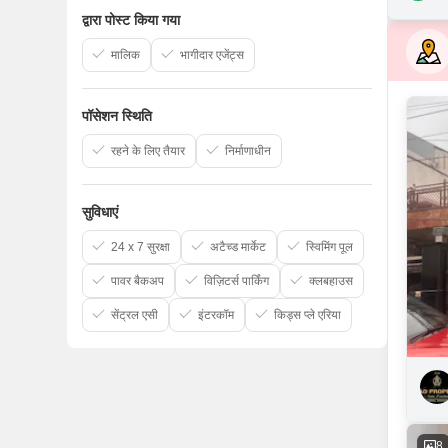
द्वारा पोस्ट किया गया
मालिक
भागीदार एजेंट्स
पॉसेशन स्थिति
रहने के लिए तैयार
निर्माणाधीन
सुविधाएं
24 x 7 सुरक्षा
अटैच्ड मार्केट
स्विमिंग पूल
पावर बैकअप
विज़िटर्स पार्किंग
क्लबहाउस
सेंट्रल एसी
इंटरकॉम
किड्स प्ले एरिया
8