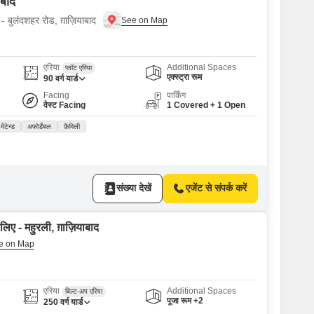
ाबाद
- बुलंदशहर रोड, ग़ाज़ियाबाद
एरिया
Additional Spaces
प्लॉट एरिया
एक्स्ट्रा रूम
90
वर्ग यार्ड
Facing
पार्किंग
वेस्ट Facing
1 Covered + 1 Open
मेंटेन्ड
अफोर्डेबल
फ़ैमिली
संख्या देखें
एजेंट से संपर्क करें
लिए - महुरली, ग़ाज़ियाबाद
एरिया
Additional Spaces
बिल्ट-अप एरिया
पूजा रूम +2
250
वर्ग यार्ड