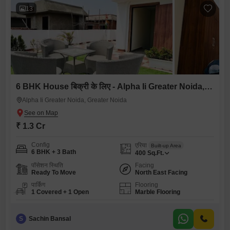
13
6 BHK House बिक्री के लिए - Alpha Ii Greater Noida, Greater Noida
Alpha Ii Greater Noida, Greater Noida
₹ 1.3 Cr
Config
एरिया
Built-up Area
6 BHK + 3 Bath
400
Sq.Ft.
पॉसेशन स्थिति
Facing
Ready To Move
North East Facing
पार्किंग
Flooring
1 Covered + 1 Open
Marble Flooring
S
Sachin Bansal