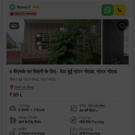
M
Manoj Shukla
4.5
9
6 बीएचके घर बिक्री के लिए - बेटा दुई ग्रेटर नोएडा, ग्रेटर नोएडा
बेटा दुई ग्रेटर नोएडा, ग्रेटर नोएडा
₹ 85 L
Config
एरिया
बिल्ट-अप एरिया
6 BHK + 3 Bath
40
वर्ग मीटर
पॉसेशन स्थिति
Facing
रहने के लिए तैयार
नॉर्थ वेस्ट Facing
पार्किंग
Flooring
2 Open Parking
अन्य Flooring