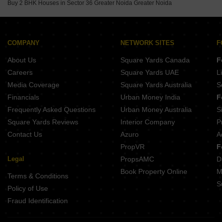
Buy 2 BHK Houses in Sector 36 Greater Noida Greater Noida
COMPANY
NETWORK SITES
F
About Us
Square Yards Canada
F
Careers
Square Yards UAE
L
Media Coverage
Square Yards Australia
S
Financials
Urban Money India
F
Frequently Asked Questions
Urban Money Australia
S
Square Yards Reviews
Interior Company
P
Contact Us
Azuro
A
PropVR
F
Legal
PropsAMC
D
Book Property Online
M
Terms & Conditions
S
Policy of Use
Fraud Identification