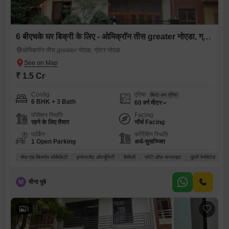
6 बीएचके घर बिक्री के लिए - ओमिक्रॉन तीस greater नोएडा, ग्रेटर नोएडा
ओमिक्रॉन तीस greater नोएडा, ग्रेटर नोएडा
₹ 1.5 Cr
Config
एरिया
बिल्ट-अप एरिया
6 BHK + 3 Bath
60
वर्ग मीटर
पॉसेशन स्थिति
Facing
रहने के लिए तैयार
नॉर्थ Facing
पार्किंग
फर्निशिंग स्थिति
1 Open Parking
अर्ध-सुसज्जित
सेफ़ एंड सिक्योर लोकैलिटी
इन्वेस्टमेंट ऑपर्चूनिटी
फ़ैमिली
प्लेंटी ऑफ़ सनलाइट
फ़ुली रेनोवेटेड
M
मीना दुबे
3