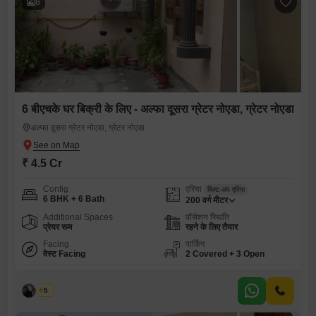
8
6 बीएचके घर बिक्री के लिए - अल्फा दूसरा ग्रेटर नोएडा, ग्रेटर नोएडा
अल्फा दूसरा ग्रेटर नोएडा, ग्रेटर नोएडा
₹ 4.5 Cr
Config
एरिया
बिल्ट-अप एरिया
6 BHK + 6 Bath
200
वर्ग मीटर
Additional Spaces
पॉसेशन स्थिति
प्रेयर रूम
रहने के लिए तैयार
Facing
पार्किंग
वेस्ट Facing
2 Covered + 3 Open
शुभम
5