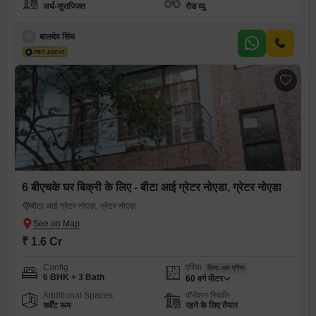
अर्ध-सुसज्जित
रोड व्यू
B
बालदेव सिंघ
6 बीएचके घर बिक्री के लिए - बीटा आई ग्रेटर नोएडा, ग्रेटर नोएडा
बीटा आई ग्रेटर नोएडा, ग्रेटर नोएडा
₹ 1.6 Cr
Config
एरिया
बिल्ट-अप एरिया
6 BHK + 3 Bath
60
वर्ग मीटर
Additional Spaces
पॉसेशन स्थिति
सर्वेंट रूम
रहने के लिए तैयार