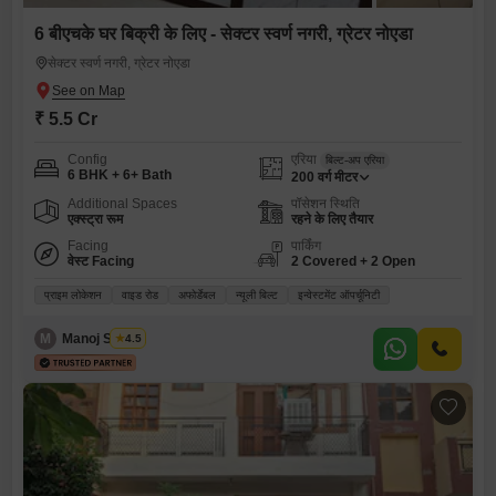
6 बीएचके घर बिक्री के लिए - सेक्टर स्वर्ण नगरी, ग्रेटर नोएडा
सेक्टर स्वर्ण नगरी, ग्रेटर नोएडा
₹ 5.5 Cr
Config
एरिया
बिल्ट-अप एरिया
6 BHK + 6+ Bath
200
वर्ग मीटर
Additional Spaces
पॉसेशन स्थिति
एक्स्ट्रा रूम
रहने के लिए तैयार
Facing
पार्किंग
वेस्ट Facing
2 Covered + 2 Open
प्राइम लोकेशन
वाइड रोड
अफोर्डेबल
न्यूली बिल्ट
इन्वेस्टमेंट ऑपर्चूनिटी
M
Manoj Shukla
4.5