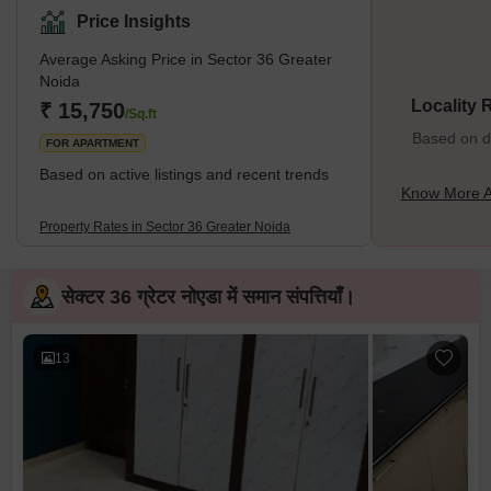
Price Insights
Average Asking Price in Sector 36 Greater
Noida
Locality 
₹ 15,750
/Sq.ft
Based on de
FOR APARTMENT
Based on active listings and recent trends
Know More A
Property Rates in Sector 36 Greater Noida
सेक्टर 36 ग्रेटर नोएडा में समान संपत्तियाँ।
13