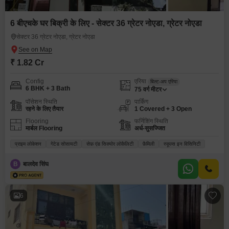
6 बीएचके घर बिक्री के लिए - सेक्टर 36 ग्रेटर नोएडा, ग्रेटर नोएडा
सेक्टर 36 ग्रेटर नोएडा, ग्रेटर नोएडा
₹ 1.82 Cr
Config
एरिया
बिल्ट-अप एरिया
6 BHK + 3 Bath
75
वर्ग मीटर
पॉसेशन स्थिति
पार्किंग
रहने के लिए तैयार
1 Covered + 3 Open
Flooring
फर्निशिंग स्थिति
मार्बल Flooring
अर्ध-सुसज्जित
प्राइम लोकेशन
गेटेड सोसायटी
सेफ़ एंड सिक्योर लोकैलिटी
फ़ैमिली
स्कूल्स इन विसिनिटी
B
बालदेव सिंघ
6