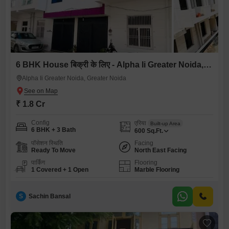
6 BHK House बिक्री के लिए - Alpha Ii Greater Noida, Greater Noida
Alpha Ii Greater Noida, Greater Noida
₹ 1.8 Cr
Config
एरिया
Built-up Area
6 BHK + 3 Bath
600
Sq.Ft.
पॉसेशन स्थिति
Facing
Ready To Move
North East Facing
पार्किंग
Flooring
1 Covered + 1 Open
Marble Flooring
S
Sachin Bansal