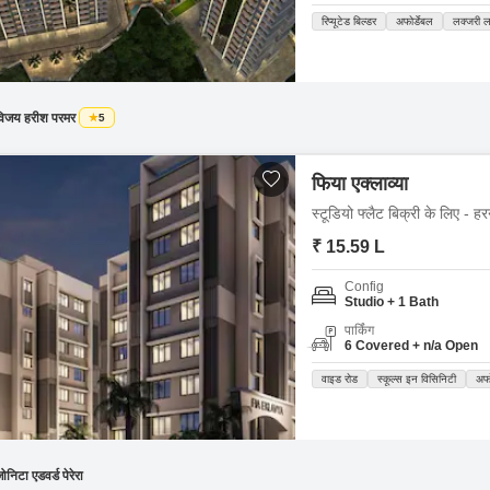
रिप्यूटेड बिल्डर
अफोर्डेबल
लक्जरी 
विजय हरीश परमर
5
फिया एक्लाव्या
स्टूडियो फ्लैट बिक्री के लिए - 
₹ 15.59 L
Config
Studio + 1 Bath
पार्किंग
6 Covered + n/a Open
वाइड रोड
स्कूल्स इन विसिनिटी
अफो
ोनिटा एडवर्ड पेरेरा