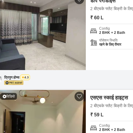
डीप पैराडाइस
2 बीएचके फ्लैट बिक्री के लि
₹ 60 L
Config
2 BHK + 2 Bath
पॉसेशन स्थिति
रहने के लिए तैयार
त्रिगुण होम्स
4.3
विडियो
एसएस स्काई हाइट्स
2 बीएचके फ्लैट बिक्री के लि
₹ 59 L
Config
2 BHK + 2 Bath