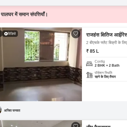
पालघर में समान संपत्तियाँ।
1
विडियो
राजहंस क्षितिज आईरि
2 बीएचके फ्लैट बिक्री के लि
₹ 85 L
Config
2 BHK + 2 Bath
पॉसेशन स्थिति
रहने के लिए तैयार
अजित घनवत