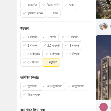
अपार्टमेंट
बिल्डर फ्लोर
प्लॉट
इंडिपेंडेंट हाउस
विला
बेडरूम
1 बीएचके
1 आरके
1.5 बीएचके
2 बीएचके
2.5 बीएचके
3 बीएचके
3.5 बीएचके
4 बीएचके
5 बीएचके
6+ बीएचके
स्टूडियो
फर्निशिंग स्थिति
सुसज्जित
अर्ध-सुसज्जित
असुसज्जित
गेटेड समुदाय
J
ज
द्वारा पोस्ट किया गया