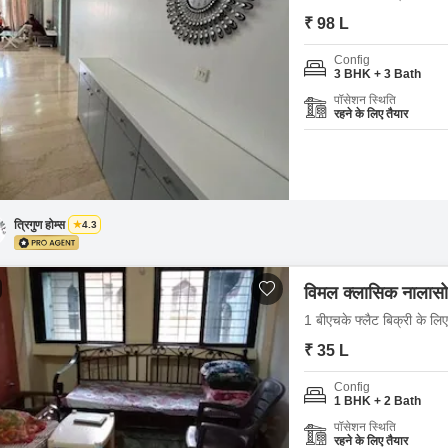
₹ 98 L
Config
3 BHK + 3 Bath
पॉसेशन स्थिति
रहने के लिए तैयार
त्रिगुण होम्स
4.3
विमल क्लासिक नालासो
1 बीएचके फ्लैट बिक्री के लि
₹ 35 L
Config
1 BHK + 2 Bath
पॉसेशन स्थिति
रहने के लिए तैयार