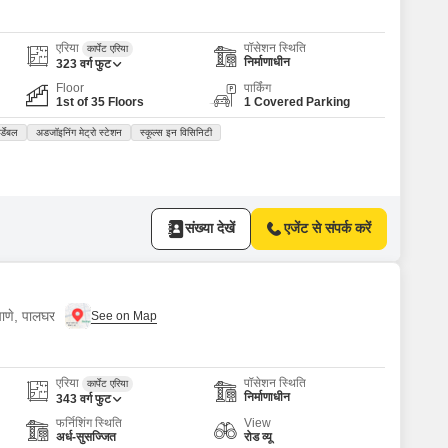
एरिया
पॉसेशन स्थिति
कार्पेट एरिया
निर्माणाधीन
323
वर्ग फुट
Floor
पार्किंग
1st of 35 Floors
1 Covered Parking
्डेबल
अडजॉइनिंग मेट्रो स्टेशन
स्कूल्स इन विसिनिटी
संख्या देखें
एजेंट से संपर्क करें
ापाणे, पालघर
एरिया
पॉसेशन स्थिति
कार्पेट एरिया
निर्माणाधीन
343
वर्ग फुट
फर्निशिंग स्थिति
View
अर्ध-सुसज्जित
रोड व्यू