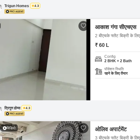
Trigun Homes
4.3
आकाश गंगा सीएचएस
2 बीएचके फ्लैट बिक्री के लि
₹ 60 L
Config
2 BHK + 2 Bath
पॉसेशन स्थिति
रहने के लिए तैयार
त्रिगुण होम्स
4.3
विडियो
ओलिव अपार्टमेंट
3 बीएचके फ्लैट बिक्री के लि