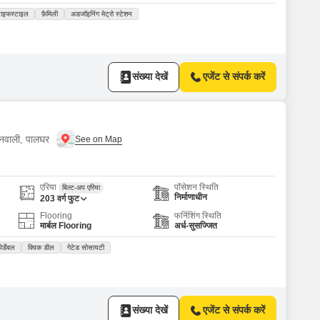
लाइफस्टाइल
फ़ैमिली
अडजॉइनिंग मेट्रो स्टेशन
संख्या देखें
एजेंट से संपर्क करें
हरनवाली, पालघर
एरिया
पॉसेशन स्थिति
बिल्ट-अप एरिया
निर्माणाधीन
203
वर्ग फुट
Flooring
फर्निशिंग स्थिति
मार्बल Flooring
अर्ध-सुसज्जित
र्डेबल
क्विक डील
गेटेड सोसायटी
संख्या देखें
एजेंट से संपर्क करें