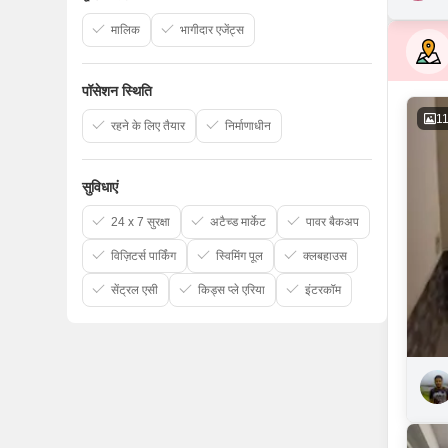
मालिक
भागीदार एजेंट्स
पॉसेशन स्थिति
1
रहने के लिए तैयार
निर्माणाधीन
सुविधाएं
24 x 7 सुरक्षा
अटैच्ड मार्केट
पावर बैकअप
विज़िटर्स पार्किंग
स्विमिंग पूल
क्लबहाउस
सेंट्रल एसी
किड्स प्ले एरिया
इंटरकॉम