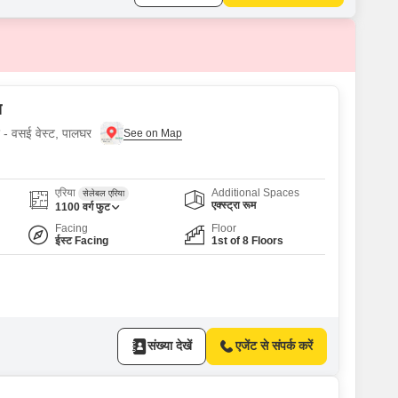
स
ए - वसई वेस्ट, पालघर
एरिया
Additional Spaces
सेलेबल एरिया
एक्स्ट्रा रूम
1100
वर्ग फुट
Facing
Floor
ईस्ट Facing
1st of 8 Floors
संख्या देखें
एजेंट से संपर्क करें