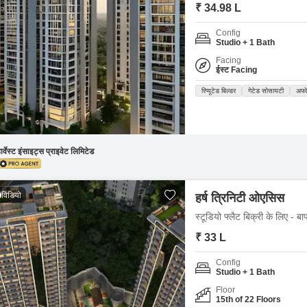
Mortgage Partnerships
₹ 34.98 L
False Ceiling Design
SuperAgent Pro
Config
TV Unit Design
Studio + 1 Bath
Facing
Wall Paint Design
ईस्ट Facing
Wall Design
रिप्यूटेड बिल्डर
गेटेड सोसायटी
अफोर
Window Design
Tiles Design
ार्वेस्ट इंसाइट्स प्राइवेट लिमिटेड
Kitchen Tiles Design
Kitchen False Ceiling Design
विडियो
हर्ष त्रिनिटी ओएसिस
Staircase Design
स्टूडियो फ्लैट बिक्री के लिए - ब
Door Design
₹ 33 L
Crockery Unit Design
Config
Studio + 1 Bath
Study Room Design
Floor
15th of 22 Floors