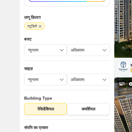
लागू फ़िल्टर
स्टूडियो
बजट
ह
साइज़
5
Building Type
रेसिडेंशियल
कमर्शियल
संपत्ति का प्रकार