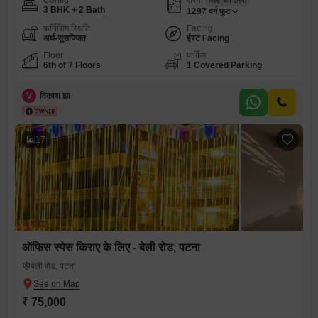
Config
एरिया
बिल्ट-अप एरिया
3 BHK + 2 Bath
1297
वर्ग फुट
फर्निशिंग स्थिति
Facing
अर्ध-सुसज्जित
ईस्ट Facing
Floor
पार्किंग
6th of 7 Floors
1 Covered Parking
V
विकाश झा
17
ऑफिस स्पेस किराए के लिए - बेली रोड, पटना
बेली रोड, पटना
₹ 75,000