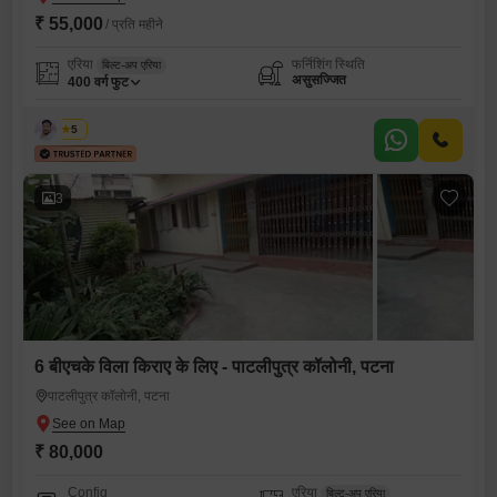
₹ 55,000
/ प्रति महीने
एरिया
फर्निशिंग स्थिति
बिल्ट-अप एरिया
असुसज्जित
400
वर्ग फुट
कबीर
5
3
6 बीएचके विला किराए के लिए - पाटलीपुत्र कॉलोनी, पटना
पाटलीपुत्र कॉलोनी, पटना
₹ 80,000
Config
एरिया
बिल्ट-अप एरिया