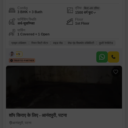
Config
एरिया
बिल्ट-अप एरिया
3 BHK + 3 Bath
1500
वर्ग फुट
फर्निशिंग स्थिति
Floor
अर्ध-सुसज्जित
1st Floor
पार्किंग
1 Covered + 1 Open
प्राइम लोकेशन
नियर सिटी सेंटर
वाइड रोड
सेफ़ एंड सिक्योर लोकैलिटी
फ़ुली रेनोवेटेड
कबीर
5
शॉप किराए के लिए - आनंदपुरी, पटना
आनंदपुरी, पटना