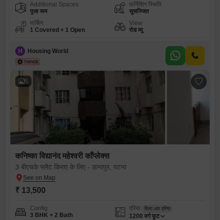
Additional Spaces
फर्निशिंग स्थिति
पूजा रूम
सुसज्जित
पार्किंग
View
1 Covered + 1 Open
रोड व्यू
H
Housing World
5
कनिष्का विद्यानंद महेश्वरी कॉंप्लेक्स
3 बीएचके फ्लैट किराए के लिए - डानापुर, पटना
₹ 13,500
Config
एरिया
बिल्ट-अप एरिया
3 BHK + 2 Bath
1200
वर्ग फुट