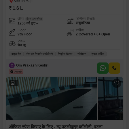
₹ 1.6 L
एरिया
फर्निशिंग स्थिति
बिल्ट-अप एरिया
असुसज्जित
1250
वर्ग फुट
Floor
पार्किंग
9th Floor
2 Covered + 6+ Open
View
रोड व्यू
वाइड रोड
सेफ़ एंड सिक्योर लोकैलिटी
रिप्यूटेड बिल्डर
स्पेशियस
ऐम्पल पार्किंग
O
Om Prakash Keshri
5
ऑफिस स्पेस किराए के लिए - न्यू पटलीपुत्र कॉलोनी, पटना