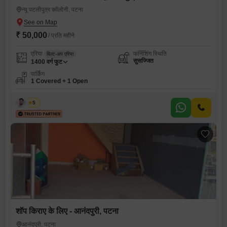
न्यू पटलीपुत्र कॉलोनी, पटना
₹ 50,000
/ प्रति महीने
एरिया
फर्निशिंग स्थिति
बिल्ट-अप एरिया
सुसज्जित
1400
वर्ग फुट
पार्किंग
1 Covered + 1 Open
कबीर
5
शॉप किराए के लिए - आनंदपुरी, पटना
आनंदपुरी, पटना