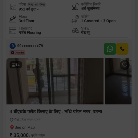
एरिया
फर्निशिंग स्थिति
बिल्ट-अप एरिया
अर्ध-सुसज्जित
951
वर्ग फुट
Floor
पार्किंग
3rd Floor
1 Covered + 3 Open
Flooring
View
मार्बल Flooring
रोड व्यू
9
90xxxxxxxx79
14
3 बीएचके फ्लैट किराए के लिए - नॉर्थ पटेल नगर, पटना
नॉर्थ पटेल नगर, पटना
₹ 35,000
/ प्रति महीने