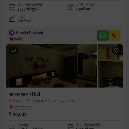
एरिया
फर्निशिंग स्थिति
बिल्ट-अप एरिया
असुसज्जित
8000
वर्ग फुट
Floor
5th Floor
H
Harshit Prakash
8
साकार आक्वा सिटी
3 बीएचके फ्लैट किराए के लिए - डानापुर, पटना
₹ 40,000
Config
एरिया
बिल्ट-अप एरिया