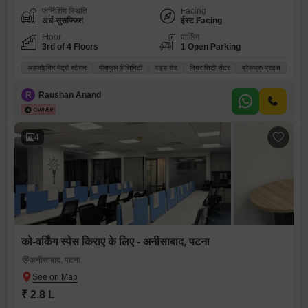
फर्निशिंग स्थिति
Facing
अर्ध-सुसज्जित
ईस्ट Facing
Floor
पार्किंग
3rd of 4 Floors
1 Open Parking
अडजॉइनिंग मेट्रो स्टेशन
पीसफुल विसिनिटी
वाइड रोड
नियर सिटी सेंटर
ब्रेकथ्रू प्राइस
R
Raushan Anand
4
को-वर्किंग स्पेस किराए के लिए - अनीसाबाद, पटना
अनीसाबाद, पटना
₹ 2.8 L