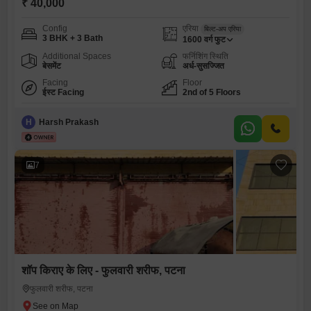
₹ 40,000
Config
एरिया
बिल्ट-अप एरिया
3 BHK + 3 Bath
1600
वर्ग फुट
Additional Spaces
फर्निशिंग स्थिति
बेसमेंट
अर्ध-सुसज्जित
Facing
Floor
ईस्ट Facing
2nd of 5 Floors
H
Harsh Prakash
7
शॉप किराए के लिए - फुलवारी शरीफ, पटना
फुलवारी शरीफ, पटना