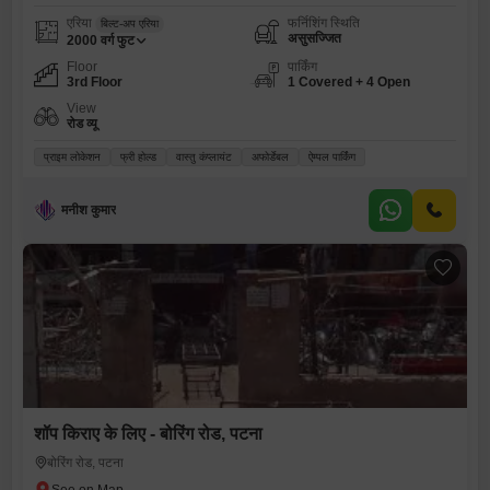
एरिया
फर्निशिंग स्थिति
बिल्ट-अप एरिया
असुसज्जित
2000
वर्ग फुट
Floor
पार्किंग
3rd Floor
1 Covered + 4 Open
View
रोड व्यू
प्राइम लोकेशन
फ्री होल्ड
वास्तु कंप्लायंट
अफोर्डेबल
ऐम्पल पार्किंग
मनीश कुमार
शॉप किराए के लिए - बोरिंग रोड, पटना
बोरिंग रोड, पटना