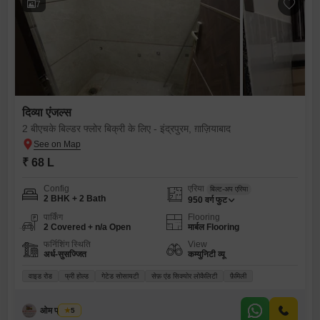
7
दिव्या एंजल्स
2 बीएचके बिल्डर फ्लोर बिक्री के लिए - इंद्रपुरम, ग़ाज़ियाबाद
₹ 68 L
Config
एरिया
बिल्ट-अप एरिया
2 BHK + 2 Bath
950
वर्ग फुट
पार्किंग
Flooring
2 Covered + n/a Open
मार्बल Flooring
फर्निशिंग स्थिति
View
अर्ध-सुसज्जित
कम्युनिटी व्यू
वाइड रोड
फ्री होल्ड
गेटेड सोसायटी
सेफ़ एंड सिक्योर लोकैलिटी
फ़ैमिली
ओम प्रॉपर्टीज
5