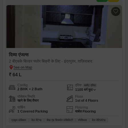
दिव्या एंजल्स
2 बीएचके बिल्डर फ्लोर बिक्री के लिए - इंद्रपुरम, ग़ाज़ियाबाद
₹ 64 L
Config
एरिया
कार्पेट एरिया
2 BHK + 2 Bath
1100
वर्ग फुट
पॉसेशन स्थिति
Floor
रहने के लिए तैयार
1st of 4 Floors
पार्किंग
Flooring
1 Covered Parking
मार्बल Flooring
प्राइम लोकेशन
वेल मेंटेन्ड
सेफ़ एंड सिक्योर लोकैलिटी
स्पेशियस
वेल वेंटिलेटेड