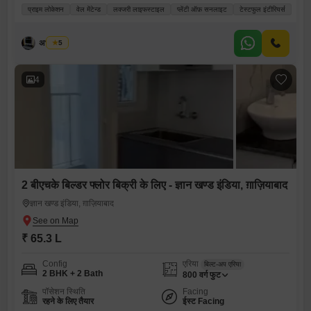
प्राइम लोकेशन
वेल मेंटेन्ड
लक्जरी लाइफस्टाइल
प्लेंटी ऑफ़ सनलाइट
टेस्टफुल इंटीरियर्स
अभय धैया
5
4
2 बीएचके बिल्डर फ्लोर बिक्री के लिए - ज्ञान खण्ड इंडिया, ग़ाज़ियाबाद
ज्ञान खण्ड इंडिया, ग़ाज़ियाबाद
₹ 65.3 L
Config
एरिया
बिल्ट-अप एरिया
2 BHK + 2 Bath
800
वर्ग फुट
पॉसेशन स्थिति
Facing
रहने के लिए तैयार
ईस्ट Facing