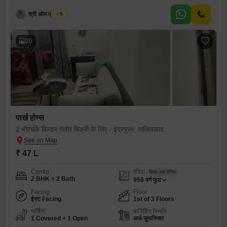
श्री ओम प्रॉपर्टीज
5
20
पार्ख होम्स
2 बीएचके बिल्डर फ्लोर बिक्री के लिए - इंद्रपुरम, ग़ाज़ियाबाद
₹ 47 L
Config
एरिया
बिल्ट-अप एरिया
2 BHK + 2 Bath
950
वर्ग फुट
Facing
Floor
ईस्ट Facing
1st of 3 Floors
पार्किंग
फर्निशिंग स्थिति
1 Covered + 1 Open
अर्ध-सुसज्जित