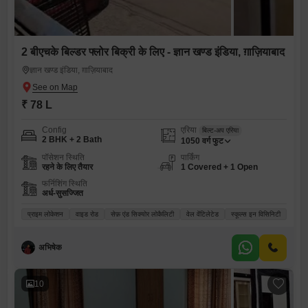
2 बीएचके बिल्डर फ्लोर बिक्री के लिए - ज्ञान खण्ड इंडिया, ग़ाज़ियाबाद
ज्ञान खण्ड इंडिया, ग़ाज़ियाबाद
₹ 78 L
Config
एरिया
बिल्ट-अप एरिया
2 BHK + 2 Bath
1050
वर्ग फुट
पॉसेशन स्थिति
पार्किंग
रहने के लिए तैयार
1 Covered + 1 Open
फर्निशिंग स्थिति
अर्ध-सुसज्जित
प्राइम लोकेशन
वाइड रोड
सेफ़ एंड सिक्योर लोकैलिटी
वेल वेंटिलेटेड
स्कूल्स इन विसिनिटी
अभिषेक
10