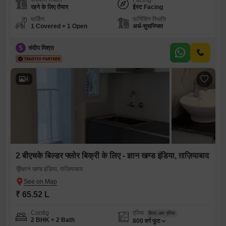
पॉसेशन स्थिति
Facing
रहने के लिए तैयार
ईस्ट Facing
पार्किंग
फर्निशिंग स्थिति
1 Covered + 1 Open
अर्ध-सुसज्जित
S
संदीप मिश्रा
4
2 बीएचके बिल्डर फ्लोर बिक्री के लिए - ज्ञान खण्ड इंडिया, ग़ाज़ियाबाद
ज्ञान खण्ड इंडिया, ग़ाज़ियाबाद
₹ 65.52 L
Config
एरिया
बिल्ट-अप एरिया
2 BHK + 2 Bath
800
वर्ग फुट