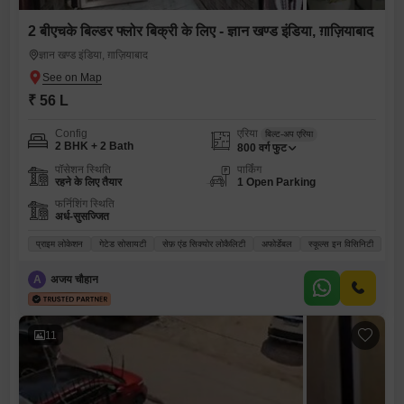
2 बीएचके बिल्डर फ्लोर बिक्री के लिए - ज्ञान खण्ड इंडिया, ग़ाज़ियाबाद
ज्ञान खण्ड इंडिया, ग़ाज़ियाबाद
₹ 56 L
Config
एरिया
बिल्ट-अप एरिया
2 BHK + 2 Bath
800
वर्ग फुट
पॉसेशन स्थिति
पार्किंग
रहने के लिए तैयार
1 Open Parking
फर्निशिंग स्थिति
अर्ध-सुसज्जित
प्राइम लोकेशन
गेटेड सोसायटी
सेफ़ एंड सिक्योर लोकैलिटी
अफोर्डेबल
स्कूल्स इन विसिनिटी
A
अजय चौहान
11