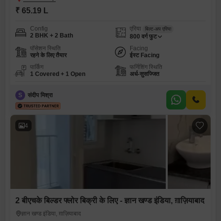
₹ 65.19 L
Config
एरिया
बिल्ट-अप एरिया
2 BHK + 2 Bath
800
वर्ग फुट
पॉसेशन स्थिति
Facing
रहने के लिए तैयार
ईस्ट Facing
पार्किंग
फर्निशिंग स्थिति
1 Covered + 1 Open
अर्ध-सुसज्जित
S
संदीप मिश्रा
4
2 बीएचके बिल्डर फ्लोर बिक्री के लिए - ज्ञान खण्ड इंडिया, ग़ाज़ियाबाद
ज्ञान खण्ड इंडिया, ग़ाज़ियाबाद