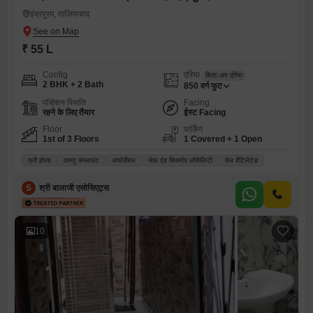
इंद्रपुरम, ग़ाज़ियाबाद
₹ 55 L
Config
एरिया
बिल्ट-अप एरिया
2 BHK + 2 Bath
850
वर्ग फुट
पॉसेशन स्थिति
Facing
रहने के लिए तैयार
ईस्ट Facing
Floor
पार्किंग
1st of 3 Floors
1 Covered + 1 Open
फ्री होल्ड
वास्तु कंप्लायंट
अफोर्डेबल
सेफ़ एंड सिक्योर लोकैलिटी
वेल वेंटिलेटेड
S
श्री बालाजी एसोसिएट्स
10