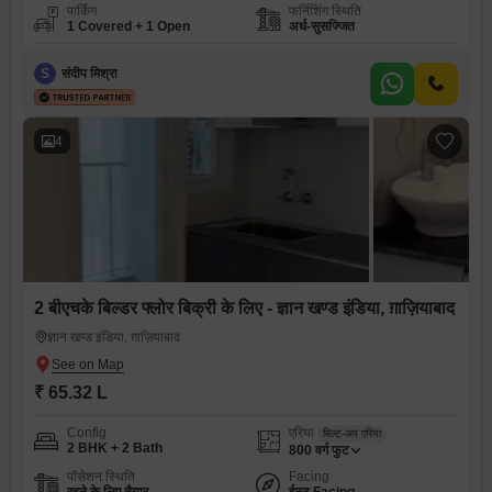
पार्किंग
फर्निशिंग स्थिति
1 Covered + 1 Open
अर्ध-सुसज्जित
S
संदीप मिश्रा
4
2 बीएचके बिल्डर फ्लोर बिक्री के लिए - ज्ञान खण्ड इंडिया, ग़ाज़ियाबाद
ज्ञान खण्ड इंडिया, ग़ाज़ियाबाद
₹ 65.32 L
Config
एरिया
बिल्ट-अप एरिया
2 BHK + 2 Bath
800
वर्ग फुट
पॉसेशन स्थिति
Facing