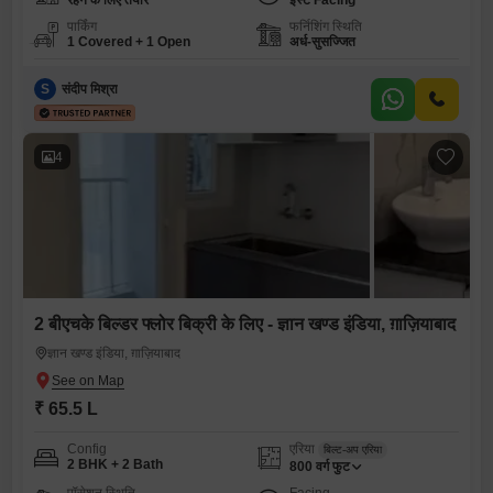
रहने के लिए तैयार
ईस्ट Facing
पार्किंग
फर्निशिंग स्थिति
1 Covered + 1 Open
अर्ध-सुसज्जित
S
संदीप मिश्रा
4
2 बीएचके बिल्डर फ्लोर बिक्री के लिए - ज्ञान खण्ड इंडिया, ग़ाज़ियाबाद
ज्ञान खण्ड इंडिया, ग़ाज़ियाबाद
₹ 65.5 L
Config
एरिया
बिल्ट-अप एरिया
2 BHK + 2 Bath
800
वर्ग फुट