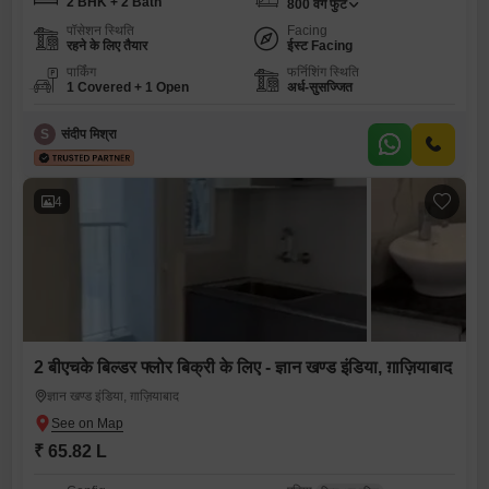
2 BHK + 2 Bath
800
वर्ग फुट
पॉसेशन स्थिति
Facing
रहने के लिए तैयार
ईस्ट Facing
पार्किंग
फर्निशिंग स्थिति
1 Covered + 1 Open
अर्ध-सुसज्जित
S
संदीप मिश्रा
4
2 बीएचके बिल्डर फ्लोर बिक्री के लिए - ज्ञान खण्ड इंडिया, ग़ाज़ियाबाद
ज्ञान खण्ड इंडिया, ग़ाज़ियाबाद
₹ 65.82 L