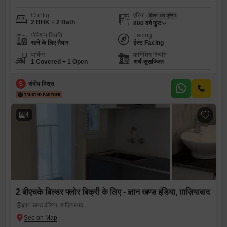
Config
एरिया
बिल्ट-अप एरिया
2 BHK + 2 Bath
800
वर्ग फुट
पॉसेशन स्थिति
Facing
रहने के लिए तैयार
ईस्ट Facing
पार्किंग
फर्निशिंग स्थिति
1 Covered + 1 Open
अर्ध-सुसज्जित
S
संदीप मिश्रा
4
2 बीएचके बिल्डर फ्लोर बिक्री के लिए - ज्ञान खण्ड इंडिया, ग़ाज़ियाबाद
ज्ञान खण्ड इंडिया, ग़ाज़ियाबाद