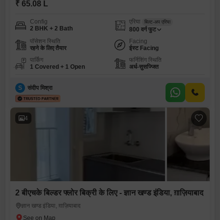
₹ 65.08 L
Config
एरिया
बिल्ट-अप एरिया
2 BHK + 2 Bath
800
वर्ग फुट
पॉसेशन स्थिति
Facing
रहने के लिए तैयार
ईस्ट Facing
पार्किंग
फर्निशिंग स्थिति
1 Covered + 1 Open
अर्ध-सुसज्जित
S
संदीप मिश्रा
4
2 बीएचके बिल्डर फ्लोर बिक्री के लिए - ज्ञान खण्ड इंडिया, ग़ाज़ियाबाद
ज्ञान खण्ड इंडिया, ग़ाज़ियाबाद