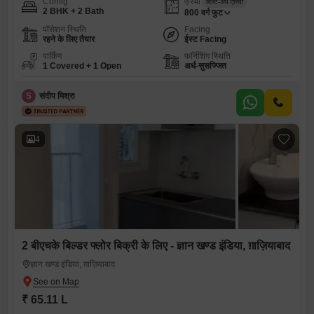
Config
एरिया
बिल्ट-अप एरिया
2 BHK + 2 Bath
800
वर्ग फुट
पॉसेशन स्थिति
Facing
रहने के लिए तैयार
ईस्ट Facing
पार्किंग
फर्निशिंग स्थिति
1 Covered + 1 Open
अर्ध-सुसज्जित
S
संदीप मिश्रा
4
2 बीएचके बिल्डर फ्लोर बिक्री के लिए - ज्ञान खण्ड इंडिया, ग़ाज़ियाबाद
ज्ञान खण्ड इंडिया, ग़ाज़ियाबाद
₹ 65.11 L