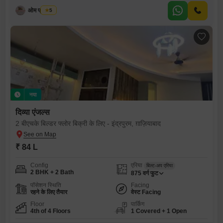
ओम प्रॉपर्टीज
5
नया
दिव्या एंजल्स
2 बीएचके बिल्डर फ्लोर बिक्री के लिए - इंद्रपुरम, ग़ाज़ियाबाद
₹ 84 L
Config
एरिया
बिल्ट-अप एरिया
2 BHK + 2 Bath
875
वर्ग फुट
पॉसेशन स्थिति
Facing
रहने के लिए तैयार
वेस्ट Facing
Floor
पार्किंग
4th of 4 Floors
1 Covered + 1 Open