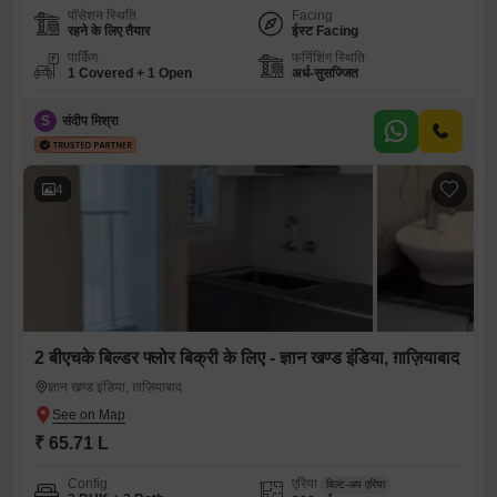
पॉसेशन स्थिति
Facing
रहने के लिए तैयार
ईस्ट Facing
पार्किंग
फर्निशिंग स्थिति
1 Covered + 1 Open
अर्ध-सुसज्जित
S
संदीप मिश्रा
4
2 बीएचके बिल्डर फ्लोर बिक्री के लिए - ज्ञान खण्ड इंडिया, ग़ाज़ियाबाद
ज्ञान खण्ड इंडिया, ग़ाज़ियाबाद
₹ 65.71 L
Config
एरिया
बिल्ट-अप एरिया