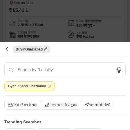
₹ 65.41 L
Config
एरिया
बिल्ट-अप एरिया
2 BHK + 2 Bath
800
वर्ग फुट
पॉसेशन स्थिति
Facing
रहने के लिए तैयार
ईस्ट Facing
पार्किंग
फर्निशिंग स्थिति
1 Covered + 1 Open
अर्ध-सुसज्जित
Buy
Ghaziabad
S
संदीप मिश्रा
4
Gyan Khand Ghaziabad
मेट्रो स्टेशन के पास
यात्रा समय के अनुसार
पास की संपत्तियाँ
Trending Searches
2 बीएचके बिल्डर फ्लोर बिक्री के लिए - ज्ञान खण्ड इंडिया, ग़ाज़ियाबाद
ज्ञान खण्ड इंडिया, ग़ाज़ियाबाद