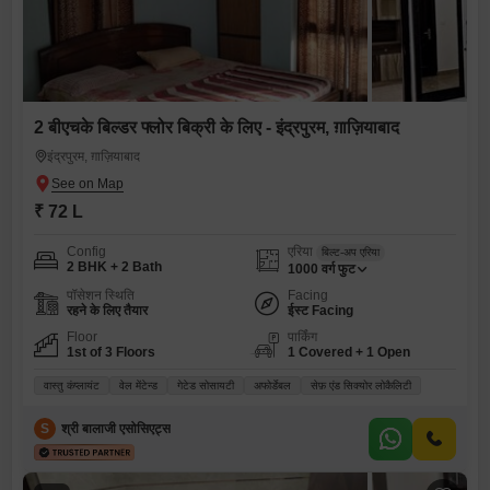
2 बीएचके बिल्डर फ्लोर बिक्री के लिए - इंद्रपुरम, ग़ाज़ियाबाद
इंद्रपुरम, ग़ाज़ियाबाद
₹ 72 L
Config
एरिया
बिल्ट-अप एरिया
2 BHK + 2 Bath
1000
वर्ग फुट
पॉसेशन स्थिति
Facing
रहने के लिए तैयार
ईस्ट Facing
Floor
पार्किंग
1st of 3 Floors
1 Covered + 1 Open
वास्तु कंप्लायंट
वेल मेंटेन्ड
गेटेड सोसायटी
अफोर्डेबल
सेफ़ एंड सिक्योर लोकैलिटी
S
श्री बालाजी एसोसिएट्स