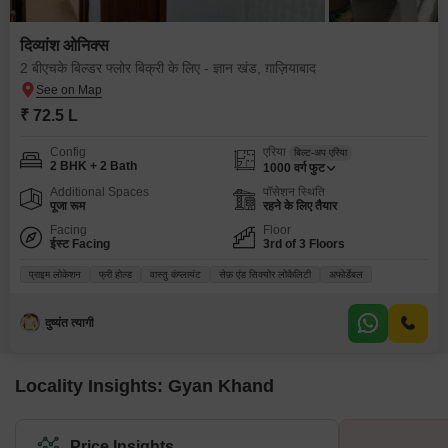
दिव्यांश ओनिक्स
2 बीएचके बिल्डर फ्लोर बिक्री के लिए - ज्ञान खंड, ग़ाज़ियाबाद
₹ 72.5 L
Config
एरिया
बिल्ट-अप एरिया
2 BHK + 2 Bath
1000
वर्ग फुट
Additional Spaces
पॉसेशन स्थिति
पूजा रूम
रहने के लिए तैयार
Facing
Floor
ईस्ट Facing
3rd of 3 Floors
प्राइम लोकेशन
फ्री होल्ड
वास्तु कंप्लायंट
सेफ़ एंड सिक्योर लोकैलिटी
अफोर्डेबल
दुष्यंत त्यागी
Locality Insights: Gyan Khand
Price Insights