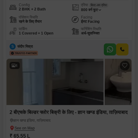
Config
एरिया
बिल्ट-अप एरिया
2 BHK + 2 Bath
800
वर्ग फुट
पॉसेशन स्थिति
Facing
रहने के लिए तैयार
ईस्ट Facing
पार्किंग
फर्निशिंग स्थिति
1 Covered + 1 Open
अर्ध-सुसज्जित
S
संदीप मिश्रा
4
2 बीएचके बिल्डर फ्लोर बिक्री के लिए - ज्ञान खण्ड इंडिया, ग़ाज़ियाबाद
ज्ञान खण्ड इंडिया, ग़ाज़ियाबाद
₹ 65.55 L