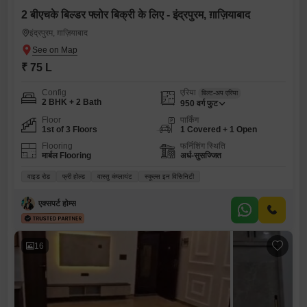
2 बीएचके बिल्डर फ्लोर बिक्री के लिए - इंद्रपुरम, ग़ाज़ियाबाद
इंद्रपुरम, ग़ाज़ियाबाद
₹ 75 L
Config
एरिया
बिल्ट-अप एरिया
2 BHK + 2 Bath
950
वर्ग फुट
Floor
पार्किंग
1st of 3 Floors
1 Covered + 1 Open
Flooring
फर्निशिंग स्थिति
मार्बल Flooring
अर्ध-सुसज्जित
वाइड रोड
फ्री होल्ड
वास्तु कंप्लायंट
स्कूल्स इन विसिनिटी
एक्सपर्ट होम्स
16