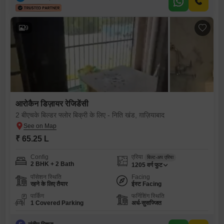
9
आरोकैन डिज़ायर रेजिडेंसी
2 बीएचके बिल्डर फ्लोर बिक्री के लिए - निति खंड, ग़ाज़ियाबाद
₹ 65.25 L
Config
एरिया
बिल्ट-अप एरिया
2 BHK + 2 Bath
1205
वर्ग फुट
पॉसेशन स्थिति
Facing
रहने के लिए तैयार
ईस्ट Facing
पार्किंग
फर्निशिंग स्थिति
1 Covered Parking
अर्ध-सुसज्जित