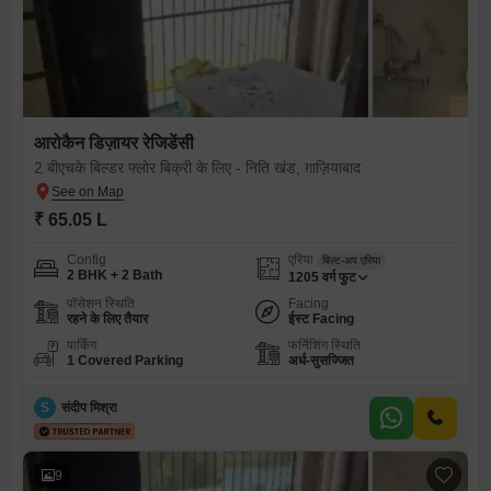
आरोकैन डिज़ायर रेजिडेंसी
2 बीएचके बिल्डर फ्लोर बिक्री के लिए - निति खंड, ग़ाज़ियाबाद
₹ 65.05 L
Config
एरिया
बिल्ट-अप एरिया
2 BHK + 2 Bath
1205
वर्ग फुट
पॉसेशन स्थिति
Facing
रहने के लिए तैयार
ईस्ट Facing
पार्किंग
फर्निशिंग स्थिति
1 Covered Parking
अर्ध-सुसज्जित
S
संदीप मिश्रा
9