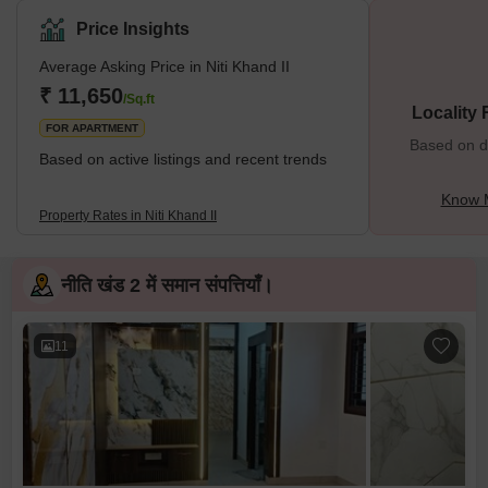
Price Insights
Average Asking Price in Niti Khand II
₹ 11,650
/Sq.ft
Locality
FOR APARTMENT
Based on de
Based on active listings and recent trends
Know M
Property Rates in Niti Khand II
नीति खंड 2 में समान संपत्तियाँ।
11