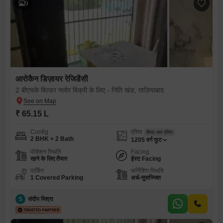
9
आरोकैन डिज़ायर रेजिडेंसी
2 बीएचके बिल्डर फ्लोर बिक्री के लिए - निति खंड, ग़ाज़ियाबाद
₹ 65.15 L
Config
एरिया
बिल्ट-अप एरिया
2 BHK + 2 Bath
1205
वर्ग फुट
पॉसेशन स्थिति
Facing
रहने के लिए तैयार
ईस्ट Facing
पार्किंग
फर्निशिंग स्थिति
1 Covered Parking
अर्ध-सुसज्जित
S
संदीप मिश्रा