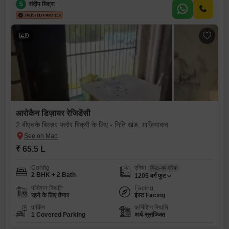
S
संदीप मिश्रा
9
आरोकैन डिज़ायर रेजिडेंसी
2 बीएचके बिल्डर फ्लोर बिक्री के लिए - निति खंड, ग़ाज़ियाबाद
₹ 65.5 L
Config
एरिया
बिल्ट-अप एरिया
2 BHK + 2 Bath
1205
वर्ग फुट
पॉसेशन स्थिति
Facing
रहने के लिए तैयार
ईस्ट Facing
पार्किंग
फर्निशिंग स्थिति
1 Covered Parking
अर्ध-सुसज्जित