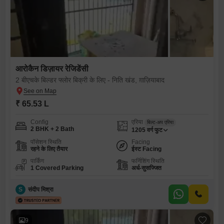
आरोकैन डिज़ायर रेजिडेंसी
2 बीएचके बिल्डर फ्लोर बिक्री के लिए - निति खंड, ग़ाज़ियाबाद
₹ 65.53 L
Config
एरिया
बिल्ट-अप एरिया
2 BHK + 2 Bath
1205
वर्ग फुट
पॉसेशन स्थिति
Facing
रहने के लिए तैयार
ईस्ट Facing
पार्किंग
फर्निशिंग स्थिति
1 Covered Parking
अर्ध-सुसज्जित
S
संदीप मिश्रा
9