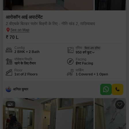
आरोकॉन आई अपार्टमेंट
2 बीएचके बिल्डर फ्लोर बिक्री के लिए - नीति खंड 2, ग़ाज़ियाबाद
₹ 70 L
Config
एरिया
बिल्ट-अप एरिया
2 BHK + 2 Bath
950
वर्ग फुट
पॉसेशन स्थिति
Facing
रहने के लिए तैयार
ईस्ट Facing
Floor
पार्किंग
1st of 2 Floors
1 Covered + 1 Open
अनिल कुमार
6