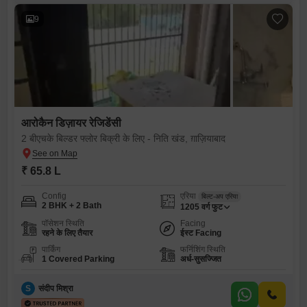
9
आरोकैन डिज़ायर रेजिडेंसी
2 बीएचके बिल्डर फ्लोर बिक्री के लिए - निति खंड, ग़ाज़ियाबाद
₹ 65.8 L
Config
एरिया
बिल्ट-अप एरिया
2 BHK + 2 Bath
1205
वर्ग फुट
पॉसेशन स्थिति
Facing
रहने के लिए तैयार
ईस्ट Facing
पार्किंग
फर्निशिंग स्थिति
1 Covered Parking
अर्ध-सुसज्जित
S
संदीप मिश्रा