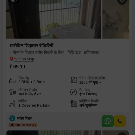
आरोकैन डिज़ायर रेजिडेंसी
2 बीएचके बिल्डर फ्लोर बिक्री के लिए - निति खंड, ग़ाज़ियाबाद
₹ 65.1 L
Config
एरिया
बिल्ट-अप एरिया
2 BHK + 2 Bath
1205
वर्ग फुट
पॉसेशन स्थिति
Facing
रहने के लिए तैयार
ईस्ट Facing
पार्किंग
फर्निशिंग स्थिति
1 Covered Parking
अर्ध-सुसज्जित
S
संदीप मिश्रा