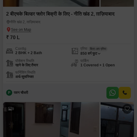
2 बीएचके बिल्डर फ्लोर बिक्री के लिए - नीति खंड 2, ग़ाज़ियाबाद
नीति खंड 2, ग़ाज़ियाबाद
₹ 70 L
Config
एरिया
बिल्ट-अप एरिया
2 BHK + 2 Bath
850
वर्ग फुट
पॉसेशन स्थिति
पार्किंग
रहने के लिए तैयार
1 Covered + 1 Open
फर्निशिंग स्थिति
अर्ध-सुसज्जित
P
पवन चौधरी
9