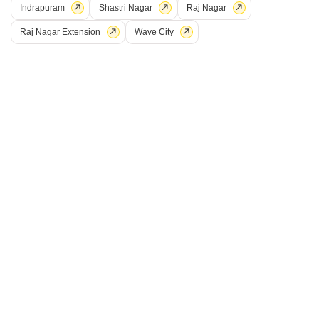
Indrapuram
Shastri Nagar
Raj Nagar
S
संदीप मिश्रा
Raj Nagar Extension
Wave City
9
आरोकैन डिज़ायर रेजिडेंसी
2 बीएचके बिल्डर फ्लोर बिक्री के लिए - निति खंड, ग़ाज़ियाबाद
₹ 65.71 L
Config
एरिया
बिल्ट-अप एरिया
2 BHK + 2 Bath
1205
वर्ग फुट
पॉसेशन स्थिति
Facing
रहने के लिए तैयार
ईस्ट Facing
पार्किंग
फर्निशिंग स्थिति
1 Covered Parking
अर्ध-सुसज्जित