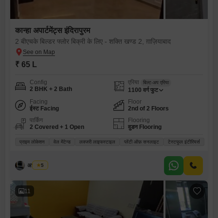
कान्हा अपार्टमेंट्स इंदिरापुरम
2 बीएचके बिल्डर फ्लोर बिक्री के लिए - शक्ति खण्ड 2, ग़ाज़ियाबाद
₹ 65 L
Config
एरिया
बिल्ट-अप एरिया
2 BHK + 2 Bath
1100
वर्ग फुट
Facing
Floor
ईस्ट Facing
2nd of 2 Floors
पार्किंग
Flooring
2 Covered + 1 Open
वुडन Flooring
प्राइम लोकेशन
वेल मेंटेन्ड
लक्जरी लाइफस्टाइल
प्लेंटी ऑफ़ सनलाइट
टेस्टफुल इंटीरियर्स
अभय धैया
5
11