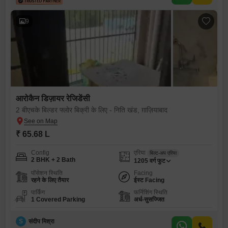
9
आरोकैन डिज़ायर रेजिडेंसी
2 बीएचके बिल्डर फ्लोर बिक्री के लिए - निति खंड, ग़ाज़ियाबाद
₹ 65.68 L
Config
एरिया
बिल्ट-अप एरिया
2 BHK + 2 Bath
1205
वर्ग फुट
पॉसेशन स्थिति
Facing
रहने के लिए तैयार
ईस्ट Facing
पार्किंग
फर्निशिंग स्थिति
1 Covered Parking
अर्ध-सुसज्जित
S
संदीप मिश्रा