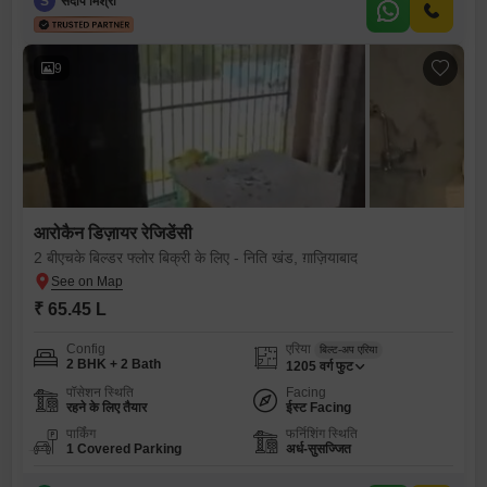
S
संदीप मिश्रा
9
आरोकैन डिज़ायर रेजिडेंसी
2 बीएचके बिल्डर फ्लोर बिक्री के लिए - निति खंड, ग़ाज़ियाबाद
₹ 65.45 L
Config
एरिया
बिल्ट-अप एरिया
2 BHK + 2 Bath
1205
वर्ग फुट
पॉसेशन स्थिति
Facing
रहने के लिए तैयार
ईस्ट Facing
पार्किंग
फर्निशिंग स्थिति
1 Covered Parking
अर्ध-सुसज्जित