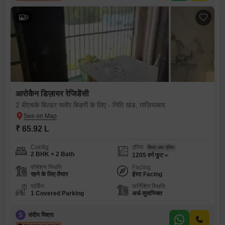
9
आरोकैन डिज़ायर रेजिडेंसी
2 बीएचके बिल्डर फ्लोर बिक्री के लिए - निति खंड, ग़ाज़ियाबाद
₹ 65.92 L
Config
एरिया
बिल्ट-अप एरिया
2 BHK + 2 Bath
1205
वर्ग फुट
पॉसेशन स्थिति
Facing
रहने के लिए तैयार
ईस्ट Facing
पार्किंग
फर्निशिंग स्थिति
1 Covered Parking
अर्ध-सुसज्जित
S
संदीप मिश्रा