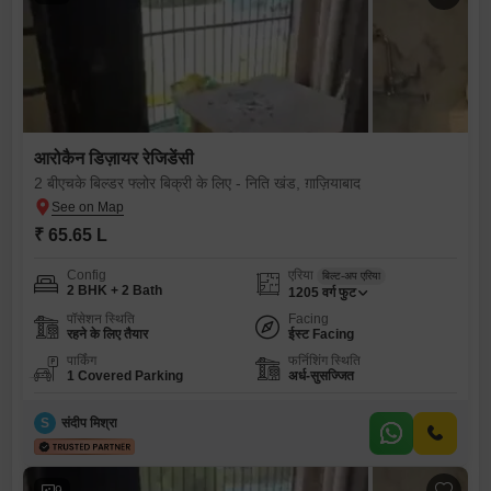
आरोकैन डिज़ायर रेजिडेंसी
2 बीएचके बिल्डर फ्लोर बिक्री के लिए - निति खंड, ग़ाज़ियाबाद
₹ 65.65 L
Config
एरिया
बिल्ट-अप एरिया
2 BHK + 2 Bath
1205
वर्ग फुट
पॉसेशन स्थिति
Facing
रहने के लिए तैयार
ईस्ट Facing
पार्किंग
फर्निशिंग स्थिति
1 Covered Parking
अर्ध-सुसज्जित
S
संदीप मिश्रा
9