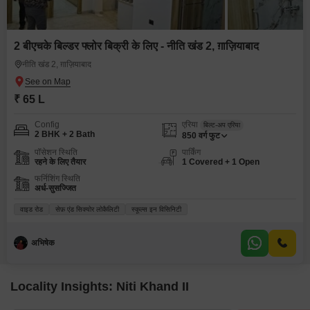
2 बीएचके बिल्डर फ्लोर बिक्री के लिए - नीति खंड 2, ग़ाज़ियाबाद
नीति खंड 2, ग़ाज़ियाबाद
₹ 65 L
Config
एरिया
बिल्ट-अप एरिया
2 BHK + 2 Bath
850
वर्ग फुट
पॉसेशन स्थिति
पार्किंग
रहने के लिए तैयार
1 Covered + 1 Open
फर्निशिंग स्थिति
अर्ध-सुसज्जित
वाइड रोड
सेफ़ एंड सिक्योर लोकैलिटी
स्कूल्स इन विसिनिटी
अभिषेक
Locality Insights: Niti Khand II