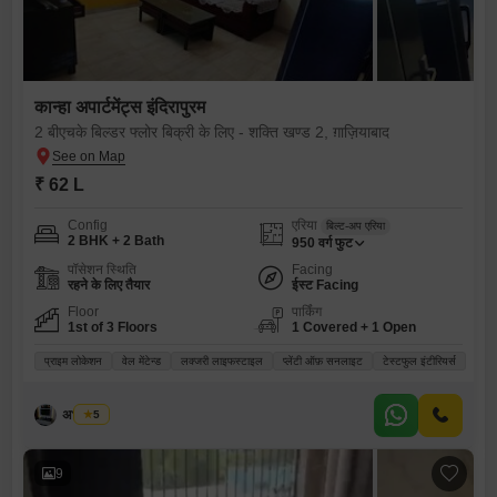
कान्हा अपार्टमेंट्स इंदिरापुरम
2 बीएचके बिल्डर फ्लोर बिक्री के लिए - शक्ति खण्ड 2, ग़ाज़ियाबाद
₹ 62 L
Config
एरिया
बिल्ट-अप एरिया
2 BHK + 2 Bath
950
वर्ग फुट
पॉसेशन स्थिति
Facing
रहने के लिए तैयार
ईस्ट Facing
Floor
पार्किंग
1st of 3 Floors
1 Covered + 1 Open
प्राइम लोकेशन
वेल मेंटेन्ड
लक्जरी लाइफस्टाइल
प्लेंटी ऑफ़ सनलाइट
टेस्टफुल इंटीरियर्स
अभय धैया
5
9