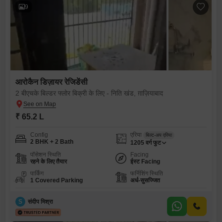
9
आरोकैन डिज़ायर रेजिडेंसी
2 बीएचके बिल्डर फ्लोर बिक्री के लिए - निति खंड, ग़ाज़ियाबाद
₹ 65.2 L
Config
एरिया
बिल्ट-अप एरिया
2 BHK + 2 Bath
1205
वर्ग फुट
पॉसेशन स्थिति
Facing
रहने के लिए तैयार
ईस्ट Facing
पार्किंग
फर्निशिंग स्थिति
1 Covered Parking
अर्ध-सुसज्जित
S
संदीप मिश्रा