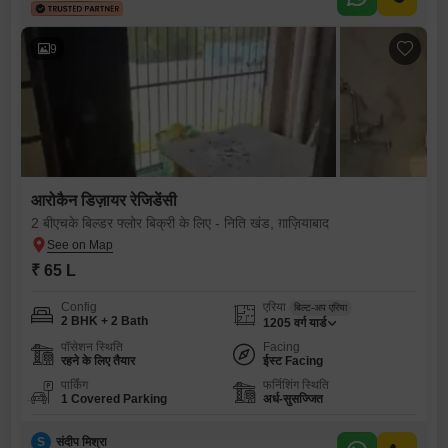
9
आरोकैन डिज़ायर रेजिडेंसी
2 बीएचके बिल्डर फ्लोर बिक्री के लिए - निति खंड, ग़ाज़ियाबाद
₹ 65 L
Config
एरिया
बिल्ट-अप एरिया
2 BHK + 2 Bath
1205
वर्ग यार्ड
पॉसेशन स्थिति
Facing
रहने के लिए तैयार
ईस्ट Facing
पार्किंग
फर्निशिंग स्थिति
1 Covered Parking
अर्ध-सुसज्जित
S
संदीप मिश्रा