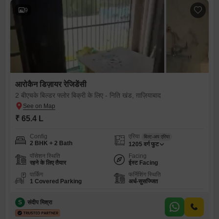
9
आरोकैन डिज़ायर रेजिडेंसी
2 बीएचके बिल्डर फ्लोर बिक्री के लिए - निति खंड, ग़ाज़ियाबाद
₹ 65.4 L
Config
एरिया
बिल्ट-अप एरिया
2 BHK + 2 Bath
1205
वर्ग फुट
पॉसेशन स्थिति
Facing
रहने के लिए तैयार
ईस्ट Facing
पार्किंग
फर्निशिंग स्थिति
1 Covered Parking
अर्ध-सुसज्जित
S
संदीप मिश्रा