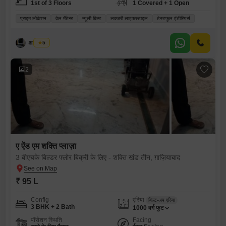
1st of 3 Floors
1 Covered + 1 Open
प्राइम लोकेशन
वेल मेंटेन्ड
न्यूली बिल्ट
लक्जरी लाइफस्टाइल
टेस्टफुल इंटीरियर्स
अभय धैया
5
2
ए ऐंड एम शक्ति प्लाज़ा
3 बीएचके बिल्डर फ्लोर बिक्री के लिए - शक्ति खंड तीन, ग़ाज़ियाबाद
₹ 95 L
Config
एरिया
बिल्ट-अप एरिया
3 BHK + 2 Bath
1000
वर्ग फुट
पॉसेशन स्थिति
Facing