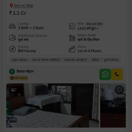
₹ 1.1 Cr
Config
एरिया
बिल्ट-अप एरिया
3 BHK + 3 Bath
1433
वर्ग फुट
Additional Spaces
पॉसेशन स्थिति
पूजा रूम
रहने के लिए तैयार
Facing
Floor
ईस्ट Facing
1st of 4 Floors
प्राइम लोकेशन
सेफ़ एंड सिक्योर लोकैलिटी
इन्वेस्टमेंट ऑपर्चूनिटी
फ़ैमिली
फ़ुली रेनोवेटेड
V
विकाश चौहान
7