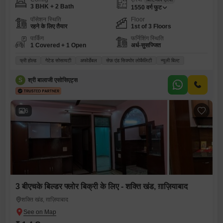
3 BHK + 2 Bath
1550
वर्ग फुट
पॉसेशन स्थिति
Floor
रहने के लिए तैयार
1st of 3 Floors
पार्किंग
फर्निशिंग स्थिति
1 Covered + 1 Open
अर्ध-सुसज्जित
फ्री होल्ड
गेटेड सोसायटी
अफोर्डेबल
सेफ़ एंड सिक्योर लोकैलिटी
न्यूली बिल्ट
S
श्री बालाजी एसोसिएट्स
6
3 बीएचके बिल्डर फ्लोर बिक्री के लिए - शक्ति खंड, ग़ाज़ियाबाद
शक्ति खंड, ग़ाज़ियाबाद