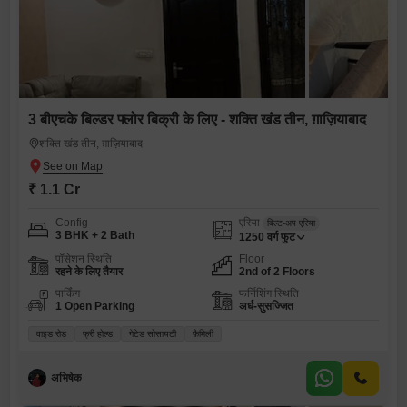
3 बीएचके बिल्डर फ्लोर बिक्री के लिए - शक्ति खंड तीन, ग़ाज़ियाबाद
शक्ति खंड तीन, ग़ाज़ियाबाद
₹ 1.1 Cr
Config
एरिया
बिल्ट-अप एरिया
3 BHK + 2 Bath
1250
वर्ग फुट
पॉसेशन स्थिति
Floor
रहने के लिए तैयार
2nd of 2 Floors
पार्किंग
फर्निशिंग स्थिति
1 Open Parking
अर्ध-सुसज्जित
वाइड रोड
फ्री होल्ड
गेटेड सोसायटी
फ़ैमिली
अभिषेक