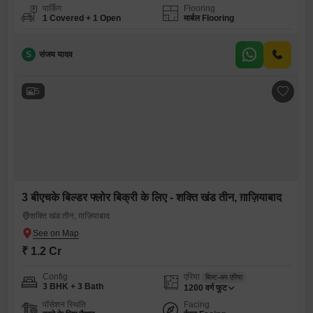
पार्किंग
Flooring
1 Covered + 1 Open
मार्बल Flooring
S
संजय यादव
5
3 बीएचके बिल्डर फ्लोर बिक्री के लिए - शक्ति खंड तीन, ग़ाज़ियाबाद
शक्ति खंड तीन, ग़ाज़ियाबाद
₹ 1.2 Cr
Config
एरिया
बिल्ट-अप एरिया
3 BHK + 3 Bath
1200
वर्ग फुट
पॉसेशन स्थिति
Facing