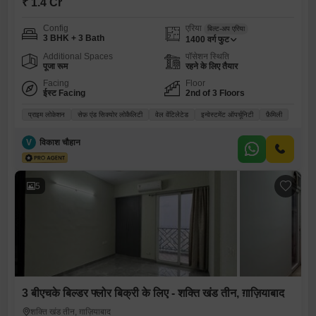
₹ 1.4 Cr
Config
एरिया
बिल्ट-अप एरिया
3 BHK + 3 Bath
1400
वर्ग फुट
Additional Spaces
पॉसेशन स्थिति
पूजा रूम
रहने के लिए तैयार
Facing
Floor
ईस्ट Facing
2nd of 3 Floors
प्राइम लोकेशन
सेफ़ एंड सिक्योर लोकैलिटी
वेल वेंटिलेटेड
इन्वेस्टमेंट ऑपर्चूनिटी
फ़ैमिली
V
विकाश चौहान
5
3 बीएचके बिल्डर फ्लोर बिक्री के लिए - शक्ति खंड तीन, ग़ाज़ियाबाद
शक्ति खंड तीन, ग़ाज़ियाबाद