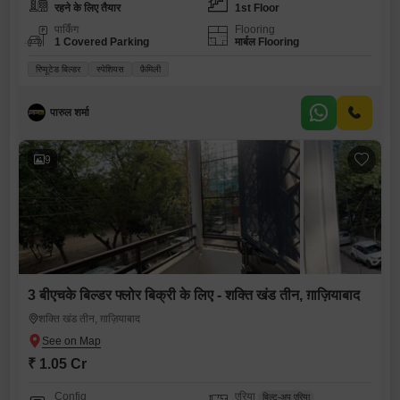
रहने के लिए तैयार
1st Floor
पार्किंग
Flooring
1 Covered Parking
मार्बल Flooring
रिप्यूटेड बिल्डर
स्पेशियस
फ़ैमिली
पारुल शर्मा
9
3 बीएचके बिल्डर फ्लोर बिक्री के लिए - शक्ति खंड तीन, ग़ाज़ियाबाद
शक्ति खंड तीन, ग़ाज़ियाबाद
₹ 1.05 Cr
Config
एरिया
बिल्ट-अप एरिया