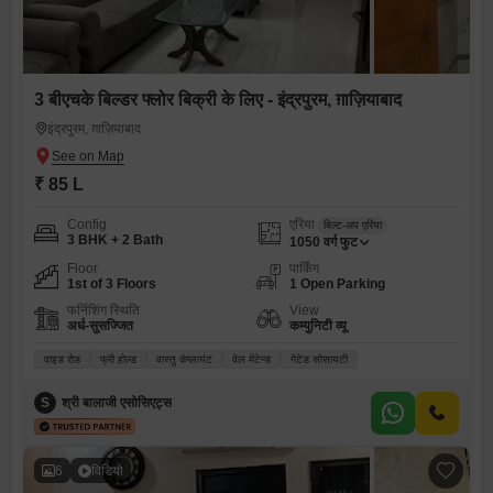
3 बीएचके बिल्डर फ्लोर बिक्री के लिए - इंद्रपुरम, ग़ाज़ियाबाद
इंद्रपुरम, ग़ाज़ियाबाद
₹ 85 L
Config
एरिया
बिल्ट-अप एरिया
3 BHK + 2 Bath
1050
वर्ग फुट
Floor
पार्किंग
1st of 3 Floors
1 Open Parking
फर्निशिंग स्थिति
View
अर्ध-सुसज्जित
कम्युनिटी व्यू
वाइड रोड
फ्री होल्ड
वास्तु कंप्लायंट
वेल मेंटेन्ड
गेटेड सोसायटी
S
श्री बालाजी एसोसिएट्स
6
विडियो