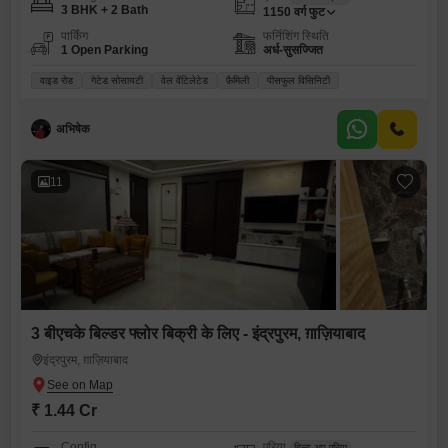
3 BHK + 2 Bath
1150
वर्ग फुट
पार्किंग
फर्निशिंग स्थिति
1 Open Parking
अर्ध-सुसज्जित
वाइड रोड
गेटेड सोसायटी
वेल वेंटिलेटेड
फ़ैमिली
पीसफुल विसिनिटी
अभिषेक
11
3 बीएचके बिल्डर फ्लोर बिक्री के लिए - इंद्रपुरम, ग़ाज़ियाबाद
इंद्रपुरम, ग़ाज़ियाबाद
₹ 1.44 Cr
Config
एरिया
बिल्ट-अप एरिया