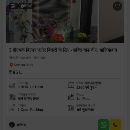
9
विडियो
3 बीएचके बिल्डर फ्लोर बिक्री के लिए - शक्ति खंड तीन, ग़ाज़ियाबाद
शक्ति खंड तीन, ग़ाज़ियाबाद
₹ 95 L
Config
एरिया
बिल्ट-अप एरिया
3 BHK + 2 Bath
1200
वर्ग फुट
पॉसेशन स्थिति
Floor
रहने के लिए तैयार
1st Floor
पार्किंग
फर्निशिंग स्थिति
1 Open Parking
अर्ध-सुसज्जित
अभिषेक