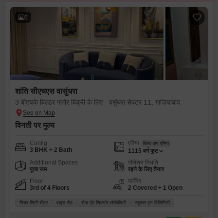
6
शांति सीएचएस वासुंधरा
3 बीएचके बिल्डर फ्लोर बिक्री के लिए - वसुंधरा सेक्टर 11, ग़ाज़ियाबाद
विनती पर मुल्य
Config
एरिया
बिल्ट-अप एरिया
3 BHK + 2 Bath
1115
वर्ग फुट
Additional Spaces
पॉसेशन स्थिति
पूजा रूम
रहने के लिए तैयार
Floor
पार्किंग
3rd of 4 Floors
2 Covered + 1 Open
नियर सिटी सेंटर
वाइड रोड
सेफ़ एंड सिक्योर लोकैलिटी
स्कूल्स इन विसिनिटी