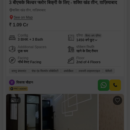
3 बीएचके बिल्डर फ्लोर बिक्री के लिए - शक्ति खंड तीन, ग़ाज़ियाबाद
शक्ति खंड तीन, ग़ाज़ियाबाद
₹ 1.09 Cr
Config
एरिया
बिल्ट-अप एरिया
3 BHK + 3 Bath
1450
वर्ग फुट
Additional Spaces
पॉसेशन स्थिति
पूजा रूम
रहने के लिए तैयार
Facing
Floor
नॉर्थ वेस्ट Facing
2nd of 4 Floors
वास्तु कंप्लायंट
सेफ़ एंड सिक्योर लोकैलिटी
अफोर्डेबल
लक्जरी लाइफस्टाइल
फ़ैमिली
V
विकाश चौहान
12