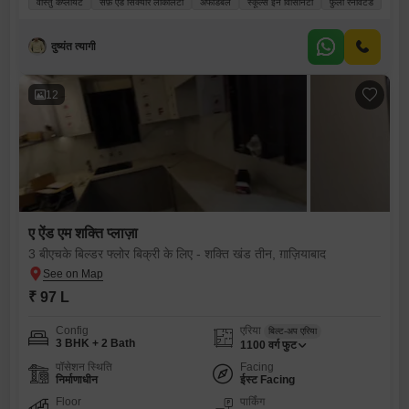
वास्तु कंप्लायंट
सेफ़ एंड सिक्योर लोकैलिटी
अफोर्डेबल
स्कूल्स इन विसिनिटी
फ़ुली रेनोवेटेड
दुष्यंत त्यागी
12
ए ऐंड एम शक्ति प्लाज़ा
3 बीएचके बिल्डर फ्लोर बिक्री के लिए - शक्ति खंड तीन, ग़ाज़ियाबाद
₹ 97 L
Config
एरिया
बिल्ट-अप एरिया
3 BHK + 2 Bath
1100
वर्ग फुट
पॉसेशन स्थिति
Facing
निर्माणाधीन
ईस्ट Facing
Floor
पार्किंग