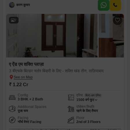
करण कुमार
7
ए ऐंड एम शक्ति प्लाज़ा
3 बीएचके बिल्डर फ्लोर बिक्री के लिए - शक्ति खंड तीन, ग़ाज़ियाबाद
₹ 1.22 Cr
Config
एरिया
बिल्ट-अप एरिया
3 BHK + 2 Bath
1500
वर्ग फुट
Additional Spaces
पॉसेशन स्थिति
पूजा रूम
रहने के लिए तैयार
Facing
Floor
नॉर्थ वेस्ट Facing
2nd of 3 Floors