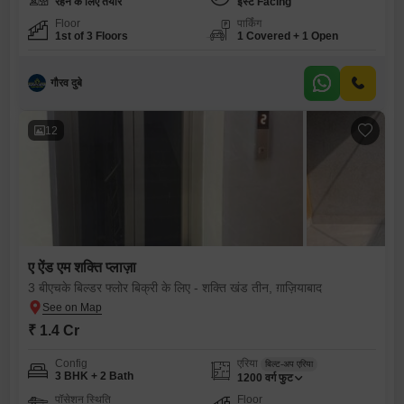
रहने के लिए तैयार
ईस्ट Facing
Floor
पार्किंग
1st of 3 Floors
1 Covered + 1 Open
गौरव दुबे
12
ए ऐंड एम शक्ति प्लाज़ा
3 बीएचके बिल्डर फ्लोर बिक्री के लिए - शक्ति खंड तीन, ग़ाज़ियाबाद
₹ 1.4 Cr
Config
एरिया
बिल्ट-अप एरिया
3 BHK + 2 Bath
1200
वर्ग फुट
पॉसेशन स्थिति
Floor