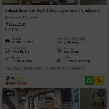
3 बीएचके बिल्डर फ्लोर बिक्री के लिए - वसुंधरा सेक्टर 13, ग़ाज़ियाबाद
वसुंधरा सेक्टर 13, ग़ाज़ियाबाद
₹ 1.1 Cr
Config
एरिया
बिल्ट-अप एरिया
3 BHK + 2 Bath
1450
वर्ग फुट
पॉसेशन स्थिति
Facing
रहने के लिए तैयार
ईस्ट Facing
Floor
पार्किंग
1st of 4 Floors
1 Covered Parking
प्राइम लोकेशन
इन्वेस्टमेंट ऑपर्चूनिटी
अडजॉइनिंग मेट्रो स्टेशन
फ़ुली रेनोवेटेड
राहुल कुमार
5
14