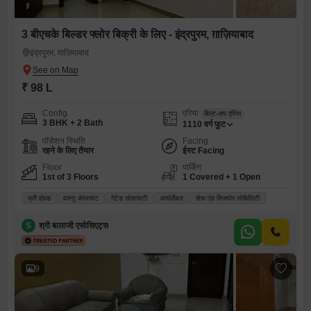
3 बीएचके बिल्डर फ्लोर बिक्री के लिए - इंद्रपुरम, ग़ाज़ियाबाद
इंद्रपुरम, ग़ाज़ियाबाद
₹ 98 L
Config
एरिया
बिल्ट-अप एरिया
3 BHK + 2 Bath
1110
वर्ग फुट
पॉसेशन स्थिति
Facing
रहने के लिए तैयार
ईस्ट Facing
Floor
पार्किंग
1st of 3 Floors
1 Covered + 1 Open
फ्री होल्ड
वास्तु कंप्लायंट
गेटेड सोसायटी
अफोर्डेबल
सेफ़ एंड सिक्योर लोकैलिटी
S
श्री बालाजी एसोसिएट्स
9