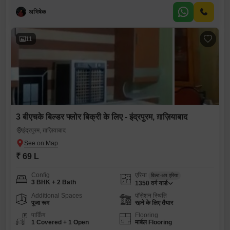
अभिषेक
11
3 बीएचके बिल्डर फ्लोर बिक्री के लिए - इंद्रपुरम, ग़ाज़ियाबाद
इंद्रपुरम, ग़ाज़ियाबाद
₹ 69 L
Config
एरिया
बिल्ट-अप एरिया
3 BHK + 2 Bath
1350
वर्ग यार्ड
Additional Spaces
पॉसेशन स्थिति
पूजा रूम
रहने के लिए तैयार
पार्किंग
Flooring
1 Covered + 1 Open
मार्बल Flooring