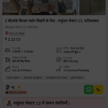
3 बीएचके बिल्डर फ्लोर बिक्री के लिए - वसुंधरा सेक्टर 13, ग़ाज़ियाबाद
वसुंधरा सेक्टर 13, ग़ाज़ियाबाद
₹ 1.12 Cr
Config
एरिया
बिल्ट-अप एरिया
3 BHK + 2 Bath
1450
वर्ग फुट
पॉसेशन स्थिति
Facing
रहने के लिए तैयार
ईस्ट Facing
Floor
पार्किंग
1st of 4 Floors
1 Covered Parking
प्राइम लोकेशन
इन्वेस्टमेंट ऑपर्चूनिटी
अडजॉइनिंग मेट्रो स्टेशन
फ़ुली रेनोवेटेड
राहुल कुमार
5
वसुंधरा सेक्टर 13 में समान संपत्तियाँ।