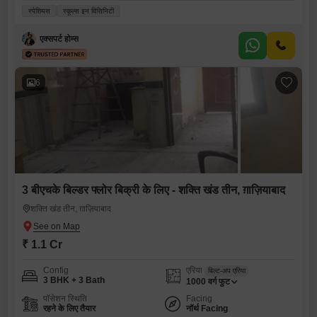
स्पेशियस
स्कूल्स इन विसिनिटी
एक्सपर्ट होम्स
6
3 बीएचके बिल्डर फ्लोर बिक्री के लिए - शक्ति खंड तीन, ग़ाज़ियाबाद
शक्ति खंड तीन, ग़ाज़ियाबाद
₹ 1.1 Cr
Config
एरिया
बिल्ट-अप एरिया
3 BHK + 3 Bath
1000
वर्ग फुट
पॉसेशन स्थिति
Facing
रहने के लिए तैयार
नॉर्थ Facing